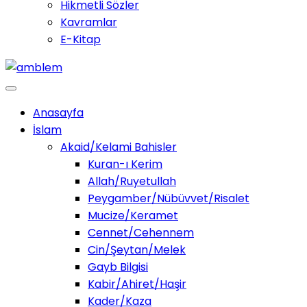
Hikmetli Sözler
Kavramlar
E-Kitap
Anasayfa
İslam
Akaid/Kelami Bahisler
Kuran-ı Kerim
Allah/Ruyetullah
Peygamber/Nübüvvet/Risalet
Mucize/Keramet
Cennet/Cehennem
Cin/Şeytan/Melek
Gayb Bilgisi
Kabir/Ahiret/Haşir
Kader/Kaza