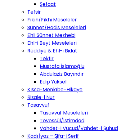
Şefaat
Tefsir
Fıkıh/Fıkhi Meseleler
Sünnet/Hadis Meseleleri
Ehli Sünnet Mezhebi
Ehl-i Beyt Meseleleri
Reddiye & Ehl-i Bidat
Tekfir
Mustafa İslamoğlu
Abdulaziz Bayındır
Edip Yüksel
Kıssa-Menkıbe-Hikaye
Risale-i Nur
Tasavvuf
Tasavvuf Meseleleri
Tevessül/İstimdad
Vahdet-i Vücud/Vahdet-i Şuhud
Kadı İyaz – Şifa-i Şerif