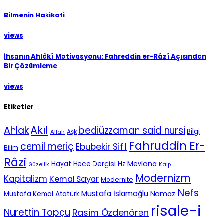
Bilmenin Hakikati
views
İhsanın Ahlâkî Motivasyonu: Fahreddin er-Râzî Açısından
Bir Çözümleme
views
Etiketler
Akıl
Ahlak
bediüzzaman said nursi
Bilgi
Aşk
Allah
Fahruddin Er-
cemil meriç
Ebubekir Sifil
Bilim
Râzi
Hece Dergisi
Hz Mevlana
Hayat
Güzellik
Kalp
Modernizm
Kapitalizm
Kemal Sayar
Modernite
Nefs
Mustafa İslamoğlu
Namaz
Mustafa Kemal Atatürk
risale-i
Nurettin Topçu
Rasim Özdenören