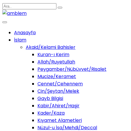
Anasayfa
İslam
Akaid/Kelami Bahisler
Kuran-ı Kerim
Allah/Ruyetullah
Peygamber/Nübüvvet/Risalet
Mucize/Keramet
Cennet/Cehennem
Cin/Şeytan/Melek
Gayb Bilgisi
Kabir/Ahiret/Haşir
Kader/Kaza
Kıyamet Alametleri
Nüzul-u İsa/Mehdi/Deccal