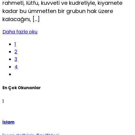
rahmeti, lütfu, kuvveti ve kudretiyle, kıyamete
kadar bu ümmetten bir grubun hak üzere
kalacağını, […]
Daha fazla oku
1
2
3
4
En Çok Okunanlar
1
İslam