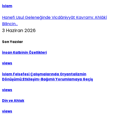
İslam
Hanefi Usul Geleneğinde Vicdâniyyât Kavramı: Ahlâkî
Bilincin...
3 Haziran 2026
Son Yazılar
İnsan Kalbinin Özellikleri
views
İslam Felsefesi Çalışmalarında Oryantalizmin
Dönüşümü:Etkileşim-Bağımlı Yorumlamaya Geçiş
views
Din ve Ahlak
views