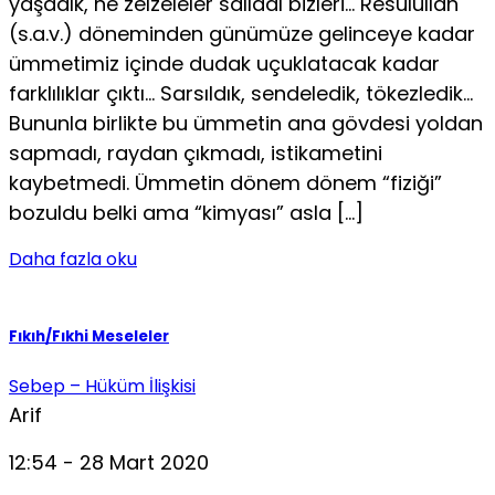
yaşadık, ne zelzeleler salladı bizleri… Resûlullah
(s.a.v.) döneminden günümüze gelinceye kadar
ümmetimiz içinde dudak uçuklatacak kadar
farklılıklar çıktı… Sarsıldık, sendeledik, tökezledik…
Bununla birlikte bu ümmetin ana gövdesi yoldan
sapmadı, raydan çıkmadı, istikametini
kaybetmedi. Ümmetin dönem dönem “fiziği”
bozuldu belki ama “kimyası” asla […]
Daha fazla oku
Fıkıh/Fıkhi Meseleler
Sebep – Hüküm İlişkisi
Arif
12:54 - 28 Mart 2020