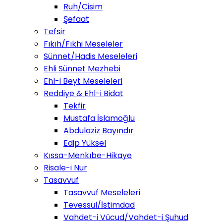
Ruh/Cisim
Şefaat
Tefsir
Fıkıh/Fıkhi Meseleler
Sünnet/Hadis Meseleleri
Ehli Sünnet Mezhebi
Ehl-i Beyt Meseleleri
Reddiye & Ehl-i Bidat
Tekfir
Mustafa İslamoğlu
Abdulaziz Bayındır
Edip Yüksel
Kıssa-Menkıbe-Hikaye
Risale-i Nur
Tasavvuf
Tasavvuf Meseleleri
Tevessül/İstimdad
Vahdet-i Vücud/Vahdet-i Şuhud