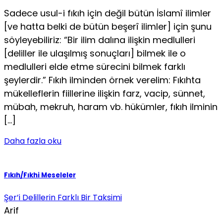
Sadece usul-i fıkıh için değil bütün İslamî ilimler
[ve hatta belki de bütün beşerî ilimler] için şunu
söyleyebiliriz: “Bir ilim dalına ilişkin medlulleri
[deliller ile ulaşılmış sonuçları] bilmek ile o
medlulleri elde etme sürecini bilmek farklı
şeylerdir.” Fıkıh ilminden örnek verelim: Fıkıhta
mükelleflerin fiillerine ilişkin farz, vacip, sünnet,
mübah, mekruh, haram vb. hükümler, fıkıh ilminin
[…]
Daha fazla oku
Fıkıh/Fıkhi Meseleler
Şer’i Delillerin Farklı Bir Taksimi
Arif