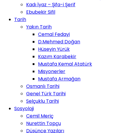
Kadı İyaz – Şifa-i Şerif
Ebubekir Sifil
Tarih
Yakın Tarih
Cemal Fedayi
D.Mehmed Doğan
Hüseyin Yürük
Kazım Karabekir
Mustafa Kemal Atatürk
Misyonerler
Mustafa Armağan
Osmanlı Tarihi
Genel Türk Tarihi
Selçuklu Tarihi
Sosyoloji
Cemil Meriç
Nurettin Topçu
Düşünce Yazıları