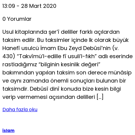
13:09 - 28 Mart 2020
0 Yorumlar
Usul kitaplarında şer’î deliller farklı açılardan
taksim edilir. Bu taksimler içinde lk olarak büyük
Hanefî usulcü İmam Ebu Zeyd Debûsî’nin (v.
430) “Takvîmü’l-edille fî usuli’l-fıkh” adlı eserinde
rastladığımız “bilginin kesinlik değeri”
bakımından yapılan taksim son derece münâsip
ve aynı zamanda önemli sonuçları bulunan bir
taksimdir. Debûsî dinî konuda bize kesin bilgi
verip vermemesi açısından delilleri […]
Daha fazla oku
İslam