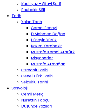
Kadı İyaz – Şifa-i Şerif
Ebubekir Sifil
Tarih
Yakın Tarih
Cemal Fedayi
D.Mehmed Doğan
Hüseyin Yürük
Kazım Karabekir
Mustafa Kemal Atatürk
Misyonerler
Mustafa Armağan
Osmanlı Tarihi
Genel Türk Tarihi
Selçuklu Tarihi
Sosyoloji
Cemil Meriç
Nurettin Topçu
Düşünce Yazıları