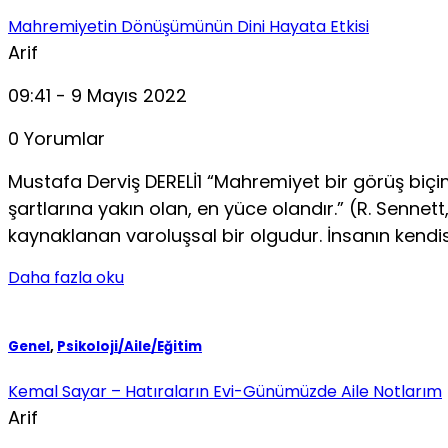
Mahremiyetin Dönüşümünün Dini Hayata Etkisi
Arif
09:41 - 9 Mayıs 2022
0 Yorumlar
Mustafa Derviş DERELİ1 “Mahremiyet bir görüş biçimi 
şartlarına yakın olan, en yüce olandır.” (R. Senn
kaynaklanan varoluşsal bir olgudur. İnsanın kendis
Daha fazla oku
Genel
,
Psikoloji/Aile/Eğitim
Kemal Sayar – Hatıraların Evi-Günümüzde Aile Notlarım
Arif