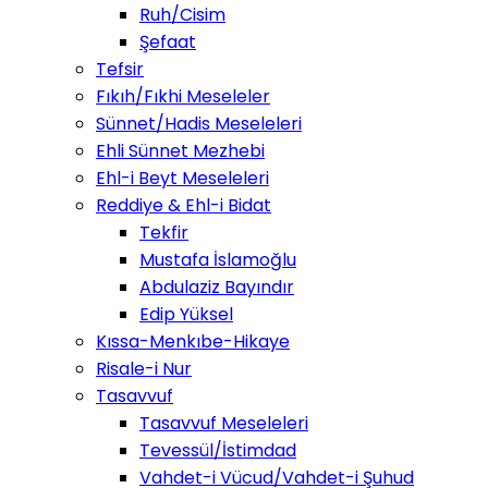
Ruh/Cisim
Şefaat
Tefsir
Fıkıh/Fıkhi Meseleler
Sünnet/Hadis Meseleleri
Ehli Sünnet Mezhebi
Ehl-i Beyt Meseleleri
Reddiye & Ehl-i Bidat
Tekfir
Mustafa İslamoğlu
Abdulaziz Bayındır
Edip Yüksel
Kıssa-Menkıbe-Hikaye
Risale-i Nur
Tasavvuf
Tasavvuf Meseleleri
Tevessül/İstimdad
Vahdet-i Vücud/Vahdet-i Şuhud