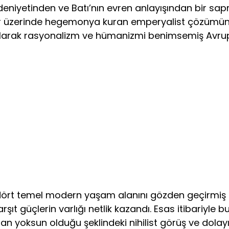
deniyetinden ve Batı’nın evren anlayışından bir sapm
lar üzerinde hegemonya kuran emperyalist çözümün,
e olarak rasyonalizm ve hümanizmi benimsemiş Avrupa
ü dört temel modern yaşam alanını gözden geçirmiş
karşıt güçlerin varlığı netlik kazandı. Esas itiba­riyl
amdan yoksun olduğu şeklindeki ni­hilist görüş ve do