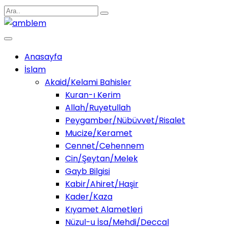
Anasayfa
İslam
Akaid/Kelami Bahisler
Kuran-ı Kerim
Allah/Ruyetullah
Peygamber/Nübüvvet/Risalet
Mucize/Keramet
Cennet/Cehennem
Cin/Şeytan/Melek
Gayb Bilgisi
Kabir/Ahiret/Haşir
Kader/Kaza
Kıyamet Alametleri
Nüzul-u İsa/Mehdi/Deccal