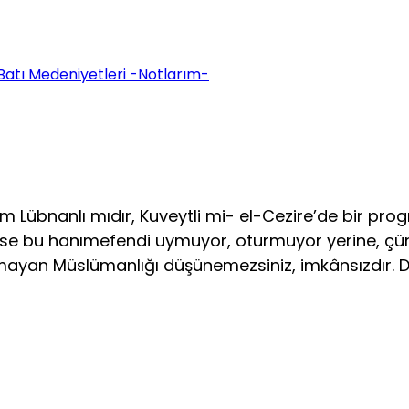
Batı Medeniyetleri -Notlarım-
Lübnanlı mıdır, Kuveytli mi- el-Cezire’de bir prog
 dese bu hanımefendi uymuyor, oturmuyor yerine, çü
 Müslümanlığı düşünemezsiniz, imkânsızdır. Diğ