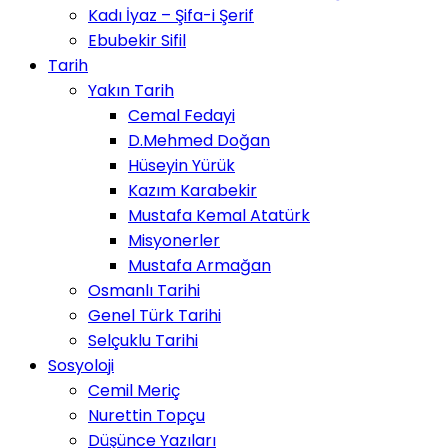
Kadı İyaz – Şifa-i Şerif
Ebubekir Sifil
Tarih
Yakın Tarih
Cemal Fedayi
D.Mehmed Doğan
Hüseyin Yürük
Kazım Karabekir
Mustafa Kemal Atatürk
Misyonerler
Mustafa Armağan
Osmanlı Tarihi
Genel Türk Tarihi
Selçuklu Tarihi
Sosyoloji
Cemil Meriç
Nurettin Topçu
Düşünce Yazıları