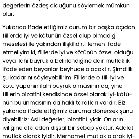
değerlerin özdeş olduğunu söylemek mümkün
olur.
Yukarıda ifade ettiğimiz durum bir başka açıdan
fiillerde iyi ve kötünün özsel olup olmadığı
meselesi ile yakından iliş­kilidir. Hemen ifade
etmeliyim ki, fiillerde iyi ve kötünün özsel olduğu
veya ilahi buyrukla belirlendiğine dair mutlaklık
ifade eden beyanlar beyhude olacaktır. Şimdilik
şu kadarını söyleye­bilirim: Fiillerde o fiili iyi ve
kötü yapanın ilahi buyruk olması­nın da, yine
fiillerin bizatihi kendisinde özsel olarak iyi-kötü-
nün bulunmasının da haklı tarafları vardır. Biz
yukarıda ifade ettiğimiz duruma dönersek şunu
diyebiliriz: Asli değerler, bi­zatihi iyidir. Onların
iyiliğine etki eden dışsal bir sebep yok­tur. Adalet
mutlak olarak iyidir. Merhamet mutlak olarak iyi­