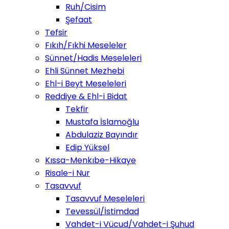
Ruh/Cisim
Şefaat
Tefsir
Fıkıh/Fıkhi Meseleler
Sünnet/Hadis Meseleleri
Ehli Sünnet Mezhebi
Ehl-i Beyt Meseleleri
Reddiye & Ehl-i Bidat
Tekfir
Mustafa İslamoğlu
Abdulaziz Bayındır
Edip Yüksel
Kıssa-Menkıbe-Hikaye
Risale-i Nur
Tasavvuf
Tasavvuf Meseleleri
Tevessül/İstimdad
Vahdet-i Vücud/Vahdet-i Şuhud