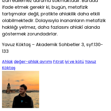
izah edilemez duruma sokmaktadır. Bu­rada
ifade etmek gerekir ki, bugün, metafizik
tartışmalar değil, pratikte ahlakilik daha etkili
olabilmektedir. Dolayısıyla ina­nanların metafizik
haklılığı yetmez, daha fazlasını ahlakî alanda
göstermek zorundadırlar.
Yavuz Köktaş – Akademik Sohbetler 3, syf:130-
133
Ahlak
değer-ahlak ayrımı
Fıtrat
iyi ve kötü
Yavuz
Köktaş