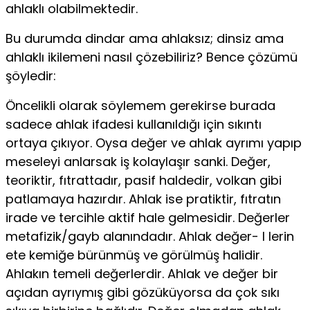
ahlaklı olabilmektedir.
Bu durumda dindar ama ahlaksız; dinsiz ama
ahlaklı iki­lemeni nasıl çözebiliriz? Bence çözümü
şöyledir:
Öncelikli olarak söylemem gerekirse burada
sadece ahlak ifadesi kullanıldığı için sıkıntı
ortaya çıkıyor. Oysa değer ve ahlak ayrımı yapıp
meseleyi anlarsak iş kolaylaşır sanki. De­ğer,
teoriktir, fıtrattadır, pasif haldedir, volkan gibi
patlamaya hazırdır. Ahlak ise pratiktir, fıtratın
irade ve tercihle aktif hale gelmesidir. Değerler
metafizik/gayb alanındadır. Ahlak değer- I lerin
ete kemiğe bürünmüş ve görülmüş halidir.
Ahlakın te­meli değerlerdir. Ahlak ve değer bir
açıdan ayrıymış gibi gö­züküyorsa da çok sıkı