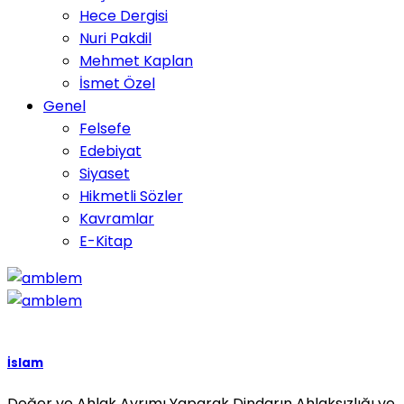
Hece Dergisi
Nuri Pakdil
Mehmet Kaplan
İsmet Özel
Genel
Felsefe
Edebiyat
Siyaset
Hikmetli Sözler
Kavramlar
E-Kitap
İslam
Değer ve Ahlak Ayrımı Yaparak Dindarın Ahlaksızlığı ve