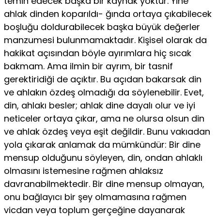
temin edecek başka bir kaynak yoktur. Yine
ahlak dinden koparıldı- ğında ortaya çıkabilecek
boşluğu doldurabilecek başka büyük değerler
manzumesi bulunmamaktadır. Kişisel olarak da
haki­kat açısından böyle ayırımlara hiç sıcak
bakmam. Ama ilmin bir ayrım, bir tasnif
gerektiridiği de açıktır. Bu açıdan bakarsak din
ve ahlakın özdeş olmadığı da söylenebilir. Evet,
din, ahlakı besler; ahlak dine dayalı olur ve iyi
neticeler ortaya çıkar, ama ne olursa olsun din
ve ahlak özdeş veya eşit değildir. Bunu va­kıadan
yola çıkarak anlamak da mümkündür: Bir dine
mensup olduğunu söyleyen, din, ondan ahlaklı
olmasını istemesine rağ­men ahlaksız
davranabilmektedir. Bir dine mensup olmayan,
onu bağlayıcı bir şey olmamasına rağmen
vicdan veya toplum gerçeğine dayanarak