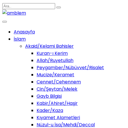
Anasayfa
İslam
Akaid/Kelami Bahisler
Kuran-ı Kerim
Allah/Ruyetullah
Peygamber/Nübüvvet/Risalet
Mucize/Keramet
Cennet/Cehennem
Cin/Şeytan/Melek
Gayb Bilgisi
Kabir/Ahiret/Haşir
Kader/Kaza
Kıyamet Alametleri
Nüzul-u İsa/Mehdi/Deccal