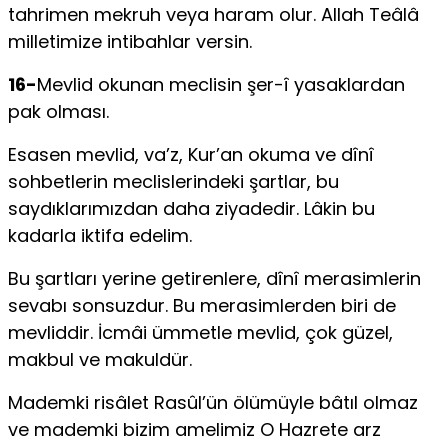
tahrimen mekruh veya haram olur. Allah Teâlâ
milletimize intibah­lar versin.
16-
Mevlid okunan meclisin şer-î yasaklardan
pak olması.
Esasen mevlid, va’z, Kur’an okuma ve dînî
sohbetlerin meclislerin­deki şartlar, bu
saydıklarımızdan daha ziyadedir. Lâkin bu
kadarla iktifa edelim.
Bu şartları yerine getirenlere, dînî merasimlerin
sevabı sonsuzdur. Bu merasimlerden biri de
mevliddir. İcmâi ümmetle mevlid, çok güzel,
makbul ve makuldür.
Mademki risâlet Rasûl’ün ölümüyle bâtıl olmaz
ve mademki bizim amelimiz O Hazrete arz