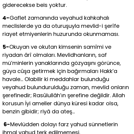
giderecekse beis yoktur.
4-
Gaflet zamanında veyahud kahkahalı
meclislerde ya da oturu­şuyla mevlid-i şerîfe
riayet etmiyenlerin huzurunda okunmaması.
5-
Okuyan ve okutan kimsenin samîmi ve
riyadan ârî olmaları. Mevlidhanların, saf
mü’minlerin yanaklarında gözyaşını görünce,
güya cûşa getirmek için bağırmaları Hakk’a
havale… Olabilir ki meddahlar bulunduğu
veyahud bulundurulduğu zaman, mevlid onların
şerefinedir; Rasûlullâh’ın şerefine değildir. Allah
korusun İyi ameller dünya küresi kadar olsa,
benzin gibidir; riyâ da ateş…
6-
Mevlüdden dolayı farz yahud sünnetlerin
ihmal yahud terk edilme­mesi.