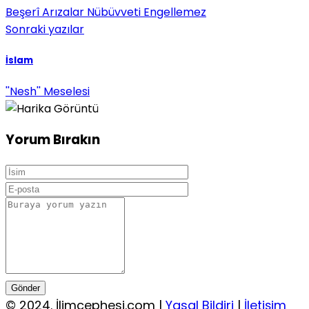
Beşerî Arızalar Nübüvveti Engellemez
Sonraki yazılar
İslam
''Nesh'' Meselesi
Yorum Bırakın
Gönder
© 2024. İlimcephesi.com |
Yasal Bildiri
|
İletişim