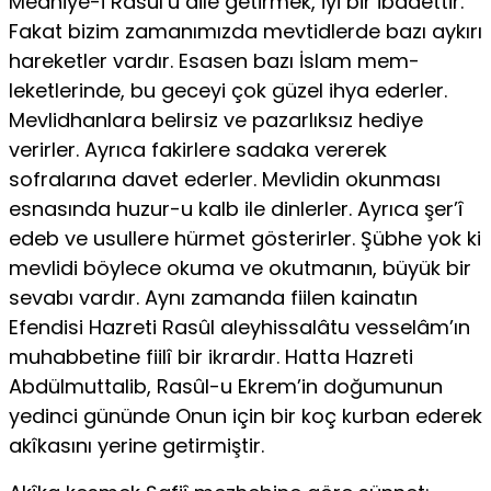
Medhiye-i Rasûl’ü dile getirmek, iyi bir ibadettir.
Fakat bizim zamanı­mızda mevtidlerde bazı aykırı
hareketler vardır. Esasen bazı İslam mem­
leketlerinde, bu geceyi çok güzel ihya ederler.
Mevlidhanlara belirsiz ve pazarlıksız hediye
verirler. Ayrıca fakirlere sadaka vererek
sofralarına davet ederler. Mevlidin okunması
esnasında huzur-u kalb ile dinlerler. Ayrıca şer’î
edeb ve usullere hürmet gösterirler. Şübhe yok ki
mevlidi böylece okuma ve okutmanın, büyük bir
sevabı vardır. Aynı zamanda fiilen kainatın
Efendisi Hazreti Rasûl aleyhissalâtu vesselâm’ın
muhab­betine fiilî bir ikrardır. Hatta Hazreti
Abdülmuttalib, Rasûl-u Ekrem’in doğumunun
yedinci gününde Onun için bir koç kurban ederek
akîkasını yerine getirmiştir.