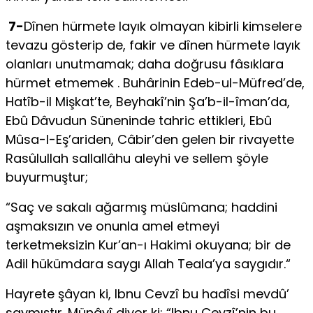
7-
Dînen hürmete layık olmayan kibirli kimselere
tevazu gösterip de, fakir ve dînen hürmete layık
olanları unutmamak; daha doğrusu fâsıklara
hürmet etmemek . Buhârinin Edeb-ul-Müfred’de,
Hatîb-il Mişkat’te, Beyhakî’nin Şa’b-il-îman’da,
Ebû Dâvudun Süneninde tahric ettikleri, Ebû
Mûsa-I-Eş’ariden, Câbir’den gelen bir rivayette
Rasûlullah sallallâhu aleyhi ve sellem şöyle
buyurmuştur;
“Saç ve sakalı ağarmış müslûmana; haddini
aşmaksızın ve onunla amel etmeyi
terketmeksizin Kur’an-ı Hakimi okuyana; bir de
Adil hükümdara saygı Allah Teala’ya saygıdır.“
Hayrete şâyan ki, Ibnu Cevzî bu hadîsi mevdû’
saymıştır. Münâvî diyor ki: “Ibnu Cevzî’nin bu