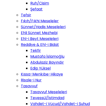
Ruh/Cisim
Şefaat
Tefsir
Fıkıh/Fıkhi Meseleler
Sünnet/Hadis Meseleleri
Ehli Sünnet Mezhebi
Ehl-i Beyt Meseleleri
Reddiye & Ehl-i Bidat
Tekfir
Mustafa İslamoğlu
Abdulaziz Bayındır
Edip Yüksel
Kıssa-Menkıbe-Hikaye
Risale-i Nur
Tasavvuf
Tasavvuf Meseleleri
Tevessül/İstimdad
Vahdet-i Vücud/Vahdet-i Şuhud