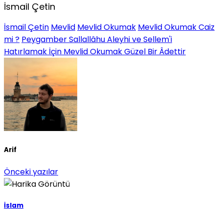
İsmail Çetin
İsmail Çetin
Mevlid
Mevlid Okumak
Mevlid Okumak Caiz
mi ?
Peygamber Sallallâhu Aleyhi ve Sellem'i
Hatırlamak İçin Mevlid Okumak Güzel Bir Âdettir
Arif
Önceki yazılar
İslam