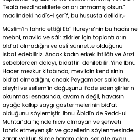
Tealâ nezdindekilerle onları anmamış ol­sun.”
maalindeki hadîs-i şerîf, bu hususta delildir,»
Müslim’in tahric ettiği Ebî Hureyre’nin bu hadîsine
mebni, mavlid ve sâir zikirler için toplantıların
bld’at olmadığını ve aslî sünnette olduğunu
isbat edebiliriz. Ancak kadın erkek Ihtilâtı ve Arızi
sebeblerden dolayı, bidattir denilebilir. Yine Ibnu
Hacer mezkur kitabında; mevlidin ken­disinin
bid’at olmadığını, ancak Peygamber sallallahu
aleyhi ve sellem’in doğuşunu ifade eden şiirlerin
okunması esnasında, avamın değil, havasın
ayağa kalkıp saygı göstermelerinin bid’at
olduğunu söylemiştir. Ibnu Âbidîn de Redd-ul
Muhtar’da “içinde hiciv olmayan ve şehveti
tahrik etmeyen şiir ve gazellerin söylenmesinde
zarar yoktur. Şiirde haram olan, şeriate aykırı