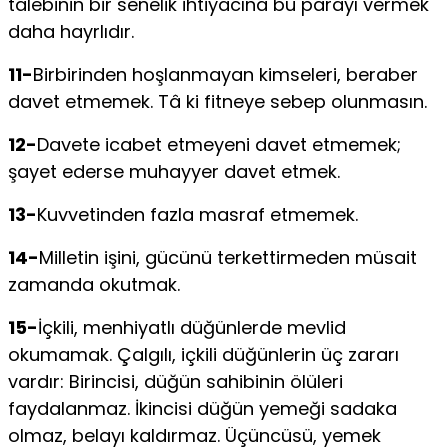
talebinin bir senelik ihtiyacına bu parayı vermek
daha hayrlıdır.
11-
Birbirinden hoşlanmayan kimseleri, beraber
davet etmemek. Tâ ki fitneye sebep olunmasın.
12-
Davete icabet etmeyeni davet etmemek;
şayet ederse muhayyer davet etmek.
13-
Kuvvetinden fazla masraf etmemek.
14-
Milletin işini, gücünü terkettirmeden müsait
zamanda okutmak.
15-
İçkili, menhiyatlı düğünlerde mevlid
okumamak. Çalgılı, içkili dü­ğünlerin üç zararı
vardır: Birincisi, düğün sahibinin ölüleri
faydalanmaz. İkincisi düğün yemeği sadaka
olmaz, belayı kaldırmaz. Üçüncüsü, ye­mek