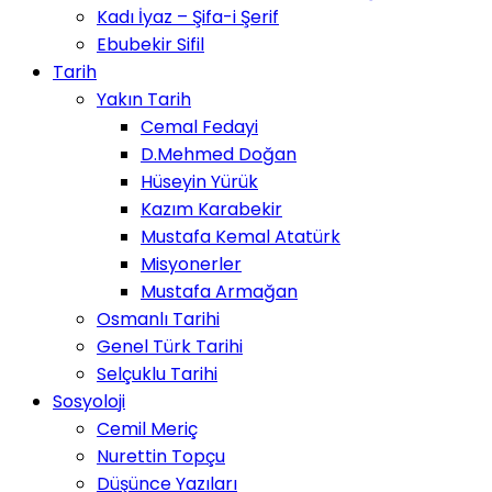
Kadı İyaz – Şifa-i Şerif
Ebubekir Sifil
Tarih
Yakın Tarih
Cemal Fedayi
D.Mehmed Doğan
Hüseyin Yürük
Kazım Karabekir
Mustafa Kemal Atatürk
Misyonerler
Mustafa Armağan
Osmanlı Tarihi
Genel Türk Tarihi
Selçuklu Tarihi
Sosyoloji
Cemil Meriç
Nurettin Topçu
Düşünce Yazıları