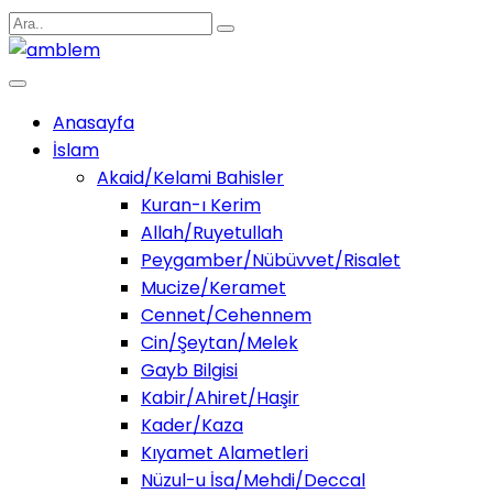
Anasayfa
İslam
Akaid/Kelami Bahisler
Kuran-ı Kerim
Allah/Ruyetullah
Peygamber/Nübüvvet/Risalet
Mucize/Keramet
Cennet/Cehennem
Cin/Şeytan/Melek
Gayb Bilgisi
Kabir/Ahiret/Haşir
Kader/Kaza
Kıyamet Alametleri
Nüzul-u İsa/Mehdi/Deccal