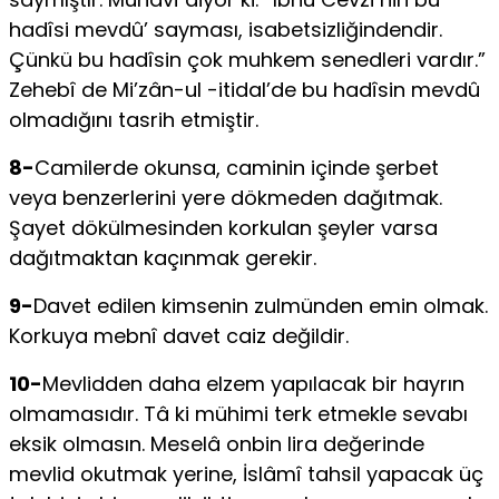
hadîsi mevdû’ sayması, isabetsizliğindendir.
Çünkü bu hadîsin çok muhkem senedleri vardır.”
Zehebî de Mi’zân-ul -itidal’de bu hadîsin mevdû
olmadığını tasrih etmiştir.
8-
Camilerde okunsa, caminin içinde şerbet
veya benzerlerini yere dökmeden dağıtmak.
Şayet dökülmesinden korkulan şeyler varsa
dağıt­maktan kaçınmak gerekir.
9-
Davet edilen kimsenin zulmünden emin olmak.
Korkuya mebnî davet caiz değildir.
10-
Mevlidden daha elzem yapılacak bir hayrın
olmamasıdır. Tâ ki mühimi terk etmekle sevabı
eksik olmasın. Meselâ onbin lira değerinde
mevlid okutmak yerine, İslâmî tahsil yapacak üç