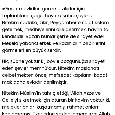
«Gerek mevlidler, gerekse zikirler için
toplantıların çoğu, hayrı kuşa­tıcı şeylerdir.
Nitekim sadaka, zikir, Peygamber’e salat selam
getirmek, medhiyelerini dile getirmek, hayrın ta
kendisidir. Bazan bunlar şerre de sirayet eder.
Mesela yabancı erkek ve kadınların birbirlerini
görmeleri en büyük şerdir.
Hiç şübhe yoktur ki, böyle bozgunluğa sirayet
eden şeyler memnû’dur. Nitekim maslahatı
celbetmekten önce, mefsedet kapılarını kapat­
mak daha evladır denilmiştir.
Nitekim Müslim’in tahriç ettiği,“Allah Azze ve
Celle’yi zikretmek İçin oturan bir kavim yoktur ki,
melekler onları kuşatmamış, rahmet onları
kaplamamış, üzerlerine sekine inmemiş ve Allah