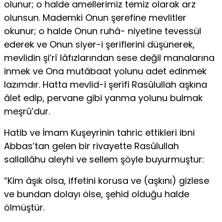
olunur; o halde amellerimiz temiz olarak arz
olunsun. Mademki Onun şerefine mevlitler
okunur; o halde Onun ruhâ- niyetine tevessül
ederek ve Onun siyer-i şeriflerini düşünerek,
mevlidin şi’rî lâfızlarından sese değil manalarına
inmek ve Ona mutâbaat yolunu adet edinmek
lazımdır. Hatta mevlid-i şerifi Rasûlullah aşkına
âlet edip, pervane gibi yanma yolunu bulmak
meşrû’dur.
Hatib ve İmam Kuşeyrinin tahric ettikleri ibni
Abbas’tan gelen bir rivayette Rasûlullah
sallallâhu aleyhi ve sellem şöyle buyurmuştur:
“Kim âşık olsa, iffetini korusa ve (aşkını) gizlese
ve bundan dolayı ölse, şehid olduğu halde
ölmüştür.