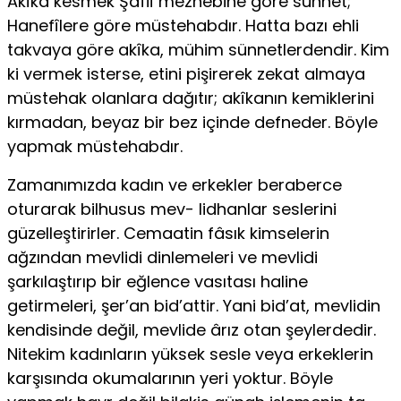
Akîka kesmek Şafiî mezhebine göre sünnet;
Hanefîlere göre müstehabdır. Hatta bazı ehli
takvaya göre akîka, mühim sünnetlerdendir. Kim
ki vermek isterse, etini pişirerek zekat almaya
müstehak olanlara dağıtır; akîkanın kemiklerini
kırmadan, beyaz bir bez içinde defneder. Böyle
yapmak müstehabdır.
Zamanımızda kadın ve erkekler beraberce
oturarak bilhusus mev- lidhanlar seslerini
güzelleştirirler. Cemaatin fâsık kimselerin
ağzından mevlidi dinlemeleri ve mevlidi
şarkılaştırıp bir eğlence vasıtası haline
getirmeleri, şer’an bid’attir. Yani bid’at, mevlidin
kendisinde değil, mevli­de ârız otan şeylerdedir.
Nitekim kadınların yüksek sesle veya erkeklerin
karşısında okumalarının yeri yoktur. Böyle