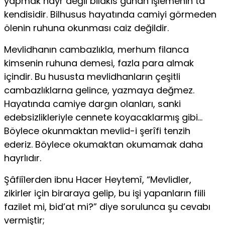
yapmak hayr değil bilakis gü­nah işlemenin ta
kendisidir. Bilhusus hayatında camiyi görmeden
ölenin ruhuna okunması caiz değildir.
Mevlidhanın cambazlıkla, merhum filan­ca
kimsenin ruhuna demesi, fazla para almak
içindir. Bu hususta mevlidhanların çeşitli
cambazlıklarna gelince, yazmaya değmez.
Hayatında camiye dargın olanları, sanki
edebsizlikleriyle cennete koyacaklarmış gibi…
Böylece okunmaktan mevlid-i şerîfi tenzih
ederiz. Böylece oku­maktan okumamak daha
hayrlıdır.
Şâfiîlerden ibnu Hacer Heytemî, “Mevlidler,
zikirler için biraraya gelip, bu işi yapanların fiili
fazilet mi, bid’at mi?” diye sorulunca şu cevabı
vermiştir;