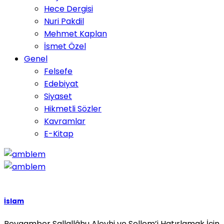
Hece Dergisi
Nuri Pakdil
Mehmet Kaplan
İsmet Özel
Genel
Felsefe
Edebiyat
Siyaset
Hikmetli Sözler
Kavramlar
E-Kitap
İslam
Peygamber Sallallâhu Aleyhi ve Sellem’i Hatırlamak İçin