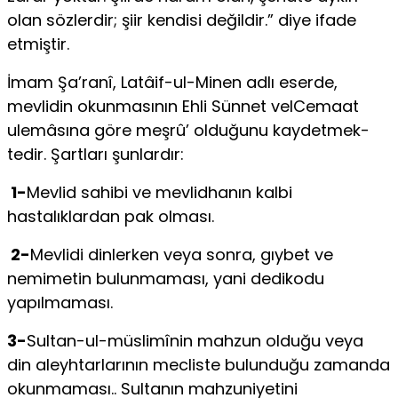
olan sözlerdir; şiir kendisi değildir.” diye ifade
etmiş­tir.
İmam Şa’ranî, Latâif-ul-Minen adlı eserde,
mevlidin okunmasının Ehli Sünnet velCemaat
ulemâsına göre meşrû’ olduğunu kaydetmek­
tedir. Şartları şunlardır:
1-
Mevlid sahibi ve mevlidhanın kalbi
hastalıklardan pak olması.
2-
Mevlidi dinlerken veya sonra, gıybet ve
nemimetin bulunmaması, yani dedikodu
yapılmaması.
3-
Sultan-ul-müslimînin mahzun olduğu veya
din aleyhtarlarının mecliste bulunduğu zamanda
okunmaması.. Sultanın mahzuniyetini