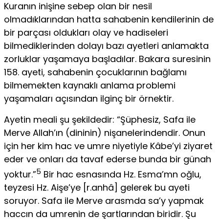
Kuranın inişine sebep olan bir nesil
olmadıklarından hatta sahabenin kendilerinin de
bir parçası oldukları olay ve hadise­leri
bilmediklerinden dolayı bazı ayetleri anlamakta
zorluklar yaşamaya başladılar. Bakara suresinin
158. ayeti, sahabenin çocuklarının bağlamı
bilmemekten kaynaklı anlama problemi
yaşamaları açısından ilginç bir örnektir.
Ayetin meali şu şekildedir: “Şüphesiz, Safa ile
Merve Allah’ın (dininin) nişanelerindendir. Onun
için her kim hac ve umre niyetiyle Kâbe’yi ziyaret
eder ve onları da tavaf ederse bun­da bir günah
5
yoktur.”
Bir hac esnasında Hz. Esma’mn oğlu,
teyzesi Hz. Aişe’ye [r.anhâ] gelerek bu ayeti
soruyor. Safa ile Merve arasmda sa’y yapmak
haccın da umrenin de şartların­dan biridir. Şu