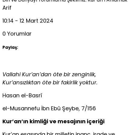
Arif
10:14 - 12 Mart 2024
0 Yorumlar
Paylaş:
Vallahi Kur’an’dan öte bir zenginlik,
Kur’ansızlıktan öte bir fakirlik yoktur.
Hasan el-Basrî
el-Musannefu İbn Ebû Şeybe, 7/156
Kur’an’ın kimliği ve mesajının içeriği
Kur’an esasında bir milletin inanç, irade ve