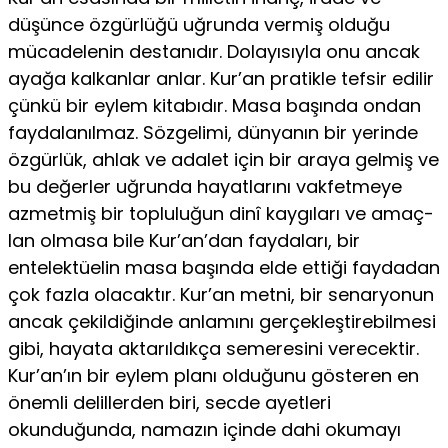
düşünce özgürlü­ğü uğrunda vermiş olduğu
mücadelenin destanıdır. Dolayı­sıyla onu ancak
ayağa kalkanlar anlar. Kur’an pratikle tefsir edilir
çünkü bir eylem kitabıdır. Masa başında ondan
fayda­lanılmaz. Sözgelimi, dünyanın bir yerinde
özgürlük, ahlak ve adalet için bir araya gelmiş ve
bu değerler uğrunda hayatlarını vakfetmeye
azmetmiş bir topluluğun dinî kaygıları ve amaç­
lan olmasa bile Kur’an’dan faydaları, bir
entelektüelin masa başında elde ettiği faydadan
çok fazla olacaktır. Kur’an metni, bir senaryonun
ancak çekildiğinde anlamını gerçekleştirebil­mesi
gibi, hayata aktarıldıkça semeresini verecektir.
Kur’an’ın bir eylem planı olduğunu gösteren en
önemli delillerden biri, secde ayetleri
okunduğunda, namazın içinde dahi okumayı