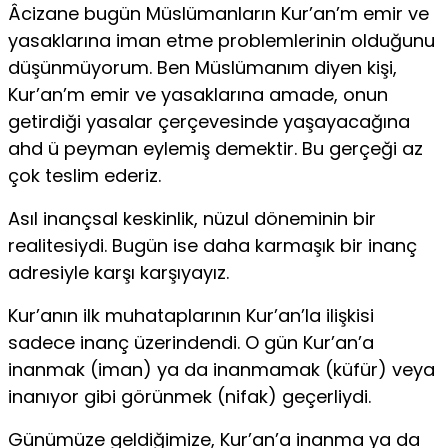
Âcizane bugün Müslümanların Kur’an’m emir ve
yasakları­na iman etme problemlerinin olduğunu
düşünmüyorum. Ben Müslümanım diyen kişi,
Kur’an’m emir ve yasaklarına amade, onun
getirdiği yasalar çerçevesinde yaşayacağına
ahd ü peyman eylemiş demektir. Bu gerçeği az
çok teslim ederiz.
Asıl inançsal keskinlik, nüzul döneminin bir
realitesiydi. Bu­gün ise daha karmaşık bir inanç
adresiyle karşı karşıyayız.
Kur’anın ilk muhataplarının Kur’an’la ilişkisi
sadece inanç üzerindendi. O gün Kur’an’a
inanmak (iman) ya da inanma­mak (küfür) veya
inanıyor gibi görünmek (nifak) geçerliydi.
Günümüze geldiğimize, Kur’an’a inanma ya da