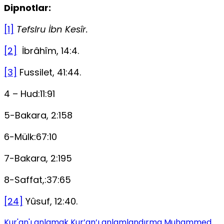
Dipnotlar:
[1]
Tefslru İbn Kesîr.
[2]
İbrâhîm, 14:4.
[3]
Fussilet, 41:44.
4 – Hud:11:91
5-Bakara, 2:158
6-Mülk:67:10
7-Bakara, 2:195
8-Saffat,:37:65
[24]
Yûsuf, 12:40.
Kur'an'ı anlamak
Kur’an’ı anlamlandırma
Muhammed