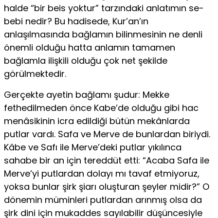
halde “bir beis yoktur” tarzındaki anlatımın se­
bebi nedir? Bu hadisede, Kur’an’ın
anlaşılmasında bağlamın bilinmesinin ne denli
önemli olduğu hatta anlamın tamamen
bağlamla ilişkili olduğu çok net şekilde
görülmektedir.
Gerçekte ayetin bağlamı şudur: Mekke
fethedilmeden önce Kabe’de olduğu gibi hac
menâsikinin icra edildiği bütün mekân­larda
putlar vardı. Safa ve Merve de bunlardan biriydi.
Kâbe ve Safı ile Merve’deki putlar yıkılınca
sahabe bir an için tereddüt etti: “Acaba Safa ile
Merve’yi putlardan dolayı mı tavaf etmiyo­ruz,
yoksa bunlar şirk şiarı oluşturan şeyler midir?” O
dönemin müminleri putlardan arınmış olsa da
şirk dini için mukaddes sayılabilir düşüncesiyle