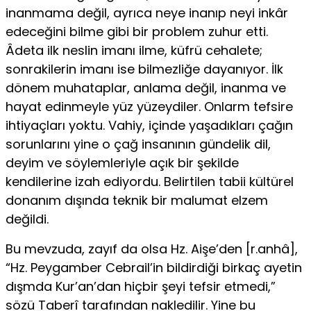
inanmama değil, ayrıca neye inanıp neyi inkâr
edeceğini bilme gibi bir problem zuhur etti.
Âdeta ilk neslin imanı ilme, küfrü ceha­lete;
sonrakilerin imanı ise bilmezliğe dayanıyor. İlk
dönem muhataplar, anlama değil, inanma ve
hayat edinmeyle yüz yüzeydiler. Onlarm tefsire
ihtiyaçları yoktu. Vahiy, içinde yaşadıkları çağın
sorunlarını yine o çağ insanının gündelik dil,
deyim ve söylemleriyle açık bir şekilde
kendilerine izah ediyordu. Belirtilen tabii kültürel
donanım dışında teknik bir malumat elzem
değildi.
Bu mevzuda, zayıf da olsa Hz. Aişe’den [r.anhâ],
“Hz. Pey­gamber Cebrail’in bildirdiği birkaç ayetin
dışmda Kur’an’dan hiçbir şeyi tefsir etmedi,”
sözü Taberî tarafından nakledilir. Yine bu