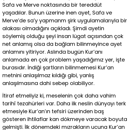
Safa ve Merve noktasında bir tered­düt
yaşadılar. Bunun üzerine inen ayet, Safa ve
Merve’de sa’y yapmanm şirk uygulamalarıyla bir
alakası olmadığını açıkladı. Şimdi ayetin
söylemiş olduğu şeyi insan lügat açısından çok
net anlamış olsa da bağlam bilinmeyince ayet
anlamını yitiriyor. Aslında bugün Kur’anı
anlamada en çok problem yaşadığımız yer, işte
burasıdır. İndiği şartların bilinmemesi Kur’an
metnini an­laşılmaz kıldığı gibi, yanlış
anlaşılmasına dahi sebep olabiliyor.
İtiraf etmeliyiz ki, meselenin çok daha vahim
tarihî tezahürle­ri var. Daha ilk neslin dünyayı terk
etmesiyle Kur’an’ın tefsiri üzerinden baş
gösteren ihtilaflar kan dökmeye varacak boyu­ta
gelmişti. İlk dönemdeki mızrakların ucuna Kur’an