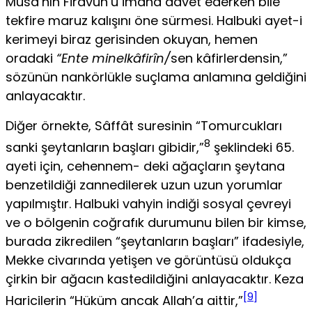
Musa’nın Firavun’u imana davet ederken bile
tekfire maruz kalışını öne sürmesi. Halbuki ayet-i
kerimeyi biraz gerisinden okuyan, he­men
oradaki
“Ente minelkâfirîn/
sen kâfirlerdensin,”
sözünün nankörlükle suçlama anlamına geldiğini
anlayacaktır.
Diğer örnekte, Sâffât suresinin “Tomurcukları
8
sanki şeytan­ların başları gibidir,”
şeklindeki 65.
ayeti için, cehennem- deki ağaçların şeytana
benzetildiği zannedilerek uzun uzun yorumlar
yapılmıştır. Halbuki vahyin indiği sosyal çevreyi
ve o bölgenin coğrafık durumunu bilen bir kimse,
burada zikredilen “şeytanların başları” ifadesiyle,
Mekke civarında yetişen ve görüntüsü oldukça
çirkin bir ağacın kastedildiğini anlayacaktır. Keza
[9]
Haricilerin “Hüküm ancak Allah’a aittir,”