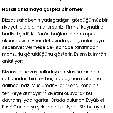
Hatalı anlamaya çarpıcı bir örnek
Bizzat sahabenin yadırgadığını gördüğümüz bir
rivayeti ele alalım dilerseniz. Tirmizî kaynaklı bir
hadis-i şerif, Kur’an’ın bağlamından kopuk
okunmasının -her defasında yanlış an­lamaya
sebebiyet vermese de- sahabe tarafından
mahzurlu görüldüğünü gösterir. Eşlem b. İmrân
anlatıyor:
Bizans ile savaş halindeyken Müslümanların
saflarından biri tek başına düşman saflarına
dalınca, bazı Müslüman- lar “Kendi kendinizi
7
tehlikeye atmayın,”
ayetini okuyarak bu
davranışı yadırgarlar. Orada bulunan Eyyûb el-
Ensârî onları şu şekilde düzeltiyor: “Siz bu ayeti