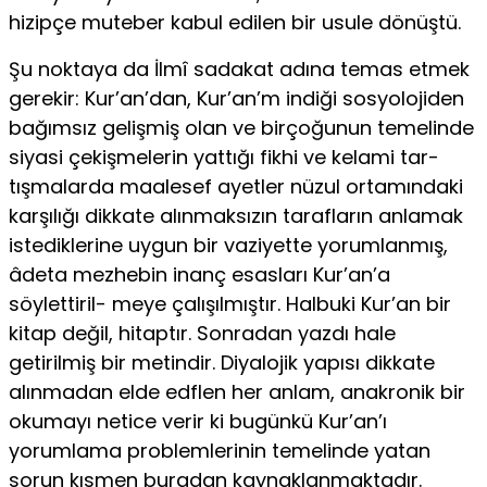
hizipçe muteber kabul edilen bir usule dönüştü.
Şu noktaya da İlmî sadakat adına temas etmek
gerekir: Kur’an’dan, Kur’an’m indiği sosyolojiden
bağımsız gelişmiş olan ve birço­ğunun temelinde
siyasi çekişmelerin yattığı fikhi ve kelami tar­
tışmalarda maalesef ayetler nüzul ortamındaki
karşılığı dikkate alınmaksızın tarafların anlamak
istediklerine uygun bir vaziyette yorumlanmış,
âdeta mezhebin inanç esasları Kur’an’a
söylettiril- meye çalışılmıştır. Halbuki Kur’an bir
kitap değil, hitaptır. Son­radan yazdı hale
getirilmiş bir metindir. Diyalojik yapısı dikkate
alınmadan elde edflen her anlam, anakronik bir
okumayı netice verir ki bugünkü Kur’an’ı
yorumlama problemlerinin temelinde yatan
sorun kısmen buradan kaynaklanmaktadır.