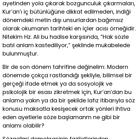
ayetinden yola çıkarak bozgunculuk çıkarmaları,
Kur’an’ı iç bütünlüğüne dikkat edilmeden, indiği
dönemdeki metin dışı unsurlardan bağımsız
olarak okumanın tarihteki en içler acısı örneğidir.
Nitekim Hz. Ali bu hadise karşısında, “Hak sözle
batıl anlam kastediliyor,” şeklinde mukabelede
bulunmuştur.
Bir de son dönem tahrifine değinelim: Modern
dönemde çok­ça rastlandığı şekliyle, bilimsel bir
gerçeği ifade etmek ya da sosyolojik ve
psikolojik bir esası zikretmek için, Kur’an’dan bu
anlama yakın ya da bir şekilde lafız itibarıyla söz
konu­su maksatla kesişecek ortak yönleri ihtiva
eden ayetlerle söze başlamanm ne gibi bir
anlamı olabilir?
Sözgelimi demokrasinin faziletlerinden