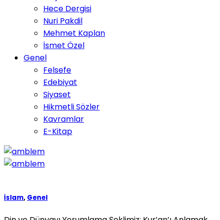
Hece Dergisi
Nuri Pakdil
Mehmet Kaplan
İsmet Özel
Genel
Felsefe
Edebiyat
Siyaset
Hikmetli Sözler
Kavramlar
E-Kitap
İslam
,
Genel
Din ve Dünyayı Yorumlama Şeklimiz: Kur’an’ı Anlamak