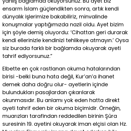
yanlış bağlamda okuyorsunuz. Bu ayet biz
ensarm İslam güçlendikten son­ra, artık kendi
dünyalık işlerimize bakabiliriz, minvalinde
konuşmalar yaptığımızda nazil oldu. Ayet bizim
için şöy­le demiş oluyordu: ‘Cihattan geri durarak
kendi ellerinizle kendinizi tehlikeye atmayın.’ Oysa
siz burada farklı bir bağ­lamda okuyarak ayeti
tahrif ediyorsunuz.”
Elbette en çok rastlanan okuma hatalarından
birisi -belki buna hata değil, Kur’an’a ihanet
demek daha doğru olur- ayetlerin içinde
bulundukları pasajlardan çıkarılarak
okunmasıdır. Bu anlamı yok eden hatta direkt
ayeti tahrif eden bir okuma biçi­midir. Örneğin,
muarızları tarafindan reddedilen birinin Şûra
suresinin 19. ayetini okuyarak iman elçisi olan Hz.