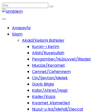
Anasayfa
İslam
Akaid/Kelami Bahisler
Kuran-ı Kerim
Allah/Ruyetullah
Peygamber/Nübüvvet/Risalet
Mucize/Keramet
Cennet/Cehennem
Cin/Şeytan/Melek
Gayb Bilgisi
Kabir/Ahiret/Haşir
Kader/Kaza
Kıyamet Alametleri
Nüzul-u İsa/Mehdi/Deccal