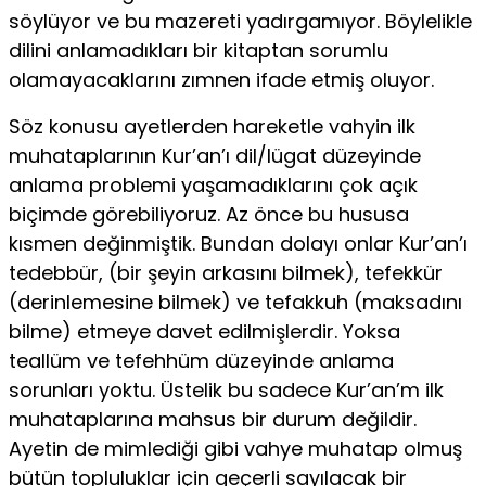
söylüyor ve bu mazereti yadırgamıyor. Böylelikle
dilini anlamadıkları bir kitaptan sorumlu
olamayacaklarını zımnen ifade etmiş oluyor.
Söz konusu ayetlerden hareketle vahyin ilk
muhataplarının Kur’an’ı dil/lügat düzeyinde
anlama problemi yaşamadıkları­nı çok açık
biçimde görebiliyoruz. Az önce bu hususa
kısmen değinmiştik. Bundan dolayı onlar Kur’an’ı
tedebbür, (bir şeyin arkasını bilmek), tefekkür
(derinlemesine bilmek) ve tefakkuh (maksadını
bilme) etmeye davet edilmişlerdir. Yoksa
teallüm ve tefehhüm düzeyinde anlama
sorunları yoktu. Üstelik bu sa­dece Kur’an’m ilk
muhataplarına mahsus bir durum değildir.
Ayetin de mimlediği gibi vahye muhatap olmuş
bütün toplu­luklar için geçerli sayılacak bir