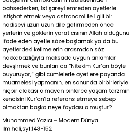
bahsederken, istişare­yi emreden ayetlerle
istişhat etmek veya astronomi ile ilgili bir
hadiseyi uzun uzun dile getirmeden önce
yerlerin ve göklerin yaratıcısının Allah olduğunu
ifade eden ayetle söze başlamak ya da bu
ayetlerdeki kelimelerin arasmdan söz
hokkabazlığıy­la maksada uygun anlamlar
devşirmek ve bunları da “Nitekim Kur’an böyle
buyuruyor,” gibi cümlelerle ayetlere payanda
muamelesi yapmanın, en sonunda birbirleriyle
hiçbir alakası olmayan binlerce yaşam tarzmın
kendisini Kur’an’la referans etmeye sebep
olmaktan başka neye faydası olmuştur?
Muhammed Yazıcı – Modern Dünya
İlmihali,syf:143-152