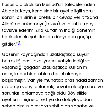
hususla alakalı İbn Mes’ûd’un talebelerinden
Abide b. Kays, kendisine bir ayetle ilgili soru
soran îbn Sîrîn’e ibret­lik bir cevap verir: “Sana
Allah’tan sakınmayı (takva) ve dilini tutmayı
tavsiye ederim. Zira Kur’an’m indiği dönemin
hadi­selerinin şahitleri bu dünyadan göçüp
[1]
gittiler.”
Gözenin kaynağından uzaklaştıkça suyun
berraklığı nasıl azalıyorsa, vahyin indiği ve
yaşandığı çağdan uzaklaştıkça Kur’an’m
anlaşılması bir problem halini almaya
başlamıştır. Vahiyle muhatap arasındaki zaman
uzadıkça vahyi anlamak, cevabı olduğu soru ve
sorunları anlamaya bağlı oldu. Böyle­likle
ayetlerin inişine direkt ya da dolaylı yoldan
sebep olmuş olaylara şahit olan sahabe ve