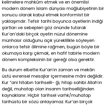
kelimelere mahkûm etmek ve en önemlisi
modern dönem İslam dünyası mağlubiyetinin bir
sonucu olarak ka­bul etmek konformist bir
yaklaşımdır. Tefsir tarihi boyun­ca ayetlerin indiği
şartları ve sebepleri göz önünde tutarak
Kur’an’daki birçok ayetin nüzul dönemine
münhasır olduğu­nu açık yüreklilikle söyleyen
onlarca tefsir âlimine rağmen, bugün böyle bir
okumaya karşı çıkmak, en hafif tabirle mo­dern
dönem kompleksinin bir gereği olsa gerektir.
Bu durum elbette Kur’an’ın zaman ve mekân
üstü evrensel mesajlar içermesine mâni değildir.
Kur “ani hitabın tarihselli- ği, hitap sahibi Allah’ın
değil, muhatap olan insanm tarihselli­ğinden
kaynaklanır. Hiçbir tarihsel varhk/muhatap
tarihüstü bir sözü anlayamaz. Kur’an birçok