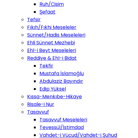
Ruh/Cisim
Şefaat
Tefsir
Fıkıh/Fıkhi Meseleler
Sünnet/Hadis Meseleleri
Ehli Sünnet Mezhebi
Ehl-i Beyt Meseleleri
Reddiye & Ehl-i Bidat
Tekfir
Mustafa İslamoğlu
Abdulaziz Bayındır
Edip Yüksel
Kıssa-Menkıbe-Hikaye
Risale-i Nur
Tasavvuf
Tasavvuf Meseleleri
Tevessül/İstimdad
Vahdet-i Vücud/Vahdet-i Şuhud