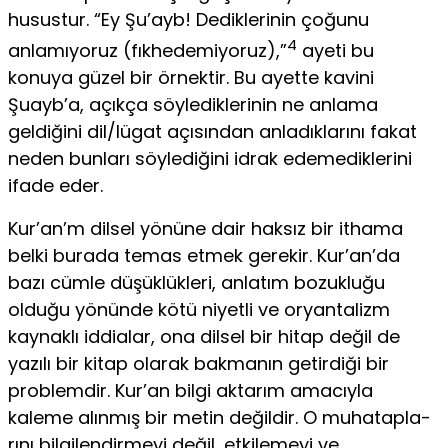
husustur. “Ey Şu’ayb! Dedikleri­nin çoğunu
4
anlamıyoruz (fıkhedemiyoruz),”
ayeti bu
konuya güzel bir örnektir. Bu ayette kavini
Şuayb’a, açıkça söyledikle­rinin ne anlama
geldiğini dil/lügat açısından anladıklarını fakat
neden bunları söylediğini idrak edemediklerini
ifade eder.
Kur’an’m dilsel yönüne dair haksız bir ithama
belki burada temas etmek gerekir. Kur’an’da
bazı cümle düşüklükleri, an­latım bozukluğu
olduğu yönünde kötü niyetli ve oryantalizm
kaynaklı iddialar, ona dilsel bir hitap değil de
yazılı bir kitap olarak bakmanın getirdiği bir
problemdir. Kur’an bilgi akta­rım amacıyla
kaleme alınmış bir metin değildir. O muhatapla­
rını bilgilendirmeyi değil, etkilemeyi ve