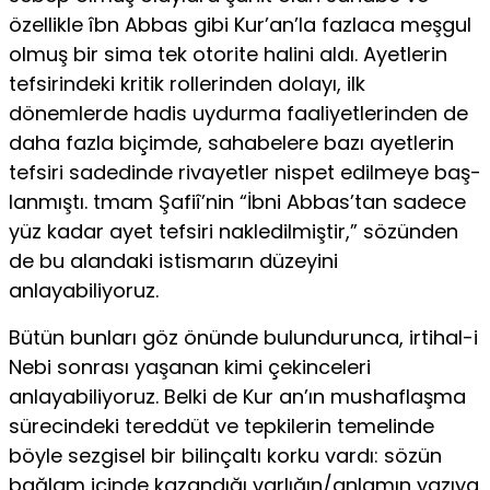
özellikle îbn Abbas gibi Kur’an’la fazlaca meşgul
olmuş bir sima tek otorite halini aldı. Ayetle­rin
tefsirindeki kritik rollerinden dolayı, ilk
dönemlerde hadis uydurma faaliyetlerinden de
daha fazla biçimde, sahabelere bazı ayetlerin
tefsiri sadedinde rivayetler nispet edilmeye baş­
lanmıştı. tmam Şafiî’nin “İbni Abbas’tan sadece
yüz kadar ayet tefsiri nakledilmiştir,” sözünden
de bu alandaki istisma­rın düzeyini
anlayabiliyoruz.
Bütün bunları göz önünde bulundurunca, irtihal-i
Nebi sonrası yaşanan kimi çekinceleri
anlayabiliyoruz. Belki de Kur an’ın mushaflaşma
sürecindeki tereddüt ve tepkilerin te­melinde
böyle sezgisel bir bilinçaltı korku vardı: sözün
bağ­lam içinde kazandığı varlığın/anlamın yazıya