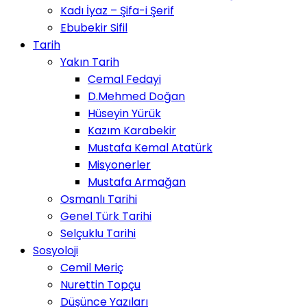
Kadı İyaz – Şifa-i Şerif
Ebubekir Sifil
Tarih
Yakın Tarih
Cemal Fedayi
D.Mehmed Doğan
Hüseyin Yürük
Kazım Karabekir
Mustafa Kemal Atatürk
Misyonerler
Mustafa Armağan
Osmanlı Tarihi
Genel Türk Tarihi
Selçuklu Tarihi
Sosyoloji
Cemil Meriç
Nurettin Topçu
Düşünce Yazıları