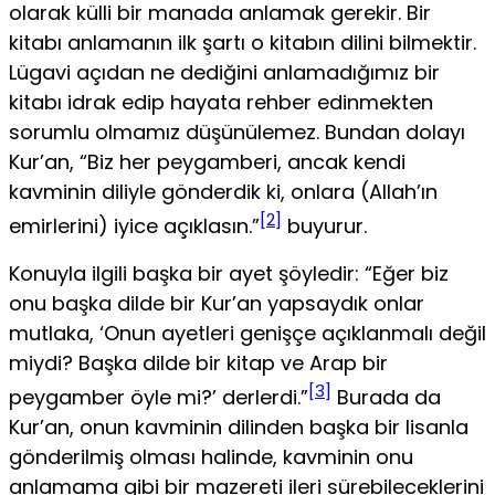
olarak külli bir manada anlamak gerekir. Bir
kitabı anlamanın ilk şartı o ki­tabın dilini bilmektir.
Lügavi açıdan ne dediğini anlamadığı­mız bir
kitabı idrak edip hayata rehber edinmekten
sorumlu olmamız düşünülemez. Bundan dolayı
Kur’an, “Biz her pey­gamberi, ancak kendi
kavminin diliyle gönderdik ki, onlara (Allah’ın
[2]
emirlerini) iyice açıklasın.”
buyurur.
Konuyla ilgili başka bir ayet şöyledir: “Eğer biz
onu başka dilde bir Kur’an yapsaydık onlar
mutlaka, ‘Onun ayetleri ge­nişçe açıklanmalı değil
miydi? Başka dilde bir kitap ve Arap bir
[3]
peygamber öyle mi?’ derlerdi.”
Burada da
Kur’an, onun kavminin dilinden başka bir lisanla
gönderilmiş olması ha­linde, kavminin onu
anlamama gibi bir mazereti ileri sürebi­leceklerini