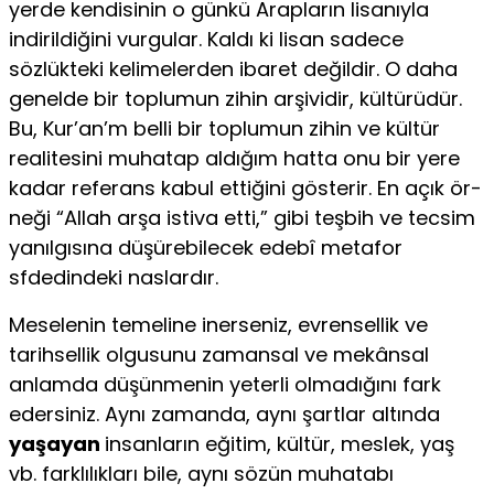
yerde kendisinin o günkü Arapların lisanıyla
indirildiğini vurgular. Kaldı ki lisan sade­ce
sözlükteki kelimelerden ibaret değildir. O daha
genelde bir toplumun zihin arşividir, kültürüdür.
Bu, Kur’an’m belli bir toplumun zihin ve kültür
realitesini muhatap aldığım hatta onu bir yere
kadar referans kabul ettiğini gösterir. En açık ör­
neği “Allah arşa istiva etti,” gibi teşbih ve tecsim
yanılgısına düşürebilecek edebî metafor
sfdedindeki naslardır.
Meselenin temeline inerseniz, evrensellik ve
tarihsellik ol­gusunu zamansal ve mekânsal
anlamda düşünmenin yeterli olmadığını fark
edersiniz. Aynı zamanda, aynı şartlar altında
yaşayan
insanların eğitim, kültür, meslek, yaş
vb. farklılıkları bile, aynı sözün muhatabı