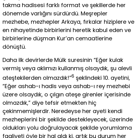
takma hadisesi farklı format ve şekillerde her
dönemde varlığını sürdürdü. Meşrepler
mezhebe, mezhepler Arkaya, fırkalar hi­ziplere ve
en nihayetinde birbirlerini heretik kabul eden ve
birbirlerine düşman Kur’an cemaatlerine
dönüştü.
Daha ilk devirlerde Mülk suresinin “Eğer kulak
vermiş veya aklımızı kullanmış olsaydık, şu alevli
6
ateştekilerden olmaz­dık!”
şeklindeki 10. ayetini,
“Eğer ashab-ı hadis veya ashab-ı rey mezhebi
üzere olsaydık, o çılgın ateşe girenler içerisinde
olmazdık,” diye tefsir etmekten hiç
çekinmemişlerdir. Nere­deyse her ayeti kendi
mezheplerini bir şekilde destekleyecek, üzerinde
oldukları yolu doğrulayacak şekilde yorumlama
faa­liyeti öyle bir hal aldı ki, artık bu durum her