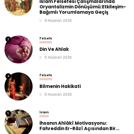
İslam Felsefesi Çalışmalarında
Oryantalizmin Dönüşümü:Etkileşim-
Bağımlı Yorumlamaya Geçiş
9 Haziran 2026
Felsefe
3
Din Ve Ahlak
5 Haziran 2026
Felsefe
4
Bilmenin Hakikati
5 Haziran 2026
İslam
5
İhsanın Ahlâkî Motivasyonu:
Fahreddin Er-Râzî Açısından Bir...