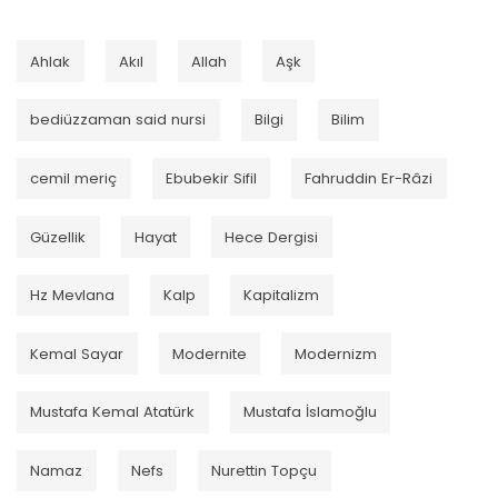
Ahlak
Akıl
Allah
Aşk
bediüzzaman said nursi
Bilgi
Bilim
cemil meriç
Ebubekir Sifil
Fahruddin Er-Râzi
Güzellik
Hayat
Hece Dergisi
Hz Mevlana
Kalp
Kapitalizm
Kemal Sayar
Modernite
Modernizm
Mustafa Kemal Atatürk
Mustafa İslamoğlu
Namaz
Nefs
Nurettin Topçu