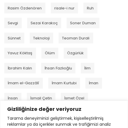
Rasim Özdenören
risale-i nur
Ruh
Sevgi
Sezai Karakoç
Soner Duman
Sünnet
Teknoloji
Teoman Durali
Yavuz Köktaş
Ölüm
Özgürlük
İbrahim Kalın
İhsan Fazlıoğlu
İlim
İmam el-Gazzâlî
İmam Kurtubi
İman
İnsan
İsmail Çetin
İsmet Özel
Gizliliğinize değer veriyoruz
Tarama deneyiminizi geliştirmek, kişiselleştirilmiş
reklamlar ya da içerikler sunmak ve trafiğimizi analiz