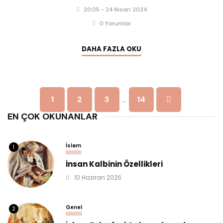
20:05 - 24 Nisan 2024
0 Yorumlar
DAHA FAZLA OKU
1
2
3
14
…
EN ÇOK OKUNANLAR
İslam
1
İnsan Kalbinin Özellikleri
10 Haziran 2026
Genel
2