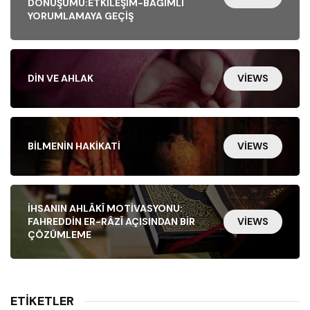
DÖNÜŞÜMÜ:ETKILEŞIM-BAĞIMLI
YORUMLAMAYA GEÇIŞ
DIN VE AHLAK
VIEWS
BILMENIN HAKIKATI
VIEWS
İHSANIN AHLÂKÎ MOTIVASYONU:
FAHREDDIN ER-RÂZÎ AÇISINDAN BIR
VIEWS
ÇÖZÜMLEME
ETIKETLER