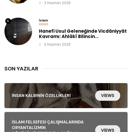
3 Haziran 2026
İslam
6
Hanefi Usul Geleneğinde Vicdâniyyât
Kavramı: Ahlâkî Bilincin...
3 Haziran 2026
SON YAZILAR
İNSAN KALBININ ÖZELLIKLERI
VIEWS
İSLAM FELSEFESI ÇALIŞMALARINDA
ORYANTALIZMIN
VIEWS