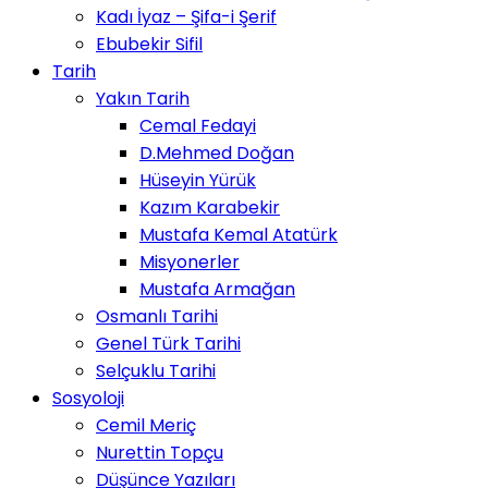
Kadı İyaz – Şifa-i Şerif
Ebubekir Sifil
Tarih
Yakın Tarih
Cemal Fedayi
D.Mehmed Doğan
Hüseyin Yürük
Kazım Karabekir
Mustafa Kemal Atatürk
Misyonerler
Mustafa Armağan
Osmanlı Tarihi
Genel Türk Tarihi
Selçuklu Tarihi
Sosyoloji
Cemil Meriç
Nurettin Topçu
Düşünce Yazıları