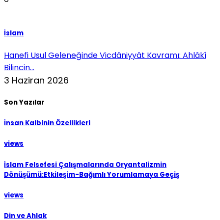
İslam
Hanefi Usul Geleneğinde Vicdâniyyât Kavramı: Ahlâkî
Bilincin...
3 Haziran 2026
Son Yazılar
İnsan Kalbinin Özellikleri
views
İslam Felsefesi Çalışmalarında Oryantalizmin
Dönüşümü:Etkileşim-Bağımlı Yorumlamaya Geçiş
views
Din ve Ahlak