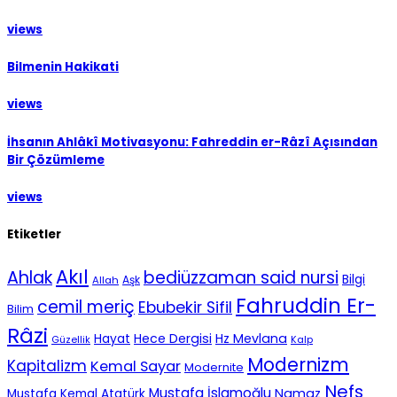
views
Bilmenin Hakikati
views
İhsanın Ahlâkî Motivasyonu: Fahreddin er-Râzî Açısından
Bir Çözümleme
views
Etiketler
Akıl
Ahlak
bediüzzaman said nursi
Bilgi
Aşk
Allah
Fahruddin Er-
cemil meriç
Ebubekir Sifil
Bilim
Râzi
Hece Dergisi
Hz Mevlana
Hayat
Güzellik
Kalp
Modernizm
Kapitalizm
Kemal Sayar
Modernite
Nefs
Mustafa İslamoğlu
Namaz
Mustafa Kemal Atatürk