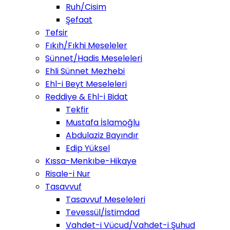
Ruh/Cisim
Şefaat
Tefsir
Fıkıh/Fıkhi Meseleler
Sünnet/Hadis Meseleleri
Ehli Sünnet Mezhebi
Ehl-i Beyt Meseleleri
Reddiye & Ehl-i Bidat
Tekfir
Mustafa İslamoğlu
Abdulaziz Bayındır
Edip Yüksel
Kıssa-Menkıbe-Hikaye
Risale-i Nur
Tasavvuf
Tasavvuf Meseleleri
Tevessül/İstimdad
Vahdet-i Vücud/Vahdet-i Şuhud