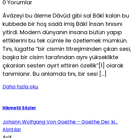
0 Yorumlar
Âvâzeyi bu âleme Dâvûd gibi sal Bâkî kalan bu
kubbede bir hoş sadâ imiş Bâkî İnsan tınısını
yitirdi. Modern dünyanın insana bütün yapıp
ettiklerini bu tek cümle ile özetlemek mümkün.
Tını, lügatte “bir cismin titreşiminden çıkan sesi,
başka bir cisim tarafından aynı yükseklikte
çıkarılan sesten ayırt ettiren özellik”[1] olarak
tanım­lanır. Bu anlamda tını, bir sesi […]
Daha fazla oku
Hikmetli Sözler
Johann Wolfgang Von Goethe – Goethe Der ki…
Alıntılar
Arif