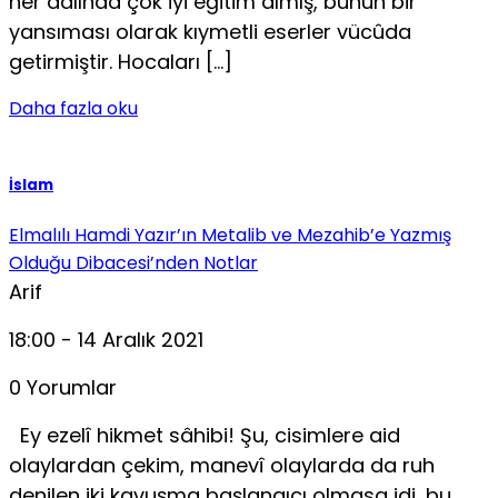
her dalında çok iyi eğitim almış, bunun bir
yansıması olarak kıymetli eserler vücûda
getirmiştir. Hocaları […]
Daha fazla oku
İslam
Elmalılı Hamdi Yazır’ın Metalib ve Mezahib’e Yazmış
Olduğu Dibacesi’nden Notlar
Arif
18:00 - 14 Aralık 2021
0 Yorumlar
Ey ezelî hikmet sâhibi! Şu, cisimlere aid
olaylardan çekim, manevî olaylarda da ruh
denilen iki kavuşma başlangıcı olmasa idi, bu