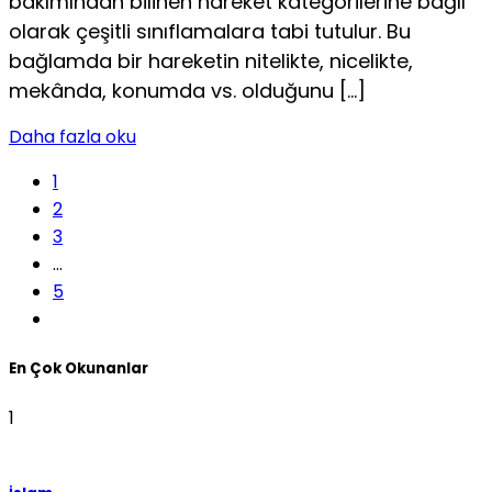
bakımından bilinen hareket kategorilerine bağlı
olarak çeşitli sınıflamalara tabi tutulur. Bu
bağlamda bir hareketin nitelikte, nicelikte,
mekânda, konumda vs. olduğunu […]
Daha fazla oku
1
2
3
…
5
En Çok Okunanlar
1