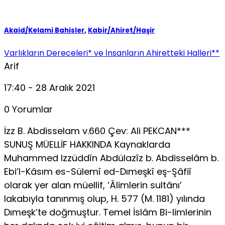
Akaid/Kelami Bahisler
,
Kabir/Ahiret/Haşir
Varlıkların Dereceleri* ve İnsanların Ahiretteki Halleri**
Arif
17:40 - 28 Aralık 2021
0 Yorumlar
İzz B. Abdisselam v.660 Çev: Ali PEKCAN***
SUNUŞ MÜELLİF HAKKINDA Kaynaklarda
Muhammed Izzüddîn Abdülazîz b. Abdisselâm b.
Ebi’l-Kâsım es-Sülemî ed-Dımeşkî eş-Şâfiî
olarak yer alan müellif, ‘Âlimlerin sultânı’
lakabıyla tanınmış olup, H. 577 (M. 1181) yılında
Dımeşk’te doğmuştur. Temel İslâm Bi-limlerinin