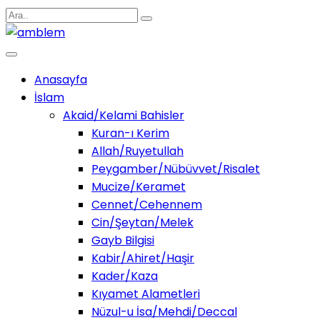
Anasayfa
İslam
Akaid/Kelami Bahisler
Kuran-ı Kerim
Allah/Ruyetullah
Peygamber/Nübüvvet/Risalet
Mucize/Keramet
Cennet/Cehennem
Cin/Şeytan/Melek
Gayb Bilgisi
Kabir/Ahiret/Haşir
Kader/Kaza
Kıyamet Alametleri
Nüzul-u İsa/Mehdi/Deccal