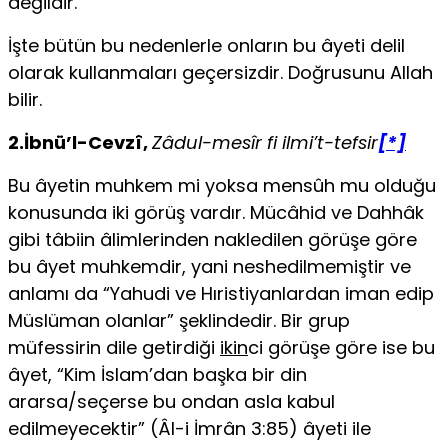
değildir.
İşte bütün bu nedenlerle onların bu âyeti delil
olarak kullanmaları geçersiz­dir. Doğrusunu Allah
bilir.
2.İbnü’l-Cevzî,
Zâdul-mesîr fi ilmi’t-tefsir
[*]
Bu âyetin muhkem mi yoksa mensûh mu olduğu
konusunda iki görüş vardır. Mücâhid ve Dahhâk
gibi tâbiin âlimlerinden nakledilen görüşe göre
bu âyet muhkemdir, yani neshedilmemiştir ve
anlamı da “Yahudi ve Hıristiyanlardan iman edip
Müslüman olanlar” şeklindedir. Bir grup
müfessirin dile getirdiği
ikin
ci görüşe göre ise bu
âyet, “Kim İslam’dan başka bir din
ararsa/seçerse bu ondan asla kabul
edilmeyecektir” (Âl-i İmrân 3:85) âyeti ile