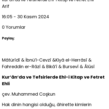
Arif
16:05 - 30 Kasım 2024
0 Yorumlar
Paylaş:
Mâtürîdî & İbnü’l-Cevzî &Kiyâ el-Herrâsî &
Fahreddin er-Râzî & Bikâ’î & Bursevî & Âlûsî
Kur’ân’da ve Tefsirlerde Ehl-i Kitap ve Fetret
Ehli
çev. Muhammed Coşkun
Hak dinin hangisi olduğu, âhirette kimlerin