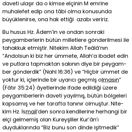
daveti ulaşır da o kimse elçinin M emrine
muhalefet edip ona tâbi olma konusunda
büyüklenirse, ona hak ettiği azabı veririz.
Bu husus Hz. Âdem’in ve ondan sonraki
peygamberlerin bütün milletlere gönderilmesi ile
tahakkuk etmiştir. Nitekim Allah Teâlâ’nın
“Andolsun ki biz her ümmete, Allah’a ibadet edin
ve putlara tapmaktan sakının diye bir peygam­
ber gönderdik” (Nahl 16:36) ve “Hiçbir ümmet de
yoktur ki, içlerinde bir uyarıcı geçmiş o
lmasın
”
(Fâtır 35:24) âyetlerinde ifade edildiği üzere
peygamberlerin daveti yayılmış, bütün bölgeleri
kapsamış ve her tarafta tanınır olmuştur. Nite­
kim Hz. İs
mail
’den sonra kendilerine herhangi bir
elçi gelmemiş olan Kureyşliler Kur’ân’ı
duyduklarında “Biz bunu son dinde işitmedik”