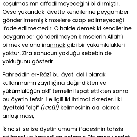
koşulmasımn affedilmeyeceği­ni bildirmiştir.
Oysa yukarıdaki âyette kendilerine peygamber
gönderilmemiş kimselere azap edilmeyeceği
ifade edilmektedir. O halde demek ki kendilerine
peygamber gönderilmeyen kimselerin Allah’ı
bilmek ve ona ina
nmak
gibi bir yükümlülükleri
yoktur. Zira sonucun yokluğu sebebin de
yokluğunu gösterir.
Fahreddin er-Râzî bu âyeti delil olarak
kullanmamn zayıflığına deği
n
di
k
ten ve
yükümlülüğün aklî temelini ispat ettikten sonra
bu âyetin tefsiri ile ilgili iki ihtimal zikreder. İlki
âyetteki “elçi”
(rasûl)
kelimesinin akıl olarak
anlaşılması,
İkincisi ise ise âyetin umumî ifadesinin tahsis