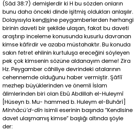
(Sâd 38:7) demişlerdir ki H bu sözden onların
bunu daha önceki dinde işitmiş oldukları anlaşılır.
Dolayısıyla ken
dis
ine peygamberlerden herhangi
birinin daveti bir şekilde ulaşan, fakat bu daveti
araştırıp inceleme konusunda kusurlu davranan
kimse kâfirdir ve azaba müstahaktır. Bu konuda
sakın fetret ehlinin kurtuluşa ereceğini söyleyen
pek çok kimsenin sözüne aldanayım deme! Zira
Hz. Peygamber câhiliye devrindeki atalarının
cehennemde olduğunu haber vermiştir. Şâfîî
mezhep büyüklerinden ve önemli İslam
âlimlerinden biri olan Ebû Abdillah el-Huleymî
[Hüseyn b. Mu- hammed b. Huleym el-Buhârî]
Minhâcü’d-dîn
isimli eserinin başında “Kendisine
davet ulaşmamış kimse” başlığı altında şöyle
der: