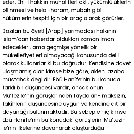
eder, Ehl-i hakk’ın muhalifleri aklı, yükümlü­lüklerin
bilinmesi ve helal-haram, mubah gibi
hükümlerin tespiti için bir araç olarak görürler.
Bazıları bu âyeti [Arap] yarımadası halkının
İslam’dan haberdar oldukları zaman iman
edecekleri, ama geçmişe yönelik bir
mükellefiyetleri olmayacağı konusunda delil
olarak kullanırlar ki bu doğrudur. Kendisine davet
ulaşmamış olan kimse bize göre, aklen, azaba
müstahak değildir. Ebû Hanîfe’nin bu konuda
farklı bir düşüncesi vardır, ancak onun
Mu’tezile’nin görüşlerinden faydalan- maksızın,
fakîhlerin düşüncesine uygun ve kendine ait bir
dayanağı bulunmak­tadır. Bu sebeple hiç kimse
Ebû Hanîfe’nin bu konudaki görüşlerini Mu‘tezi-
le’nin ilkelerine dayanarak oluşturduğu