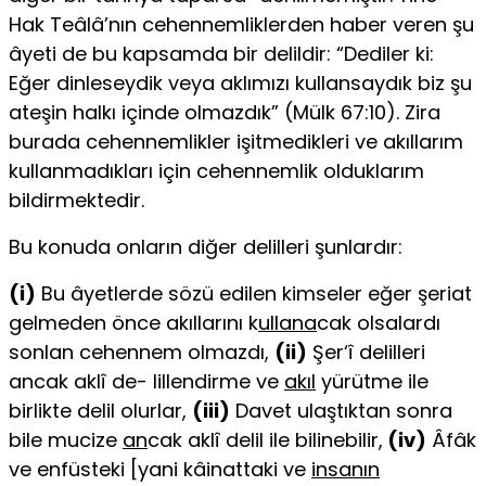
Hak Teâlâ’nın cehennemliklerden haber veren şu
âyeti de bu kapsamda bir delil­dir: “Dediler ki:
Eğer dinleseydik veya aklımızı kullansaydık biz şu
ateşin halkı içinde olmazdık” (Mülk 67:10). Zira
burada cehennemlikler işitmedikleri ve akıl­larım
kullanmadıkları için cehennemlik olduklarım
bildirmektedir.
Bu konuda onların diğer delilleri şunlardır:
(i)
Bu âyetlerde sözü edilen kimseler eğer şeriat
gelmeden önce akıllarını k
ullana
cak olsalardı
sonlan cehennem olmazdı,
(ii)
Şer‘î delilleri
ancak aklî de- lillendirme ve
akıl
yürütme ile
birlikte delil olurlar,
(iii)
Davet ulaştıktan sonra
bile mucize
an
cak aklî delil ile bilinebilir,
(iv)
Âfâk
ve enfüsteki [yani kâinat­taki ve
insanın