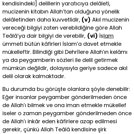
kendisindeki] delillerin yaratıcıya delâleti,
mucizenin kitabın Allah’tan olduğuna yönelik
delâletinden daha kuvvetlidir,
(v)
Akıl mucizenin
ve­receği bilgiyi zaten verebildiğine göre Allah
Teâlâ’ya dair bilgiyi de verebilir,
(vi)
İs
lam
ümmeti bütün kâfirleri İslam’a davet etmekle
mükelleftir. Bilindiği gibi Dehrîlere Allah’ın kelâmı
ya da peygamberin sözleri ile delil getirmek
mümkün değildir, dolayısıyla geriye sadece akıl
delil olarak kalmaktadır.
Bu durumda bu görüşte olanlara şöyle denebilir:
Eğer insanlar peygamber gönderilmeden önce
de Allah’ı bilmek ve ona iman etmekle mükellef
iseler o zaman peygamber gönderilmeden önce
de Allah’ı inkâr eden kâfirlere azap edil­mesi
gerekir, çünkü Allah Teâlâ kendisine şirk