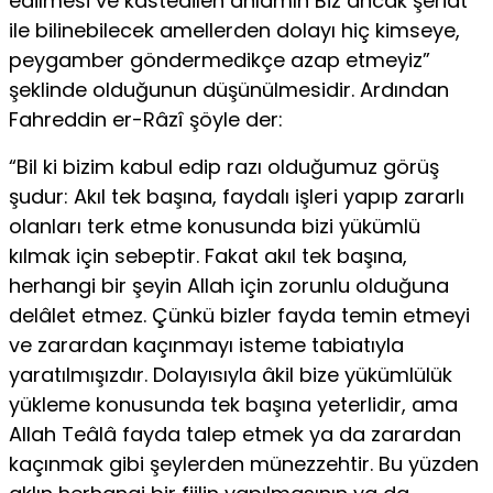
edilmesi ve kastedilen anlamın Biz ancak şeriat
ile bilinebilecek amellerden dolayı hiç kimseye,
peygamber göndermedikçe azap etmeyiz”
şeklinde olduğunun düşünülmesidir. Ardından
Fahreddin er-Râzî şöyle der:
“Bil ki bizim kabul edip razı olduğumuz görüş
şudur: Akıl tek başına, faydalı iş­leri yapıp zararlı
olanları terk etme konusunda bizi yükümlü
kılmak için sebep­tir. Fakat akıl tek başına,
herhangi bir şeyin Allah için zorunlu olduğuna
delâlet etmez. Çünkü bizler fayda temin etmeyi
ve zarardan kaçınmayı isteme tabia­tıyla
yaratılmışızdır. Dolayısıyla âkil bize yükümlülük
yükleme konusunda tek başına yeterlidir, ama
Allah Teâlâ fayda talep etmek ya da zarardan
kaçınmak gibi şeylerden münezzehtir. Bu yüzden