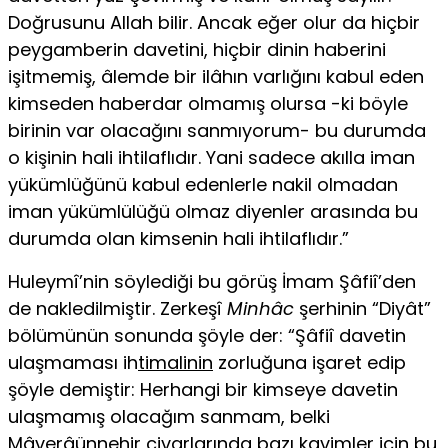
Doğrusunu Allah bilir. Ancak eğer olur da hiçbir
peygamberin davetini, hiçbir dinin haberini
işitmemiş, âlemde bir ilâ­hın varlığını kabul eden
kimseden haberdar olmamış olursa -ki böyle
birinin var olacağını sanmıyorum- bu durumda
o kişinin hali ihtilaflıdır. Yani sadece akılla iman
yükümlüğünü kabul edenlerle nakil olmadan
iman yükümlülüğü olmaz diyenler arasında bu
durumda olan kimsenin hali ihtilaflıdır.”
Huleymî’nin söylediği bu görüş İmam Şâfiî’den
de nakledilmiştir. Zerkeşî
Minhâc
şerhinin “Diyât”
bölümünün sonunda şöyle der: “Şâfiî davetin
ulaşma­ması ih
timalinin
zorluğuna işaret edip
şöyle demiştir: Herhangi bir kimseye da­vetin
ulaşmamış olacağım sanmam, belki
Mâverâünnehir civarlarında bazı ka­vimler i
çin
bu