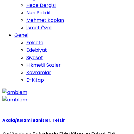
Hece Dergisi
Nuri Pakdil
Mehmet Kaplan
İsmet Özel
Genel
Felsefe
Edebiyat
Siyaset
Hikmetli Sözler
Kavramlar
E-Kitap
Akaid/Kelami Bahisler
,
Tefsir
Kur’ân’da ve Tefsirlerde Ehl-i Kitap ve Fetret Ehli