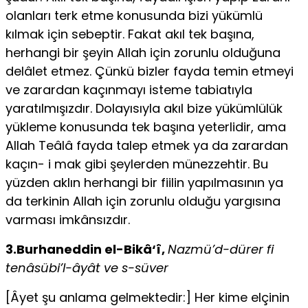
olanları terk etme konusunda bizi yükümlü
kılmak için sebeptir. Fakat akıl tek başına,
herhangi bir şeyin Allah için zorunlu olduğuna
delâlet etmez. Çünkü bizler fayda temin etmeyi
ve zarardan kaçınmayı isteme tabiatıyla
yaratılmışızdır. Dolayısıyla akıl bize yükümlülük
yükleme konusunda tek başına yeterlidir, ama
Allah Teâlâ fayda talep etmek ya da zarardan
kaçın- i mak gibi şeylerden münezzehtir. Bu
yüzden aklın herhangi bir fiilin yapılma­sının ya
da terkinin Allah için zorunlu olduğu yargısına
varması imkânsızdır.
3.Burhaneddin el-Bikâ‘î,
Nazmü’d-dürer fi
tenâsübi’l-âyât ve s-süver
[Âyet şu anlama gelmektedir:] Her kime elçinin