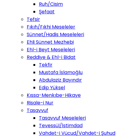
Ruh/Cisim
Şefaat
Tefsir
Fıkıh/Fıkhi Meseleler
Sünnet/Hadis Meseleleri
Ehli Sünnet Mezhebi
Ehl-i Beyt Meseleleri
Reddiye & Ehl-i Bidat
Tekfir
Mustafa İslamoğlu
Abdulaziz Bayındır
Edip Yüksel
Kıssa-Menkıbe-Hikaye
Risale-i Nur
Tasavvuf
Tasavvuf Meseleleri
Tevessül/İstimdad
Vahdet-i Vücud/Vahdet-i Şuhud