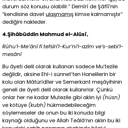
durum söz konusu olabilir.” Demîrî de Şâfîî’nin
“kendisine davet
ulaşmamı
ş kimse kalmamıştır”
dediğini nakleder.
4.Şihâbüddin Mahmud el-Alûsî,
Rûhu’l-Me’ânî fi tefsîri’l-Kur’ni’l-azîm ve’s-sebi’l-
mesânî
Bu âyeti delil olarak kullanan sadece Mu‘tezile
değildir, aksine Ehl-i sünnet’ten Hanelilerin bir
kolu olan Mâtürîdîler ve Semerkant meşâyihinin
geneli de âyeti delil olarak kullanırlar. Çünkü
onlar her ne kadar Mutezile gibi aklın iyi
(hüsn)
ve kötüye
(kubh)
hükmedebileceğim
söylemeseler de onun bu iki konuda bilgi
kaynağı olduğunu ve Allah Teâlâ’nın aklın bu iki