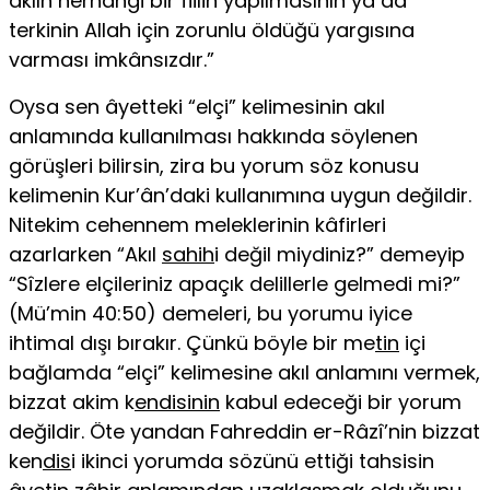
aklın herhangi bir fiilin yapılmasının ya da
terkinin Allah için zorunlu öldüğü yargısına
varması imkânsızdır.”
Oysa sen âyetteki “elçi” kelimesinin akıl
anlamında kullanılması hakkında söylenen
görüşleri bilirsin, zira bu yorum söz konusu
kelimenin Kur’ân’daki kul­lanımına uygun değildir.
Nitekim cehennem meleklerinin kâfirleri
azarlarken “Akıl
sahih
i değil miydiniz?” demeyip
“Sîzlere elçileriniz apaçık delillerle gel­medi mi?”
(Mü’min 40:50) demeleri, bu yorumu iyice
ihtimal dışı bırakır. Çünkü böyle bir me
tin
içi
bağlamda “elçi” kelimesine akıl anlamını vermek,
bizzat akim k
endisinin
kabul edeceği bir yorum
değildir. Öte yandan Fahreddin er-Râzî’nin bizzat
ken
dis
i ikinci yorumda sözünü ettiği tahsisin