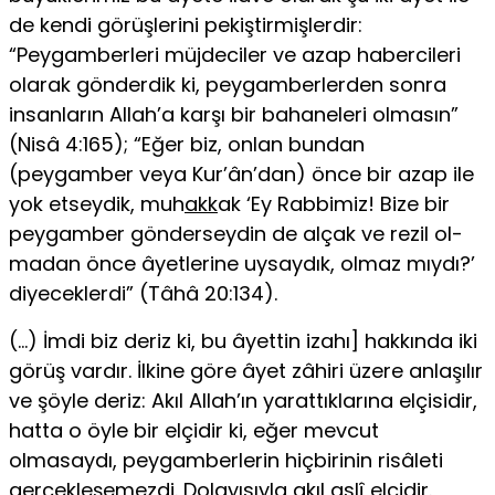
de kendi görüşlerini pekiştirmişlerdir:
“Peygamberleri müjdeciler ve azap habercileri
olarak gönderdik ki, peygamber­lerden sonra
insanların Allah’a karşı bir bahaneleri olmasın”
(Nisâ 4:165); “Eğer biz, onlan bundan
(peygamber veya Kur’ân’dan) önce bir azap ile
yok etseydik, muh
akk
ak ‘Ey Rabbimiz! Bize bir
peygamber gönderseydin de alçak ve rezil ol­
madan önce âyetlerine uysaydık, olmaz mıydı?’
diyeceklerdi” (Tâhâ 20:134).
(…) İmdi biz deriz ki, bu âyettin izahı] hakkında iki
görüş vardır. İlkine göre âyet zâhiri üzere anlaşılır
ve şöyle deriz: Akıl Allah’ın yarattıklarına elçisidir,
hatta o öyle bir elçidir ki, eğer mevcut
olmasaydı, peygamberlerin hiçbirinin risâleti
gerçekleşemezdi. Dolayısıyla akıl aslî elçidir.