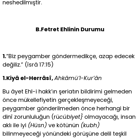
neshedilmıştir.
B.Fetret Ehlinin Durumu
1.
“Biz peygamber göndermedikçe, azap edecek
değiliz.” (îsrâ 17:15)
1.Kiyâ el-Herrâsî,
Ahkâmü’l-Kur’ân
Bu âyet Ehl-i hakk’ın şeriatın bildirimi gelmeden
önce mükellefiyetin gerçekleş­meyeceği,
peygamber gönderilmeden önce herhangi bir
dinî zorunluluğun (rü
cübiyet}
olmayacağı, insan
aklı ile iyi
(Hüsn)
ve kötünün
(kubh)
bilinmeyeceği yönündeki görüşüne delil teşkil