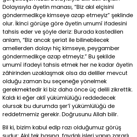
Dolayısıyla âyetin manası, “Biz akıl elçisini
göndermedikçe kimseye azap etmeyiz” şeklinde
olur. İkinci görüşe göre âyetin umumî ifadesini
tahsis eder ve şöyle deriz: Burada kastedilen
an­lam, “Biz ancak şeriat ile bilinebilecek
amellerden dolayı hiç kimseye, peygam­ber
göndermedikçe azap etmeyiz.” Bu şekilde
umumî ifadeyi tahsis etmek her ne kadar âyetin
zâhirinden uzaklaşmak olsa da deliller mevcut
olduğu zaman bu seçeneğe yönelmek
gerekmektedir ki biz daha önce üç delili zikrettik.
Kaldı ki eğer aklî yükümlülüğü reddedecek
olursak bu durumda şer‘î yükümlülüğü de
reddetmemiz gerekir. Doğrusunu Allah bilir.
Bil ki, bizim kabul edip razı olduğumuz görüş
şudur: Akıl tek başına, fay­dalı işleri yapıp zararlı