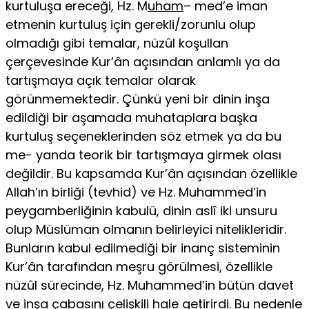
kurtuluşa ereceği, Hz. M
uham
– med’e iman
etmenin kurtuluş için gerekli/zorunlu olup
olmadığı gibi temalar, nüzûl koşullan
çerçevesinde Kur’ân açısından anlamlı ya da
tartışmaya açık temalar olarak
görünmemektedir. Çünkü yeni bir dinin inşa
edildiği bir aşa­mada muhataplara başka
kurtuluş seçeneklerinden söz etmek ya da bu
me- yanda teorik bir tartışmaya girmek olası
değildir. Bu kapsamda Kur’ân açısın­dan özellikle
Allah’ın birliği (tevhid) ve Hz. Muhammed’in
peygamberliğinin kabulü, dinin aslî iki unsuru
olup Müslüman olmanın belirleyici nitelikleridir.
Bunların kabul edilmediği bir inanç sisteminin
Kur’ân tarafından meşru görül­mesi, özellikle
nüzûl sürecinde, Hz. Muhammed’in bütün davet
ve inşa çaba­sını çelişkili hale getirirdi. Bu nedenle