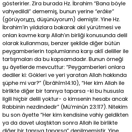
gösterirler. Zira burada Hz. İb­rahim “Bana böyle
vahyedildi” dememiş, bunun yerine
“erâke”
(görüyor
um
, dü­şünüyorum) demiştir. Yine Hz.
İbrahim’in yıldızlara bakarak akıl yürütmesi ve
onlan kavme karşı Allah’ın birliği konusunda delil
olarak kullanması, benzer şe­kilde diğer bütün
peygamberlerin toplumlarına karşı aklî deliller ile
tartışmaları da bu kapsamdadır. Bunun örneği
şu âyetlerde mevcuttur: “Peygamberleri on­lara
dediler ki: Gökleri ve yeri yaratan Allah hakkında
şüphe mi var?” (İbrâhîm14:10), “Her kim Allah ile
birlikte diğer bir tanrıya taparsa -ki bu hususla
ilgili hiçbir delili yoktur- o kimsenin hesabı ancak
Rabbinin nezdindedir” (Mü’minûn 23:117). Nitekim
bu son âyette “Her kim kendisine vahiy geldikten
ya da davet ulaştıktan sonra Allah ile birlikte
diğer bir tanrıya taparsa” denilmemiştir. Yine