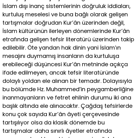
İslam dışı inanç sistemlerinin doğruluk iddiaları,
kurtuluş meselesi ve buna bağlı olarak gelişen
tartışmalar doğrudan Kur’ân üzerinden değil,
İslam kültürünün ilerleyen dönemlerinde Kur’ân
etra­fında gelişen tefsir literatürü üzerinden takip
edilebilir. Öte yandan hak dinin yani İslam’ın
mesajını duymamış insanların da kurtuluşa
erebileceği düşünce­si Kur’ân metninde açıkça
ifade edilmeyen, ancak tefsir literatüründe
dolaylı yoldan ele alınan bir temadır. Dolayısıyla
bu bölümde Hz. Muhammed’in pey­gamberliğine
inanmayanların ve fetret ehlinin durumu iki ana
başlık altında ele alınacaktır. Çağdaş tefsirlerde
konu çok sayıda Kur’ân âyeti çerçevesinde
tartışılıyor olsa da klasik dönemde bu
tartışmalar daha sınırlı âyetler etrafın­da