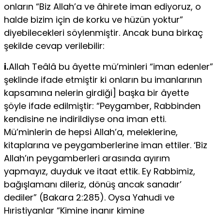
onların “Biz Allah’a ve âhirete iman ediyoruz, o
halde bizim için de korku ve hüzün yoktur”
diyebilecekleri söylenmiştir. Ancak buna birkaç
şekilde cevap verilebilir:
i.
Allah Teâlâ bu âyette mü’minleri “iman edenler”
şeklinde ifade etmiştir ki onların bu imanlarının
kapsamına nelerin girdiği] başka bir âyette
şöyle ifa­de edilmiştir: “Peygamber, Rabbinden
kendisine ne indirildiyse ona iman etti.
Mü’minlerin de hepsi Allah’a, meleklerine,
kitaplarına ve peygamberlerine iman ettiler. ‘Biz
Allah’ın peygamberleri arasında ayırım
yapmayız, duyduk ve ita­at ettik. Ey Rabbimiz,
bağışlamanı dileriz, dönüş ancak sanadır’
dediler” (Ba­kara 2:285). Oysa Yahudi ve
Hıristiyanlar “Kimine inanır kimine