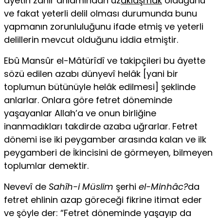
âyetin zâhir anlamından uz
aklaşmak
olduğunu
ve fakat yeterli delil olması durumunda bunu
yapmanın zorunluluğunu ifade etmiş ve yeterli
delillerin mevcut olduğunu iddia etmiştir.
Ebû Mansûr el-Mâtürîdî ve takipçileri bu âyette
sözü edilen azabı dünyevî helâk [yani bir
toplumun bütünüyle helâk edilmesi] şeklinde
anlarlar. Onlara göre fetret döneminde
yaşayanlar Allah’a ve onun birliğine
inanmadıkları tak­dirde azaba uğrarlar. Fetret
dönemi ise iki peygamber arasında kalan ve ilk
peygamberi de İkincisini de görmeyen, bilmeyen
toplumlar demektir.
Nevevî de
Sahîh-i Müslim
şerhi
el-Minhâc?
da
fetret ehlinin azap göreceği fikrine itimat eder
ve şöyle der: “Fetret döneminde yaşayıp da