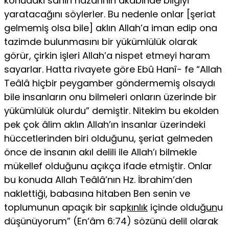
konudaki sahih nazarının aka­binde bilgiyi
yaratacağını söylerler. Bu nedenle onlar [şeriat
gelmemiş olsa bile] aklın Allah’a iman edip ona
tazimde bulunmasını bir yükümlülük olarak
görür, çirkin işleri Allah’a nispet etmeyi haram
sayarlar. Hatta rivayete göre Ebû Hanî- fe “Allah
Teâlâ hiçbir peygamber göndermemiş olsaydı
bile insanların onu bilme­leri onların üzerinde bir
yükümlülük olurdu” demiştir. Nitekim bu ekolden
pek çok âlim aklın Allah’ın insanlar üzerindeki
hüccetlerinden biri olduğunu, şeriat gelmeden
önce de insanın akıl delili ile Allah’ı bilmekle
mükellef olduğunu açıkça ifade etmiştir. Onlar
bu konuda Allah Teâlâ’nın Hz. İbrahim’den
naklettiği, babasına hitaben Ben senin ve
toplumunun apaçık bir sap
kınlık
içinde olduğ
un
u
düşünüyorum” (En‘âm 6:74) sözünü delil olarak