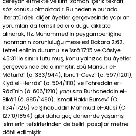
cereyan etmekte ve kimi zaman içerik tekrarı
söz konusu olmaktadır. Bu nedenle burada
literatürdeki diğer âyetler çerçevesinde yapılan
yorumlan da temsil edici olduğu dikkate
alınarak, Hz. Muhammed’in peygamberliğine
inan­manın zorunluluğu meselesi Bakara 2:62,
fetret ehlinin durumu ise îsrâ 17:15 ve Câsiye
45:31 ile sınırlı tutulmuş, konu yalnızca bu âyetler
çerçevesinde ele alınmıştır. Ebû Mansûr el-
Mâtürîdî (ö. 333/944), Îbnü’l-Cevzî (ö. 597/1201),
Kiyâ el-Herrâsî (o. 504/1110) ve Fahreddin er-
Râzî’nin (ö. 606/1210)
yanı sıra
Burhaneddin el-
Bikâ’î (ö. 885/1480), İsmail Hakkı Bursevî (Ö.
1134/1725) ve Şihâbüddin Mahmud el-Âlûsî (Ö.
127’0/1854) gibi daha geç dönemde yaşamış
isimlerin tefsirlerinden de belirli pasajlar metne
dâhil edilmiştir.