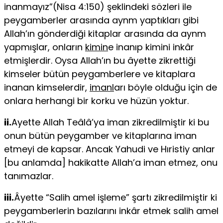
inanmayız”(Nisa 4:150) şeklindeki sözleri ile
peygamberler arasında aynm yaptıkları gibi
Allah’ın gönderdiği kitaplar arasında da aynm
yapmışlar, onların
kimin
e ina­nıp kimini inkâr
etmişlerdir. Oysa Allah’ın bu âyette zikrettiği
kimseler bütün peygamberlere ve kitaplara
inanan kimselerdir,
imanl
arı böyle olduğu için de
onlara herhangi bir korku ve hüzün yoktur.
ii.
Ayette Allah Teâlâ’ya iman zikredilmiştir ki bu
onun bütün peygamber ve kitaplarına iman
etmeyi de kapsar. Ancak Yahudi ve Hıristiy anlar
[bu anlamda] hakikatte Allah’a iman etmez, onu
tanımazlar.
iii.
Âyette “Salih amel işleme” şartı zikredilmiştir ki
peygamberlerin bazıla­rını inkâr etmek salih amel