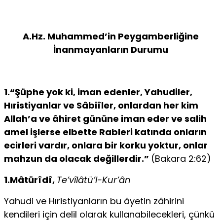
A.Hz. Muhammed’in Peygamberliğine
İnanmayanların Durumu
1.“Şüphe yok ki, iman edenler, Yahudiler,
Hıristiyanlar ve Sâbiîler, on­lardan her kim
Allah’a ve âhiret gününe iman eder ve salih
amel iş­lerse elbette Rableri katında onların
ecirleri vardır, onlara bir korku yoktur, onlar
mahzun da olacak değillerdir.”
(Bakara 2:62)
1.Mâtürîdî,
Te’vîlâtü’l-Kur’ân
Yahudi ve Hıristiyanların bu âyetin zâhirini
kendileri için delil olarak kullana­bilecekleri, çünkü