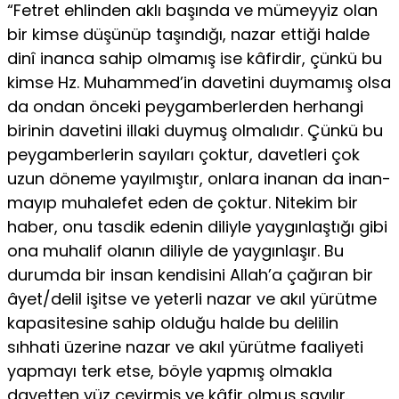
“Fetret ehlinden aklı başında ve mümeyyiz olan
bir kimse düşünüp taşındı­ğı, nazar ettiği halde
dinî inanca sahip olmamış ise kâfirdir, çünkü bu
kimse Hz. Muhammed’in davetini duymamış olsa
da ondan önceki peygamberlerden herhangi
birinin davetini illaki duymuş olmalıdır. Çünkü bu
peygamberlerin sayıları çoktur, davetleri çok
uzun döneme yayılmıştır, onlara inanan da inan-
mayıp muhalefet eden de çoktur. Nitekim bir
haber, onu tasdik edenin diliyle yaygınlaştığı gibi
ona muhalif olanın diliyle de yaygınlaşır. Bu
durumda bir insan kendisini Allah’a çağıran bir
âyet/delil işitse ve yeterli nazar ve akıl yürütme
kapasitesine sahip olduğu halde bu delilin
sıhhati üzerine nazar ve akıl yürütme faaliyeti
yapmayı terk etse, böyle yapmış olmakla
davetten yüz çevirmiş ve kâfir olmuş sayılır.