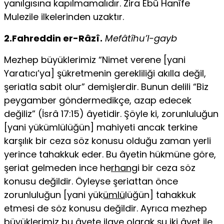
yanılgısına kapılmamalıdır. Zira Ebû Hanîfe
Mulezile ilkelerinden uzaktır.
2.Fahreddin er-Râzî.
Mefâtîhu’l-gayb
Mezhep büyüklerimiz “Nimet verene [yani
Yaratıcı’ya] şükretmenin gerekliliği akılla değil,
şeriatla sabit olur” demişlerdir. Bunun delili “Biz
peygamber gönder­medikçe, azap edecek
değiliz” (İsrâ 17:15) âyetidir. Şöyle ki, zorunluluğun
[yani yükümlülüğün] mahiyeti ancak terkine
karşılık bir ceza söz konusu olduğu za­man yerli
yerince tahakkuk eder. Bu âyetin hükmüne göre,
şeriat gelmeden ince he
rhang
i bir ceza söz
konusu değildir. Öyleyse şeriattan önce
zorunluluğun [yani yük
ümlü
lüğün] tahakkuk
etmesi de söz konusu değildir. Ayrıca mezhep
büyük­lerimiz bu âyete ilave olarak şu iki âyet ile