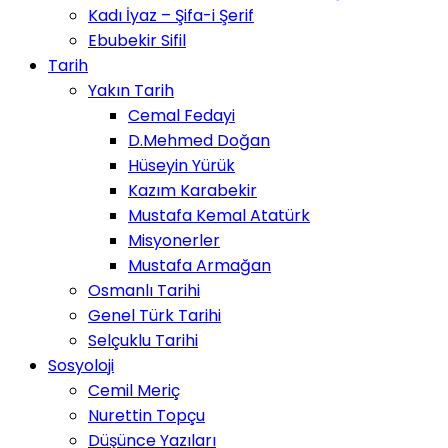
Kadı İyaz – Şifa-i Şerif
Ebubekir Sifil
Tarih
Yakın Tarih
Cemal Fedayi
D.Mehmed Doğan
Hüseyin Yürük
Kazım Karabekir
Mustafa Kemal Atatürk
Misyonerler
Mustafa Armağan
Osmanlı Tarihi
Genel Türk Tarihi
Selçuklu Tarihi
Sosyoloji
Cemil Meriç
Nurettin Topçu
Düşünce Yazıları