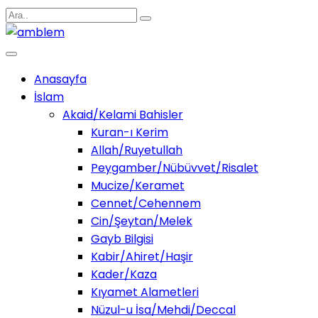
Anasayfa
İslam
Akaid/Kelami Bahisler
Kuran-ı Kerim
Allah/Ruyetullah
Peygamber/Nübüvvet/Risalet
Mucize/Keramet
Cennet/Cehennem
Cin/Şeytan/Melek
Gayb Bilgisi
Kabir/Ahiret/Haşir
Kader/Kaza
Kıyamet Alametleri
Nüzul-u İsa/Mehdi/Deccal