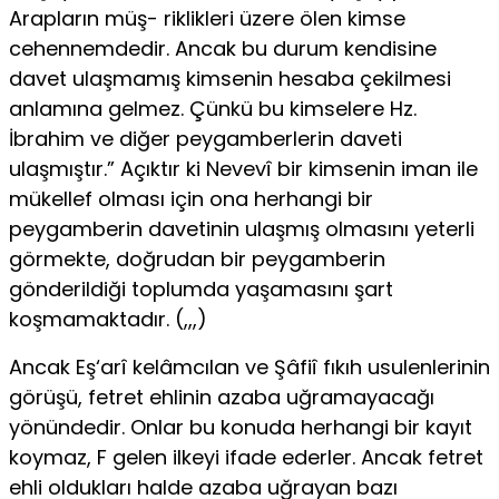
Arapların müş- riklikleri üzere ölen kimse
cehennemdedir. Ancak bu durum kendisine
davet ulaşmamış kimsenin hesaba çekilmesi
anlamına gelmez. Çünkü bu kimselere Hz.
İbrahim ve diğer peygamberlerin daveti
ulaşmıştır.” Açıktır ki Nevevî bir kimsenin iman ile
mükellef olması için ona herhangi bir
peygamberin davetinin ulaşmış olmasını yeterli
görmekte, doğrudan bir peygamberin
gönderildiği top­lumda yaşamasını şart
koşmamaktadır. (,,,)
Ancak Eş‘arî kelâmcılan ve Şâfiî fıkıh usulenlerinin
görüşü, fetret ehlinin azaba uğramayacağı
yönündedir. Onlar bu konuda herhangi bir kayıt
koymaz, F gelen ilkeyi ifade ederler. Ancak fetret
ehli oldukları halde azaba uğrayan bazı