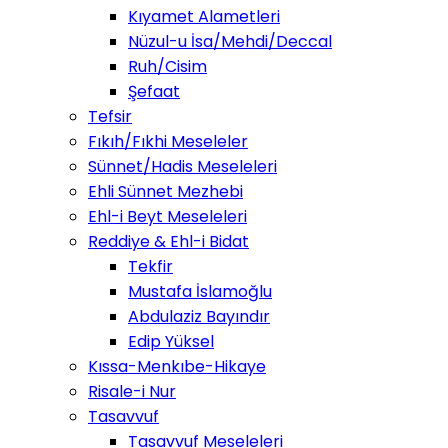
Kıyamet Alametleri
Nüzul-u İsa/Mehdi/Deccal
Ruh/Cisim
Şefaat
Tefsir
Fıkıh/Fıkhi Meseleler
Sünnet/Hadis Meseleleri
Ehli Sünnet Mezhebi
Ehl-i Beyt Meseleleri
Reddiye & Ehl-i Bidat
Tekfir
Mustafa İslamoğlu
Abdulaziz Bayındır
Edip Yüksel
Kıssa-Menkıbe-Hikaye
Risale-i Nur
Tasavvuf
Tasavvuf Meseleleri