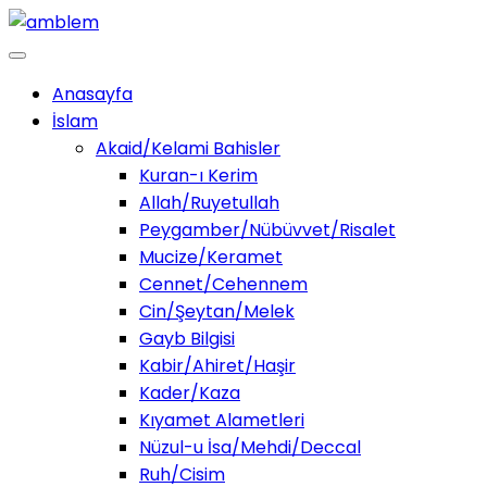
Anasayfa
İslam
Akaid/Kelami Bahisler
Kuran-ı Kerim
Allah/Ruyetullah
Peygamber/Nübüvvet/Risalet
Mucize/Keramet
Cennet/Cehennem
Cin/Şeytan/Melek
Gayb Bilgisi
Kabir/Ahiret/Haşir
Kader/Kaza
Kıyamet Alametleri
Nüzul-u İsa/Mehdi/Deccal
Ruh/Cisim