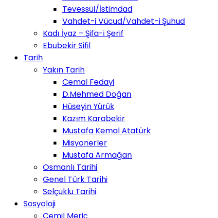
Tevessül/İstimdad
Vahdet-i Vücud/Vahdet-i Şuhud
Kadı İyaz – Şifa-i Şerif
Ebubekir Sifil
Tarih
Yakın Tarih
Cemal Fedayi
D.Mehmed Doğan
Hüseyin Yürük
Kazım Karabekir
Mustafa Kemal Atatürk
Misyonerler
Mustafa Armağan
Osmanlı Tarihi
Genel Türk Tarihi
Selçuklu Tarihi
Sosyoloji
Cemil Meriç