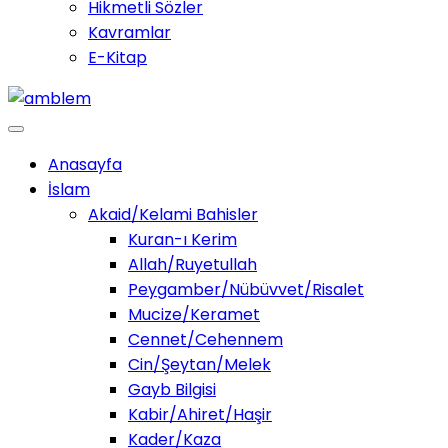
Hikmetli Sözler
Kavramlar
E-Kitap
Anasayfa
İslam
Akaid/Kelami Bahisler
Kuran-ı Kerim
Allah/Ruyetullah
Peygamber/Nübüvvet/Risalet
Mucize/Keramet
Cennet/Cehennem
Cin/Şeytan/Melek
Gayb Bilgisi
Kabir/Ahiret/Haşir
Kader/Kaza