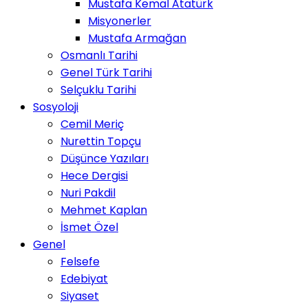
Mustafa Kemal Atatürk
Misyonerler
Mustafa Armağan
Osmanlı Tarihi
Genel Türk Tarihi
Selçuklu Tarihi
Sosyoloji
Cemil Meriç
Nurettin Topçu
Düşünce Yazıları
Hece Dergisi
Nuri Pakdil
Mehmet Kaplan
İsmet Özel
Genel
Felsefe
Edebiyat
Siyaset