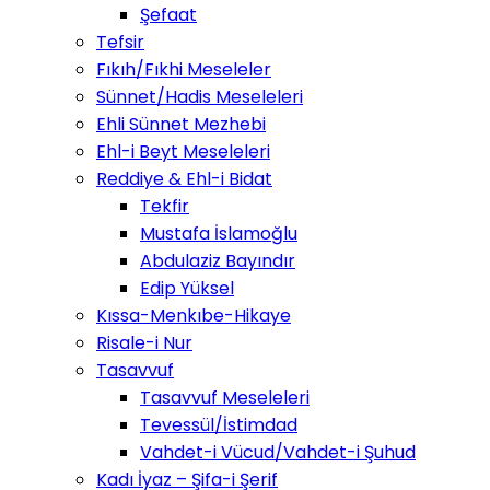
Şefaat
Tefsir
Fıkıh/Fıkhi Meseleler
Sünnet/Hadis Meseleleri
Ehli Sünnet Mezhebi
Ehl-i Beyt Meseleleri
Reddiye & Ehl-i Bidat
Tekfir
Mustafa İslamoğlu
Abdulaziz Bayındır
Edip Yüksel
Kıssa-Menkıbe-Hikaye
Risale-i Nur
Tasavvuf
Tasavvuf Meseleleri
Tevessül/İstimdad
Vahdet-i Vücud/Vahdet-i Şuhud
Kadı İyaz – Şifa-i Şerif