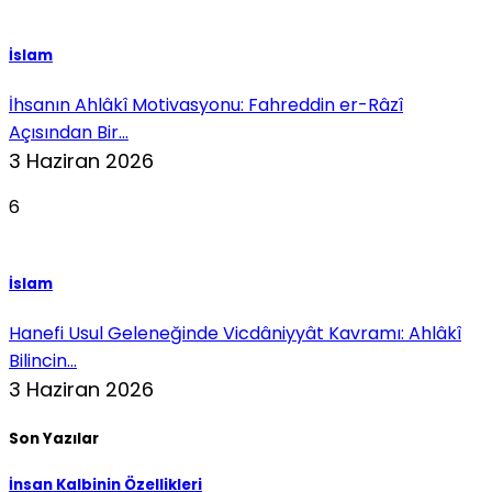
İslam
İhsanın Ahlâkî Motivasyonu: Fahreddin er-Râzî
Açısından Bir...
3 Haziran 2026
6
İslam
Hanefi Usul Geleneğinde Vicdâniyyât Kavramı: Ahlâkî
Bilincin...
3 Haziran 2026
Son Yazılar
İnsan Kalbinin Özellikleri