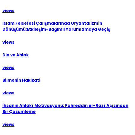
views
İslam Felsefesi Çalışmalarında Oryantalizmin
Dönüşümü:Etkileşim-Bağımlı Yorumlamaya Geçiş
views
Din ve Ahlak
views
Bilmenin Hakikati
views
İhsanın Ahlâkî Motivasyonu: Fahreddin er-Râzî Açısından
Bir Çözümleme
views