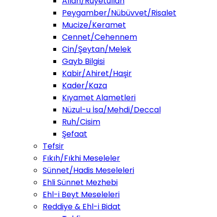
Allah/Ruyetullah
Peygamber/Nübüvvet/Risalet
Mucize/Keramet
Cennet/Cehennem
Cin/Şeytan/Melek
Gayb Bilgisi
Kabir/Ahiret/Haşir
Kader/Kaza
Kıyamet Alametleri
Nüzul-u İsa/Mehdi/Deccal
Ruh/Cisim
Şefaat
Tefsir
Fıkıh/Fıkhi Meseleler
Sünnet/Hadis Meseleleri
Ehli Sünnet Mezhebi
Ehl-i Beyt Meseleleri
Reddiye & Ehl-i Bidat