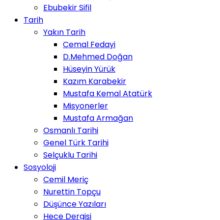
Ebubekir Sifil
Tarih
Yakın Tarih
Cemal Fedayi
D.Mehmed Doğan
Hüseyin Yürük
Kazım Karabekir
Mustafa Kemal Atatürk
Misyonerler
Mustafa Armağan
Osmanlı Tarihi
Genel Türk Tarihi
Selçuklu Tarihi
Sosyoloji
Cemil Meriç
Nurettin Topçu
Düşünce Yazıları
Hece Dergisi