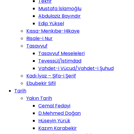
Tekfir
Mustafa İslamoğlu
Abdulaziz Bayındır
Edip Yüksel
Kıssa-Menkıbe-Hikaye
Risale-i Nur
Tasavvuf
Tasavvuf Meseleleri
Tevessül/İstimdad
Vahdet-i Vücud/Vahdet-i Şuhud
Kadı İyaz – Şifa-i Şerif
Ebubekir Sifil
Tarih
Yakın Tarih
Cemal Fedayi
D.Mehmed Doğan
Hüseyin Yürük
Kazım Karabekir