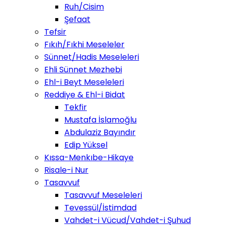
Ruh/Cisim
Şefaat
Tefsir
Fıkıh/Fıkhi Meseleler
Sünnet/Hadis Meseleleri
Ehli Sünnet Mezhebi
Ehl-i Beyt Meseleleri
Reddiye & Ehl-i Bidat
Tekfir
Mustafa İslamoğlu
Abdulaziz Bayındır
Edip Yüksel
Kıssa-Menkıbe-Hikaye
Risale-i Nur
Tasavvuf
Tasavvuf Meseleleri
Tevessül/İstimdad
Vahdet-i Vücud/Vahdet-i Şuhud