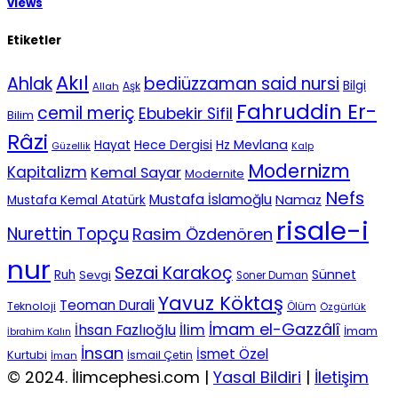
views
Etiketler
Akıl
Ahlak
bediüzzaman said nursi
Bilgi
Aşk
Allah
Fahruddin Er-
cemil meriç
Ebubekir Sifil
Bilim
Râzi
Hece Dergisi
Hz Mevlana
Hayat
Güzellik
Kalp
Modernizm
Kapitalizm
Kemal Sayar
Modernite
Nefs
Mustafa İslamoğlu
Namaz
Mustafa Kemal Atatürk
risale-i
Nurettin Topçu
Rasim Özdenören
nur
Sezai Karakoç
Sünnet
Ruh
Sevgi
Soner Duman
Yavuz Köktaş
Teoman Durali
Teknoloji
Ölüm
Özgürlük
İmam el-Gazzâlî
İhsan Fazlıoğlu
İlim
İmam
İbrahim Kalın
İnsan
İsmet Özel
Kurtubi
İsmail Çetin
İman
© 2024. İlimcephesi.com |
Yasal Bildiri
|
İletişim