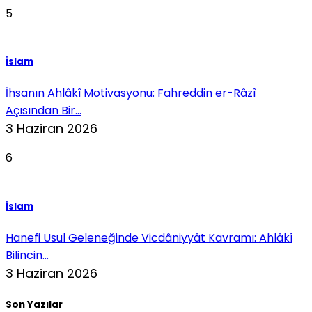
5
İslam
İhsanın Ahlâkî Motivasyonu: Fahreddin er-Râzî
Açısından Bir...
3 Haziran 2026
6
İslam
Hanefi Usul Geleneğinde Vicdâniyyât Kavramı: Ahlâkî
Bilincin...
3 Haziran 2026
Son Yazılar