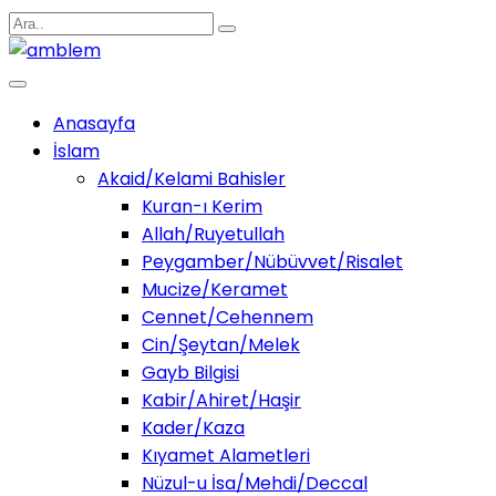
Anasayfa
İslam
Akaid/Kelami Bahisler
Kuran-ı Kerim
Allah/Ruyetullah
Peygamber/Nübüvvet/Risalet
Mucize/Keramet
Cennet/Cehennem
Cin/Şeytan/Melek
Gayb Bilgisi
Kabir/Ahiret/Haşir
Kader/Kaza
Kıyamet Alametleri
Nüzul-u İsa/Mehdi/Deccal