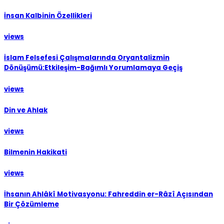
İnsan Kalbinin Özellikleri
views
İslam Felsefesi Çalışmalarında Oryantalizmin
Dönüşümü:Etkileşim-Bağımlı Yorumlamaya Geçiş
views
Din ve Ahlak
views
Bilmenin Hakikati
views
İhsanın Ahlâkî Motivasyonu: Fahreddin er-Râzî Açısından
Bir Çözümleme