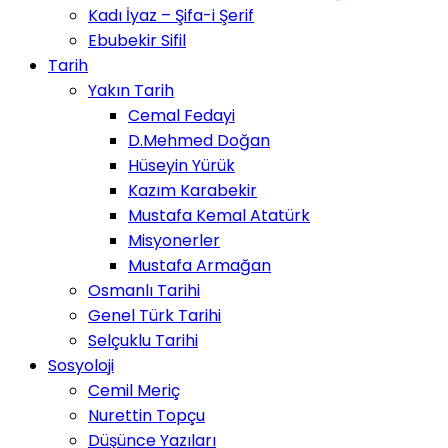
Kadı İyaz – Şifa-i Şerif
Ebubekir Sifil
Tarih
Yakın Tarih
Cemal Fedayi
D.Mehmed Doğan
Hüseyin Yürük
Kazım Karabekir
Mustafa Kemal Atatürk
Misyonerler
Mustafa Armağan
Osmanlı Tarihi
Genel Türk Tarihi
Selçuklu Tarihi
Sosyoloji
Cemil Meriç
Nurettin Topçu
Düşünce Yazıları