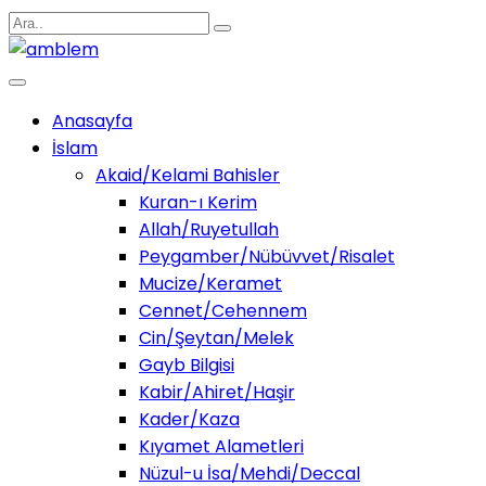
Anasayfa
İslam
Akaid/Kelami Bahisler
Kuran-ı Kerim
Allah/Ruyetullah
Peygamber/Nübüvvet/Risalet
Mucize/Keramet
Cennet/Cehennem
Cin/Şeytan/Melek
Gayb Bilgisi
Kabir/Ahiret/Haşir
Kader/Kaza
Kıyamet Alametleri
Nüzul-u İsa/Mehdi/Deccal