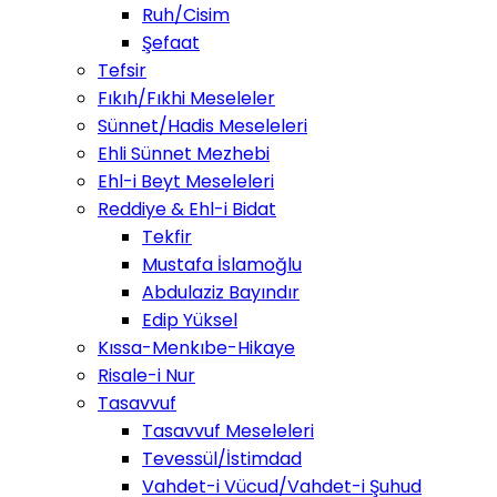
Ruh/Cisim
Şefaat
Tefsir
Fıkıh/Fıkhi Meseleler
Sünnet/Hadis Meseleleri
Ehli Sünnet Mezhebi
Ehl-i Beyt Meseleleri
Reddiye & Ehl-i Bidat
Tekfir
Mustafa İslamoğlu
Abdulaziz Bayındır
Edip Yüksel
Kıssa-Menkıbe-Hikaye
Risale-i Nur
Tasavvuf
Tasavvuf Meseleleri
Tevessül/İstimdad
Vahdet-i Vücud/Vahdet-i Şuhud