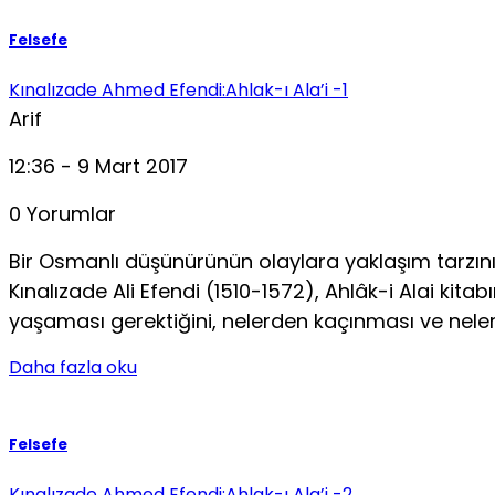
Felsefe
Kınalızade Ahmed Efendi:Ahlak-ı Ala’i -1
Arif
12:36 - 9 Mart 2017
0 Yorumlar
Bir Osmanlı düşünürünün olaylara yaklaşım tarzını
Kınalızade Ali Efendi (1510-1572), Ahlâk-i Alai kita
yaşa­ması gerektiğini, nelerden kaçınması ve neleri
Daha fazla oku
Felsefe
Kınalızade Ahmed Efendi:Ahlak-ı Ala’i -2