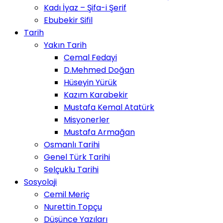
Kadı İyaz – Şifa-i Şerif
Ebubekir Sifil
Tarih
Yakın Tarih
Cemal Fedayi
D.Mehmed Doğan
Hüseyin Yürük
Kazım Karabekir
Mustafa Kemal Atatürk
Misyonerler
Mustafa Armağan
Osmanlı Tarihi
Genel Türk Tarihi
Selçuklu Tarihi
Sosyoloji
Cemil Meriç
Nurettin Topçu
Düşünce Yazıları