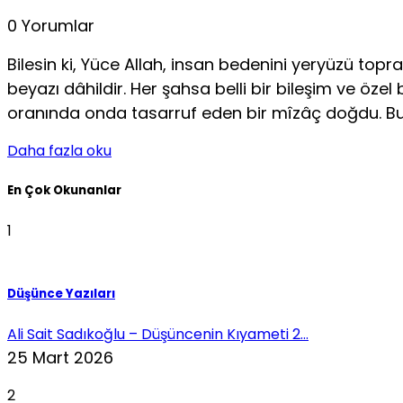
0 Yorumlar
Bilesin ki, Yüce Allah, insan bedenini yeryüzü topra
beyazı dâhildir. Her şahsa belli bir bileşim ve öze
oranında onda tasarruf eden bir mîzâç doğdu. B
Daha fazla oku
En Çok Okunanlar
1
Düşünce Yazıları
Ali Sait Sadıkoğlu – Düşüncenin Kıyameti 2...
25 Mart 2026
2