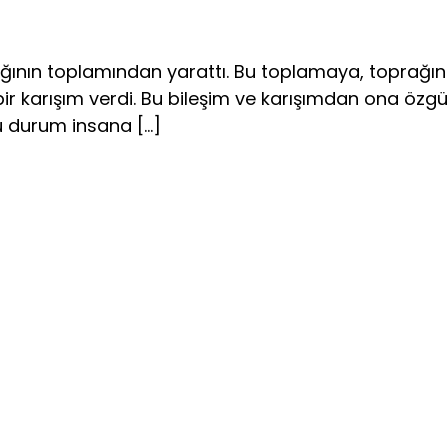
ğının topla­mından yarattı. Bu toplamaya, toprağın iyi
l bir karışım verdi. Bu bileşim ve karışımdan ona öz
u durum insana […]