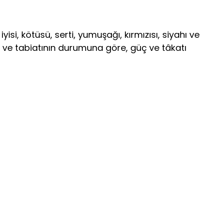
si, kötüsü, serti, yumuşa­ğı, kırmızısı, siyahı ve
gü ve tabiatı­nın durumuna göre, güç ve tâkatı