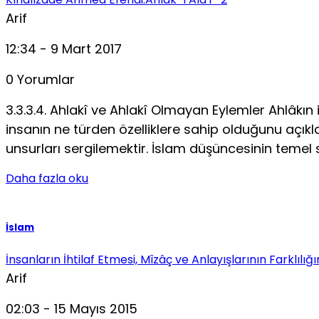
Arif
12:34 - 9 Mart 2017
0 Yorumlar
3.3.3.4. Ahlakî ve Ahlakî Olmayan Eylemler Ahlâkın 
insanın ne türden özelliklere sahip olduğunu açıkla
unsurları sergilemektir. İslam düşüncesinin temel 
Daha fazla oku
İslam
İnsanların İhtilaf Etmesi, Mîzâç ve Anlayışlarının Farklılığı
Arif
02:03 - 15 Mayıs 2015