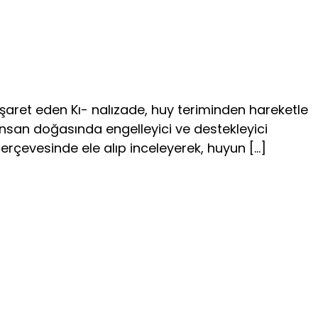
 işaret eden Kı- nalızade, huy teriminden hareketle
 insan doğasında engel­leyici ve destekleyici
erçevesinde ele alıp inceleyerek, hu­yun […]