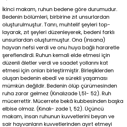
İkinci makam, ruhun bedene göre durumudur.
Bedenin bölümleri, birbirine zıt unsurlardan
oluşturulmuştur. Tanrı, muhtelif şeyleri top­
layarak, zıt şeyleri düzenleyerek, bedeni farklı
unsurlardan oluşturmuştur. Ona (insana)
hayvan nefsi verdi ve onu huya bağlı hararetle
şereflendirdi. Ruhun ke­mali elde etmesi için
düzenli âletler verdi ve saadet yollarını kat
etmesi için on­ları birleştirmiştir. Birleşiklerden
oluşan bedenin ebedî ve sürekli yaşaması
müm­kün değildir. Bedenin ölüp çürümesinden
ruha zarar gelmez (Kınalızade 1,51- 52). Ruh
mücerrettir. Mücerrete bekâ kubbesinden başka
elbise olmaz. (Kınalı- zade 1, 52). Üçüncü
makam, insan ruhunun kuvvetlerini beyan ve
sair hayvanla­rın kuvvetlerinden ayırt etmeyi