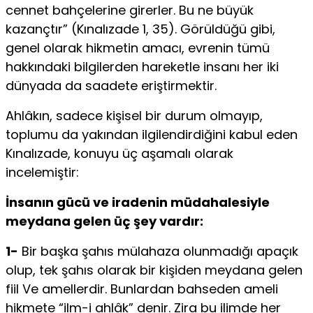
cen­net bahçelerine girerler. Bu ne büyük
kazançtır” (Kınalızade 1, 35). Görüldüğü gi­bi,
genel olarak hikmetin amacı, evrenin tümü
hakkındaki bilgilerden hareketle in­sanı her iki
dünyada da saadete eriştirmektir.
Ahlâkın, sadece kişisel bir durum olmayıp,
toplumu da yakından ilgilendirdi­ğini kabul eden
Kınalızade, konuyu üç aşamalı olarak
incelemiştir:
İnsanın gücü ve iradenin müdahalesiyle
meydana gelen üç şey vardır:
1-
Bir başka şahıs müla­haza olunmadığı apaçık
olup, tek şahıs olarak bir kişiden meydana gelen
fiil Ve amellerdir. Bunlardan bahseden ameli
hikmete “ilm-i ahlâk” denir. Zira bu ilimde her