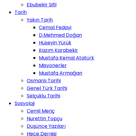
Ebubekir Sifil
Tarih
Yakın Tarih
Cemal Fedayi
D.Mehmed Doğan
Hüseyin Yürük
Kazım Karabekir
Mustafa Kemal Atatürk
Misyonerler
Mustafa Armağan
Osmanlı Tarihi
Genel Türk Tarihi
Selçuklu Tarihi
Sosyoloji
Cemil Meriç
Nurettin Topçu
Düşünce Yazıları
Hece Dergisi