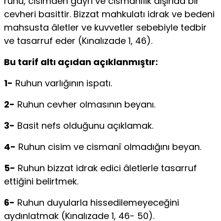
ruhu, cisimden gayri ve cismanîlik dışında bir
cevheri basittir. Bizzat mahkulatı idrak ve bedeni
mahsusta âletler ve kuvvetler sebebiyle tedbir
ve tasarruf eder (Kınalızade 1, 46).
Bu tarif altı açıdan açıklanmıştır:
1-
Ruhun varlığının is­patı.
2-
Ruhun cevher olmasının beyanı.
3-
Basit nefs olduğunu açıklamak.
4-
Ruhun cisim ve cismanî olmadığını beyan.
5-
Ruhun bizzat idrak edici âletlerle tasarruf
ettiğini belirtmek.
6-
Ruhun duyularla hissedilemeyeceğini
aydınlatmak (Kınalızade 1, 46- 50).