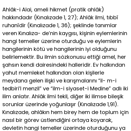
Ahlâk-i Alai, ameli hikmet (pratik ahlâk)
hakkındadır (Kınalızade 1, 27); Ahlâk ilmi, tıbbî
ruhanîdir (Kınalızade 1, 36); şeklinde tanımlar
veren Kınalıza- de’nin kaygısı, kişinin eylemlerinin
hangi temeller üzerine oturduğu ve eylemle­rin
hangilerinin kötü ve hangilerinin iyi olduğunu
belirlemektir. Bu ilmin sözkonusu ettiği amel, her
şahsın kendi dairesindeki halleridir. Ev halkından
ya­hut memleket halkından olan kişilerle
meydana gelen ilişki ve karışmalarını “il- m-i
tedbiri’l menzil” ve “ilm-i siyaset-i Medine” adlı iki
ilim anlatır. Ahlâk ilmi tekil, diğer iki ilimse bileşik
sorunlar üzerinde yoğunlaşır (Kınalızade 1,91).
Kınalızade, ahlâkın hem birey hem de toplum için
nasıl bir görev üstlendiğini orta­ya koyarak,
devletin hangi temeller üzerinde oturduğunu ya