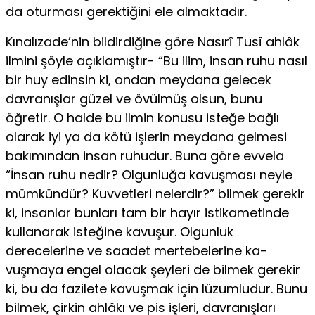
da oturması gerekti­ğini ele almaktadır.
Kınalızade’nin bildirdiğine göre Nasırî Tusî ahlâk
ilmini şöyle açıklamıştır- “Bu ilim, insan ruhu nasıl
bir huy edinsin ki, ondan meydana gelecek
davranış­lar güzel ve övülmüş olsun, bunu
öğretir. O halde bu ilmin konusu isteğe bağlı
olarak iyi ya da kötü işlerin meydana gelmesi
bakımından insan ruhudur. Buna göre evvela
“İnsan ruhu nedir? Olgunluğa kavuşması neyle
mümkündür? Kuv­vetleri nelerdir?” bilmek gerekir
ki, insanlar bunları tam bir hayır istikametinde
kullanarak isteğine kavuşur. Olgunluk
derecelerine ve saadet mertebelerine ka­
vuşmaya engel olacak şeyleri de bilmek gerekir
ki, bu da fazilete kavuşmak için lüzumludur. Bunu
bilmek, çirkin ahlâkı ve pis işleri, davranışları