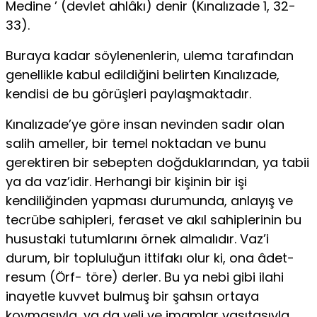
Medine ’ (devlet ahlâkı) de­nir (Kınalızade 1, 32-
33).
Buraya kadar söylenenlerin, ulema tarafından
genellik­le kabul edildiğini belirten Kınalızade,
kendisi de bu görüşleri paylaşmaktadır.
Kınalızade’ye göre insan nevinden sadır olan
salih ameller, bir temel nokta­dan ve bunu
gerektiren bir sebepten doğduklarından, ya tabii
ya da vaz’idir. Her­hangi bir kişinin bir işi
kendiliğinden yapması durumunda, anlayış ve
tecrübe sa­hipleri, feraset ve akıl sahiplerinin bu
husustaki tutumlarını örnek almalıdır. Vaz’i
durum, bir topluluğun ittifakı olur ki, ona âdet-
resum (Örf- töre) derler. Bu ya ne­bi gibi ilahi
inayetle kuvvet bulmuş bir şahsın ortaya
koymasıyla, ya da veli ve imamlar vasıtasıyla