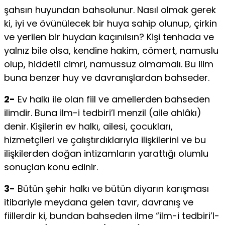
şahsın huyundan bahsolunur. Nasıl olmak gerek
ki, iyi ve övünülecek bir hu­ya sahip olunup, çirkin
ve yerilen bir huydan kaçınılsın? Kişi tenhada ve
yalnız bile olsa, kendine hakim, cömert, namuslu
olup, hiddetli cimri, namussuz olma­malı. Bu ilim
buna benzer huy ve davranışlardan bahseder.
2-
Ev halkı ile olan fi­il ve amellerden bahseden
ilimdir. Buna ilm-i tedbiri’l menzil (aile ahlâkı)
denir. Kişilerin ev halkı, ailesi, çocukları,
hizmetçileri ve çalıştırdıklarıyla ilişkilerini ve bu
ilişkilerden doğan intizamların yarattığı olumlu
sonuçlan konu edinir.
3-
Bü­tün şehir halkı ve bütün diyarın karışması
itibariyle meydana gelen tavır, davranış ve
fiillerdir ki, bundan bahseden ilme “ilm-i tedbiri’l-