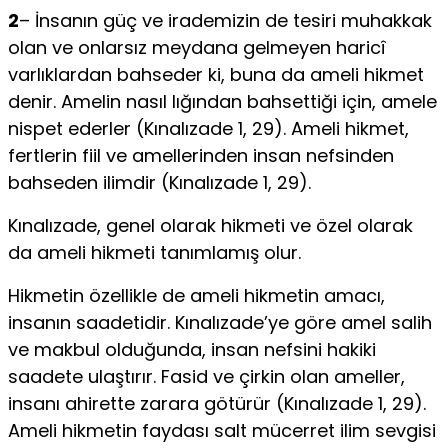
2
– İnsanın güç ve irademizin de tesiri muhakkak
olan ve onlarsız meydana gelmeyen haricî
varlıklardan bahseder ki, buna da ameli hikmet
denir. Amelin nasıl lığından bahsettiği için, amele
nispet ederler (Kınalızade 1, 29). Ameli hikmet,
fertlerin fi­il ve amellerinden insan nefsinden
bahseden ilimdir (Kınalızade 1, 29).
Kınalızade, genel olarak hikmeti ve özel olarak
da ameli hikmeti tanımlamış olur.
Hikmetin özellikle de ameli hikmetin amacı,
insanın saadetidir. Kınalızade’ye göre amel salih
ve makbul olduğunda, insan nefsini hakiki
saadete ulaştırır. Fasid ve çirkin olan ameller,
insanı ahirette zarara götürür (Kınalızade 1, 29).
Ameli hik­metin faydası salt mücerret ilim sevgisi