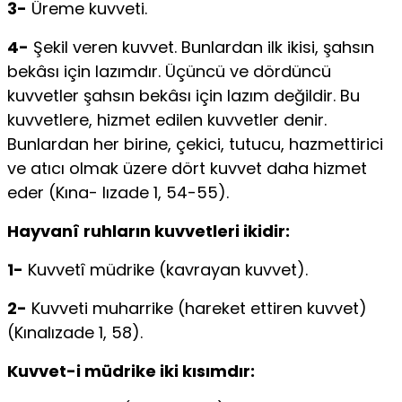
3-
Üreme kuvveti.
4-
Şekil veren kuvvet. Bunlardan ilk ikisi, şahsın
bekâsı için lazımdır. Üçüncü ve dördüncü
kuvvetler şahsın bekâsı için lazım de­ğildir. Bu
kuvvetlere, hizmet edilen kuvvetler denir.
Bunlardan her birine, çeki­ci, tutucu, hazmettirici
ve atıcı olmak üzere dört kuvvet daha hizmet
eder (Kına- lızade 1, 54-55).
Hayvanî ruhların kuvvetleri ikidir:
1-
Kuvvetî müdrike (kavra­yan kuvvet).
2-
Kuvveti muharrike (hareket ettiren kuvvet)
(Kınalızade 1, 58).
Kuvvet-i müdrike iki kısımdır: