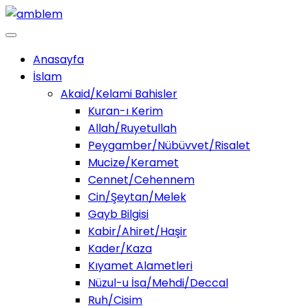
Anasayfa
İslam
Akaid/Kelami Bahisler
Kuran-ı Kerim
Allah/Ruyetullah
Peygamber/Nübüvvet/Risalet
Mucize/Keramet
Cennet/Cehennem
Cin/Şeytan/Melek
Gayb Bilgisi
Kabir/Ahiret/Haşir
Kader/Kaza
Kıyamet Alametleri
Nüzul-u İsa/Mehdi/Deccal
Ruh/Cisim