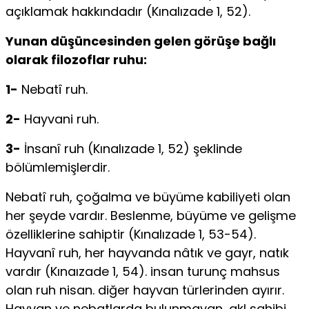
açıklamak hakkındadır (Kınalızade 1, 52).
Yunan düşüncesinden gelen görüşe bağlı
olarak filozoflar ruhu:
1-
Nebatî ruh.
2-
Hay­vani ruh.
3-
İnsanî ruh (Kınalızade 1, 52) şeklinde
bölümlemişlerdir.
Nebatî ruh, çoğalma ve büyüme kabiliyeti olan
her şeyde vardır. Beslenme, büyüme ve ge­lişme
özelliklerine sahiptir (Kınalızade 1, 53-54).
Hayvanî ruh, her hayvanda nâtık ve gayr, natık
vardır (Kınaızade 1, 54). insan turunç mahsus
olan ruh ni­san. diğer hayvan türlerinden ayırır.
Hayvan ve nebatlarda bulunmayan, akl sa­hibi