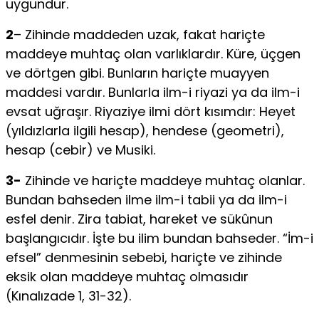
uygundur.
2
– Zihinde maddeden uzak, fakat hariçte
maddeye muhtaç olan varlık­lardır. Küre, üçgen
ve dörtgen gibi. Bunların hariçte muayyen
maddesi vardır. Bunlarla ilm-i riyazi ya da ilm-i
evsat uğraşır. Riyaziye ilmi dört kısımdır: Heyet
(yıldızlarla ilgili hesap), hendese (geometri),
hesap (cebir) ve Musiki.
3-
Zihinde ve hariçte maddeye muhtaç olanlar.
Bundan bahseden ilme ilm-i tabii ya da ilm-i
esfel denir. Zira tabiat, hareket ve sükûnun
başlangıcıdır. İşte bu ilim bundan bah­seder. “İm-i
efsel” denmesinin sebebi, hariçte ve zihinde
eksik olan maddeye muhtaç olmasıdır
(Kınalızade 1, 31-32).