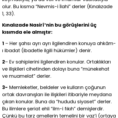
olur. Bu kısma “Nevmis-i İlahi” derler (Kınalızade
1, 33).
Kınalızade Nasirî’nin bu görüşlerini üç
kısımda ele almıştır:
1
– Her şahsı ayrı ay­rı ilgilendiren konuya ahkâm-
ı ibadat (ibadetle ilgili hükümler) denir.
2
– Ev sa­hiplerini ilgilendiren konular. Ortaklıkları
ve ilişkileri cihetinden dolayı buna “münekehat
ve muamelat” derler.
3-
Memleketler, beldeler ve kulların çoğunun
ortak davranışları ile ilişkileri itibariyle meydana
çıkan konular. Buna da “hudu­du siyaset” derler.
Bu ilimlere şeriat ehli “ilm-i fıkıh” demişlerdir.
Çünkü bu tarz amellerin temelini bir vaz’i (ortaya