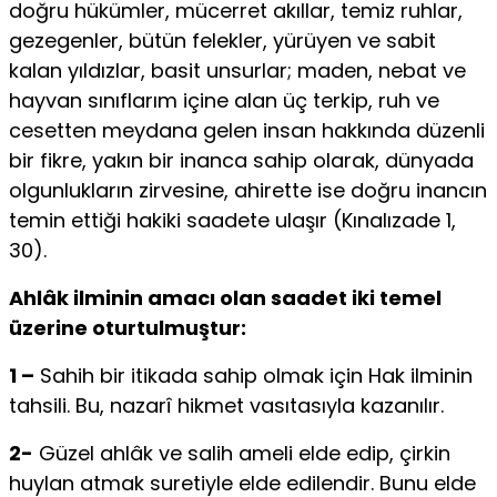
doğru hükümler, mücerret akıllar, temiz ruhlar,
gezegenler, bü­tün felekler, yürüyen ve sabit
kalan yıldızlar, basit unsurlar; maden, nebat ve
hay­van sınıflarım içine alan üç terkip, ruh ve
cesetten meydana gelen insan hakkında düzenli
bir fikre, yakın bir inanca sahip olarak, dünyada
olgunlukların zirvesine, ahirette ise doğru inancın
temin ettiği hakiki saadete ulaşır (Kınalızade 1,
30).
Ahlâk ilminin amacı olan saadet iki temel
üzerine oturtulmuştur:
1 –
Sahih bir itika­da sahip olmak için Hak ilminin
tahsili. Bu, nazarî hikmet vasıtasıyla kazanılır.
2-
Güzel ahlâk ve salih ameli elde edip, çirkin
huylan atmak suretiyle elde edilendir. Bunu elde