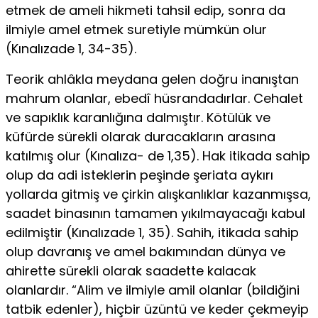
etmek de ameli hikmeti tahsil edip, sonra da
ilmiyle amel etmek suretiy­le mümkün olur
(Kınalızade 1, 34-35).
Teorik ahlâkla meydana gelen doğru inanış­tan
mahrum olanlar, ebedî hüsrandadırlar. Cehalet
ve sapıklık karanlığına dalmış­tır. Kötülük ve
küfürde sürekli olarak duracakların arasına
katılmış olur (Kınalıza- de 1,35). Hak itikada sahip
olup da adi isteklerin peşinde şeriata aykırı
yollarda git­miş ve çirkin alışkanlıklar kazanmışsa,
saadet binasının tamamen yıkılmayacağı kabul
edilmiştir (Kınalızade 1, 35). Sahih, itikada sahip
olup davranış ve amel ba­kımından dünya ve
ahirette sürekli olarak saadette kalacak
olanlardır. “Alim ve il­miyle amil olanlar (bildiğini
tatbik edenler), hiçbir üzüntü ve keder çekmeyip