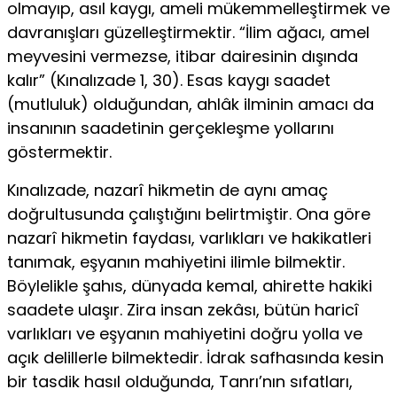
olmayıp, asıl kaygı, ameli mükemmelleş­tirmek ve
davranışları güzelleştirmektir. “İlim ağacı, amel
meyvesini vermezse, iti­bar dairesinin dışında
kalır” (Kınalızade 1, 30). Esas kaygı saadet
(mutluluk) oldu­ğundan, ahlâk ilminin amacı da
insanının saadetinin gerçekleşme yollarını
göster­mektir.
Kınalızade, nazarî hikmetin de aynı amaç
doğrultusunda çalıştığını belirt­miştir. Ona göre
nazarî hikmetin faydası, varlıkları ve hakikatleri
tanımak, eşyanın mahiyetini ilimle bilmektir.
Böylelikle şahıs, dünyada kemal, ahirette hakiki
saade­te ulaşır. Zira insan zekâsı, bütün haricî
varlıkları ve eşyanın mahiyetini doğru yol­la ve
açık delillerle bilmektedir. İdrak safhasında kesin
bir tasdik hasıl olduğunda, Tanrı’nın sıfatları,