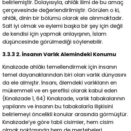
belirlemiştir. Dolayısıyla, ahlâk ilimi de bu amaç
çerçevesinde değerlendirilmiştir. Görülen o ki,
ahlâk, dinin bir bölümü olarak ele alınmakta­dır.
Salt iyi olmak ve eylemi başka bir şey için değil
de kendisi için yapmak an­layışının, İslam
düşüncesinde görülmediği söylenebilir.
3.3.3 2. İnsanın Varlık Alemindeki Konumu
Kınalızade ahlâkı temellendirmek için insanın
temel dayanaklarından biri olan varlık dünyasını
da ele almıştır. İnsanı, âlemdeki varlıkların en
mükemmeli ve en şereflisi olarak kabul eden
(Kınalızade 1, 64) Kınalızade, varlık tabakala­rının
yapılarını ve insanın bu tabakalarla ilişkisini
belirlemeyi öncelikli konular arasında görmüştür.
Kınalızade’ye göre tabii cisimler, hem cisim
olmak nokta­sında hem de mertebeleri