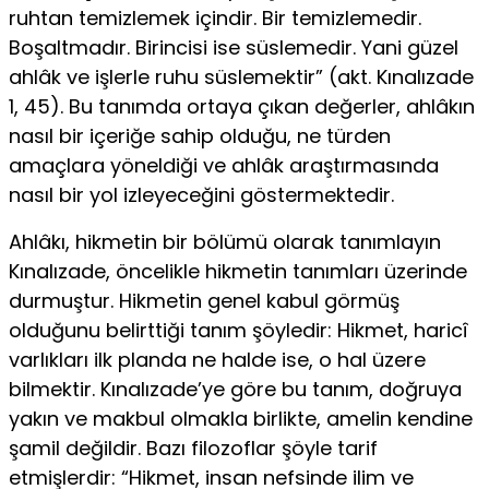
ruhtan temizle­mek içindir. Bir temizlemedir.
Boşaltmadır. Birincisi ise süslemedir. Yani güzel
ahlâk ve işlerle ruhu süslemektir” (akt. Kınalızade
1, 45). Bu tanımda ortaya çı­kan değerler, ahlâkın
nasıl bir içeriğe sahip olduğu, ne türden
amaçlara yöneldi­ği ve ahlâk araştırmasında
nasıl bir yol izleyeceğini göstermektedir.
Ahlâkı, hikmetin bir bölümü olarak tanımlayın
Kınalızade, öncelikle hikme­tin tanımları üzerinde
durmuştur. Hikmetin genel kabul görmüş
olduğunu belirt­tiği tanım şöyledir: Hikmet, haricî
varlıkları ilk planda ne halde ise, o hal üzere
bilmektir. Kınalızade’ye göre bu tanım, doğruya
yakın ve makbul olmakla birlik­te, amelin kendine
şamil değildir. Bazı filozoflar şöyle tarif
etmişlerdir: “Hikmet, insan nefsinde ilim ve