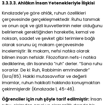
3.3.3.3. Ahlâkın İnsan Yetenekleriyle İlişkisi
Kınalızade’ye göre ahlâk, ruhun özellikleri
çerçevesinde gerçekleşmektedir. Ruhu tanımak
ve onun açık ve gizli kuvvetlerinin neler olduğunu
belirlemek ge­rektiğinden hareketle, kemal ve
noksan, saadet ve şevket gibi terimlere bağlı
ola­rak sorunu üç makam çerçevesinde
incelemiştir: İlk makam, nefsi natıka olarak
bilinen insan nefsidir. Filozofların nefs-i natıka
dediklerine, din lisanında “ruh” derler. “Sana ruhu
sorarlar. De ki: Ruh, Rabbimin emrindendir”
(İsra/85). Haki­ki mutasavvıflar ve değerli
imamlar, ruhun hakikati hakkında konuşmaktan
çe­kinmişlerdir (Kınalızade 1, 45-46).
Öğrenciler için ruh şöyle tarif edilmiştir:
İn­san