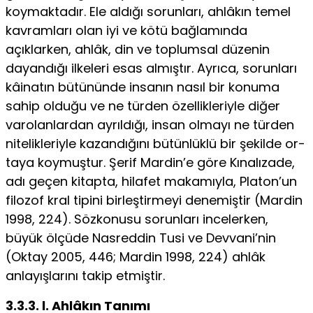
koymaktadır. Ele aldığı sorunları, ahlâkın temel
kav­ramları olan iyi ve kötü bağlamında
açıklarken, ahlâk, din ve toplumsal düzenin
dayandığı ilkeleri esas almıştır. Ayrıca, sorunları
kâinatın bütününde insanın na­sıl bir konuma
sahip olduğu ve ne türden özellikleriyle diğer
varolanlardan ayrıl­dığı, insan olmayı ne türden
nitelikleriyle kazandığını bütünlüklü bir şekilde or­
taya koymuştur. Şerif Mardin’e göre Kınalızade,
adı geçen kitapta, hilafet maka­mıyla, Platon’un
filozof kral tipini birleştirmeyi denemiştir (Mardin
1998, 224). Sözkonusu sorunları incelerken,
büyük ölçüde Nasreddin Tusi ve Devvani’nin
(Oktay 2005, 446; Mardin 1998, 224) ahlâk
anlayışlarını takip etmiştir.
3.3.3. l. Ahlâkın Tanımı