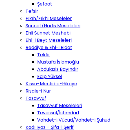
Şefaat
Tefsir
Fıkıh/Fıkhi Meseleler
Sünnet/Hadis Meseleleri
Ehli Sünnet Mezhebi
Ehl-i Beyt Meseleleri
Reddiye & Ehl-i Bidat
Tekfir
Mustafa İslamoğlu
Abdulaziz Bayındır
Edip Yüksel
Kıssa-Menkıbe-Hikaye
Risale-i Nur
Tasavvuf
Tasavvuf Meseleleri
Tevessül/İstimdad
Vahdet-i Vücud/Vahdet-i Şuhud
Kadı İyaz – Şifa-i Şerif