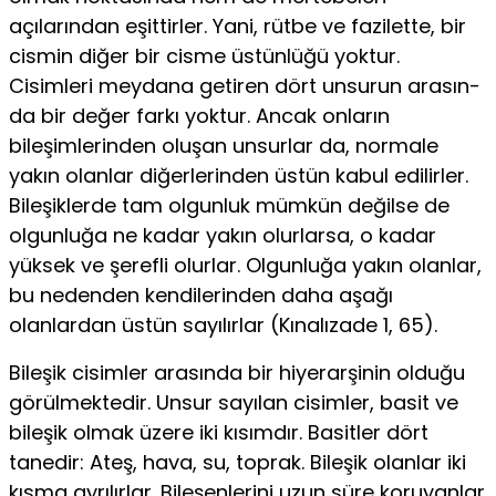
açılarından eşittirler. Yani, rütbe ve fazilette, bir
cismin diğer bir cisme üstünlüğü yoktur.
Cisimleri meydana getiren dört unsurun arasın­
da bir değer farkı yoktur. Ancak onların
bileşimlerinden oluşan unsurlar da, nor­male
yakın olanlar diğerlerinden üstün kabul edilirler.
Bileşiklerde tam olgunluk mümkün değilse de
olgunluğa ne kadar yakın olurlarsa, o kadar
yüksek ve şe­refli olurlar. Olgunluğa yakın olanlar,
bu nedenden kendilerinden daha aşağı
olanlardan üstün sayılırlar (Kınalızade 1, 65).
Bileşik cisimler arasında bir hiye­rarşinin olduğu
görülmektedir. Unsur sayılan cisimler, basit ve
bileşik olmak üzere iki kısımdır. Basitler dört
tanedir: Ateş, hava, su, toprak. Bileşik olanlar iki
kısma ayrılırlar. Bileşenlerini uzun süre koruyanlar