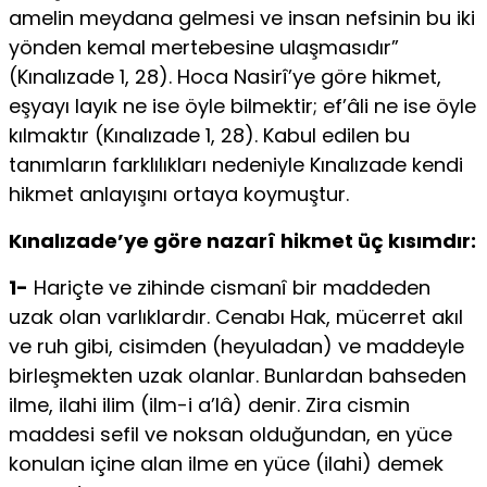
amelin meydana gelmesi ve insan nefsinin bu iki
yönden kemal mertebesine ulaşmasıdır”
(Kınalızade 1, 28). Hoca Nasirî’ye göre hikmet,
eşyayı layık ne ise öyle bilmektir; ef’âli ne ise öyle
kılmaktır (Kınalızade 1, 28). Kabul edilen bu
tanımların farklılıkları nedeniyle Kınalızade kendi
hikmet anla­yışını ortaya koymuştur.
Kınalızade’ye göre nazarî hikmet üç kısımdır:
1-
Hariç­te ve zihinde cismanî bir maddeden
uzak olan varlıklardır. Cenabı Hak, mücerret akıl
ve ruh gibi, cisimden (heyuladan) ve maddeyle
birleşmekten uzak olanlar. Bunlardan bahseden
ilme, ilahi ilim (ilm-i a’lâ) denir. Zira cismin
maddesi sefil ve noksan olduğundan, en yüce
konulan içine alan ilme en yüce (ilahi) demek