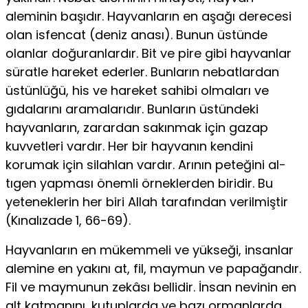
aleminin başıdır. Hayvanların en aşağı derecesi
olan isfencat (deniz anası). Bunun üstün­de
olanlar doğuranlardır. Bit ve pire gibi hayvanlar
süratle hareket ederler. Bun­ların nebatlardan
üstünlüğü, his ve hareket sahibi olmaları ve
gıdalarını aramala­rıdır. Bunların üstündeki
hayvanların, zarardan sakınmak için gazap
kuvvetleri vardır. Her bir hayvanın kendini
korumak için silahlan vardır. Arının peteğini al­
tıgen yapması önemli örneklerden biridir. Bu
yeteneklerin her biri Allah tarafın­dan verilmiştir
(Kınalızade 1, 66-69).
Hayvanların en mükemmeli ve yükseği, insanlar
alemine en yakını at, fil, maymun ve papağandır.
Fil ve maymunun zekâsı bellidir. İnsan nevinin en
alt katmanını, kutuplarda ve bazı ormanlarda