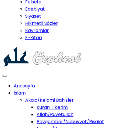
Felsefe
Edebiyat
Siyaset
Hikmetli Sözler
Kavramlar
E-Kitap
Anasayfa
İslam
Akaid/Kelami Bahisler
Kuran-ı Kerim
Allah/Ruyetullah
Peygamber/Nübüvvet/Risalet