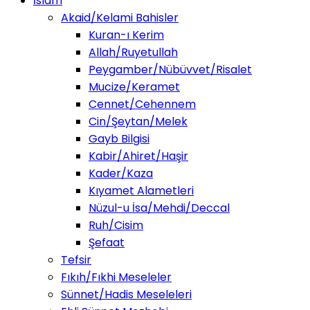
İslam
Akaid/Kelami Bahisler
Kuran-ı Kerim
Allah/Ruyetullah
Peygamber/Nübüvvet/Risalet
Mucize/Keramet
Cennet/Cehennem
Cin/Şeytan/Melek
Gayb Bilgisi
Kabir/Ahiret/Haşir
Kader/Kaza
Kıyamet Alametleri
Nüzul-u İsa/Mehdi/Deccal
Ruh/Cisim
Şefaat
Tefsir
Fıkıh/Fıkhi Meseleler
Sünnet/Hadis Meseleleri