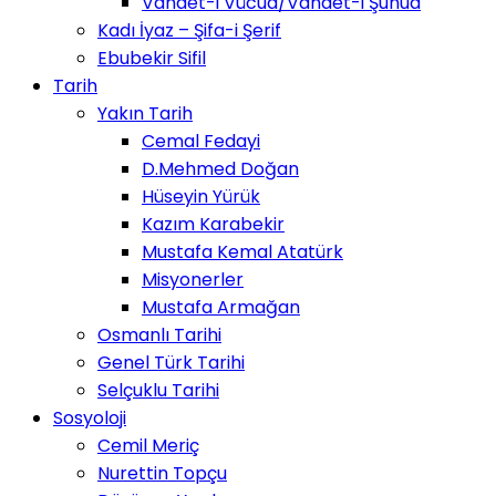
Vahdet-i Vücud/Vahdet-i Şuhud
Kadı İyaz – Şifa-i Şerif
Ebubekir Sifil
Tarih
Yakın Tarih
Cemal Fedayi
D.Mehmed Doğan
Hüseyin Yürük
Kazım Karabekir
Mustafa Kemal Atatürk
Misyonerler
Mustafa Armağan
Osmanlı Tarihi
Genel Türk Tarihi
Selçuklu Tarihi
Sosyoloji
Cemil Meriç
Nurettin Topçu