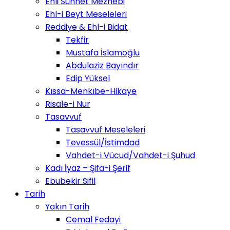
Ehli Sünnet Mezhebi
Ehl-i Beyt Meseleleri
Reddiye & Ehl-i Bidat
Tekfir
Mustafa İslamoğlu
Abdulaziz Bayındır
Edip Yüksel
Kıssa-Menkıbe-Hikaye
Risale-i Nur
Tasavvuf
Tasavvuf Meseleleri
Tevessül/İstimdad
Vahdet-i Vücud/Vahdet-i Şuhud
Kadı İyaz – Şifa-i Şerif
Ebubekir Sifil
Tarih
Yakın Tarih
Cemal Fedayi