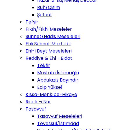
Nüzul-u İsa/Mehdi/Deccal
Ruh/Cisim
Şefaat
Tefsir
Fıkıh/Fıkhi Meseleler
Sünnet/Hadis Meseleleri
Ehli Sünnet Mezhebi
Ehl-i Beyt Meseleleri
Reddiye & Ehl-i Bidat
Tekfir
Mustafa İslamoğlu
Abdulaziz Bayındır
Edip Yüksel
Kıssa-Menkıbe-Hikaye
Risale-i Nur
Tasavvuf
Tasavvuf Meseleleri
Tevessül/İstimdad