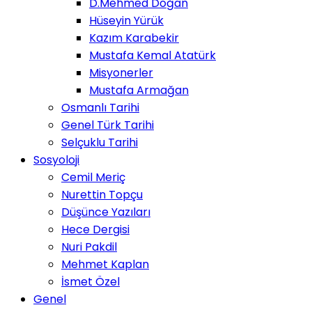
D.Mehmed Doğan
Hüseyin Yürük
Kazım Karabekir
Mustafa Kemal Atatürk
Misyonerler
Mustafa Armağan
Osmanlı Tarihi
Genel Türk Tarihi
Selçuklu Tarihi
Sosyoloji
Cemil Meriç
Nurettin Topçu
Düşünce Yazıları
Hece Dergisi
Nuri Pakdil
Mehmet Kaplan
İsmet Özel
Genel