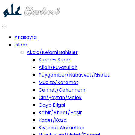
Anasayfa
İslam
Akaid/Kelami Bahisler
Kuran-ı Kerim
Allah/Ruyetullah
Peygamber/Nübüvvet/Risalet
Mucize/Keramet
Cennet/Cehennem
Cin/Şeytan/Melek
Gayb Bilgisi
Kabir/Ahiret/Haşir
Kader/Kaza
Kıyamet Alametleri