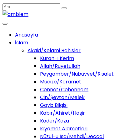
Anasayfa
İslam
Akaid/Kelami Bahisler
Kuran-ı Kerim
Allah/Ruyetullah
Peygamber/Nübüvvet/Risalet
Mucize/Keramet
Cennet/Cehennem
Cin/Şeytan/Melek
Gayb Bilgisi
Kabir/Ahiret/Haşir
Kader/Kaza
Kıyamet Alametleri
Nüzul-u İsa/Mehdi/Deccal