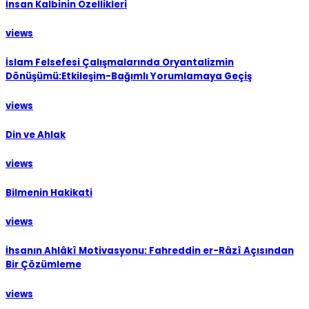
İnsan Kalbinin Özellikleri
views
İslam Felsefesi Çalışmalarında Oryantalizmin
Dönüşümü:Etkileşim-Bağımlı Yorumlamaya Geçiş
views
Din ve Ahlak
views
Bilmenin Hakikati
views
İhsanın Ahlâkî Motivasyonu: Fahreddin er-Râzî Açısından
Bir Çözümleme
views