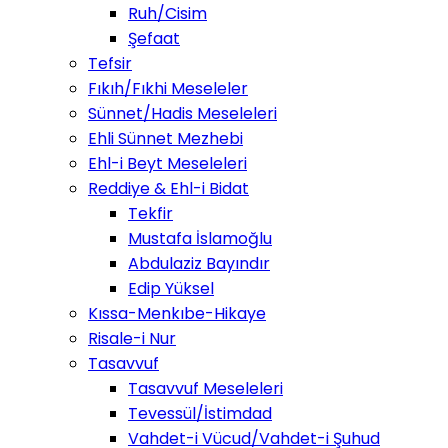
Ruh/Cisim
Şefaat
Tefsir
Fıkıh/Fıkhi Meseleler
Sünnet/Hadis Meseleleri
Ehli Sünnet Mezhebi
Ehl-i Beyt Meseleleri
Reddiye & Ehl-i Bidat
Tekfir
Mustafa İslamoğlu
Abdulaziz Bayındır
Edip Yüksel
Kıssa-Menkıbe-Hikaye
Risale-i Nur
Tasavvuf
Tasavvuf Meseleleri
Tevessül/İstimdad
Vahdet-i Vücud/Vahdet-i Şuhud