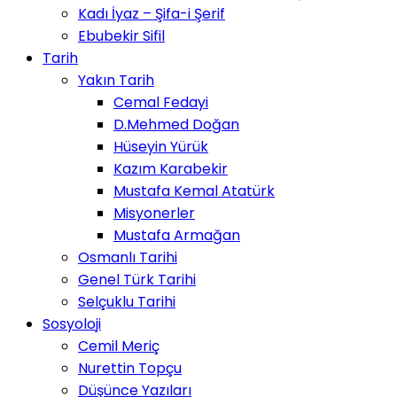
Kadı İyaz – Şifa-i Şerif
Ebubekir Sifil
Tarih
Yakın Tarih
Cemal Fedayi
D.Mehmed Doğan
Hüseyin Yürük
Kazım Karabekir
Mustafa Kemal Atatürk
Misyonerler
Mustafa Armağan
Osmanlı Tarihi
Genel Türk Tarihi
Selçuklu Tarihi
Sosyoloji
Cemil Meriç
Nurettin Topçu
Düşünce Yazıları