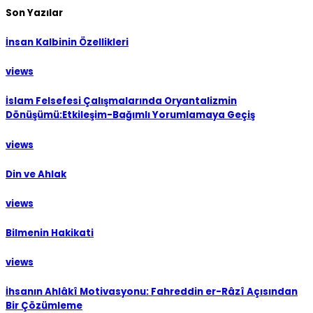
Son Yazılar
İnsan Kalbinin Özellikleri
views
İslam Felsefesi Çalışmalarında Oryantalizmin
Dönüşümü:Etkileşim-Bağımlı Yorumlamaya Geçiş
views
Din ve Ahlak
views
Bilmenin Hakikati
views
İhsanın Ahlâkî Motivasyonu: Fahreddin er-Râzî Açısından
Bir Çözümleme