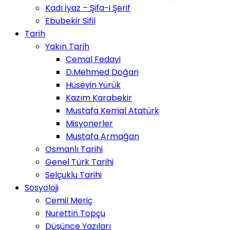
Kadı İyaz – Şifa-i Şerif
Ebubekir Sifil
Tarih
Yakın Tarih
Cemal Fedayi
D.Mehmed Doğan
Hüseyin Yürük
Kazım Karabekir
Mustafa Kemal Atatürk
Misyonerler
Mustafa Armağan
Osmanlı Tarihi
Genel Türk Tarihi
Selçuklu Tarihi
Sosyoloji
Cemil Meriç
Nurettin Topçu
Düşünce Yazıları