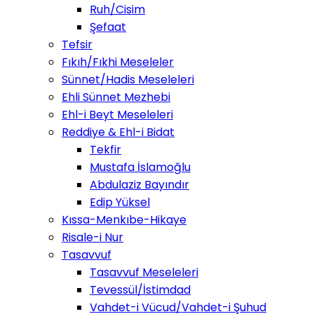
Ruh/Cisim
Şefaat
Tefsir
Fıkıh/Fıkhi Meseleler
Sünnet/Hadis Meseleleri
Ehli Sünnet Mezhebi
Ehl-i Beyt Meseleleri
Reddiye & Ehl-i Bidat
Tekfir
Mustafa İslamoğlu
Abdulaziz Bayındır
Edip Yüksel
Kıssa-Menkıbe-Hikaye
Risale-i Nur
Tasavvuf
Tasavvuf Meseleleri
Tevessül/İstimdad
Vahdet-i Vücud/Vahdet-i Şuhud