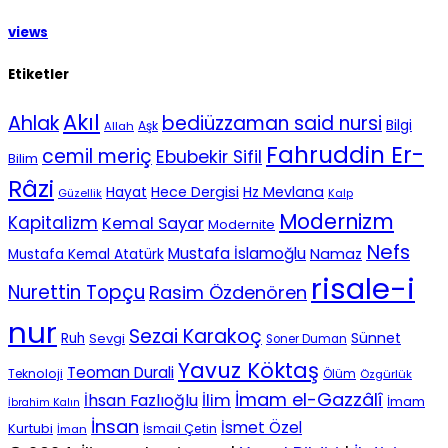
views
Etiketler
Akıl
Ahlak
bediüzzaman said nursi
Bilgi
Aşk
Allah
Fahruddin Er-
cemil meriç
Ebubekir Sifil
Bilim
Râzi
Hece Dergisi
Hz Mevlana
Hayat
Güzellik
Kalp
Modernizm
Kapitalizm
Kemal Sayar
Modernite
Nefs
Mustafa İslamoğlu
Namaz
Mustafa Kemal Atatürk
risale-i
Nurettin Topçu
Rasim Özdenören
nur
Sezai Karakoç
Sünnet
Ruh
Sevgi
Soner Duman
Yavuz Köktaş
Teoman Durali
Teknoloji
Ölüm
Özgürlük
İmam el-Gazzâlî
İhsan Fazlıoğlu
İlim
İmam
İbrahim Kalın
İnsan
İsmet Özel
Kurtubi
İsmail Çetin
İman