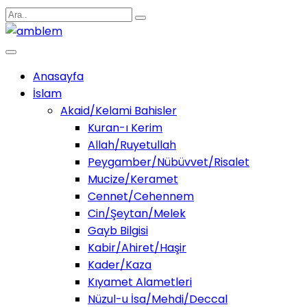
Anasayfa
İslam
Akaid/Kelami Bahisler
Kuran-ı Kerim
Allah/Ruyetullah
Peygamber/Nübüvvet/Risalet
Mucize/Keramet
Cennet/Cehennem
Cin/Şeytan/Melek
Gayb Bilgisi
Kabir/Ahiret/Haşir
Kader/Kaza
Kıyamet Alametleri
Nüzul-u İsa/Mehdi/Deccal