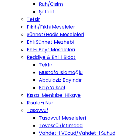
Ruh/Cisim
Şefaat
Tefsir
Fıkıh/Fıkhi Meseleler
Sünnet/Hadis Meseleleri
Ehli Sünnet Mezhebi
Ehl-i Beyt Meseleleri
Reddiye & Ehl-i Bidat
Tekfir
Mustafa İslamoğlu
Abdulaziz Bayındır
Edip Yüksel
Kıssa-Menkıbe-Hikaye
Risale-i Nur
Tasavvuf
Tasavvuf Meseleleri
Tevessül/İstimdad
Vahdet-i Vücud/Vahdet-i Şuhud