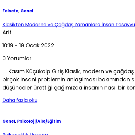
Felsefe
,
Genel
Klasikten Moderne ve Çağdaş Zamanlara İnsan Tasavv
Arif
10:19 - 19 Ocak 2022
0 Yorumlar
Kasım Küçükalp Giriş Klasik, modern ve çağdaş B
birçok insani problemin anlaşılması ba­kımından s
düşünceler ürettiği çağımızda insanın nasıl bir 
Daha fazla oku
Genel
,
Psikoloji/Aile/Eğitim
Psikanalitik Uçurum