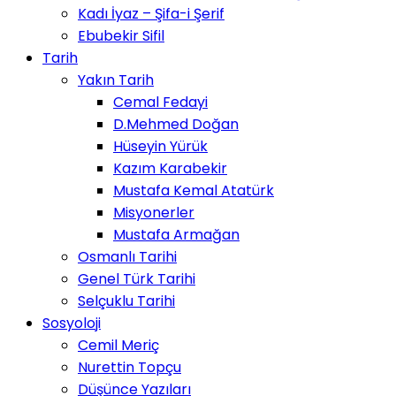
Kadı İyaz – Şifa-i Şerif
Ebubekir Sifil
Tarih
Yakın Tarih
Cemal Fedayi
D.Mehmed Doğan
Hüseyin Yürük
Kazım Karabekir
Mustafa Kemal Atatürk
Misyonerler
Mustafa Armağan
Osmanlı Tarihi
Genel Türk Tarihi
Selçuklu Tarihi
Sosyoloji
Cemil Meriç
Nurettin Topçu
Düşünce Yazıları