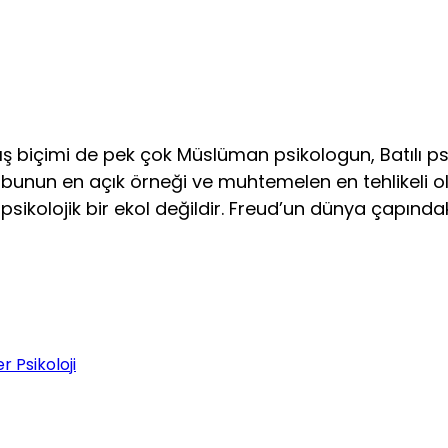
ış biçimi de pek çok Müslüman psikologun, Batılı p
r bunun en açık örneği ve muhtemelen en tehlikeli ola
 psikolojik bir ekol değildir. Freud’un dünya çapında
r Psikoloji