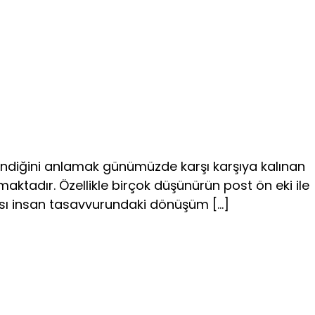
endiğini anlamak günümüzde karşı karşıya kalınan
ktadır. Özellikle birçok düşünürün post ön eki ile
ası insan ta­savvurundaki dönüşüm […]