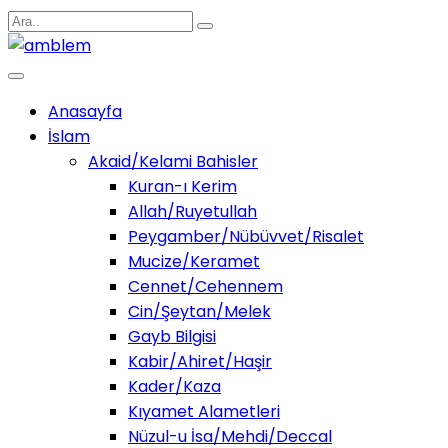
Anasayfa
İslam
Akaid/Kelami Bahisler
Kuran-ı Kerim
Allah/Ruyetullah
Peygamber/Nübüvvet/Risalet
Mucize/Keramet
Cennet/Cehennem
Cin/Şeytan/Melek
Gayb Bilgisi
Kabir/Ahiret/Haşir
Kader/Kaza
Kıyamet Alametleri
Nüzul-u İsa/Mehdi/Deccal