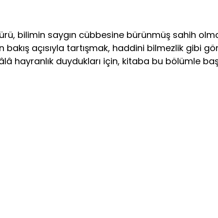
kü­rü, bilimin saygın cübbesine bürünmüş sahih olma­
inin bakış açısıyla tartışmak, haddini bilmezlik gibi
 hâlâ hayranlık duydukları için, kitaba bu bölümle b