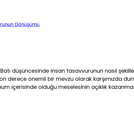
urunun Dönüşümü
atı düşüncesinde insan tasav­vurunun nasıl şekill
on derece önemli bir mevzu olarak karşımızda durma
konum içerisinde olduğu meselesinin açıklık kazanm