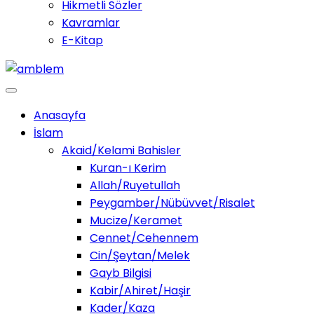
Hikmetli Sözler
Kavramlar
E-Kitap
Anasayfa
İslam
Akaid/Kelami Bahisler
Kuran-ı Kerim
Allah/Ruyetullah
Peygamber/Nübüvvet/Risalet
Mucize/Keramet
Cennet/Cehennem
Cin/Şeytan/Melek
Gayb Bilgisi
Kabir/Ahiret/Haşir
Kader/Kaza