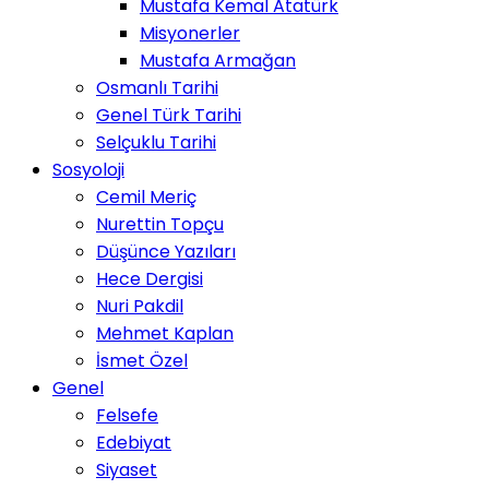
Mustafa Kemal Atatürk
Misyonerler
Mustafa Armağan
Osmanlı Tarihi
Genel Türk Tarihi
Selçuklu Tarihi
Sosyoloji
Cemil Meriç
Nurettin Topçu
Düşünce Yazıları
Hece Dergisi
Nuri Pakdil
Mehmet Kaplan
İsmet Özel
Genel
Felsefe
Edebiyat
Siyaset