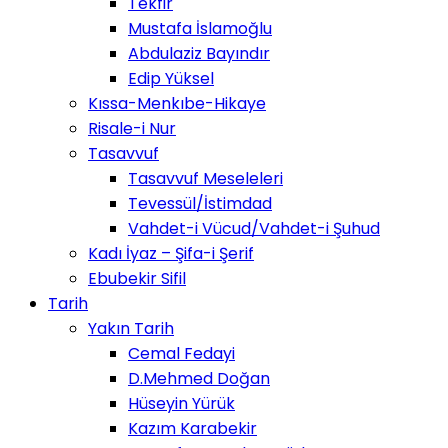
Tekfir
Mustafa İslamoğlu
Abdulaziz Bayındır
Edip Yüksel
Kıssa-Menkıbe-Hikaye
Risale-i Nur
Tasavvuf
Tasavvuf Meseleleri
Tevessül/İstimdad
Vahdet-i Vücud/Vahdet-i Şuhud
Kadı İyaz – Şifa-i Şerif
Ebubekir Sifil
Tarih
Yakın Tarih
Cemal Fedayi
D.Mehmed Doğan
Hüseyin Yürük
Kazım Karabekir