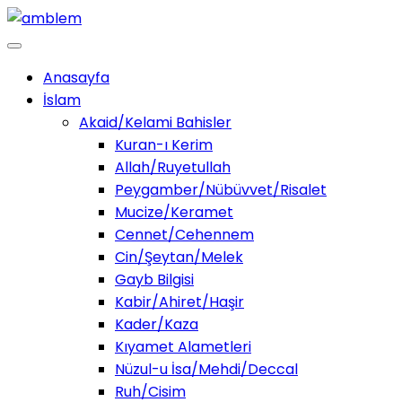
Anasayfa
İslam
Akaid/Kelami Bahisler
Kuran-ı Kerim
Allah/Ruyetullah
Peygamber/Nübüvvet/Risalet
Mucize/Keramet
Cennet/Cehennem
Cin/Şeytan/Melek
Gayb Bilgisi
Kabir/Ahiret/Haşir
Kader/Kaza
Kıyamet Alametleri
Nüzul-u İsa/Mehdi/Deccal
Ruh/Cisim