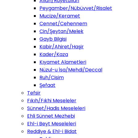
Allah/Ruyetullah
Peygamber/Nübüvvet/Risalet
Mucize/Keramet
Cennet/Cehennem
Cin/Şeytan/Melek
Gayb Bilgisi
Kabir/Ahiret/Haşir
Kader/Kaza
Kıyamet Alametleri
Nüzul-u İsa/Mehdi/Deccal
Ruh/Cisim
Şefaat
Tefsir
Fıkıh/Fıkhi Meseleler
Sünnet/Hadis Meseleleri
Ehli Sünnet Mezhebi
Ehl-i Beyt Meseleleri
Reddiye & Ehl-i Bidat