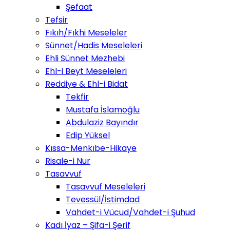
Şefaat
Tefsir
Fıkıh/Fıkhi Meseleler
Sünnet/Hadis Meseleleri
Ehli Sünnet Mezhebi
Ehl-i Beyt Meseleleri
Reddiye & Ehl-i Bidat
Tekfir
Mustafa İslamoğlu
Abdulaziz Bayındır
Edip Yüksel
Kıssa-Menkıbe-Hikaye
Risale-i Nur
Tasavvuf
Tasavvuf Meseleleri
Tevessül/İstimdad
Vahdet-i Vücud/Vahdet-i Şuhud
Kadı İyaz – Şifa-i Şerif