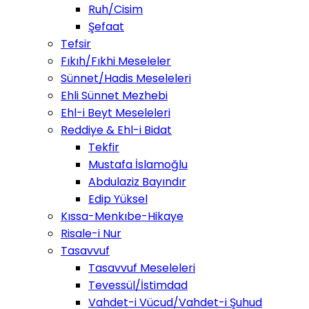
Ruh/Cisim
Şefaat
Tefsir
Fıkıh/Fıkhi Meseleler
Sünnet/Hadis Meseleleri
Ehli Sünnet Mezhebi
Ehl-i Beyt Meseleleri
Reddiye & Ehl-i Bidat
Tekfir
Mustafa İslamoğlu
Abdulaziz Bayındır
Edip Yüksel
Kıssa-Menkıbe-Hikaye
Risale-i Nur
Tasavvuf
Tasavvuf Meseleleri
Tevessül/İstimdad
Vahdet-i Vücud/Vahdet-i Şuhud