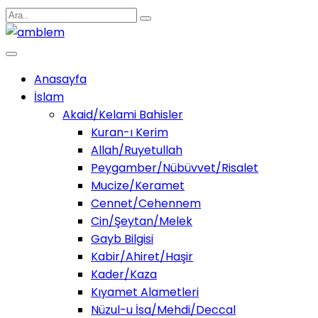
Anasayfa
İslam
Akaid/Kelami Bahisler
Kuran-ı Kerim
Allah/Ruyetullah
Peygamber/Nübüvvet/Risalet
Mucize/Keramet
Cennet/Cehennem
Cin/Şeytan/Melek
Gayb Bilgisi
Kabir/Ahiret/Haşir
Kader/Kaza
Kıyamet Alametleri
Nüzul-u İsa/Mehdi/Deccal