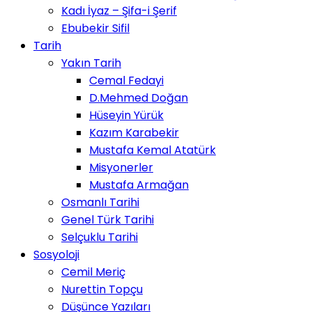
Kadı İyaz – Şifa-i Şerif
Ebubekir Sifil
Tarih
Yakın Tarih
Cemal Fedayi
D.Mehmed Doğan
Hüseyin Yürük
Kazım Karabekir
Mustafa Kemal Atatürk
Misyonerler
Mustafa Armağan
Osmanlı Tarihi
Genel Türk Tarihi
Selçuklu Tarihi
Sosyoloji
Cemil Meriç
Nurettin Topçu
Düşünce Yazıları