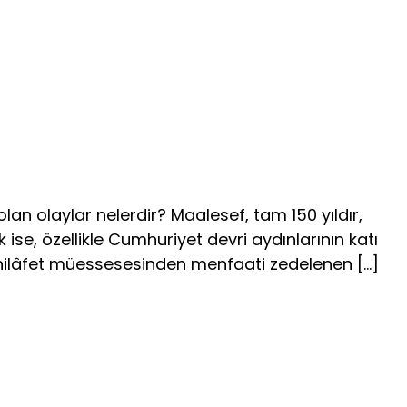
lan olaylar nelerdir? Maalesef, tam 150 yıldır,
se, özellikle Cumhuriyet devri aydınlarının katı
n hilâfet müessesesinden menfaati ze­delenen […]