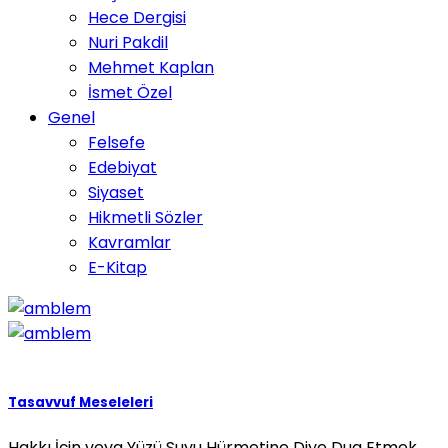
Hece Dergisi
Nuri Pakdil
Mehmet Kaplan
İsmet Özel
Genel
Felsefe
Edebiyat
Siyaset
Hikmetli Sözler
Kavramlar
E-Kitap
Tasavvuf Meseleleri
Hakkı İçin veya Yüzü Suyu Hürmetine Diye Dua Etmek