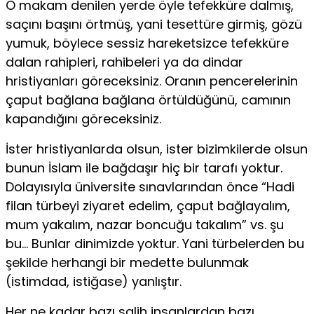
O makam denilen yerde öyle tefekküre dalmış,
saçını başını örtmüş, yani tesettüre girmiş, gözü
yumuk, böylece sessiz hareketsizce tefekküre
dalan rahipleri, rahibeleri ya da dindar
hristiyanları göreceksiniz. Oranın pencerelerinin
çaput bağlana bağlana örtüldüğünü, camının
kapandığını göreceksiniz.
İster hristiyanlarda olsun, ister bizimkilerde olsun
bunun İslam ile bağdaşır hiç bir tarafı yoktur.
Dolayısıyla üniversite sınavlarından önce “Hadi
filan türbeyi ziyaret edelim, çaput bağlayalım,
mum yakalım, nazar boncuğu takalım” vs. şu
bu… Bunlar dinimizde yoktur. Yani türbelerden bu
şekilde herhangi bir medette bulunmak
(istimdad, istiğase) yanlıştır.
Her ne kadar bazı salih insanlardan bazı