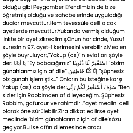
olduğu gibi Peygamber Efendimizin de bize
öğretmiş olduğu ve sahabelerinde uyguladığı
dualar mevcuttur.Hem tevessüle delil olcak
ayetlerde mevcuttur.Yukarıda vermiş olduğum
linkte bir ayet zikredilmiş.Onun haricinde, Yusuf
suresinin 97. ayet-i kerimesini verebiliriz.Mealen
şöyle buyruluyor:,”Yakup (as)’ın evlatları şöyle
der: يَا أَبَانَا “Ey babacığımız” اسْتَغْفِرْ لَنَا ذُنُوبَنَا “bizim
günahlarımız için af dile” إِنَّا كُنَّا خَاطِئِينَ “şüphesiz
biz günah işlemiştik…” Onların bu isteğine karşı
Yakup (as) da şöyle der:سَوْفَ أَسْتَغْفِرُ لَكُمْ رَبِّي “Ben
sizler için Rabbimden af dileyeceğim. Şüphesiz
Rabbim, gafurdur ve rahimdir…”ayet mealini delil
olarak öne sürülebilir.Zira dikkat edilirse ayet
mealinde ‘bizim günahlarımız için af dile’sözü
geçiyor.Bu ise affın dilemesinde aracı