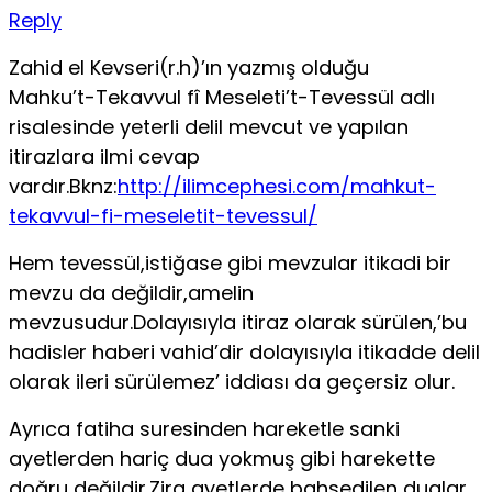
Reply
Zahid el Kevseri(r.h)’ın yazmış olduğu
Mahku’t-Tekavvul fî Meseleti’t-Tevessül adlı
risalesinde yeterli delil mevcut ve yapılan
itirazlara ilmi cevap
vardır.Bknz:
http://ilimcephesi.com/mahkut-
tekavvul-fi-meseletit-tevessul/
Hem tevessül,istiğase gibi mevzular itikadi bir
mevzu da değildir,amelin
mevzusudur.Dolayısıyla itiraz olarak sürülen,’bu
hadisler haberi vahid’dir dolayısıyla itikadde delil
olarak ileri sürülemez’ iddiası da geçersiz olur.
Ayrıca fatiha suresinden hareketle sanki
ayetlerden hariç dua yokmuş gibi harekette
doğru değildir.Zira ayetlerde bahsedilen dualar