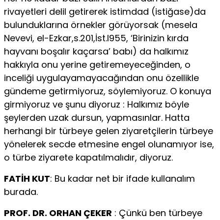
rivayetleri delil getirerek istimdad (istiğase)da
bulunduklarına örnekler görüyorsak (mesela
Nevevi, el-Ezkar,s.201,İst.l955, ‘Birinizin kırda
hayvanı boşalır kaçarsa’ babı) da halkımız
hakkıyla onu yerine getiremeyeceğinden, o
inceliği uygulayamayacağından onu özellikle
gündeme getirmiyoruz, söylemiyoruz. O konuya
girmiyoruz ve şunu diyoruz : Halkımız böyle
şeylerden uzak dursun, yapmasınlar. Hatta
herhangi bir türbeye gelen ziyaretçilerin türbeye
yönelerek secde etmesine engel olunamıyor ise,
o türbe ziyarete kapatılmalıdır, diyoruz.
FATİH KUT
: Bu kadar net bir ifade kullanalım
burada.
PROF. DR. ORHAN ÇEKER
: Çünkü ben türbeye