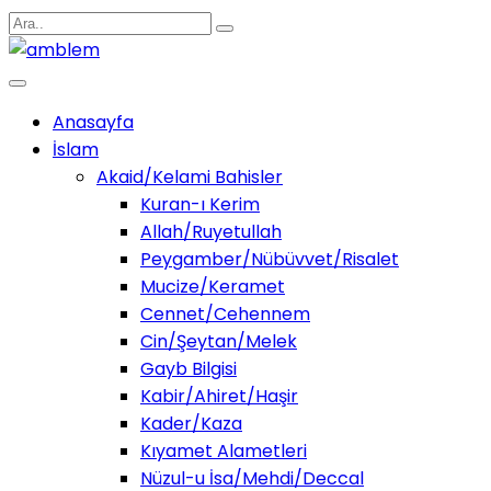
Anasayfa
İslam
Akaid/Kelami Bahisler
Kuran-ı Kerim
Allah/Ruyetullah
Peygamber/Nübüvvet/Risalet
Mucize/Keramet
Cennet/Cehennem
Cin/Şeytan/Melek
Gayb Bilgisi
Kabir/Ahiret/Haşir
Kader/Kaza
Kıyamet Alametleri
Nüzul-u İsa/Mehdi/Deccal