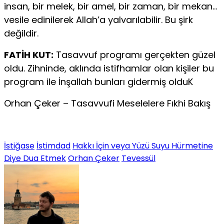
insan, bir melek, bir amel, bir zaman, bir mekan…
vesile edinilerek Allah’a yalvarılabilir. Bu şirk
değildir.
FATİH KUT:
Tasavvuf programı gerçekten güzel
oldu. Zihninde, aklında istifhamlar olan kişiler bu
program ile İnşallah bunları gidermiş olduK
Orhan Çeker – Tasavvufi Meselelere Fıkhi Bakış
İstiğase
İstimdad
Hakkı İçin veya Yüzü Suyu Hürmetine
Diye Dua Etmek
Orhan Çeker
Tevessül