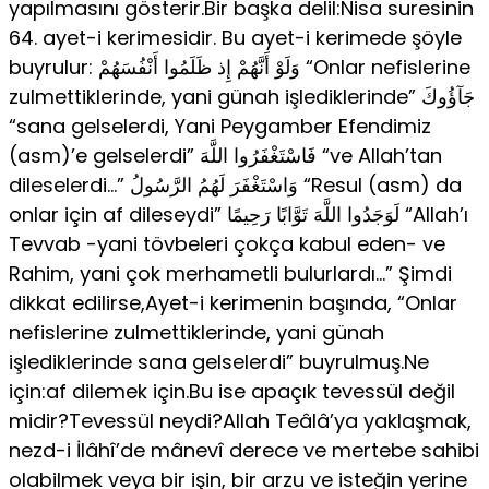
yapılmasını gösterir.Bir başka delil:Nisa suresinin
64. ayet-i kerimesidir. Bu ayet-i kerimede şöyle
buyrulur: وَلَوْ أَنَّهُمْ إِذ ظَلَمُوا أَنْفُسَهُمْ “Onlar nefislerine
zulmettiklerinde, yani günah işlediklerinde” جَآؤُوكَ
“sana gelselerdi, Yani Peygamber Efendimiz
(asm)’e gelselerdi” فَاسْتَغْفَرُوا اللَّهَ “ve Allah’tan
dileselerdi…” وَاسْتَغْفَرَ لَهُمُ الرَّسُولُ “Resul (asm) da
onlar için af dileseydi” لَوَجَدُوا اللَّهَ تَوَّابًا رَحِيمًا “Allah’ı
Tevvab -yani tövbeleri çokça kabul eden- ve
Rahim, yani çok merhametli bulurlardı…” Şimdi
dikkat edilirse,Ayet-i kerimenin başında, “Onlar
nefislerine zulmettiklerinde, yani günah
işlediklerinde sana gelselerdi” buyrulmuş.Ne
için:af dilemek için.Bu ise apaçık tevessül değil
midir?Tevessül neydi?Allah Teâlâ’ya yaklaşmak,
nezd-i İlâhî’de mânevî derece ve mertebe sahibi
olabilmek veya bir işin, bir arzu ve isteğin yerine