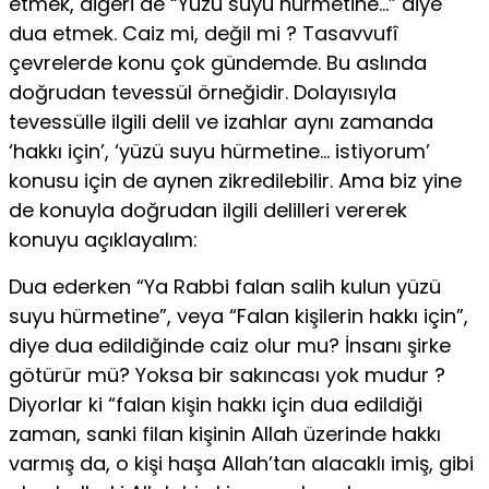
etmek, diğeri de “Yüzü suyu hürmetine…” diye
dua etmek. Caiz mi, değil mi ? Tasavvufî
çevrelerde konu çok gündemde. Bu aslında
doğrudan tevessül örneğidir. Dolayısıyla
tevessülle ilgili delil ve izahlar aynı zamanda
‘hakkı için’, ‘yüzü suyu hürmetine… istiyorum’
konusu için de aynen zikredilebilir. Ama biz yine
de konuyla doğrudan ilgili delilleri vererek
konuyu açıklayalım:
Dua ederken “Ya Rabbi falan salih kulun yüzü
suyu hürmetine”, veya “Falan kişilerin hakkı için”,
diye dua edildiğinde caiz olur mu? İnsanı şirke
götürür mü? Yoksa bir sakıncası yok mudur ?
Diyorlar ki “falan kişin hakkı için dua edildiği
zaman, sanki filan kişinin Allah üzerinde hakkı
varmış da, o kişi haşa Allah’tan alacaklı imiş, gibi