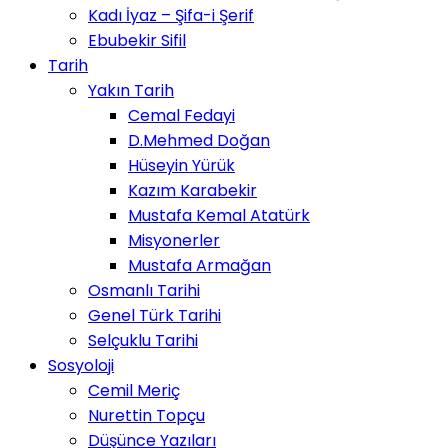
Kadı İyaz – Şifa-i Şerif
Ebubekir Sifil
Tarih
Yakın Tarih
Cemal Fedayi
D.Mehmed Doğan
Hüseyin Yürük
Kazım Karabekir
Mustafa Kemal Atatürk
Misyonerler
Mustafa Armağan
Osmanlı Tarihi
Genel Türk Tarihi
Selçuklu Tarihi
Sosyoloji
Cemil Meriç
Nurettin Topçu
Düşünce Yazıları