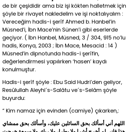
de bir çeşididir ama biz işi kökten halletmek için
şöyle bir rivayet nakledelim ve işi noktalıyalım :
Vereceğim hadis-i şerîf Ahmed b. Hanbel’in
Müsned’i, İbn Mace’nin Sünen’i gibi eserlerde
geçiyor. ( İbn Hanbel, Müsned, 3 / 304, 915 no’lu
hadis, Konya, 2003 ; İbn Mace, Mesacid : 14 )
Müsned’in dipnotunda hadis-i şerîfin,
değerlendirmesi yapılırken ‘hasen’ kaydı
konulmuştur.
Hadis-i şerîf şöyle : Ebu Said Hudri’den geliyor,
Resûlullah Aleyhi´s-Salâtu ve´s-Selâm şöyle
buyurdu:
“ Kim namaz için evinden (camiye) çıkarken,:
اللهم أني أسألك بحق السائلين عليك، وأسألك بحق ممشاي
هذا فإني لم أخرج أشرا ولا بطرا، ولا رياء، ولا سمعة خرجت