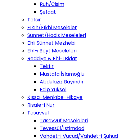
Ruh/Cisim
Şefaat
Tefsir
Fıkıh/Fıkhi Meseleler
Sünnet/Hadis Meseleleri
Ehli Sünnet Mezhebi
Ehl-i Beyt Meseleleri
Reddiye & Ehl-i Bidat
Tekfir
Mustafa İslamoğlu
Abdulaziz Bayındır
Edip Yüksel
Kıssa-Menkıbe-Hikaye
Risale-i Nur
Tasavvuf
Tasavvuf Meseleleri
Tevessül/İstimdad
Vahdet-i Vücud/Vahdet-i Şuhud