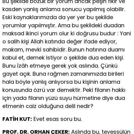
Bu şekilde bozuk bir yorum ancak peşin fikir ve
kasden yanlış anlama sonucu yapılmış olabilir.
Eski kaynaklarımızda da yer yer bu şekilde
yorumlar yapılmıştır. Ama bu şekildeki duadan
maksad ikinci yorum olur ki doğrusu budur : Yani
o salih kişi Allah katında değer ifade ediyor,
makam, mevki sahibidir. Bunun hatırına duamı
kabul et, demek istiyor o şekilde dua eden kişi.
Bunu îzâh etmeye gerek yok aslında. Çünkü
gayet açık. Buna rağmen zamanımızda birileri
hala böyle yanlış anlıyorsa bu kişinin anlama
konusunda özrü var demektir. Peki filanın hakkı
için yada filanın yüzü suyu hürmetine diye dua
etmenin caiz olduğuna delil nedir?
FATİH KUT:
Evet esas soru bu.
PROF. DR. ORHAN ÇEKER:
Aslında bu, tevessülün