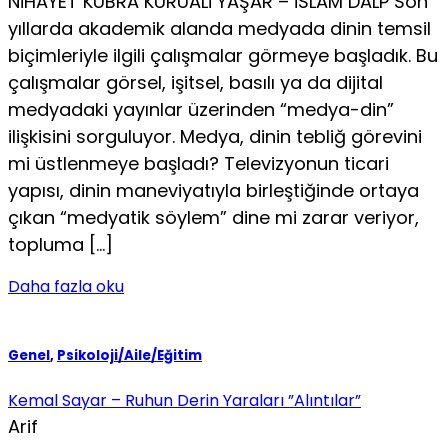
NİHAYET KÜBRA KURUALİ YAŞAR – İSLAM DALP Son
yıllarda akademik alanda medyada dinin temsil
biçimleriyle ilgili çalışmalar görmeye başladık. Bu
çalışmalar görsel, işitsel, basılı ya da dijital
medyadaki yayınlar üzerinden “medya-din”
ilişkisini sorguluyor. Medya, dinin tebliğ görevini
mi üstlenmeye başladı? Televizyonun ticari
yapısı, dinin maneviyatıyla birleştiğinde ortaya
çıkan “medyatik söylem” dine mi zarar veriyor,
topluma […]
Daha fazla oku
Genel
,
Psikoloji/Aile/Eğitim
Kemal Sayar – Ruhun Derin Yaraları ”Alıntılar”
Arif