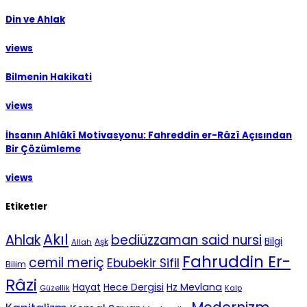
Din ve Ahlak
views
Bilmenin Hakikati
views
İhsanın Ahlâkî Motivasyonu: Fahreddin er-Râzî Açısından
Bir Çözümleme
views
Etiketler
Akıl
Ahlak
bediüzzaman said nursi
Bilgi
Aşk
Allah
Fahruddin Er-
cemil meriç
Ebubekir Sifil
Bilim
Râzi
Hece Dergisi
Hz Mevlana
Hayat
Güzellik
Kalp