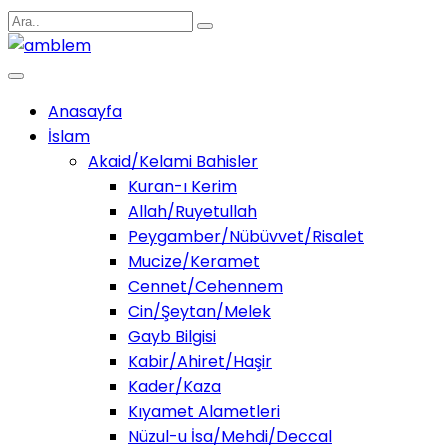
Anasayfa
İslam
Akaid/Kelami Bahisler
Kuran-ı Kerim
Allah/Ruyetullah
Peygamber/Nübüvvet/Risalet
Mucize/Keramet
Cennet/Cehennem
Cin/Şeytan/Melek
Gayb Bilgisi
Kabir/Ahiret/Haşir
Kader/Kaza
Kıyamet Alametleri
Nüzul-u İsa/Mehdi/Deccal