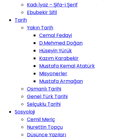
Kadı İyaz – Şifa-i Şerif
Ebubekir Sifil
Tarih
Yakın Tarih
Cemal Fedayi
D.Mehmed Doğan
Hüseyin Yürük
Kazım Karabekir
Mustafa Kemal Atatürk
Misyonerler
Mustafa Armağan
Osmanlı Tarihi
Genel Türk Tarihi
Selçuklu Tarihi
Sosyoloji
Cemil Meriç
Nurettin Topçu
Düşünce Yazıları