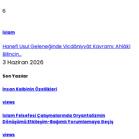
6
İslam
Hanefi Usul Geleneğinde Vicdâniyyât Kavramı: Ahlâkî
Bilincin...
3 Haziran 2026
Son Yazılar
İnsan Kalbinin Özellikleri
views
İslam Felsefesi Çalışmalarında Oryantalizmin
Dönüşümü:Etkileşim-Bağımlı Yorumlamaya Geçiş
views