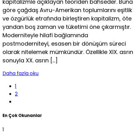
kapitalizmle açıklayan teoriden bahseder. Buna
göre çağ­daş Avru-Amerikan toplumlarını eşitlik
ve özgürlük etrafında bir­leştiren kapitalizm, öte
yandan boş zaman ve tüketimi öne çıkar­mıştır.
Moderniteyle hilafi bağlamında
postmoderniteyi, esasen bir dönüşüm süreci
olarak nitelemek mümkündür. Özellikle XIX. as­rın
sonuyla XX. asrın […]
Daha fazla oku
1
2
En Çok Okunanlar
1