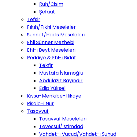
Ruh/Cisim
Şefaat
Tefsir
Fıkıh/Fıkhi Meseleler
Sünnet/Hadis Meseleleri
Ehli Sünnet Mezhebi
Ehl-i Beyt Meseleleri
Reddiye & Ehl-i Bidat
Tekfir
Mustafa İslamoğlu
Abdulaziz Bayındır
Edip Yüksel
Kıssa-Menkıbe-Hikaye
Risale-i Nur
Tasavvuf
Tasavvuf Meseleleri
Tevessül/İstimdad
Vahdet-i Vücud/Vahdet-i Şuhud