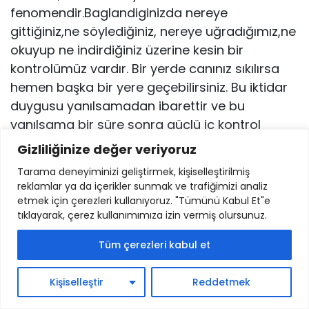
fenomendir.Baglandiginizda nereye
gittiğiniz,ne söylediğiniz, nereye uğradığımız,ne
okuyup ne indirdiğiniz üzerine kesin bir
kontrolümüz vardır. Bir yerde canınız sıkılırsa
hemen başka bir yere geçebilirsiniz. Bu iktidar
duygusu yanılsamadan ibarettir ve bu
yanılsama bir süre sonra güçlü iç kontrol
odagiyla birleşerek interneti tam bir zaman
Gizliliğinize değer veriyoruz
israfına dönüştürür.Internet kullanıcısına iktidar
Tarama deneyiminizi geliştirmek, kişiselleştirilmiş
hissi veren şeylerden biri de, kullanıcının
reklamlar ya da içerikler sunmak ve trafiğimizi analiz
politika, ticaret ve eğlencenin kendisinden bir
etmek için çerezleri kullanıyoruz. "Tümünü Kabul Et"e
tıklayarak, çerez kullanımımıza izin vermiş olursunuz.
hayli uzak dünyalarını etkileyebileceği vehmine
kapılmasıdır. En basitinden, katıldığımız online
Tüm çerezleri kabul et
oylamalar dahi, bize böyle bir yanılsama vaat
etmektedirler.(s.108)
Kişiselleştir
Reddetmek
——————————————————————————-