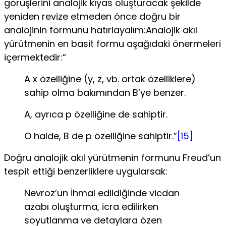
görüşlerini analojik kıyas oluşturacak şekilde
yeniden revize etmeden önce doğru bir
analojinin formunu hatırlayalım:Analojik akıl
yürütmenin en basit formu aşağıdaki öner­meleri
içermektedir:“
A x özelliğine (y, z, vb. ortak özelliklere)
sahip olma bakımından B’ye benzer.
A, ayrıca p özelliğine de sahiptir.
O halde, B de p özelliğine sahiptir.”
[15]
Doğru analojik akıl yürütmenin formunu Freud’un
tespit ettiği benzerliklere uygularsak:
Nevroz’un İhmal edildiğinde vicdan
azabı oluşturma, icra edilir­ken
soyutlanma ve detaylara özen