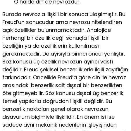
O halde din de nevrozdur.
Burada nevrozla ilişkili bir sonuca ulaşılmıştır. Bu
Freud’un sonucudur ama nevrozu nitelendiren
açık özellikler bulunma­maktadır. Analojide
herhangi bir özellik değil sonuçla ilişkili bir
özelliğin ya da özelliklerin kullanılması
gerekmektedir. Do­layısıyla birinci öncül yanlıştır.
Söz konusu üç özellik nevrozun ayırıcı vasfi
değildir. Freud şekllsel benzerliklerle ilgili zayıflı­ğın
farkındadır. Öncelikle Freud’a göre din ile nevroz
arasın­daki benzerlik salt dışsal bir benzerlikten
öte gitmeyebilir. Söz konusu dışsal üç benzerlik
temel yapılarla doğrudan ilişkili değildir. Bu
benzerlik noktaları genel olarak nevrozun
dışavu­rum biçimiyle ilişkilidir. En önemlisi ise
sadece aynı mekanik nedenlerin işleyişinden