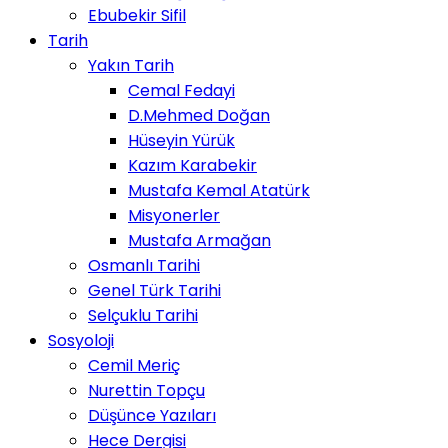
Ebubekir Sifil
Tarih
Yakın Tarih
Cemal Fedayi
D.Mehmed Doğan
Hüseyin Yürük
Kazım Karabekir
Mustafa Kemal Atatürk
Misyonerler
Mustafa Armağan
Osmanlı Tarihi
Genel Türk Tarihi
Selçuklu Tarihi
Sosyoloji
Cemil Meriç
Nurettin Topçu
Düşünce Yazıları
Hece Dergisi