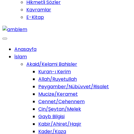
Hikmetli Sözler
Kavramlar
E-Kitap
Anasayfa
İslam
Akaid/Kelami Bahisler
Kuran-ı Kerim
Allah/Ruyetullah
Peygamber/Nübüvvet/Risalet
Mucize/Keramet
Cennet/Cehennem
Cin/Şeytan/Melek
Gayb Bilgisi
Kabir/Ahiret/Haşir
Kader/Kaza