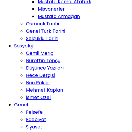
Mustafa Kemal Atatürk
Misyonerler
Mustafa Armağan
Osmanlı Tarihi
Genel Türk Tarihi
Selçuklu Tarihi
Sosyoloji
Cemil Meriç
Nurettin Topçu
Düşünce Yazıları
Hece Dergisi
Nuri Pakdil
Mehmet Kaplan
İsmet Özel
Genel
Felsefe
Edebiyat
Siyaset