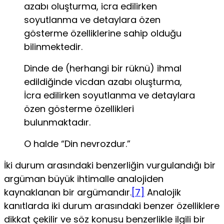
azabı oluşturma, icra edilir­ken
soyutlanma ve detaylara özen
gösterme özelliklerine sahip olduğu
bilinmektedir.
Dinde de (herhangi bir rüknü) ihmal
edildiğinde vicdan azabı oluşturma,
İcra edilirken soyutlanma ve detaylara
özen gösterme özellikleri
bulunmaktadır.
O halde “Din nevrozdur.”
İki durum arasındaki benzerliğin vurgulandığı bir
argü­man büyük ihtimalle analojiden
kaynaklanan bir argüman­dır.
[7]
Analojik
kanıtlarda iki durum arasındaki benzer özel­liklere
dikkat çekilir ve söz konusu benzerlikle ilgili bir