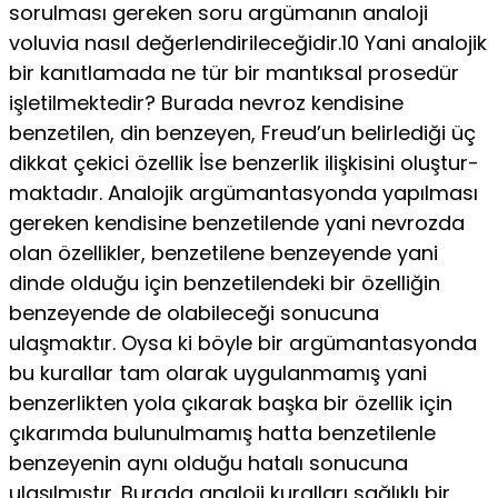
sorulması gereken soru argümanın analoji
voluvia nasıl değerlendirileceğidir.10 Yani analojik
bir kanıtla­mada ne tür bir mantıksal prosedür
işletilmektedir? Burada nevroz kendisine
benzetilen, din benzeyen, Freud’un belirle­diği üç
dikkat çekici özellik İse benzerlik ilişkisini oluştur­
maktadır. Analojik argümantasyonda yapılması
gereken ken­disine benzetilende yani nevrozda
olan özellikler, benzetilene benzeyende yani
dinde olduğu için benzetilendeki bir özelli­ğin
benzeyende de olabileceği sonucuna
ulaşmaktır. Oysa ki böyle bir argümantasyonda
bu kurallar tam olarak uygulan­mamış yani
benzerlikten yola çıkarak başka bir özellik için
çıkarımda bulunulmamış hatta benzetilenle
benzeyenin aynı olduğu hatalı sonucuna
ulaşılmıştır. Burada analoji kuralları sağlıklı bir