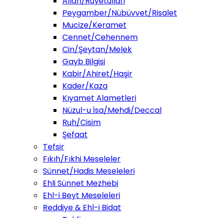
Allah/Ruyetullah
Peygamber/Nübüvvet/Risalet
Mucize/Keramet
Cennet/Cehennem
Cin/Şeytan/Melek
Gayb Bilgisi
Kabir/Ahiret/Haşir
Kader/Kaza
Kıyamet Alametleri
Nüzul-u İsa/Mehdi/Deccal
Ruh/Cisim
Şefaat
Tefsir
Fıkıh/Fıkhi Meseleler
Sünnet/Hadis Meseleleri
Ehli Sünnet Mezhebi
Ehl-i Beyt Meseleleri
Reddiye & Ehl-i Bidat