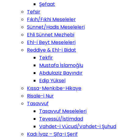
Şefaat
Tefsir
Fıkıh/Fıkhi Meseleler
Sünnet/Hadis Meseleleri
Ehli Sünnet Mezhebi
Ehl-i Beyt Meseleleri
Reddiye & Ehl-i Bidat
Tekfir
Mustafa İslamoğlu
Abdulaziz Bayındır
Edip Yüksel
Kıssa-Menkıbe-Hikaye
Risale-i Nur
Tasavvuf
Tasavvuf Meseleleri
Tevessül/İstimdad
Vahdet-i Vücud/Vahdet-i Şuhud
Kadı İyaz – Şifa-i Şerif