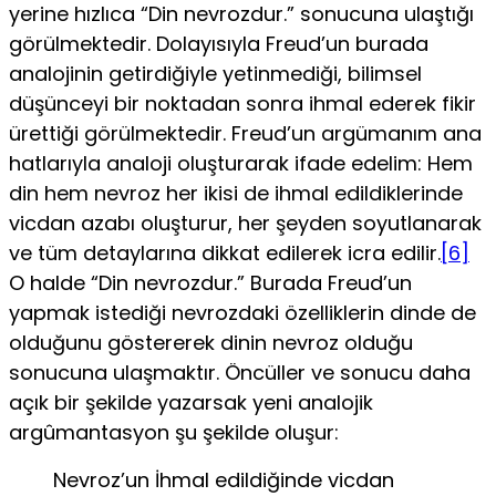
yeri­ne hızlıca “Din nevrozdur.” sonucuna ulaştığı
görülmektedir. Dolayısıyla Freud’un burada
analojinin getirdiğiyle yetinme­diği, bilimsel
düşünceyi bir noktadan sonra ihmal ederek fikir
ürettiği görülmektedir. Freud’un argümanım ana
hatlarıyla analoji oluşturarak ifade edelim: Hem
din hem nevroz her iki­si de ihmal edildiklerinde
vicdan azabı oluşturur, her şeyden soyutlanarak
ve tüm detaylarına dikkat edilerek icra edilir.
[6]
O halde “Din nevrozdur.” Burada Freud’un
yapmak istedi­ği nevrozdaki özelliklerin dinde de
olduğunu göstererek di­nin nevroz olduğu
sonucuna ulaşmaktır. Öncüller ve sonucu daha
açık bir şekilde yazarsak yeni analojik
argûmantasyon şu şekilde oluşur:
Nevroz’un İhmal edildiğinde vicdan