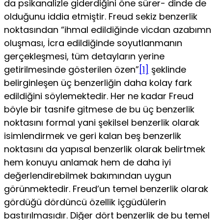
da psikanalizle giderdiğini öne sürer- dinde de
olduğunu id­dia etmiştir. Freud sekiz benzerlik
noktasından “ihmal edil­diğinde vicdan azabımn
oluşması, İcra edildiğinde soyutlan­manın
gerçekleşmesi, tüm detayların yerine
getirilmesinde gösterilen özen”
[1]
şeklinde
belirginleşen üç benzerliğin daha kolay fark
edildiğini söylemektedir. Her ne kadar Freud
böyle bir tasnife gitmese de bu üç benzerlik
noktasını formal yani şekilsel benzerlik olarak
isimlendirmek ve geri kalan beş ben­zerlik
noktasını da yapısal benzerlik olarak belirtmek
hem ko­nuyu anlamak hem de daha iyi
değerlendirebilmek bakımın­dan uygun
görünmektedir. Freud’un temel benzerlik olarak
gördüğü dördüncü özellik içgüdülerin
bastırılmasıdır. Diğer dört benzerlik de bu temel