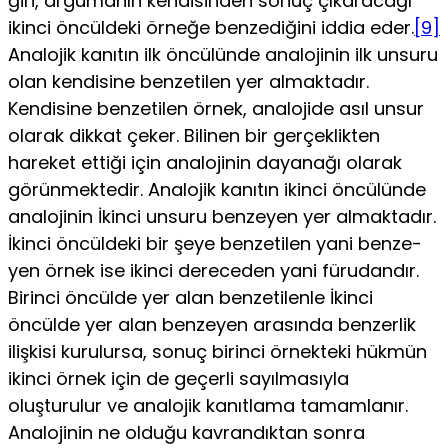
ğin, argümanın kendisinden sonuç çıkaracağı
ikinci öncül­deki örneğe benzediğini iddia eder.
[9]
Analojik kanıtın ilk ön­cülünde analojinin ilk unsuru
olan kendisine benzetilen yer almaktadır.
Kendisine benzetilen örnek, analojide asıl unsur
olarak dikkat çeker. Bilinen bir gerçeklikten
hareket ettiği için analojinin dayanağı olarak
görünmektedir. Analojik ka­nıtın ikinci öncülünde
analojinin İkinci unsuru benzeyen yer almaktadır.
İkinci öncüldeki bir şeye benzetilen yani benze­
yen örnek ise ikinci dereceden yani fürudandır.
Birinci ön­cülde yer alan benzetilenle İkinci
öncülde yer alan benzeyen arasında benzerlik
ilişkisi kurulursa, sonuç birinci örnekteki hükmün
ikinci örnek için de geçerli sayılmasıyla
oluşturulur ve analojik kanıtlama tamamlanır.
Analojinin ne olduğu kav­randıktan sonra