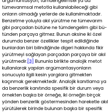
argümantasyon, tümdengelimsel ya da
tümevanmsal metotla kullanılabileceği gibi
onların olmadığı yerlerde de kullanılmaktadır.
Benzetme yoluyla akıl yürütme ne tümevarım
gibi parçadan bütüne ne tümdengelim gibi bü­
tünden parçaya gitmez. Bunun aksine iki özel
durumda ben­zer özellikler tespit edildiğinde
bunlardan biri bilindiğinde digeri hakkında fikir
yürütmeyi sağlayan parçadan parçaya bir akıl
yürütmedir.
[3]
Bununla birlikte analojik metot
kullanıla­rak yapılan argümantasyonların
sonucuyla ilgili kesin yargı­lara gitmekten
kaçınmak gerekmektedir. Analojik kanıtlama ya
da benzerlik kanıtında spesifik bir durum veya
örnekten başka bir örneğe, iki örneğin birçok
yönden benzerlik göster­mesinden hareketle akıl
yürütülerek birinde bulunan başka bir spesifik