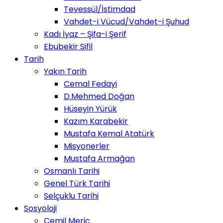
Tevessül/İstimdad
Vahdet-i Vücud/Vahdet-i Şuhud
Kadı İyaz – Şifa-i Şerif
Ebubekir Sifil
Tarih
Yakın Tarih
Cemal Fedayi
D.Mehmed Doğan
Hüseyin Yürük
Kazım Karabekir
Mustafa Kemal Atatürk
Misyonerler
Mustafa Armağan
Osmanlı Tarihi
Genel Türk Tarihi
Selçuklu Tarihi
Sosyoloji
Cemil Meriç