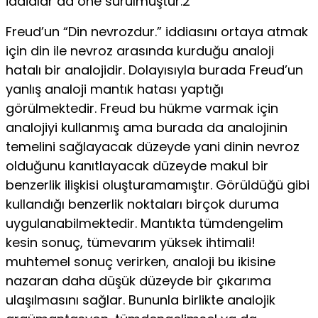
iddialar da öne sürülmüştür.2
Freud’un “Din nevrozdur.” iddiasını ortaya atmak
için din ile nevroz arasında kurduğu analoji
hatalı bir analojidir. Do­layısıyla burada Freud’un
yanlış analoji mantık hatası yaptığı
görülmektedir. Freud bu hükme varmak için
analojiyi kullan­mış ama burada da analojinin
temelini sağlayacak düzeyde yani dinin nevroz
olduğunu kanıtlayacak düzeyde makul bir
benzerlik ilişkisi oluşturamamıştır. Görüldüğü gibi
kullandı­ğı benzerlik noktaları birçok duruma
uygulanabilmektedir. Mantıkta tümdengelim
kesin sonuç, tümevarım yüksek ih­timali!
muhtemel sonuç verirken, analoji bu ikisine
nazaran daha düşük düzeyde bir çıkarıma
ulaşılmasını sağlar. Bu­nunla birlikte analojik