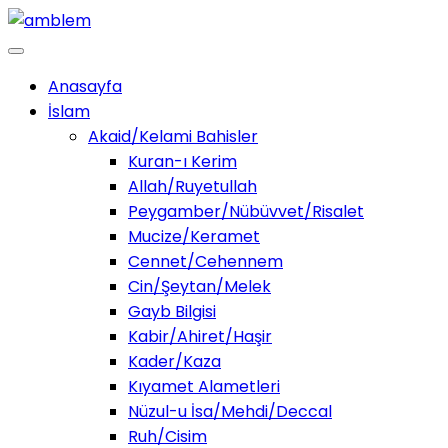
Anasayfa
İslam
Akaid/Kelami Bahisler
Kuran-ı Kerim
Allah/Ruyetullah
Peygamber/Nübüvvet/Risalet
Mucize/Keramet
Cennet/Cehennem
Cin/Şeytan/Melek
Gayb Bilgisi
Kabir/Ahiret/Haşir
Kader/Kaza
Kıyamet Alametleri
Nüzul-u İsa/Mehdi/Deccal
Ruh/Cisim