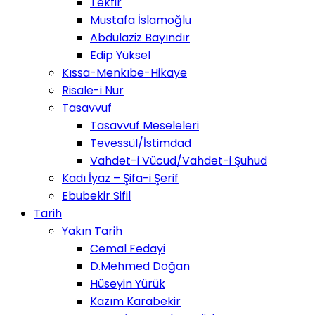
Tekfir
Mustafa İslamoğlu
Abdulaziz Bayındır
Edip Yüksel
Kıssa-Menkıbe-Hikaye
Risale-i Nur
Tasavvuf
Tasavvuf Meseleleri
Tevessül/İstimdad
Vahdet-i Vücud/Vahdet-i Şuhud
Kadı İyaz – Şifa-i Şerif
Ebubekir Sifil
Tarih
Yakın Tarih
Cemal Fedayi
D.Mehmed Doğan
Hüseyin Yürük
Kazım Karabekir