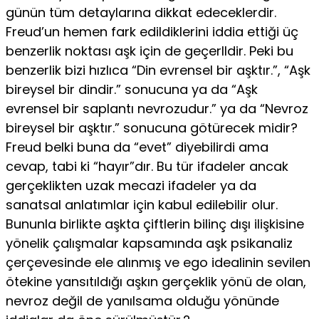
günün tüm detay­larına dikkat edeceklerdir.
Freud’un hemen fark edildiklerini iddia ettiği üç
benzerlik noktası aşk için de geçerlldir. Peki bu
benzerlik bizi hızlıca “Din evrensel bir aşktır.”, “Aşk
bireysel bir dindir.” sonucuna ya da “Aşk
evrensel bir saplantı nevro­zudur.” ya da “Nevroz
bireysel bir aşktır.” sonucuna götüre­cek midir?
Freud belki buna da “evet” diyebilirdi ama
cevap, tabi ki “hayır”dır. Bu tür ifadeler ancak
gerçeklikten uzak mecazi ifadeler ya da
sanatsal anlatımlar için kabul edilebi­lir olur.
Bununla birlikte aşkta çiftlerin bilinç dışı ilişkisine
yönelik çalışmalar kapsamında aşk psikanaliz
çerçevesinde ele alınmış ve ego idealinin sevilen
ötekine yansıtıldığı aşkın gerçeklik yönü de olan,
nevroz değil de yanılsama olduğu yö­nünde