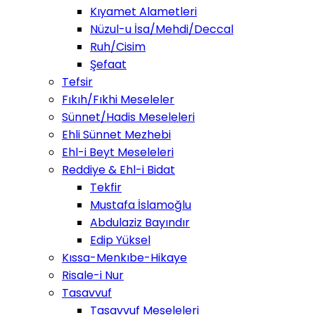
Kıyamet Alametleri
Nüzul-u İsa/Mehdi/Deccal
Ruh/Cisim
Şefaat
Tefsir
Fıkıh/Fıkhi Meseleler
Sünnet/Hadis Meseleleri
Ehli Sünnet Mezhebi
Ehl-i Beyt Meseleleri
Reddiye & Ehl-i Bidat
Tekfir
Mustafa İslamoğlu
Abdulaziz Bayındır
Edip Yüksel
Kıssa-Menkıbe-Hikaye
Risale-i Nur
Tasavvuf
Tasavvuf Meseleleri