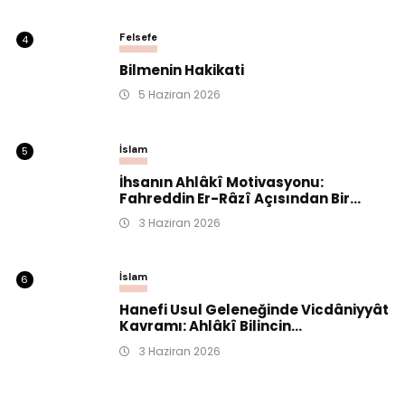
Felsefe
4
Bilmenin Hakikati
5 Haziran 2026
İslam
5
İhsanın Ahlâkî Motivasyonu:
Fahreddin Er-Râzî Açısından Bir...
3 Haziran 2026
İslam
6
Hanefi Usul Geleneğinde Vicdâniyyât
Kavramı: Ahlâkî Bilincin...
3 Haziran 2026