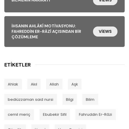
BILMENIN HAKIKATI
VIEWS
İHSANIN AHLÂKÎ MOTIVASYONU:
FAHREDDIN ER-RÂZÎ AÇISINDAN BIR
VIEWS
ÇÖZÜMLEME
ETIKETLER
Ahlak
Akıl
Allah
Aşk
bediüzzaman said nursi
Bilgi
Bilim
cemil meriç
Ebubekir Sifil
Fahruddin Er-Râzi