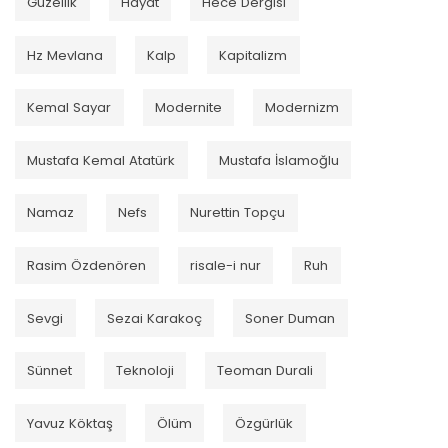
Güzellik
Hayat
Hece Dergisi
Hz Mevlana
Kalp
Kapitalizm
Kemal Sayar
Modernite
Modernizm
Mustafa Kemal Atatürk
Mustafa İslamoğlu
Namaz
Nefs
Nurettin Topçu
Rasim Özdenören
risale-i nur
Ruh
Sevgi
Sezai Karakoç
Soner Duman
Sünnet
Teknoloji
Teoman Durali
Yavuz Köktaş
Ölüm
Özgürlük