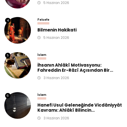
5 Haziran 2026
Felsefe
4
Bilmenin Hakikati
5 Haziran 2026
İslam
5
İhsanın Ahlâkî Motivasyonu:
Fahreddin Er-Râzî Açısından Bir...
3 Haziran 2026
İslam
6
Hanefi Usul Geleneğinde Vicdâniyyât
Kavramı: Ahlâkî Bilincin...
3 Haziran 2026