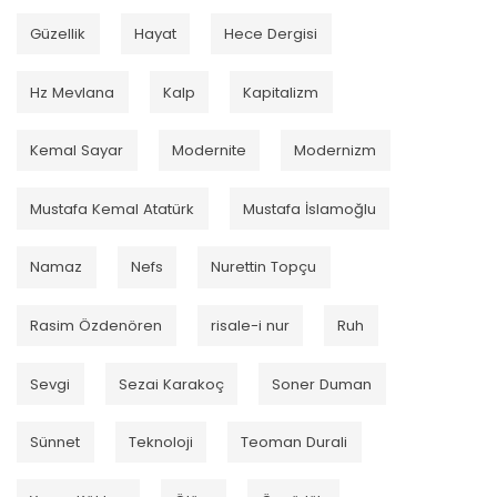
Güzellik
Hayat
Hece Dergisi
Hz Mevlana
Kalp
Kapitalizm
Kemal Sayar
Modernite
Modernizm
Mustafa Kemal Atatürk
Mustafa İslamoğlu
Namaz
Nefs
Nurettin Topçu
Rasim Özdenören
risale-i nur
Ruh
Sevgi
Sezai Karakoç
Soner Duman
Sünnet
Teknoloji
Teoman Durali