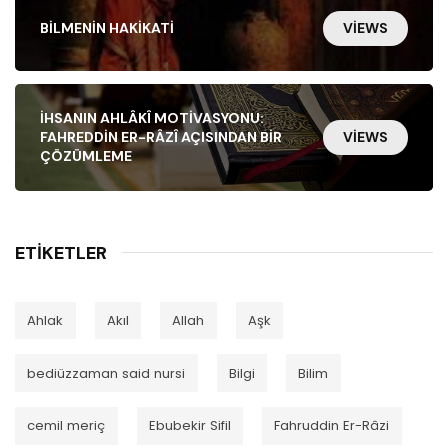
BILMENIN HAKIKATI
VIEWS
İHSANIN AHLÂKÎ MOTIVASYONU:
FAHREDDIN ER-RÂZÎ AÇISINDAN BIR
VIEWS
ÇÖZÜMLEME
ETIKETLER
Ahlak
Akıl
Allah
Aşk
bediüzzaman said nursi
Bilgi
Bilim
cemil meriç
Ebubekir Sifil
Fahruddin Er-Râzi