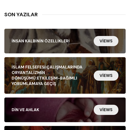
SON YAZILAR
İNSAN KALBININ ÖZELLIKLERI
VIEWS
İSLAM FELSEFESI ÇALIŞMALARINDA
ORYANTALIZMIN
VIEWS
DÖNÜŞÜMÜ:ETKILEŞIM-BAĞIMLI
YORUMLAMAYA GEÇIŞ
DIN VE AHLAK
VIEWS