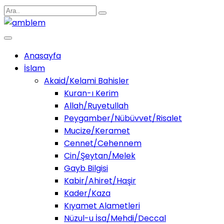
Anasayfa
İslam
Akaid/Kelami Bahisler
Kuran-ı Kerim
Allah/Ruyetullah
Peygamber/Nübüvvet/Risalet
Mucize/Keramet
Cennet/Cehennem
Cin/Şeytan/Melek
Gayb Bilgisi
Kabir/Ahiret/Haşir
Kader/Kaza
Kıyamet Alametleri
Nüzul-u İsa/Mehdi/Deccal