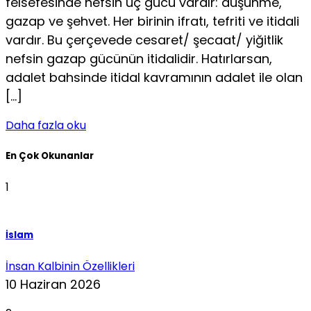
felsefesinde nefsin üç gücü vardır: düşünme,
gazap ve şehvet. Her birinin ifratı, tefriti ve itidali
vardır. Bu çerçevede cesaret/ şecaat/ yiğitlik
nefsin gazap gücünün itidalidir. Hatırlarsan,
adalet bahsinde itidal kavramının adalet ile olan
[…]
Daha fazla oku
En Çok Okunanlar
1
İslam
İnsan Kalbinin Özellikleri
10 Haziran 2026