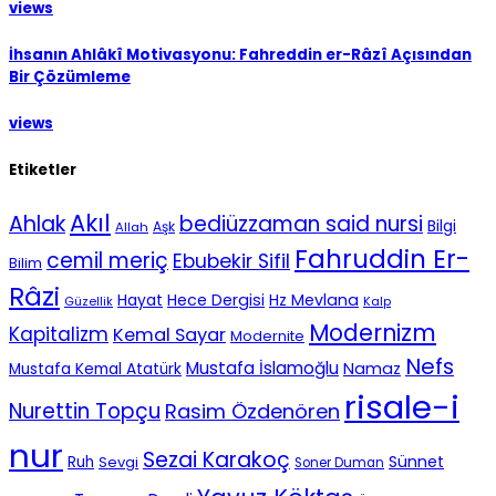
views
İhsanın Ahlâkî Motivasyonu: Fahreddin er-Râzî Açısından
Bir Çözümleme
views
Etiketler
Akıl
Ahlak
bediüzzaman said nursi
Bilgi
Aşk
Allah
Fahruddin Er-
cemil meriç
Ebubekir Sifil
Bilim
Râzi
Hece Dergisi
Hz Mevlana
Hayat
Güzellik
Kalp
Modernizm
Kapitalizm
Kemal Sayar
Modernite
Nefs
Mustafa İslamoğlu
Namaz
Mustafa Kemal Atatürk
risale-i
Nurettin Topçu
Rasim Özdenören
nur
Sezai Karakoç
Sünnet
Ruh
Sevgi
Soner Duman