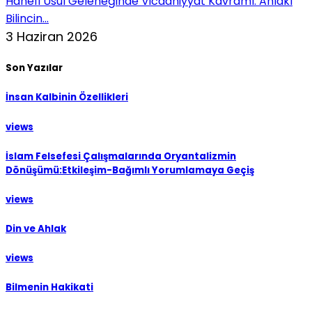
Hanefi Usul Geleneğinde Vicdâniyyât Kavramı: Ahlâkî
Bilincin...
3 Haziran 2026
Son Yazılar
İnsan Kalbinin Özellikleri
views
İslam Felsefesi Çalışmalarında Oryantalizmin
Dönüşümü:Etkileşim-Bağımlı Yorumlamaya Geçiş
views
Din ve Ahlak
views
Bilmenin Hakikati