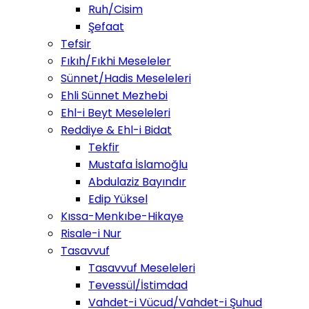
Ruh/Cisim
Şefaat
Tefsir
Fıkıh/Fıkhi Meseleler
Sünnet/Hadis Meseleleri
Ehli Sünnet Mezhebi
Ehl-i Beyt Meseleleri
Reddiye & Ehl-i Bidat
Tekfir
Mustafa İslamoğlu
Abdulaziz Bayındır
Edip Yüksel
Kıssa-Menkıbe-Hikaye
Risale-i Nur
Tasavvuf
Tasavvuf Meseleleri
Tevessül/İstimdad
Vahdet-i Vücud/Vahdet-i Şuhud