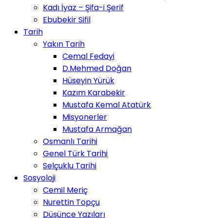
Kadı İyaz – Şifa-i Şerif
Ebubekir Sifil
Tarih
Yakın Tarih
Cemal Fedayi
D.Mehmed Doğan
Hüseyin Yürük
Kazım Karabekir
Mustafa Kemal Atatürk
Misyonerler
Mustafa Armağan
Osmanlı Tarihi
Genel Türk Tarihi
Selçuklu Tarihi
Sosyoloji
Cemil Meriç
Nurettin Topçu
Düşünce Yazıları