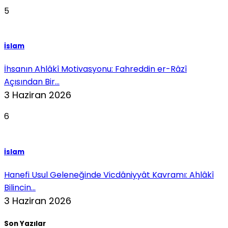
5
İslam
İhsanın Ahlâkî Motivasyonu: Fahreddin er-Râzî
Açısından Bir...
3 Haziran 2026
6
İslam
Hanefi Usul Geleneğinde Vicdâniyyât Kavramı: Ahlâkî
Bilincin...
3 Haziran 2026
Son Yazılar