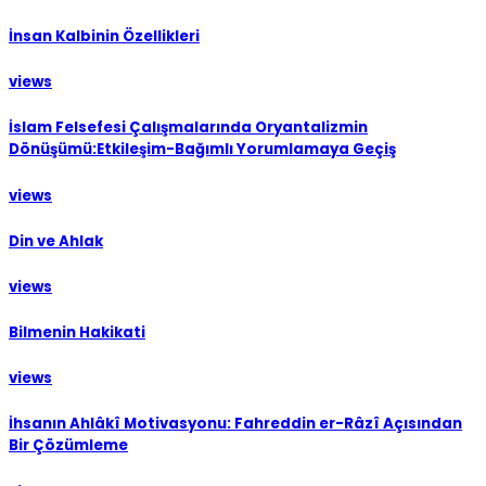
İnsan Kalbinin Özellikleri
views
İslam Felsefesi Çalışmalarında Oryantalizmin
Dönüşümü:Etkileşim-Bağımlı Yorumlamaya Geçiş
views
Din ve Ahlak
views
Bilmenin Hakikati
views
İhsanın Ahlâkî Motivasyonu: Fahreddin er-Râzî Açısından
Bir Çözümleme