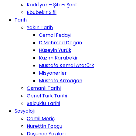
Kadı İyaz – Şifa-i Şerif
Ebubekir Sifil
Tarih
Yakın Tarih
Cemal Fedayi
D.Mehmed Doğan
Hüseyin Yürük
Kazım Karabekir
Mustafa Kemal Atatürk
Misyonerler
Mustafa Armağan
Osmanlı Tarihi
Genel Türk Tarihi
Selçuklu Tarihi
Sosyoloji
Cemil Meriç
Nurettin Topçu
Düşünce Yazıları