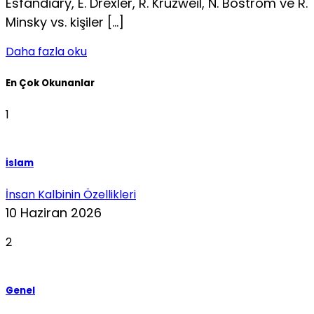
Esfandiary, E. Drexler, R. Kruzweil, N. Bostrom ve R.
Minsky vs. kişiler […]
Daha fazla oku
En Çok Okunanlar
1
İslam
İnsan Kalbinin Özellikleri
10 Haziran 2026
2
Genel