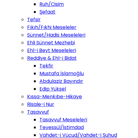
Ruh/Cisim
Şefaat
Tefsir
Fıkıh/Fıkhi Meseleler
Sünnet/Hadis Meseleleri
Ehli Sünnet Mezhebi
Ehl-i Beyt Meseleleri
Reddiye & Ehl-i Bidat
Tekfir
Mustafa İslamoğlu
Abdulaziz Bayındır
Edip Yüksel
Kıssa-Menkıbe-Hikaye
Risale-i Nur
Tasavvuf
Tasavvuf Meseleleri
Tevessül/İstimdad
Vahdet-i Vücud/Vahdet-i Şuhud