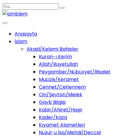
Anasayfa
İslam
Akaid/Kelami Bahisler
Kuran-ı Kerim
Allah/Ruyetullah
Peygamber/Nübüvvet/Risalet
Mucize/Keramet
Cennet/Cehennem
Cin/Şeytan/Melek
Gayb Bilgisi
Kabir/Ahiret/Haşir
Kader/Kaza
Kıyamet Alametleri
Nüzul-u İsa/Mehdi/Deccal