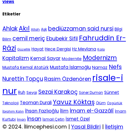
views
Etiketler
Akıl
Ahlak
bediüzzaman said nursi
Bilgi
Aşk
Allah
Fahruddin Er-
cemil meriç
Ebubekir Sifil
Bilim
Râzi
Hece Dergisi
Hz Mevlana
Hayat
Güzellik
Kalp
Modernizm
Kapitalizm
Kemal Sayar
Modernite
Nefs
Mustafa İslamoğlu
Namaz
Mustafa Kemal Atatürk
risale-i
Nurettin Topçu
Rasim Özdenören
nur
Sezai Karakoç
Sünnet
Ruh
Sevgi
Soner Duman
Yavuz Köktaş
Teoman Durali
Teknoloji
Ölüm
Özgürlük
İmam el-Gazzâlî
İhsan Fazlıoğlu
İlim
İmam
İbrahim Kalın
İnsan
İsmet Özel
Kurtubi
İsmail Çetin
İman
© 2024. İlimcephesi.com |
Yasal Bildiri
|
İletişim