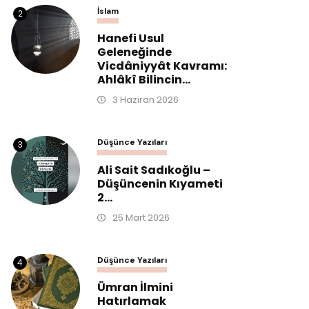
İslam
2
Hanefi Usul
Geleneğinde
Vicdâniyyât Kavramı:
Ahlâkî Bilincin...
3 Haziran 2026
Düşünce Yazıları
3
Ali Sait Sadıkoğlu –
Düşüncenin Kıyameti
2...
25 Mart 2026
Düşünce Yazıları
4
Ümran İlmini
Hatırlamak