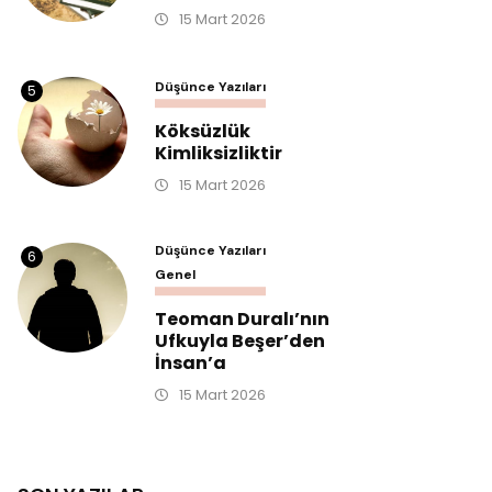
15 Mart 2026
Düşünce Yazıları
5
Köksüzlük
Kimliksizliktir
15 Mart 2026
Düşünce Yazıları
6
Genel
Teoman Duralı’nın
Ufkuyla Beşer’den
İnsan’a
15 Mart 2026