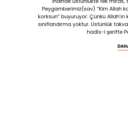
indinde üstünlükte tek miras, t
Peygamberimiz(sav) “Kim Allah kat
korksun” buyuruyor. Çünkü Allah’ın k
sınıflandırma yoktur. Üstünlük takvay
hadîs-i şerifte
DAH