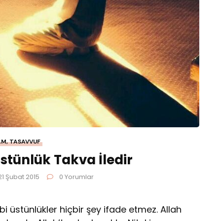
AM
,
TASAVVUF
stünlük Takva İledir
 21 Şubat 2015
0 Yorumlar
bi üstünlükler hiçbir şey ifade etmez. Allah