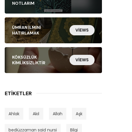
NOTLARIM
ÜMRAN İLMINI
VIEWS
HATIRLAMAK
KÖKSÜZLÜK
VIEWS
KIMLIKSIZLIKTIR
ETIKETLER
Ahlak
Akıl
Allah
Aşk
bediüzzaman said nursi
Bilgi