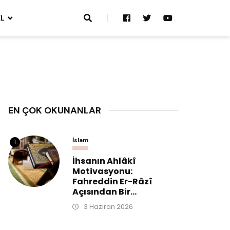
L
EN ÇOK OKUNANLAR
İslam
1
İhsanın Ahlâkî
Motivasyonu:
Fahreddin Er-Râzî
Açısından Bir...
3 Haziran 2026