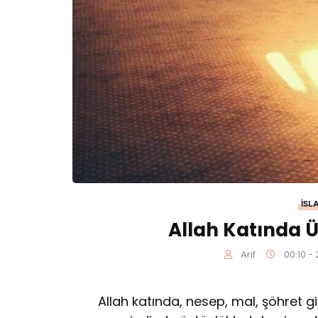
İSL
Allah Katında Ü
Arif
00:10 -
Allah katında, nesep, mal, şöhret gi