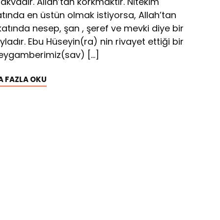
akvadır. Allah’tan korkmaktır. Nitekim
ında en üstün olmak istiyorsa, Allah’tan
atında nesep, şan , şeref ve mevki diye bir
ladır. Ebu Hüseyin(ra) nin rivayet ettiği bir
 Peygamberimiz(sav) […]
A FAZLA OKU