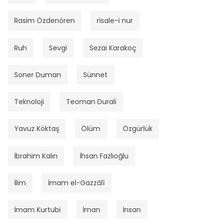
Rasim Özdenören
risale-i nur
Ruh
Sevgi
Sezai Karakoç
Soner Duman
Sünnet
Teknoloji
Teoman Durali
Yavuz Köktaş
Ölüm
Özgürlük
İbrahim Kalın
İhsan Fazlıoğlu
İlim
İmam el-Gazzâlî
İmam Kurtubi
İman
İnsan