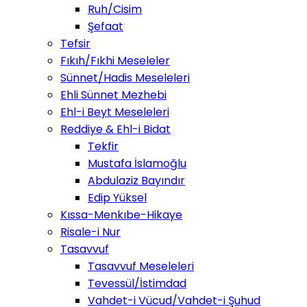
Ruh/Cisim
Şefaat
Tefsir
Fıkıh/Fıkhi Meseleler
Sünnet/Hadis Meseleleri
Ehli Sünnet Mezhebi
Ehl-i Beyt Meseleleri
Reddiye & Ehl-i Bidat
Tekfir
Mustafa İslamoğlu
Abdulaziz Bayındır
Edip Yüksel
Kıssa-Menkıbe-Hikaye
Risale-i Nur
Tasavvuf
Tasavvuf Meseleleri
Tevessül/İstimdad
Vahdet-i Vücud/Vahdet-i Şuhud