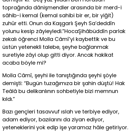
toprağında dânişmendler arasında bir merd-i
sâhib-i kemal (kemal sahibi bir er, bir yiğit)
zuhûr etti. Onun da Kaşgarlı Şeyh Sa’deddîn
yolunu kesip zâyieyledi.”HocaŞihâbüddîn parlak
zekalı öğrenci Molla Câmî’yi kaybettik ve bu
üstün yetenekli talebe, şeyhe bağlanmak
suretiyle zâyi olup gitti diyor. Ancak hakikat
acaba böyle mi?
Molla Câmî, şeyhi ile tanıştığında şeyhi şöyle
demişti: “Bugün tuzağımıza bir şahin düştü! Hak
Teâlâ bu delikanlının sohbetiyle bizi memnun
kıldı.”
Bazı gençleri tasavvuf ıslah ve terbiye ediyor,
adam ediyor, bazılarını da ziyan ediyor,
yeteneklerini yok edip işe yaramaz hâle getiriyor.