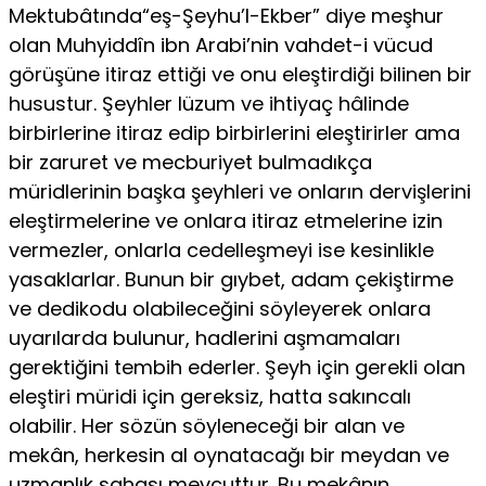
Mektubâtında“eş-Şeyhu’l-Ekber” diye meşhur
olan Muhyiddîn ibn Arabi’nin vahdet-i vücud
görüşüne itiraz ettiği ve onu eleştirdiği bilinen bir
husustur. Şeyhler lüzum ve ihtiyaç hâlinde
birbirlerine itiraz edip birbirlerini eleştirirler ama
bir zaruret ve mecburiyet bulmadıkça
müridlerinin başka şeyhleri ve onların dervişlerini
eleştirmelerine ve onlara itiraz etmelerine izin
vermezler, onlarla cedelleşmeyi ise kesinlikle
yasaklarlar. Bunun bir gıybet, adam çekiştirme
ve dedikodu olabileceğini söyleyerek onlara
uyarılarda bulunur, hadlerini aşmamaları
gerektiğini tembih ederler. Şeyh için gerekli olan
eleştiri müridi için gereksiz, hatta sakıncalı
olabilir. Her sözün söyleneceği bir alan ve
mekân, herkesin al oynatacağı bir meydan ve
uzmanlık sahası mevcuttur. Bu mekânın