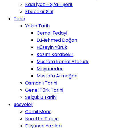
Kadı İyaz – Şifa-i Şerif
Ebubekir Sifil
Tarih
Yakın Tarih
Cemal Fedayi
D.Mehmed Doğan
Hüseyin Yürük
Kazım Karabekir
Mustafa Kemal Atatürk
Misyonerler
Mustafa Armağan
Osmanlı Tarihi
Genel Türk Tarihi
Selçuklu Tarihi
Sosyoloji
Cemil Meriç
Nurettin Topçu
Düşünce Yazıları