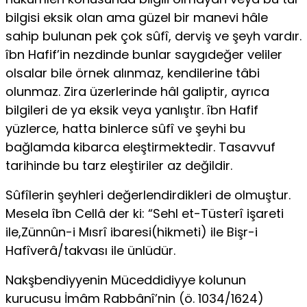
bilgisi eksik olan ama güzel bir manevi hâle
sahip bulunan pek çok sûfî, derviş ve şeyh vardır.
îbn Hafif’in nezdinde bunlar saygıdeğer veliler
olsalar bile örnek alınmaz, kendilerine tâbi
olunmaz. Zira üzerlerinde hâl galiptir, ayrıca
bilgileri de ya eksik veya yanlıştır. îbn Hafif
yüzlerce, hatta binlerce sûfî ve şeyhi bu
bağlamda kibarca eleştirmektedir. Tasavvuf
tarihinde bu tarz eleştiriler az değildir.
Sûfîlerin şeyhleri değerlendirdikleri de olmuştur.
Mesela îbn Cellâ der ki: “Sehl et-Tüsterî işareti
ile,Zünnûn-i Mısrî ibaresi(hikmeti) ile Bişr-i
Hafîverâ/takvası ile ünlüdür.
Nakşbendiyyenin Müceddidiyye kolunun
kurucusu İmâm Rabbânî’nin (ö. 1034/1624)