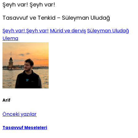
Şeyh var! Şeyh var!
Tasavvuf ve Tenkid – Süleyman Uludağ
Şeyh var! Şeyh var!
Mürid ve derviş
Süleyman Uludağ
Ulema
Arif
Önceki yazılar
Tasavvuf Meseleleri