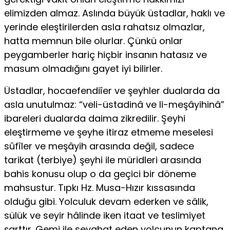
elimizden almaz. Aslında büyük üstadlar, haklı ve
yerinde eleştirilerden asla rahatsız olmazlar,
hatta memnun bile olurlar. Çünkü onlar
peygamberler hariç hiçbir insanın hatasız ve
masum olmadığını gayet iyi bilirler.
Üstadlar, hocaefendiîer ve şeyhler dualarda da
asla unutulmaz: “veli-üstadinâ ve li-meşâyihinâ”
ibareleri dualarda daima zikredilir. Şeyhi
eleştirmeme ve şeyhe itiraz etmeme meselesi
sûfîler ve meşâyih arasında değil, sadece
tarikat (terbiye) şeyhi ile müridleri arasında
bahis konusu olup o da geçici bir döneme
mahsustur. Tıpkı Hz. Musa-Hızır kıssasında
olduğu gibi. Yolculuk devam ederken ve sâlik,
sülük ve seyir hâlinde iken itaat ve teslimiyet
şarttır. Gemi ile seyahat eden yolcunun kaptana,