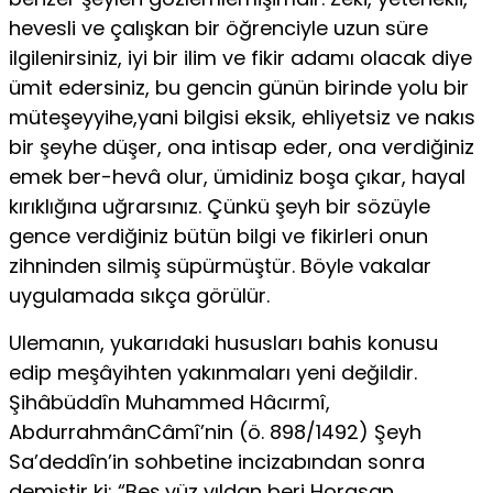
hevesli ve çalışkan bir öğrenciyle uzun süre
ilgilenirsiniz, iyi bir ilim ve fikir adamı olacak diye
ümit edersiniz, bu gencin günün birinde yolu bir
müteşeyyihe,yani bilgisi eksik, ehliyetsiz ve nakıs
bir şeyhe düşer, ona intisap eder, ona verdiğiniz
emek ber-hevâ olur, ümidiniz boşa çıkar, hayal
kırıklığına uğrarsınız. Çünkü şeyh bir sözüyle
gence verdiğiniz bütün bilgi ve fikirleri onun
zihninden silmiş süpürmüştür. Böyle vakalar
uygulamada sıkça görülür.
Ulemanın, yukarıdaki hususları bahis konusu
edip meşâyihten yakınmaları yeni değildir.
Şihâbüddîn Muhammed Hâcırmî,
AbdurrahmânCâmî’nin (ö. 898/1492) Şeyh
Sa’deddîn’in sohbetine incizabından sonra
demiştir ki: “Beş yüz yıldan beri Horasan