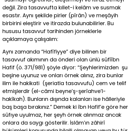
değil. Zira tasavvufta kıllet-i kelâm ve susmak
esastır. Aynı şekilde pirler (pîrân) ve meşâyih
birbirini eleştirir ve itirazda bulunabilirler. Bu
hususu tasavvuf tarihinden jörneklerle
açıklamaya çalışalım:
Aynı zamanda “Hafîfiyye” diye bilinen bir
tasavvuf akımının da önderi olan ünlü sûfîîbn
Hafif (ö. 371/981) şöyle diyor: “Şeyhlerimizden şu
beşine uyunuz ve onları örnek alınız, zira bunlar
ilim ile hakikati (şeriatla tasavvufu) cem ve telif
etmişlerdir (el-câmi beyne’ş-şerîahve’l-
hakîkah). Bunların dışında kalanları ise hâlleriyle
baş başa bırakınız.” Demek ki îbn Hafif’e göre her
sûfıye uyulmaz, her şeyh örnek alınmaz ancak
onlara da saygı gösterilir. İslâm’ın zâhirî
hükümleri konusunda bilgili olmayan veya bu tür