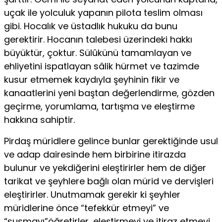
uçak ile yolculuk yapanın pilota teslim olması
gibi. Hocalık ve üstadlık hukuku da bunu
gerektirir. Hocanın talebesi üzerindeki hakkı
büyüktür, çoktur. Sülûkünü tamamlayan ve
ehliyetini ispatlayan sâlik hürmet ve tazimde
kusur etmemek kaydıyla şeyhinin fikir ve
kanaatlerini yeni baştan değerlendirme, gözden
geçirme, yorumlama, tartışma ve eleştirme
hakkına sahiptir.
Pirdaş müridlere gelince bunlar gerektiğinde usul
ve adap dairesinde hem birbirine itirazda
bulunur ve yekdiğerini eleştirirler hem de diğer
tarikat ve şeyhlere bağlı olan mürid ve dervişleri
eleştirirler. Unutmamak gerekir ki şeyhler
müridlerine önce “tefekkür etmeyi” ve
“susmayı”öğretirler, eleştirmeyi ve itiraz etmeyi