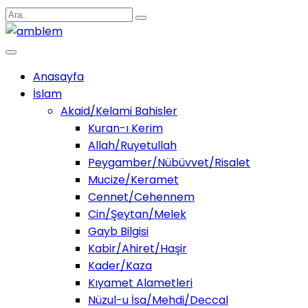
Anasayfa
İslam
Akaid/Kelami Bahisler
Kuran-ı Kerim
Allah/Ruyetullah
Peygamber/Nübüvvet/Risalet
Mucize/Keramet
Cennet/Cehennem
Cin/Şeytan/Melek
Gayb Bilgisi
Kabir/Ahiret/Haşir
Kader/Kaza
Kıyamet Alametleri
Nüzul-u İsa/Mehdi/Deccal