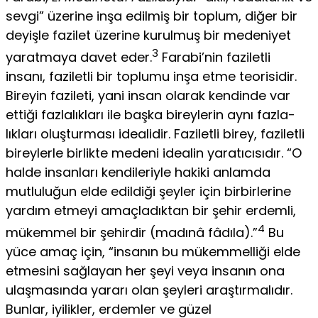
sevgi” üzerine inşa edilmiş bir toplum, diğer bir
deyişle fazilet üzerine kurulmuş bir medeniyet
3
yaratmaya davet eder.
Farabi’nin faziletli
insanı, faziletli bir toplumu inşa etme teorisidir.
Bireyin fa­zileti, yani insan olarak kendinde var
ettiği fazlalıkları ile başka bireylerin aynı fazla­
lıkları oluşturması idealidir. Faziletli birey, faziletli
bireylerle birlikte medeni idealin yaratıcısıdır. “O
halde insanları kendileriyle hakiki anlamda
mutluluğun elde edildiği şeyler için birbirlerine
yardım etmeyi amaçladıktan bir şehir erdemli,
4
mükemmel bir şehirdir (madınâ fâdıla).”
Bu
yüce amaç için, “insanın bu mükemmelliği elde
etme­sini sağlayan her şeyi veya insanın ona
ulaşmasında yararı olan şeyleri araştırmalıdır.
Bunlar, iyilikler, erdemler ve güzel