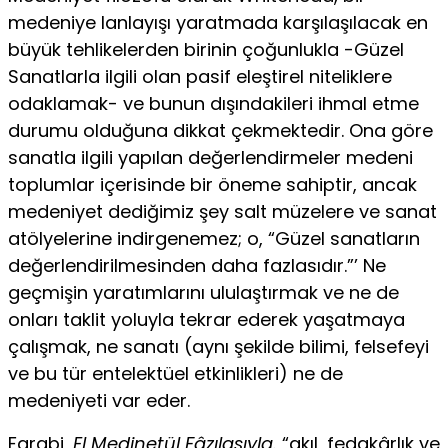
medeniye lanlayışı yaratmada karşılaşılacak en
büyük tehlikelerden birinin çoğunlukla -Güzel
Sanatlarla ilgili olan pasif eleştirel niteliklere
odaklamak- ve bunun dışındakileri ihmal etme
durumu olduğuna dikkat çekmektedir. Ona göre
sanatla ilgili yapılan değerlendirmeler medeni
toplumlar içerisinde bir öneme sahiptir, ancak
medeniyet dediğimiz şey salt müze­lere ve sanat
atölyelerine indirgenemez; o, “Güzel sanatların
değerlendirilmesinden daha fazlasıdır.”’ Ne
geçmişin yaratımlarını ululaştırmak ve ne de
onları taklit yoluyla tekrar ederek yaşatmaya
çalışmak, ne sanatı (aynı şekilde bilimi, felsefeyi
ve bu tür entelektüel etkinlikleri) ne de
medeniyeti var eder.
Farabi,
El Medinetül Fâzılasıyla.
“akıl, fedakârlık ve