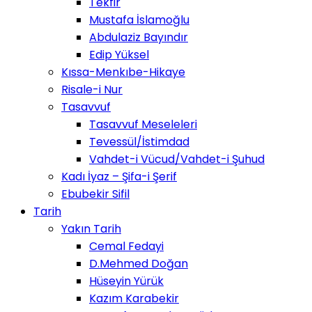
Tekfir
Mustafa İslamoğlu
Abdulaziz Bayındır
Edip Yüksel
Kıssa-Menkıbe-Hikaye
Risale-i Nur
Tasavvuf
Tasavvuf Meseleleri
Tevessül/İstimdad
Vahdet-i Vücud/Vahdet-i Şuhud
Kadı İyaz – Şifa-i Şerif
Ebubekir Sifil
Tarih
Yakın Tarih
Cemal Fedayi
D.Mehmed Doğan
Hüseyin Yürük
Kazım Karabekir