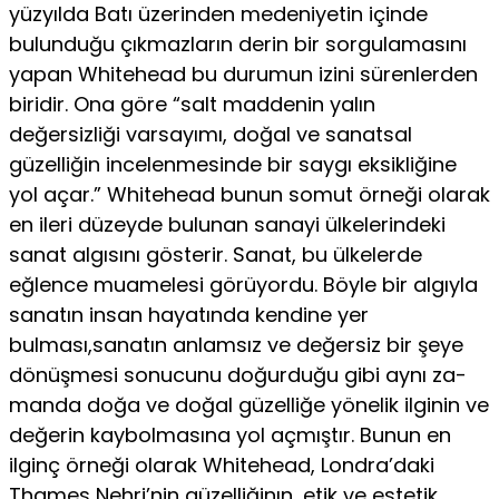
yüzyılda Batı üzerinden medeniyetin içinde
bulunduğu çıkmazların derin bir sor­gulamasını
yapan Whitehead bu durumun izini sürenlerden
biridir. Ona göre “salt maddenin yalın
değersizliği varsayımı, doğal ve sanatsal
güzelliğin incelenmesinde bir saygı eksikliğine
yol açar.” Whitehead bunun somut örneği olarak
en ileri düzey­de bulunan sanayi ülkelerindeki
sanat algısını gösterir. Sanat, bu ülkelerde
eğlence muamelesi görüyordu. Böyle bir algıyla
sanatın insan hayatında kendine yer
bulması,sanatın anlamsız ve değersiz bir şeye
dönüşmesi sonucunu doğurduğu gibi aynı za­
manda doğa ve doğal güzelliğe yönelik ilginin ve
değerin kaybolmasına yol açmıştır. Bunun en
ilginç örneği olarak Whitehead, Londra’daki
Thames Nehri’nin güzelliğinın, etik ve estetik