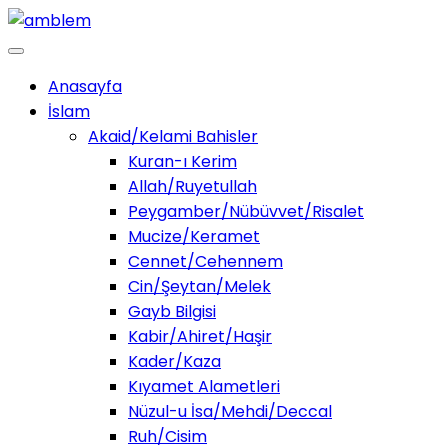
Anasayfa
İslam
Akaid/Kelami Bahisler
Kuran-ı Kerim
Allah/Ruyetullah
Peygamber/Nübüvvet/Risalet
Mucize/Keramet
Cennet/Cehennem
Cin/Şeytan/Melek
Gayb Bilgisi
Kabir/Ahiret/Haşir
Kader/Kaza
Kıyamet Alametleri
Nüzul-u İsa/Mehdi/Deccal
Ruh/Cisim