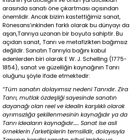
arasında sanatı öne çıkartması açısından
önemlidir. Ancak bizim kastet­tiğimiz sanat,
Rönesans’ınkinden farklı olarak bu dünyayı da
aşan,Tanrıya uzanan bir boyuta sahiptir. Bu
açıdan sanat, Tanrı ve metafizikten bağımsız
değildir. Sanatın Tanrıyla bağını kabul
edenlerden biri olarak E W. J. Schelling (1775-
1854), sanat ve güzelliğin kaynağının Tanrı
oluğunu şöyle ifade etmektedir:
“Tüm sanatın dolayımsız nedeni Tanrıdır. Zira
Tanrı, mutlak özdeşliği sayesinde sana­tın
dayanağı olan reel ve idealin karşılıklı olarak
ayrımsızlığa şekillenmesinin kaynağı­dır ya da
Tanrı ideaların kaynağıdır….. Sanat ise asli
örneklerin /arketiplerin temsilidir, dolayısıyla
Tanrının kendisi sanatın nihai imkânı ve