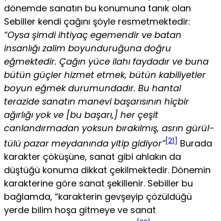
dönemde sanatın bu konumuna tanık olan
Sebiller kendi çağını şöyle res­metmektedir:
“Oysa şimdi ihtiyaç egemendir ve batan
insanlığı zalim boyunduruğuna doğru
eğmektedir. Çağın yüce ilahı faydadır ve buna
bütün güçler hizmet etmek, bütün kabiliyetler
boyun eğmek durumundadır. Bu hantal
terazide sanatın manevi başarısının hiçbir
ağırlığı yok ve [bu başarı,] her çeşit
canlandırmadan yoksun bırakılmış, asrın gürül­
[21]
tülü pazar meydanında yitip gidiyor”
Burada
karakter çöküşüne, sanat gibi ahlakın da
düştüğü konuma dikkat çekilmektedir. Dönemin
karakterine göre sanat şekillenir. Sebiller bu
bağlamda, “karakterin gevşeyip çözüldüğü
yerde bilim hoşa gitmeye ve sanat