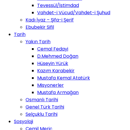
Tevessül/İstimdad
Vahdet-i Vücud/Vahdet-i Şuhud
Kadı İyaz – Şifa-i Şerif
Ebubekir Sifil
Tarih
Yakın Tarih
Cemal Fedayi
D.Mehmed Doğan
Hüseyin Yürük
Kazım Karabekir
Mustafa Kemal Atatürk
Misyonerler
Mustafa Armağan
Osmanlı Tarihi
Genel Türk Tarihi
Selçuklu Tarihi
Sosyoloji
Cemil Meriç