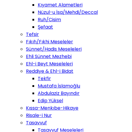
Kıyamet Alametleri
Nüzul-u İsa/Mehdi/Deccal
Ruh/Cisim
Şefaat
Tefsir
Fıkıh/Fıkhi Meseleler
Sünnet/Hadis Meseleleri
Ehli Sünnet Mezhebi
Ehl-i Beyt Meseleleri
Reddiye & Ehl-i Bidat
Tekfir
Mustafa İslamoğlu
Abdulaziz Bayındır
Edip Yüksel
Kıssa-Menkıbe-Hikaye
Risale-i Nur
Tasavvuf
Tasavvuf Meseleleri