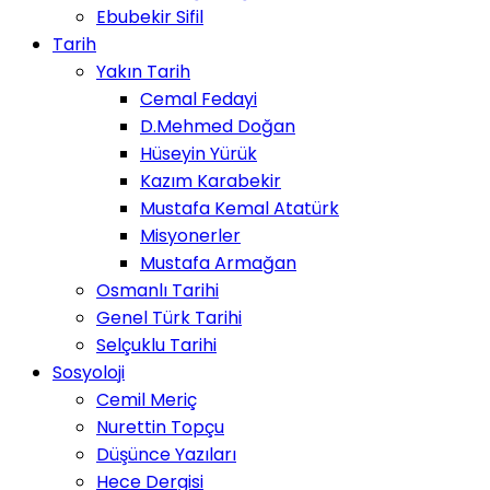
Ebubekir Sifil
Tarih
Yakın Tarih
Cemal Fedayi
D.Mehmed Doğan
Hüseyin Yürük
Kazım Karabekir
Mustafa Kemal Atatürk
Misyonerler
Mustafa Armağan
Osmanlı Tarihi
Genel Türk Tarihi
Selçuklu Tarihi
Sosyoloji
Cemil Meriç
Nurettin Topçu
Düşünce Yazıları
Hece Dergisi