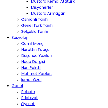
Mustafa Kemal Atatürk
Misyonerler
Mustafa Armağan
Osmanlı Tarihi
Genel Türk Tarihi
Selçuklu Tarihi
Sosyoloji
Cemil Meriç
Nurettin Topçu
Düşünce Yazıları
Hece Dergisi
Nuri Pakdil
Mehmet Kaplan
İsmet Özel
Genel
Felsefe
Edebiyat
Siyaset