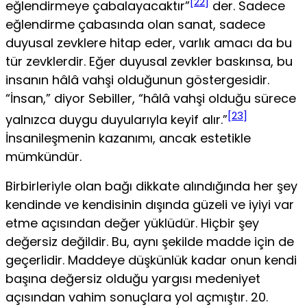
[22]
eğlendirmeye çabalayacaktır”
der. Sadece
eğlendirme çabasında olan sanat, sadece
duyusal zevklere hitap eder, varlık amacı da bu
tür zevklerdir. Eğer duyusal zevkler baskınsa, bu
insanın hâlâ vahşi olduğunun göstergesidir.
“İnsan,” diyor Sebil­ler, “hâlâ vahşi olduğu sürece
[23]
yalnızca duygu duyularıyla keyif alır.”
İnsanileşmenin kazanımı, ancak estetikle
mümkündür.
Birbirleriyle olan bağı dikkate alındığında her şey
kendinde ve kendisinin dı­şında güzeli ve iyiyi var
etme açısından değer yüklüdür. Hiçbir şey
değersiz değildir. Bu, aynı şekilde madde için de
geçerlidir. Maddeye düşkünlük kadar onun kendi
başına değersiz olduğu yargısı medeniyet
açısından vahim sonuçlara yol açmıştır. 20.