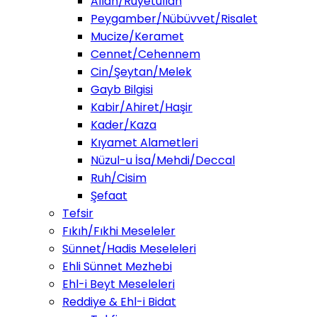
Allah/Ruyetullah
Peygamber/Nübüvvet/Risalet
Mucize/Keramet
Cennet/Cehennem
Cin/Şeytan/Melek
Gayb Bilgisi
Kabir/Ahiret/Haşir
Kader/Kaza
Kıyamet Alametleri
Nüzul-u İsa/Mehdi/Deccal
Ruh/Cisim
Şefaat
Tefsir
Fıkıh/Fıkhi Meseleler
Sünnet/Hadis Meseleleri
Ehli Sünnet Mezhebi
Ehl-i Beyt Meseleleri
Reddiye & Ehl-i Bidat