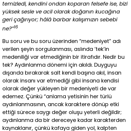
temizledi, kendini ondan koparan felsefe ise, bizi
yüksek sesle ve acil olarak doğanın kuca­ğına
geri çağırıyor; hâlâ barbar kalışımızın sebebi
16
ne?”
Bu soru ve bu soru üzerinden “medeniyet” adı
verilen şeyin sorgulanması, aslında ‘tek’in
medeniliği var etmediğinin bir itirafıdır. Nedir bu
tek? Aydınlanma dönemi için akıldı. Duyguyu
dışarıda bırakarak salt kendi başına akıl, insan
olarak insanı var etmediği gibi insana kendisi
olarak değer yükleyen bir medeniyeti de var
edemez. Çünkü “anlama yetisinin her türlü
aydınlanmasının, ancak karaktere dönüp etki
etti­ği sürece saygı değer oluşu yeterli değildir;
aydınlanma da bir dereceye kadar karak­terden
kaynaklanır, çünkü kafaya giden yol, kalpten