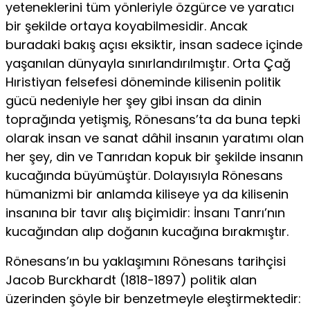
yeteneklerini tüm yönleriyle öz­gürce ve yaratıcı
bir şekilde ortaya koyabilmesidir. Ancak
buradaki bakış açısı eksiktir, insan sadece içinde
yaşanılan dünyayla sınırlandırılmıştır. Orta Çağ
Hıristiyan felse­fesi döneminde kilisenin politik
gücü nedeniyle her şey gibi insan da dinin
toprağın­da yetişmiş, Rönesans’ta da buna tepki
olarak insan ve sanat dâhil insanın yaratımı olan
her şey, din ve Tanrıdan kopuk bir şekilde insanın
kucağında büyümüştür. Dola­yısıyla Rönesans
hümanizmi bir anlamda kiliseye ya da kilisenin
insanına bir tavır alış biçimidir: İnsanı Tanrı’nın
kucağından alıp doğanın kucağına bırakmıştır.
Rönesans’ın bu yaklaşımını Rönesans tarihçisi
Jacob Burckhardt (1818-1897) politik alan
üzerinden şöyle bir benzetmeyle eleştirmektedir: