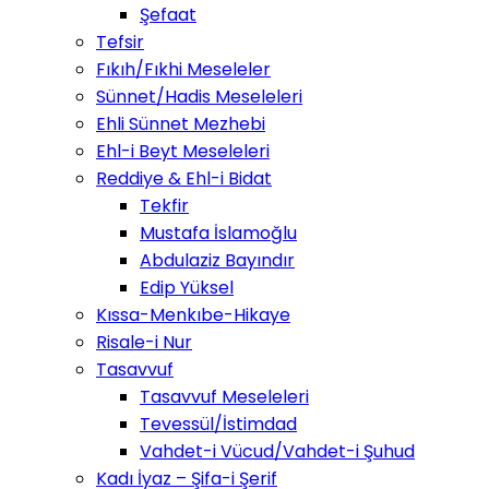
Şefaat
Tefsir
Fıkıh/Fıkhi Meseleler
Sünnet/Hadis Meseleleri
Ehli Sünnet Mezhebi
Ehl-i Beyt Meseleleri
Reddiye & Ehl-i Bidat
Tekfir
Mustafa İslamoğlu
Abdulaziz Bayındır
Edip Yüksel
Kıssa-Menkıbe-Hikaye
Risale-i Nur
Tasavvuf
Tasavvuf Meseleleri
Tevessül/İstimdad
Vahdet-i Vücud/Vahdet-i Şuhud
Kadı İyaz – Şifa-i Şerif