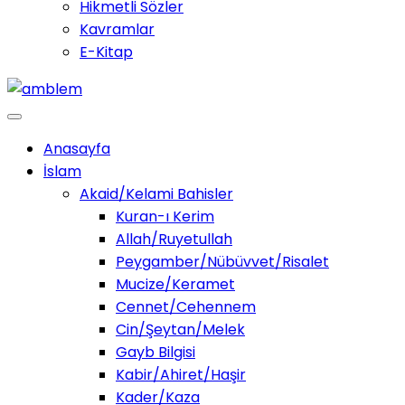
Hikmetli Sözler
Kavramlar
E-Kitap
Anasayfa
İslam
Akaid/Kelami Bahisler
Kuran-ı Kerim
Allah/Ruyetullah
Peygamber/Nübüvvet/Risalet
Mucize/Keramet
Cennet/Cehennem
Cin/Şeytan/Melek
Gayb Bilgisi
Kabir/Ahiret/Haşir
Kader/Kaza