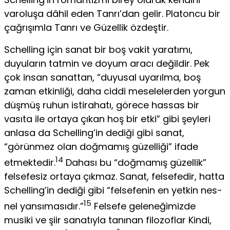
varoluşa dâhil eden Tanrı’dan gelir. Platoncu bir
çağrışımla Tanrı ve Güzellik özdeştir.
Schelling için sanat bir boş vakit yaratımı,
duyuların tatmin ve doyum aracı de­ğildir. Pek
çok insan sanattan, “duyusal uyarılma, boş
zaman etkinliği, daha ciddi me­selelerden yorgun
düşmüş ruhun istirahatı, görece hassas bir
vasıta ile ortaya çıkan hoş bir etki” gibi şeyleri
anlasa da Schelling’in dediği gibi sanat,
“görünmez olan doğmamış güzelliği” ifade
14
etmektedir.
Dahası bu “doğmamış güzellik”
felsefesiz or­taya çıkmaz. Sanat, felsefedir, hatta
Schelling’in dediği gibi “felsefenin en yetkin nes­
15
nel yansımasıdır.”
Felsefe geleneğimizde
musiki ve şiir sanatıyla tanınan filozoflar Kindi,