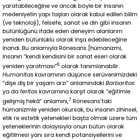
yaratabile­ceğine ve ancak böyle bir insanın
medeniyetin yapı taşları olarak kabul edilen bilim
(ve teknoloji), felsefe, sanat ve din gibi insanın
bütünlüğünü ifade eden deneyim alan­larım
yeniden bütünlüklü olarak inşa edebileceğine
inandı. Bu anlamıyla Rönesans [hümanizmi,
insanın “kendi kendisini bir sanat eseri olarak
6
yeniden yaratması”
olarak tanımlanabilir.
Humanitas
kavramının düşünce serüvenimizdeki
“dişe diş bir yaşam arzı” anlamındaki
Barbaritas
ya da
feritas
kavramına karşıt olarak “eğitimle
7
gelişmiş hekâ” anlamını,
Rönesans’taki
hümanizmle yeniden okursak, bu insanın zihinsel,
etik re estetik yetenekleri başta olmak üzere tüm
yeteneklerinin dolayısıyla onun bütün olarak
eğitilmesi yanı sıra kendi potansiyellerini ve