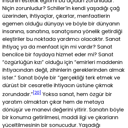
İnsanın estetik eğitimi bu açıdan zorunludur.
Niçin zorunludur? Schiller’in kendi yaşadığı çağ
üze­rinden, ihtiyaçlar, çıkarlar, menfaatlerin
egemen olduğu dünyayı ve böyle bir dünya­nın
insanına, sanatına, sanatçısına yönelik getirdiği
eleştiriler bu noktada yardımcı olacaktır. Sanat
ihtiyaç ya da menfaat için mi vardır? Sanat
bencilce bir faydaya hiz­met eder mi? Sanat
“özgürlüğün kızı” olduğu için “emirleri maddenin
ihtiyacından değil, zihinlerin gereklerinden almak
ister.” Sanat böyle bir “gerçekliği terk etmek ve
dürüst bir cesaretle ihtiyacın üstüne çıkmak
[20]
zorundadır.”
Yoksa sanat, hem özgür bir
yaratım olmaktan çıkar hem de metaya
dönüşür ve manevi değerini yitirir. Sanatın böyle
bir konuma getirilmesi, maddi ilgi ve çıkarların
yüceltilmesinin bir sonucudur. Yaşadığı