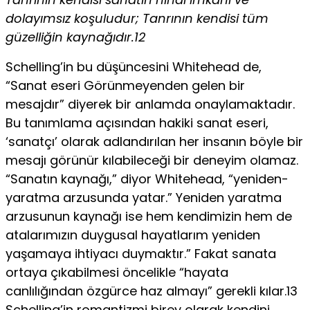
dolayımsız koşuludur; Tanrının kendisi tüm
güzelliğin kaynağıdır.12
Schelling’in bu düşüncesini Whitehead de,
“Sanat eseri Görünmeyenden gelen bir
mesajdır” diyerek bir anlamda onaylamaktadır.
Bu tanımlama açısından hakiki sanat eseri,
‘sanatçı’ olarak adlandırılan her insanın böyle bir
mesajı görünür kılabi­leceği bir deneyim olamaz.
“Sanatın kaynağı,” diyor Whitehead, “yeniden-
yaratma arzusunda yatar.” Yeniden yaratma
arzusunun kaynağı ise hem kendimizin hem de
atalarımızın duygusal hayatlarım yeniden
yaşamaya ihtiyacı duymaktır.” Fakat sana­ta
ortaya çıkabilmesi öncelikle “hayata
canlılığından özgürce haz almayı” gerekli kılar.13
Schelling’in romantizmi birey olarak kendini