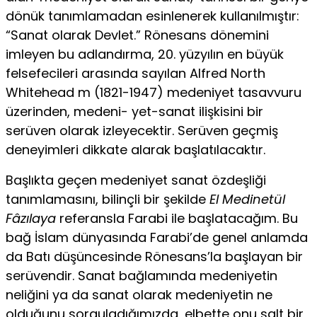
dönük tanımlamadan esinlenerek kullanılmıştır:
“Sanat olarak Devlet.” Rönesans dönemini
imleyen bu adlandırma, 20. yüzyılın en büyük
felsefecileri arasında sayılan Alfred North
Whitehead m (1821-1947) medeniyet tasavvuru
üzerinden, medeni- yet-sanat ilişkisini bir
serüven olarak izleyecektir. Serüven geçmiş
deneyimleri dikka­te alarak başlatılacaktır.
Başlıkta geçen medeniyet sanat özdeşliği
tanımlamasını, bilinçli bir şekilde
El Medinetül
Fâzılaya
referansla Farabi ile başlatacağım. Bu
bağ İslam dünyasında Farabi’de genel anlamda
da Batı düşüncesinde Rönesans’la başlayan bir
serüvendir. Sanat bağlamında medeniyetin
neliğini ya da sanat olarak medeniyetin ne
olduğunu sorguladığımızda, elbette onu salt bir