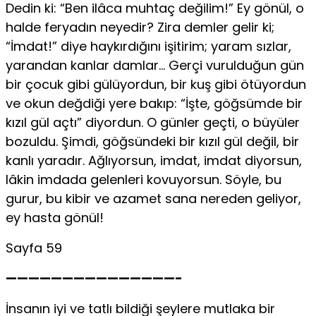
Dedin ki: “Ben ilâca muhtaç değilim!” Ey gönül, o
halde feryadın neyedir? Zira demler gelir ki;
“İmdat!” diye haykırdığını işitirim; yaram sızlar,
yarandan kanlar damlar… Gerçi vurulduğun gün
bir çocuk gibi gülüyordun, bir kuş gibi ötüyordun
ve okun değdiği yere bakıp: “İşte, göğsümde bir
kızıl gül açtı” diyordun. O günler geçti, o büyüler
bozuldu. Şimdi, göğsündeki bir kızıl gül değil, bir
kanlı yaradır. Ağlıyorsun, imdat, imdat diyorsun,
lâkin imdada gelenleri kovuyorsun. Söyle, bu
gurur, bu kibir ve azamet sana nereden geliyor,
ey hasta gönül!
Sayfa 59
———————————————-
İnsanın iyi ve tatlı bildiği şeylere mutlaka bir