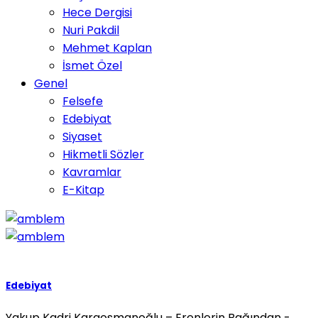
Hece Dergisi
Nuri Pakdil
Mehmet Kaplan
İsmet Özel
Genel
Felsefe
Edebiyat
Siyaset
Hikmetli Sözler
Kavramlar
E-Kitap
Edebiyat
Yakup Kadri Karaosmanoğlu – Erenlerin Bağından -