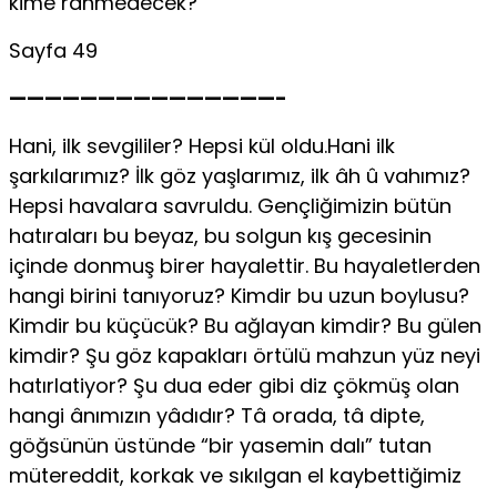
kime rahmedecek?
Sayfa 49
———————————————-
Hani, ilk sevgililer? Hepsi kül oldu.Hani ilk
şarkılarımız? İlk göz yaşlarımız, ilk âh û vahımız?
Hepsi havalara savruldu. Gençliğimizin bütün
hatıraları bu beyaz, bu solgun kış gecesinin
içinde donmuş birer hayalettir. Bu hayaletlerden
hangi birini tanıyoruz? Kimdir bu uzun boylusu?
Kimdir bu küçücük? Bu ağlayan kimdir? Bu gülen
kimdir? Şu göz kapakları örtülü mahzun yüz neyi
hatırlatiyor? Şu dua eder gibi diz çökmüş olan
hangi ânımızın yâdıdır? Tâ orada, tâ dipte,
göğsünün üstünde “bir yasemin dalı” tutan
mütereddit, korkak ve sıkılgan el kaybettiğimiz