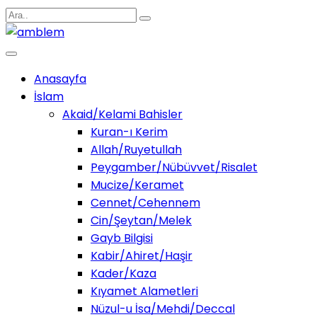
Anasayfa
İslam
Akaid/Kelami Bahisler
Kuran-ı Kerim
Allah/Ruyetullah
Peygamber/Nübüvvet/Risalet
Mucize/Keramet
Cennet/Cehennem
Cin/Şeytan/Melek
Gayb Bilgisi
Kabir/Ahiret/Haşir
Kader/Kaza
Kıyamet Alametleri
Nüzul-u İsa/Mehdi/Deccal