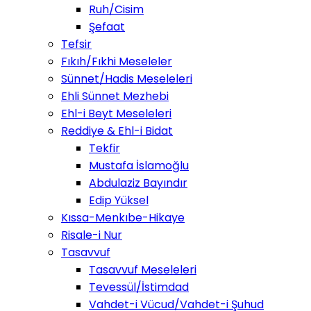
Ruh/Cisim
Şefaat
Tefsir
Fıkıh/Fıkhi Meseleler
Sünnet/Hadis Meseleleri
Ehli Sünnet Mezhebi
Ehl-i Beyt Meseleleri
Reddiye & Ehl-i Bidat
Tekfir
Mustafa İslamoğlu
Abdulaziz Bayındır
Edip Yüksel
Kıssa-Menkıbe-Hikaye
Risale-i Nur
Tasavvuf
Tasavvuf Meseleleri
Tevessül/İstimdad
Vahdet-i Vücud/Vahdet-i Şuhud