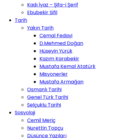
Kadı İyaz – Şifa-i Şerif
Ebubekir Sifil
Tarih
Yakın Tarih
Cemal Fedayi
D.Mehmed Doğan
Hüseyin Yürük
Kazım Karabekir
Mustafa Kemal Atatürk
Misyonerler
Mustafa Armağan
Osmanlı Tarihi
Genel Türk Tarihi
Selçuklu Tarihi
Sosyoloji
Cemil Meriç
Nurettin Topçu
Düşünce Yazıları