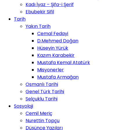
Kadı İyaz – Şifa-i Şerif
Ebubekir Sifil
Tarih
Yakın Tarih
Cemal Fedayi
D.Mehmed Doğan
Hüseyin Yürük
Kazım Karabekir
Mustafa Kemal Atatürk
Misyonerler
Mustafa Armağan
Osmanlı Tarihi
Genel Türk Tarihi
Selçuklu Tarihi
Sosyoloji
Cemil Meriç
Nurettin Topçu
Düşünce Yazıları