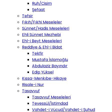
Ruh/Cisim
Şefaat
Tefsir
Fıkıh/Fıkhi Meseleler
Sünnet/Hadis Meseleleri
Ehli Sünnet Mezhebi
Ehl-i Beyt Meseleleri
Reddiye & Ehl-i Bidat
Tekfir
Mustafa İslamoğlu
Abdulaziz Bayındır
Edip Yüksel
Kıssa-Menkıbe-Hikaye
Risale-i Nur
Tasavvuf
Tasavvuf Meseleleri
Tevessül/İstimdad
Vahdet-i Vücud/Vahdet-i Şuhud