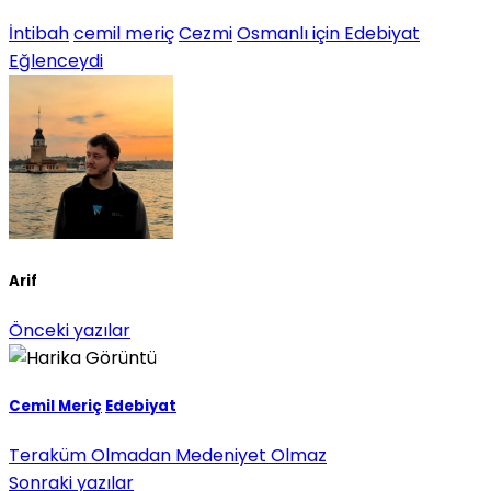
İntibah
cemil meriç
Cezmi
Osmanlı için Edebiyat
Eğlenceydi
Arif
Önceki yazılar
Cemil Meriç
Edebiyat
Teraküm Olmadan Medeniyet Olmaz
Sonraki yazılar