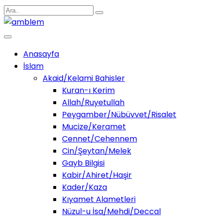
Anasayfa
İslam
Akaid/Kelami Bahisler
Kuran-ı Kerim
Allah/Ruyetullah
Peygamber/Nübüvvet/Risalet
Mucize/Keramet
Cennet/Cehennem
Cin/Şeytan/Melek
Gayb Bilgisi
Kabir/Ahiret/Haşir
Kader/Kaza
Kıyamet Alametleri
Nüzul-u İsa/Mehdi/Deccal