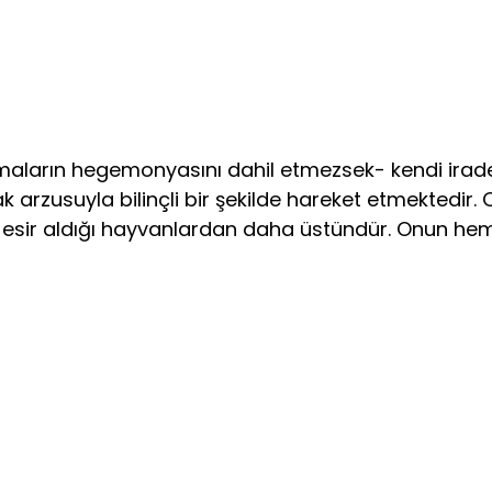
arın hege­monyasını dahil etmezsek- kendi iradesi il
k arzusuyla bilinçli bir şekilde hareket etmektedir. 
 esir aldığı hayvanlardan daha üstündür. Onun he