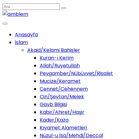
Anasayfa
İslam
Akaid/Kelami Bahisler
Kuran-ı Kerim
Allah/Ruyetullah
Peygamber/Nübüvvet/Risalet
Mucize/Keramet
Cennet/Cehennem
Cin/Şeytan/Melek
Gayb Bilgisi
Kabir/Ahiret/Haşir
Kader/Kaza
Kıyamet Alametleri
Nüzul-u İsa/Mehdi/Deccal