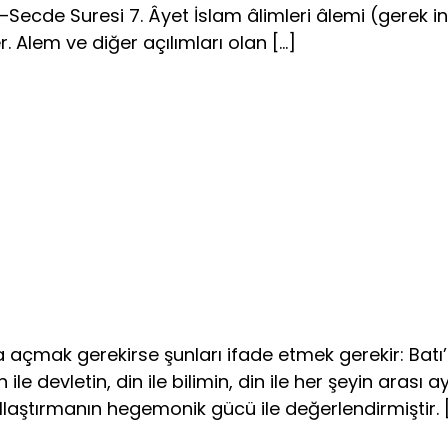
—Secde Suresi 7. Âyet İslam âlimleri âlemi (gerek i
. Alem ve diğer açılımları olan […]
çmak ge­rekirse şunları ifade etmek gerekir: Batı’
 ile devletin, din ile bilimin, din ile her şeyin arası a
llaştırmanın hegemonik gücü ile değerlendirmiştir. 