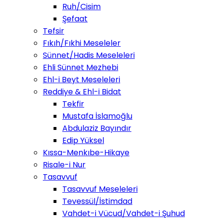
Ruh/Cisim
Şefaat
Tefsir
Fıkıh/Fıkhi Meseleler
Sünnet/Hadis Meseleleri
Ehli Sünnet Mezhebi
Ehl-i Beyt Meseleleri
Reddiye & Ehl-i Bidat
Tekfir
Mustafa İslamoğlu
Abdulaziz Bayındır
Edip Yüksel
Kıssa-Menkıbe-Hikaye
Risale-i Nur
Tasavvuf
Tasavvuf Meseleleri
Tevessül/İstimdad
Vahdet-i Vücud/Vahdet-i Şuhud