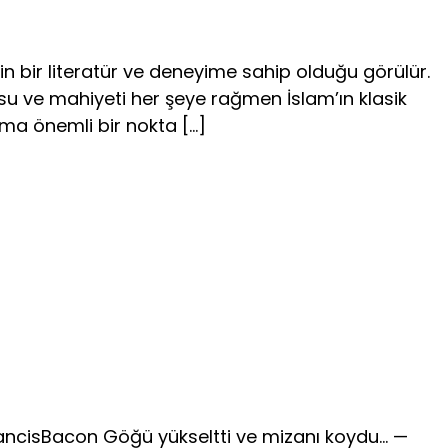
n bir literatür ve deneyime sahip olduğu görülür.
usu ve mahiyeti her şeye rağmen İslam’ın klasik
ama önemli bir nokta […]
ancisBacon Göğü yükseltti ve mizanı koydu… —