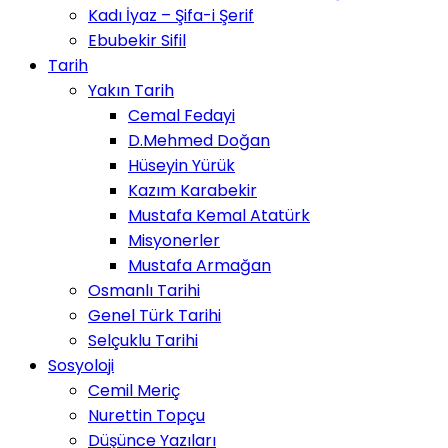
Kadı İyaz – Şifa-i Şerif
Ebubekir Sifil
Tarih
Yakın Tarih
Cemal Fedayi
D.Mehmed Doğan
Hüseyin Yürük
Kazım Karabekir
Mustafa Kemal Atatürk
Misyonerler
Mustafa Armağan
Osmanlı Tarihi
Genel Türk Tarihi
Selçuklu Tarihi
Sosyoloji
Cemil Meriç
Nurettin Topçu
Düşünce Yazıları