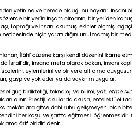
niyetin ne ve nerede olduğunu haykırır. İnsanı biyo
u sözlerde bir yer’in inşam olmanın, bir yer’den k
. Taşı, toprağı ve insanı okumuş, ekinler biçmiş, ağa
n neticesinde niçin yaratıldığını unutmamış bir med
num­lanan, İlâhî düzene karşı kendi düzenini ikâme et
a İsrail’dir, insana metâ olarak bakan, insanı kapita
rın sözlerini, eylemlerini ve bir yere ait olma duy
gün, gasp ve yok eder ya da soykırım uygular.
l güç birlikteliği, teknoloji ve bilimi,
yok. etme sil
ldan alınır. Prestijli okullarda okusa, entelektüel
n lüks mekânlara gitse dahi ruhu gelişmeyen, olan b
 kendini her koşul ve şartta eğitmesi, öğrenmesidir
 ama ârif biridir’ denir.