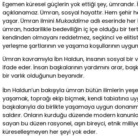
Egemen küresel güçlerin yok ettiği şey, ümrandır. 
açıklanamaz. Ümran, sosyal hayattır. Hem şehir h
yaşar. Ümran ilmini
Mukaddime
adlı eserinde her
ümran, hadarilikle bedeviliğin iç içe olduğu bir te
kendinden olmayanı reddetmez, seçkinci ve elitistl
yerleşme şartlarının ve yaşama koşullarının uygun
Ümran kavramıyla İbn Haldun, insanın sosyal bir v
ifade eder. İnsan başkalarının yardımını arar, baş
bir varlık olduğunun beyanıdır.
İbn Haldun’un bakışıyla ümran bütün ilimlerin yeşer
yaşamak, toprağı ekip biçmek, kendi tabiatına uyg
başkalarıyla da birlikte yaşamaya uygun donanımda
saldırır. Onların kurduğu düzende modern kanunlar
sayan bu düzen rasyonel, aşın bireyci, etnik milli
küreselleşmeyen her şeyi yok eder.