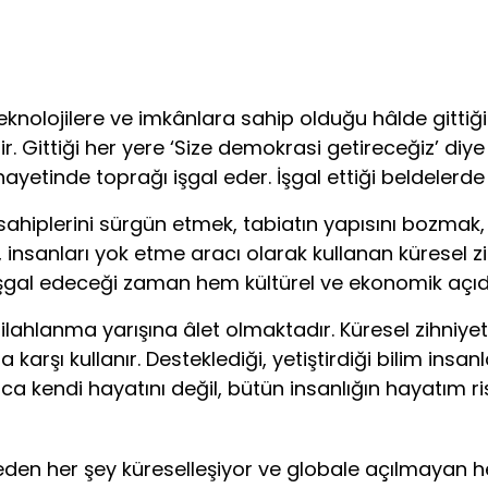
tek­nolojilere ve imkânlara sahip olduğu hâlde gittiği
 Gittiği her yere ‘Size demokrasi getireceğiz’ diye 
nihayetinde toprağı işgal eder. İşgal ettiği beldelerd
 sa­hiplerini sürgün etmek, tabiatın yapısını bozm
insanları yok etme aracı olarak kullanan küresel zihni
şgal edeceği zaman hem kültürel ve ekonomik açıda
e silahlanma yarışına âlet olmaktadır. Küresel zihniy
 karşı kullanır. Desteklediği, yetiştirdiği bilim insanlar
ızca kendi hayatını değil, bütün insanlığın hayatı
, neden her şey küreselleşiyor ve globale açılmayan 