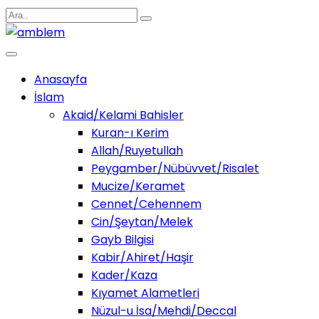
Anasayfa
İslam
Akaid/Kelami Bahisler
Kuran-ı Kerim
Allah/Ruyetullah
Peygamber/Nübüvvet/Risalet
Mucize/Keramet
Cennet/Cehennem
Cin/Şeytan/Melek
Gayb Bilgisi
Kabir/Ahiret/Haşir
Kader/Kaza
Kıyamet Alametleri
Nüzul-u İsa/Mehdi/Deccal