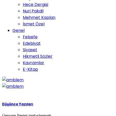
Hece Dergisi
Nuri Pakdil
Mehmet Kaplan
İsmet Özel
Genel
Felsefe
Edebiyat
Siyaset
Hikmetli Sözler
Kavramlar
E-Kitap
Düşünce Yazıları
Ümran İlmini Hatırlamak