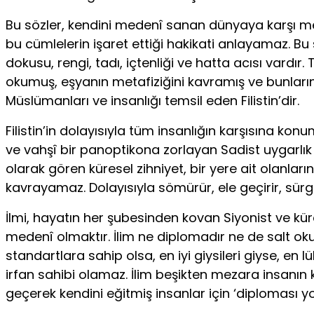
Bu sözler, kendini medenî sanan dünyaya karşı mede­
bu cümlelerin işaret ettiği hakikati anlayamaz. B
dokusu, rengi, tadı, içtenliği ve hatta acısı vardır
okumuş, eş­yanın metafiziğini kavramış ve bunları
Müslümanları ve insanlığı temsil eden Filistin’dir.
Filistin’in dolayısıyla tüm insanlığın karşısına ko
ve vahşî bir panoptikona zorlayan Sadist uygarlık d
olarak gören küresel zihniyet, bir yere ait olanla
kavrayamaz. Dolayısıyla sömürür, ele geçirir, sür
İlmi, hayatın her şubesinden kovan Siyonist ve kürese
medenî olmaktır. İlim ne diplomadır ne de salt oku
standartlara sahip olsa, en iyi giysileri giyse, e
irfan sahibi olamaz. İlim beşikten mezara insanın
geçerek kendini eğitmiş insanlar için ‘diploması yok