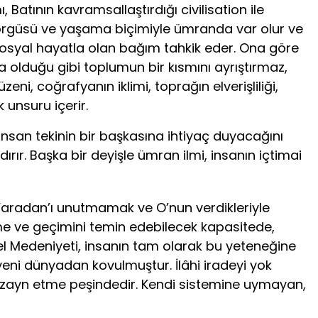
Batının kavramsallaştırdığı civilisation ile
görgüsü ve yaşama biçimiyle ümranda var olur ve
osyal hayatla olan bağım tahkik eder. Ona göre
a olduğu gibi toplumun bir kıs­mını ayrıştırmaz,
, coğrafyanın iklimi, toprağın elverişliliği,
unsuru içerir.
nsan tekinin bir başkasına ihtiyaç duyacağını
rır. Başka bir deyişle ümran ilmi, insanın içtimai
aradan’ı unutmamak ve O’nun verdikleriyle
me ve geçimini temin edebilecek kapasi­tede,
el Medeniyeti, insanın tam olarak bu yeteneğine
yeni dünyadan kovulmuştur. İlâhi iradeyi yok
ı dizayn etme peşindedir. Kendi sistemine uymayan,