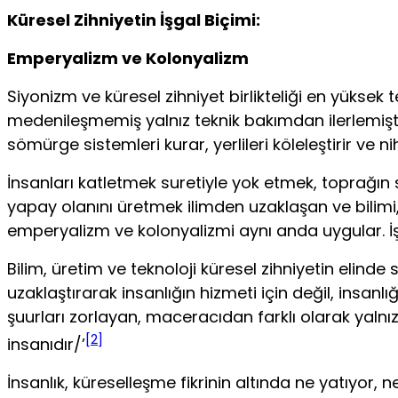
Küresel Zihniyetin İşgal Biçimi:
Emperyalizm ve Kolonyalizm
Siyonizm ve küresel zihniyet birlikteliği en yüksek 
medenileşmemiş yalnız teknik bakımdan ilerlemiştir.
sömürge sistemleri kurar, yerlileri köleleştirir ve 
İnsanları katletmek suretiyle yok etmek, toprağın
yapay olanını üret­mek ilimden uzaklaşan ve bilimi, 
emperyalizm ve kolonyalizmi aynı anda uygular. İ
Bilim, üretim ve teknoloji küresel zihniyetin elind
uzaklaştıra­rak insanlığın hizmeti için değil, insanlığa
şuurları zorlayan, maceracıdan farklı olarak yaln
[2]
insanıdır/’
İnsanlık, küreselleşme fikrinin altında ne yatıyor