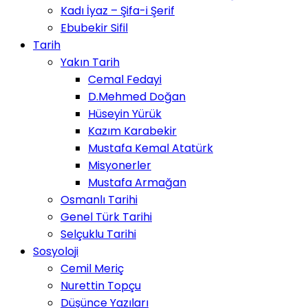
Kadı İyaz – Şifa-i Şerif
Ebubekir Sifil
Tarih
Yakın Tarih
Cemal Fedayi
D.Mehmed Doğan
Hüseyin Yürük
Kazım Karabekir
Mustafa Kemal Atatürk
Misyonerler
Mustafa Armağan
Osmanlı Tarihi
Genel Türk Tarihi
Selçuklu Tarihi
Sosyoloji
Cemil Meriç
Nurettin Topçu
Düşünce Yazıları