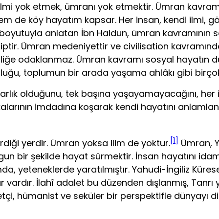
İlmi yok etmek, ümranı yok etmektir. Ümran kavramı, 
em de köy hayatım kapsar. Her insan, kendi ilmi, 
 boyutuyla anlatan İbn Haldun, ümran kavramının s
rtiptir. Ümran medeniyettir ve civilisation kavramınd
iğe odaklanmaz. Ümran kavramı sosyal hayatın düzeni
luğu, toplumun bir arada yaşama ahlâkı gibi birçok 
arlık olduğunu, tek başına yaşayamayacağını, her i
kalarının imdadına koşarak kendi hayatını anlamlandı
[1]
­diği yerdir. Ümran yoksa ilim de yoktur.
Ümran, Y
un bir şekilde hayat sürmektir. İnsan hayatını ida
, yeteneklerde yaratılmıştır. Yahudi-İngiliz Küres
 vardır. İlahî adalet bu düzenden dışlanmış, Tanrı 
yetçi, hümanist ve seküler bir perspektifle dünyay