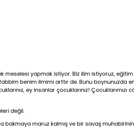
meselesi yapmak istiyor. Biz ilim istiyoruz, eğitim 
e Rabbim benim ilmimi arttır de. Bunu boynunuzda em
klarınız, ey insanlar çocuklarınız! Çocuklarımızı câhi
eri değil.
ranlığa bakmaya maruz kalmış ve bir savaş muhabirin