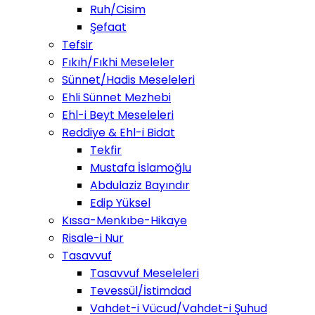
Ruh/Cisim
Şefaat
Tefsir
Fıkıh/Fıkhi Meseleler
Sünnet/Hadis Meseleleri
Ehli Sünnet Mezhebi
Ehl-i Beyt Meseleleri
Reddiye & Ehl-i Bidat
Tekfir
Mustafa İslamoğlu
Abdulaziz Bayındır
Edip Yüksel
Kıssa-Menkıbe-Hikaye
Risale-i Nur
Tasavvuf
Tasavvuf Meseleleri
Tevessül/İstimdad
Vahdet-i Vücud/Vahdet-i Şuhud