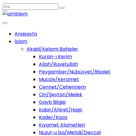
Anasayfa
İslam
Akaid/Kelami Bahisler
Kuran-ı Kerim
Allah/Ruyetullah
Peygamber/Nübüvvet/Risalet
Mucize/Keramet
Cennet/Cehennem
Cin/Şeytan/Melek
Gayb Bilgisi
Kabir/Ahiret/Haşir
Kader/Kaza
Kıyamet Alametleri
Nüzul-u İsa/Mehdi/Deccal