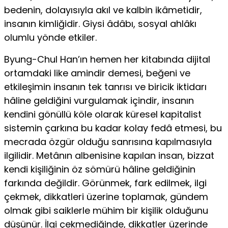
bedenin, dolayısıyla akıl ve kalbin ikâmetidir,
insanın kimliğidir. Giysi âdâbı, sosyal ahlâkı
olumlu yönde etkiler.
Byung-Chul Han’ın hemen her kitabında dijital
ortamdaki like amindir demesi, beğeni ve
etkileşimin insanın tek tan­rısı ve biricik iktidarı
hâline geldiğini vurgulamak içindir, insanın
kendini gönüllü köle olarak küresel kapitalist
siste­min çarkına bu kadar kolay fedâ etmesi, bu
mecrada özgür olduğu sanrısına kapılmasıyla
ilgilidir. Metânın albenisine kapılan insan, bizzat
kendi kişiliğinin öz sömürü hâline geldiğinin
farkında değildir. Görünmek, fark edilmek, ilgi
çekmek, dikkatleri üzerine toplamak, gündem
olmak gibi saiklerle mühim bir kişilik olduğunu
düşünür. İlgi çekme­diğinde, dikkatler üzerinde