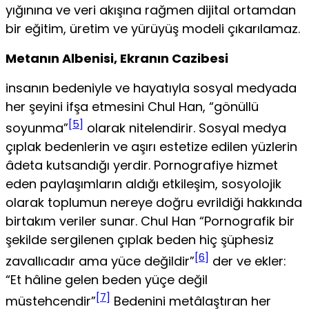
yığınına ve veri akışına rağmen dijital ortamdan
bir eğitim, üretim ve yürüyüş modeli çıkarılamaz.
Metanın Albenisi, Ekranın Cazibesi
insanın bedeniyle ve hayatıyla sosyal medyada
her şeyini ifşa etmesini Chul Han, “gönüllü
[5]
soyunma”
olarak nitelendirir. Sosyal medya
çıplak bedenlerin ve aşırı estetize edilen yüzlerin
âdeta kutsandığı yerdir. Pornografiye hiz­met
eden paylaşımların aldığı etkileşim, sosyolojik
olarak toplumun nereye doğru evrildiği hakkında
birtakım veriler sunar. Chul Han “Pornografik bir
şekilde sergilenen çıplak beden hiç şüphesiz
[6]
zavallıcadır ama yüce değildir”
der ve ekler:
“Et hâline gelen beden yüçe değil
[7]
müstehcendir”
Bedenini metâlaştıran her