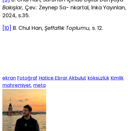
Bakışlar,
Çev.: Zeynep Sa- nkartal, İnka Yayınlan,
2024, s.35.
[10]
B. Chul Han,
Şeffaflık Toplumu,
s. 12.
ekran
Fotoğraf
Hatice Ebrar Akbulut
köksüzlük
Kimlik
mahremiyet.
meta