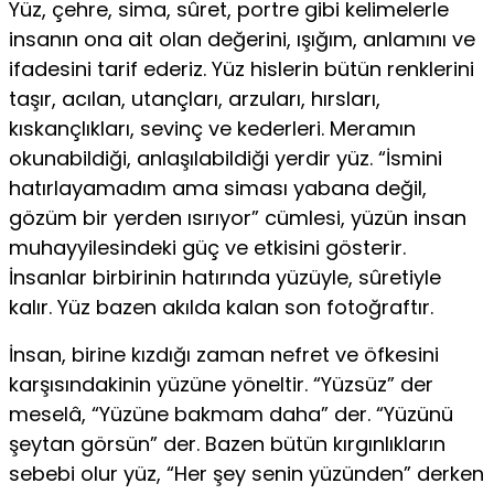
Yüz, çehre, sima, sûret, portre gibi kelimelerle
insanın ona ait olan değerini, ışığım, anlamını ve
ifadesini tarif ederiz. Yüz hislerin bütün renklerini
taşır, acılan, utanç­ları, arzuları, hırsları,
kıskançlıkları, sevinç ve kederleri. Meramın
okunabildiği, anlaşılabildiği yerdir yüz. “İsmini
hatırlayamadım ama siması yabana değil,
gözüm bir yer­den ısırıyor” cümlesi, yüzün insan
muhayyilesindeki güç ve etkisini gösterir.
İnsanlar birbirinin hatırında yüzüyle, sûretiyle
kalır. Yüz bazen akılda kalan son fotoğraftır.
İnsan, birine kızdığı zaman nefret ve öfkesini
karşısın­dakinin yüzüne yöneltir. “Yüzsüz” der
meselâ, “Yüzüne bakmam daha” der. “Yüzünü
şeytan görsün” der. Bazen bütün kırgınlıkların
sebebi olur yüz, “Her şey senin yüzün­den” derken