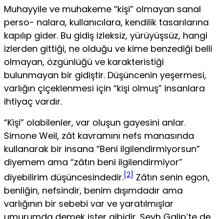
Muhayyile ve muhakeme “kişi” olmayan sanal
perso- nalara, kullanıcılara, kendilik tasarılarına
kapılıp gider. Bu gidiş izleksiz, yürüyüşsüz, hangi
izlerden gittiği, ne olduğu ve kime benzediği belli
olmayan, özgünlüğü ve karakteristiği
bulunmayan bir gidiştir. Düşüncenin yeşermesi,
varlığın çiçeklenmesi için “kişi olmuş” insanlara
ihtiyaç vardır.
“Kişi” olabilenler, var oluşun gayesini anlar.
Simone Weil, zât kavramını nefs manasında
kullanarak bir insana “Beni ilgilendirmiyorsun”
diyemem ama “zâtın beni ilgilen­dirmiyor”
[2]
diyebilirim düşüncesindedir.
Zâtın senin egon,
benliğin, nefsindir, benim dışımdadır ama
varlığının bir sebebi var ve yaratılmışlar
umurumda demek ister gibidir. Şeyh Galip’te de