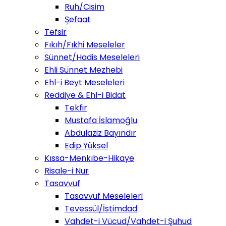
Ruh/Cisim
Şefaat
Tefsir
Fıkıh/Fıkhi Meseleler
Sünnet/Hadis Meseleleri
Ehli Sünnet Mezhebi
Ehl-i Beyt Meseleleri
Reddiye & Ehl-i Bidat
Tekfir
Mustafa İslamoğlu
Abdulaziz Bayındır
Edip Yüksel
Kıssa-Menkıbe-Hikaye
Risale-i Nur
Tasavvuf
Tasavvuf Meseleleri
Tevessül/İstimdad
Vahdet-i Vücud/Vahdet-i Şuhud