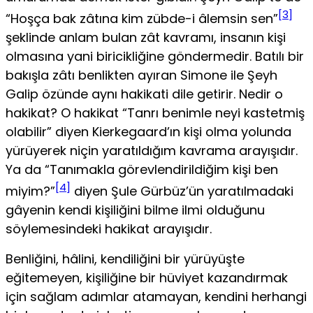
[3]
“Hoşça bak zâtına kim zübde-i âlemsin sen”
şeklinde anlam bulan zât kavramı, insanın kişi
olma­sına yani biricikliğine göndermedir. Batılı bir
bakışla zâtı benlikten ayıran Simone ile Şeyh
Galip özünde aynı hakikati dile getirir. Nedir o
hakikat? O hakikat “Tanrı benimle neyi kastetmiş
olabilir” diyen Kierkegaard’ın kişi olma yolunda
yürüyerek niçin yaratıldığım kavrama arayışıdır.
Ya da “Ta­nımakla görevlendirildiğim kişi ben
[4]
miyim?”
diyen Şule Gürbüz’ün yaratılmadaki
gâyenin kendi kişiliğini bilme ilmi olduğunu
söylemesindeki hakikat arayışıdır.
Benliğini, hâlini, kendiliğini bir yürüyüşte
eğitemeyen, kişiliğine bir hüviyet kazandırmak
için sağlam adımlar atamayan, kendini herhangi