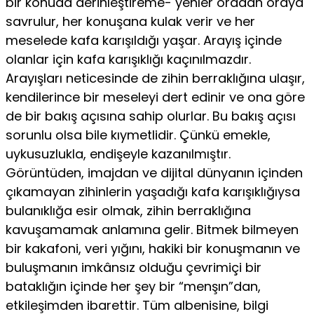
bir konuda derinleştireme- yenler oradan oraya
savrulur, her konuşana kulak verir ve her
meselede kafa karışıldığı yaşar. Arayış içinde
olanlar için kafa karışıklığı kaçınılmazdır.
Arayışları neticesinde de zihin berraklığına ulaşır,
kendilerince bir meseleyi dert edinir ve ona göre
de bir bakış açısına sahip olurlar. Bu bakış açısı
sorunlu olsa bile kıymetlidir. Çünkü emekle,
uykusuzlukla, endişeyle kazanılmıştır.
Görüntüden, imajdan ve dijital dünyanın içinden
çıkamayan zihinlerin yaşadığı kafa karışıklığıysa
bulanıklığa esir olmak, zihin berraklı­ğına
kavuşamamak anlamına gelir. Bitmek bilmeyen
bir kakafoni, veri yığını, hakiki bir konuşmanın ve
buluşmanın imkânsız olduğu çevrimiçi bir
bataklığın içinde her şey bir “menşın”dan,
etkileşimden ibarettir. Tüm albenisine, bilgi