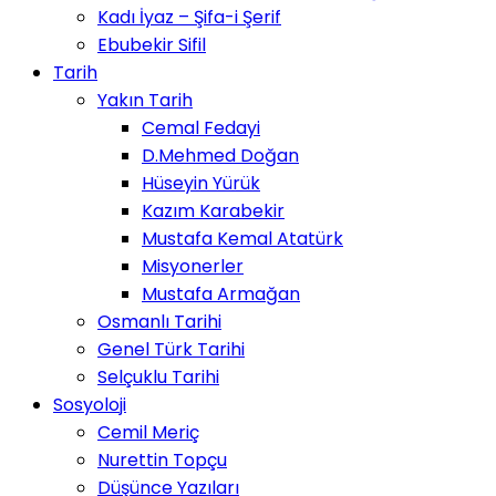
Kadı İyaz – Şifa-i Şerif
Ebubekir Sifil
Tarih
Yakın Tarih
Cemal Fedayi
D.Mehmed Doğan
Hüseyin Yürük
Kazım Karabekir
Mustafa Kemal Atatürk
Misyonerler
Mustafa Armağan
Osmanlı Tarihi
Genel Türk Tarihi
Selçuklu Tarihi
Sosyoloji
Cemil Meriç
Nurettin Topçu
Düşünce Yazıları