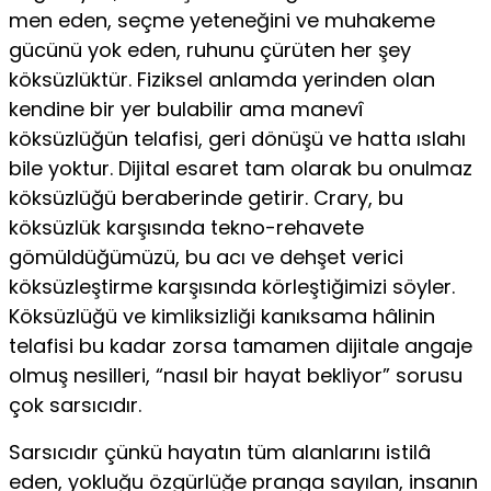
men eden, seçme yeteneğini ve muhakeme
gücünü yok eden, ruhunu çürüten her şey
köksüzlüktür. Fiziksel anlamda yerinden olan
kendine bir yer bulabilir ama manevî
köksüzlüğün telafisi, geri dönüşü ve hatta ıslahı
bile yoktur. Dijital esaret tam olarak bu onulmaz
köksüz­lüğü beraberinde getirir. Crary, bu
köksüzlük karşısında tekno-rehavete
gömüldüğümüzü, bu acı ve dehşet verici
köksüzleştirme karşısında körleştiğimizi söyler.
Köksüzlüğü ve kimliksizliği kanıksama hâlinin
telafisi bu kadar zorsa tamamen dijitale angaje
olmuş nesilleri, “nasıl bir hayat bekliyor” sorusu
çok sarsıcıdır.
Sarsıcıdır çünkü hayatın tüm alanlarını istilâ
eden, yokluğu özgürlüğe pranga sayılan, insanın