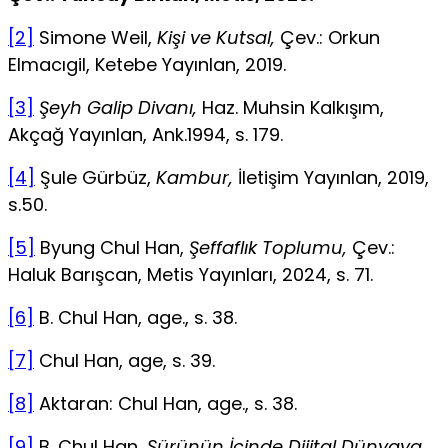
[2]
Simone Weil,
Kişi ve Kutsal,
Çev.: Orkun
Elmacıgil, Ketebe Yayınlan, 2019.
[3]
Şeyh Galip Divanı,
Haz. Muhsin Kalkışım,
Akçağ Yayınlan, Ank.1994, s. 179.
[4]
Şule Gürbüz,
Kambur,
İletişim Yayınlan, 2019,
s.50.
[5]
Byung Chul Han,
Şeffaflık Toplumu,
Çev.:
Haluk Barışcan, Metis Yayın­ları, 2024, s. 71.
[6]
B. Chul Han, age., s. 38.
[7]
Chul Han, age, s. 39.
[8]
Aktaran: Chul Han, age., s. 38.
[9]
B. Chul Han,
Sürünün İçinde Dijital Dünyaya