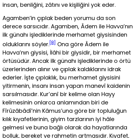
insan, benliğini, zâtını ve kişi­liğini yok eder.
Agamben’in çıplak beden yorumu da son
derece sarsıcı­dır. Agamben, Âdem ile Havva’nın
ilk günahı işlediklerinde merhamet giysisinden
[8]
olduklarını söyler.
Ona göre Âdem ile
Havva’nın giysisi, İlâhi bir giysidir, bir merhamet
örtü­südür. Ancak ilk günahı işlediklerinde o örtü
üzerlerinden alınır ve çıplak kaldıklarını idrak
ederler. İşte çıplaklık, bu merhamet giysisini
yitirmenin, insanı insan yapan manevî kaidenin
sarsılmasıdır. Kur’anî bir kelime olan Hayy
kelime­sinin onlarca anlamından biri de
Fîrûzâbâdî’nin Kâmus’una göre bir topluluğun
kılık kıyafetlerinin, giyim tarzlarının iyi hâle
gelmesi ve buna bağlı olarak da hayatlarında
bolluk, bereket ve rahmetin artmasıdır. Kıyafet,