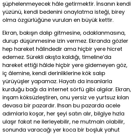
şüphelenmeyecek hâle ge­tirmektir. İnsanın kendi
yüzünü, kendi bedenini onaylatma isteği, birey
olma özgürlüğüne vurulan en büyük kettir.
Ekran, bakışın dalıp gitmesine, odaklanmasına,
durup düşünmesine izin vermez. Ekranda gözler
hep hareket hâlindedir ama hiçbir yere hicret
edemez. Sürekli akışta kaldığı, timeline’da
hareket ettiği hâlde hiçbir yere gidemeyen göz,
iç âlemine, kendi derinliklerine kök salıp
yürüyüşler yapamaz. Hayatı da insanlarla
kurduğu bağı da internet sörfü gibi algılar. Ekran,
inşam köksüzleştiren, onu yersiz ve yurtsuz kılan
devasa bir pazardır. Ihsan bu pazarda acele
adımlarla koşar, her şeyi satın alır, bilgiye hızla
ulaşır fakat ne ilerleyebilir, ne mutmain olabilir,
sonunda varacağı yer koca bir boşluk yahut