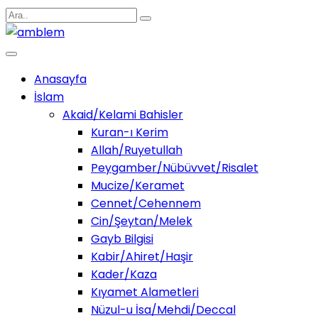
Anasayfa
İslam
Akaid/Kelami Bahisler
Kuran-ı Kerim
Allah/Ruyetullah
Peygamber/Nübüvvet/Risalet
Mucize/Keramet
Cennet/Cehennem
Cin/Şeytan/Melek
Gayb Bilgisi
Kabir/Ahiret/Haşir
Kader/Kaza
Kıyamet Alametleri
Nüzul-u İsa/Mehdi/Deccal