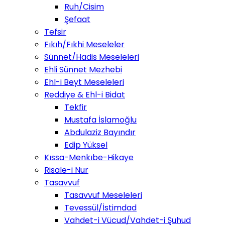
Ruh/Cisim
Şefaat
Tefsir
Fıkıh/Fıkhi Meseleler
Sünnet/Hadis Meseleleri
Ehli Sünnet Mezhebi
Ehl-i Beyt Meseleleri
Reddiye & Ehl-i Bidat
Tekfir
Mustafa İslamoğlu
Abdulaziz Bayındır
Edip Yüksel
Kıssa-Menkıbe-Hikaye
Risale-i Nur
Tasavvuf
Tasavvuf Meseleleri
Tevessül/İstimdad
Vahdet-i Vücud/Vahdet-i Şuhud