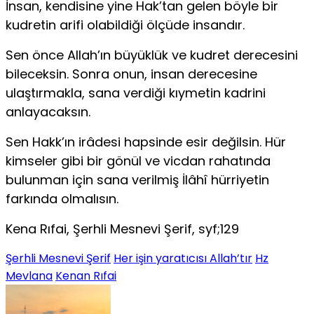
İnsan, kendisine yine Hak’tan gelen böyle bir
kudretin arifi olabildiği ölçüde insandır.
Sen önce Allah’ın büyüklük ve kudret derecesini
bileceksin. Sonra onun, insan derecesine
ulaştırmakla, sana verdiği kıymetin kadrini
anlayacaksın.
Sen Hakk’ın irâdesi hapsinde esir değilsin. Hür
kimseler gibi bir gönül ve vicdan rahatında
bulunman için sana verilmiş İlâhî hürriyetin
farkında olmalısın.
Kena Rıfai, Şerhli Mesnevi Şerif, syf;129
Şerhli Mesnevi Şerif
Her işin yaratıcısı Allah’tır
Hz
Mevlana
Kenan Rıfai