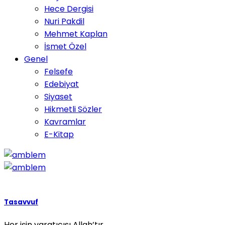
Hece Dergisi
Nuri Pakdil
Mehmet Kaplan
İsmet Özel
Genel
Felsefe
Edebiyat
Siyaset
Hikmetli Sözler
Kavramlar
E-Kitap
Tasavvuf
Her işin yaratıcısı Allah’tır