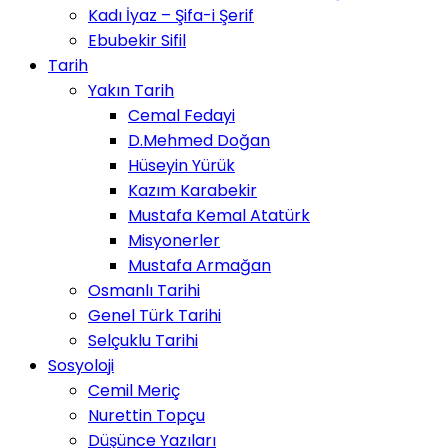
Kadı İyaz – Şifa-i Şerif
Ebubekir Sifil
Tarih
Yakın Tarih
Cemal Fedayi
D.Mehmed Doğan
Hüseyin Yürük
Kazım Karabekir
Mustafa Kemal Atatürk
Misyonerler
Mustafa Armağan
Osmanlı Tarihi
Genel Türk Tarihi
Selçuklu Tarihi
Sosyoloji
Cemil Meriç
Nurettin Topçu
Düşünce Yazıları