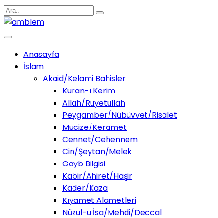
Anasayfa
İslam
Akaid/Kelami Bahisler
Kuran-ı Kerim
Allah/Ruyetullah
Peygamber/Nübüvvet/Risalet
Mucize/Keramet
Cennet/Cehennem
Cin/Şeytan/Melek
Gayb Bilgisi
Kabir/Ahiret/Haşir
Kader/Kaza
Kıyamet Alametleri
Nüzul-u İsa/Mehdi/Deccal