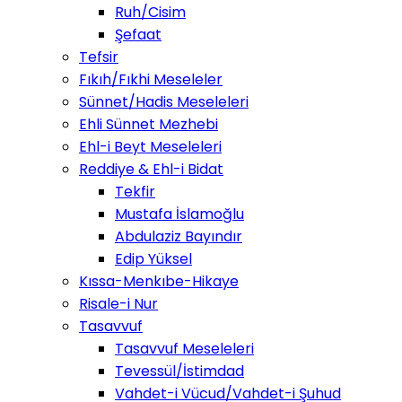
Ruh/Cisim
Şefaat
Tefsir
Fıkıh/Fıkhi Meseleler
Sünnet/Hadis Meseleleri
Ehli Sünnet Mezhebi
Ehl-i Beyt Meseleleri
Reddiye & Ehl-i Bidat
Tekfir
Mustafa İslamoğlu
Abdulaziz Bayındır
Edip Yüksel
Kıssa-Menkıbe-Hikaye
Risale-i Nur
Tasavvuf
Tasavvuf Meseleleri
Tevessül/İstimdad
Vahdet-i Vücud/Vahdet-i Şuhud