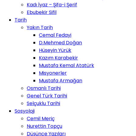
Kadı İyaz – Şifa-i Şerif
Ebubekir Sifil
Tarih
Yakın Tarih
Cemal Fedayi
D.Mehmed Doğan
Hüseyin Yürük
Kazım Karabekir
Mustafa Kemal Atatürk
Misyonerler
Mustafa Armağan
Osmanlı Tarihi
Genel Türk Tarihi
Selçuklu Tarihi
Sosyoloji
Cemil Meriç
Nurettin Topçu
Düşünce Yazıları