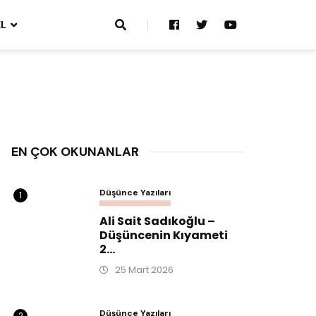
L
EN ÇOK OKUNANLAR
Düşünce Yazıları
1
Ali Sait Sadıkoğlu –
Düşüncenin Kıyameti
2...
25 Mart 2026
Düşünce Yazıları
2