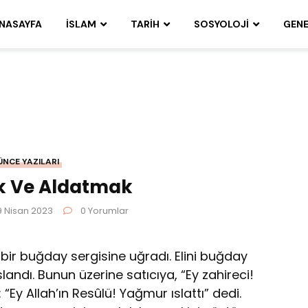
NASAYFA
İSLAM
TARIH
SOSYOLOJI
GENE
ÜNCE YAZILARI
 Ve Aldatmak
 9 Nisan 2023
0 Yorumlar
bir buğday sergisine uğradı. Elini buğday
slandı. Bunun üzeri­ne satıcıya, “Ey zahireci!
“Ey Allah’ın Resûlü! Yağmur ıslattı” dedi.