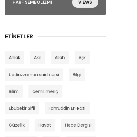
HARF SEMBOLIZMI
VIEWS
ETIKETLER
Ahlak
Akıl
Allah
Aşk
bediüzzaman said nursi
Bilgi
Bilim
cemil meriç
Ebubekir Sifil
Fahruddin Er-Râzi
Güzellik
Hayat
Hece Dergisi