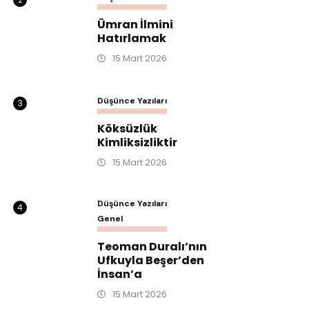
Ümran İlmini
Hatırlamak
15 Mart 2026
Düşünce Yazıları
3
Köksüzlük
Kimliksizliktir
15 Mart 2026
Düşünce Yazıları
4
Genel
Teoman Duralı’nın
Ufkuyla Beşer’den
İnsan’a
15 Mart 2026