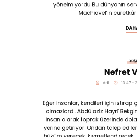
yönelmiyordu Bu dünyanın servet
Machiavel’in cüretkârca
DAH
DÜŞ
Nefret 
Arif
13:47 -
Eğer insanlar, kendileri için ıstırap 
olmaz­lardı. Abdülaziz Hayrî Bekg
insan olarak toprak üze­rinde dola
yerine getiriyor. Ondan talep edile
hüküm verecek, kıymetlendirecek, t