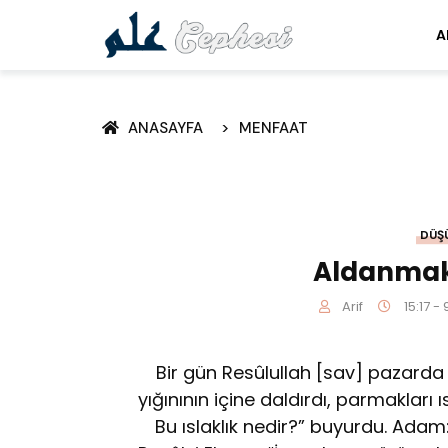
A
ANASAYFA
MENFAAT
DÜŞ
Aldanmak
Arif
15:17 -
Bir gün Resûlullah [sav] pazarda 
yığınının içine daldırdı, parmakları ı
Bu ıslaklık nedir?” buyurdu. Adam: 