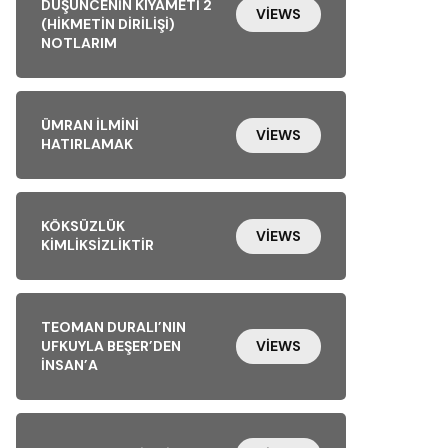
DÜŞÜNCENIN KIYAMETI 2
VIEWS
(HIKMETIN DIRILIŞI)
NOTLARIM
ÜMRAN İLMINI
VIEWS
HATIRLAMAK
KÖKSÜZLÜK
VIEWS
KIMLIKSIZLIKTIR
TEOMAN DURALI’NIN
UFKUYLA BEŞER’DEN
VIEWS
İNSAN’A