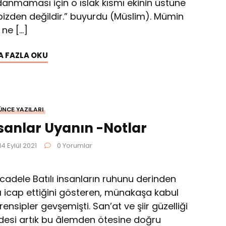
danmaması için o ıslak kısmı ekinin üstüne
 bizden değildir.” buyurdu (Müslim). Mümin
ne […]
A FAZLA OKU
ÜNCE YAZILARI
nsanlar Uyanın -Notlar
 14 Eylül 2021
0 Yorumlar
ücadele Batılı insanların ruhunu derinden
ı icap ettiğini gösteren, münakaşa kabul
rensipler gevşemişti. San’at ve şiir güzelliği
iradesi artık bu âlemden ötesine doğru