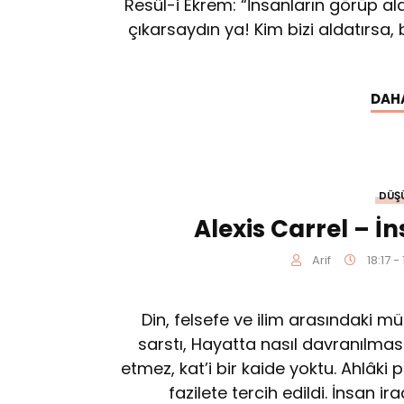
Resûl-i Ekrem: “İnsanların görüp al
çıkarsaydın ya! Kim bizi aldatırsa,
DAH
DÜŞ
Alexis Carrel – İ
Arif
18:17 -
Din, felsefe ve ilim arasındaki m
sarstı, Hayatta nasıl davranılmas
etmez, kat’i bir kaide yoktu. Ahlâki p
fazilete tercih edildi. İnsan 