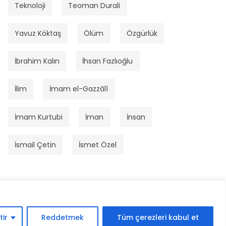
Teknoloji
Teoman Durali
Yavuz Köktaş
Ölüm
Özgürlük
İbrahim Kalın
İhsan Fazlıoğlu
İlim
İmam el-Gazzâlî
İmam Kurtubi
İman
İnsan
İsmail Çetin
İsmet Özel
tir
Reddetmek
Tüm çerezleri kabul et