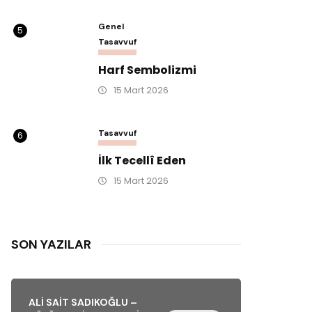
Genel
5
Tasavvuf
Harf Sembolizmi
15 Mart 2026
Tasavvuf
6
İlk Tecellî Eden
15 Mart 2026
SON YAZILAR
ALI SAIT SADIKOĞLU –