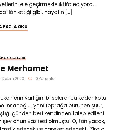
lerini ele geçirmekle ıktifa ediyordu.
 ilân ettiği gibi, hayatın […]
A FAZLA OKU
ÜNCE YAZILARI
Ve Merhamet
 21 Kasım 2020
0 Yorumlar
çekenle­rin varlığını bilselerdi bu kadar kötü
ine İnsanoğlu, yani toprağa bürünen şuur,
ştığı günden beri kendinden talep edileni
n şey onun vazifesi olmuştu: O, tanıyacak,
asdik edecek ve hareket edecekti. Zira o,