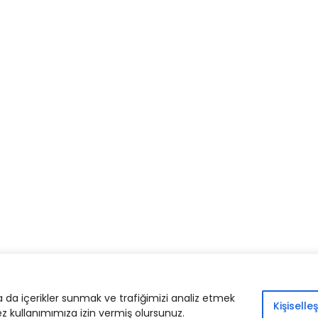
© 2024. İlimcephesi.com |
Yasal Bildiri
|
İletişim
ya da içerikler sunmak ve trafiğimizi analiz etmek
Kişiselleş
ez kullanımımıza izin vermiş olursunuz.