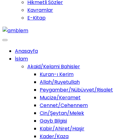
Hikmetli Sözler
Kavramlar
E-Kitap
Anasayfa
İslam
Akaid/Kelami Bahisler
Kuran-ı Kerim
Allah/Ruyetullah
Peygamber/Nübüvvet/Risalet
Mucize/Keramet
Cennet/Cehennem
Cin/Şeytan/Melek
Gayb Bilgisi
Kabir/Ahiret/Haşir
Kader/Kaza