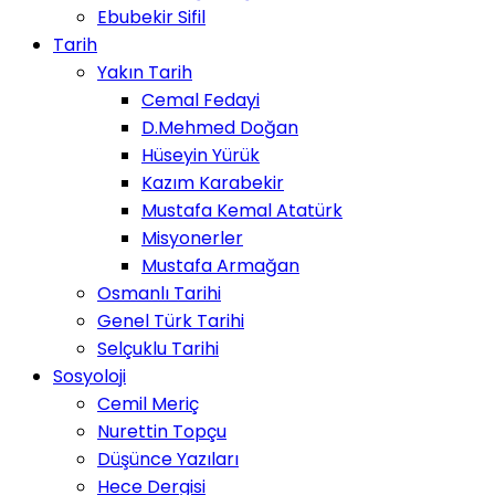
Ebubekir Sifil
Tarih
Yakın Tarih
Cemal Fedayi
D.Mehmed Doğan
Hüseyin Yürük
Kazım Karabekir
Mustafa Kemal Atatürk
Misyonerler
Mustafa Armağan
Osmanlı Tarihi
Genel Türk Tarihi
Selçuklu Tarihi
Sosyoloji
Cemil Meriç
Nurettin Topçu
Düşünce Yazıları
Hece Dergisi