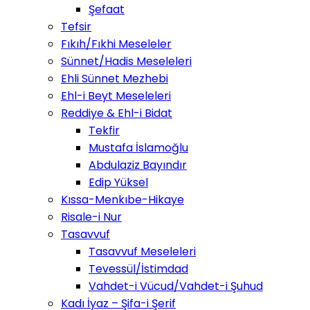
Şefaat
Tefsir
Fıkıh/Fıkhi Meseleler
Sünnet/Hadis Meseleleri
Ehli Sünnet Mezhebi
Ehl-i Beyt Meseleleri
Reddiye & Ehl-i Bidat
Tekfir
Mustafa İslamoğlu
Abdulaziz Bayındır
Edip Yüksel
Kıssa-Menkıbe-Hikaye
Risale-i Nur
Tasavvuf
Tasavvuf Meseleleri
Tevessül/İstimdad
Vahdet-i Vücud/Vahdet-i Şuhud
Kadı İyaz – Şifa-i Şerif