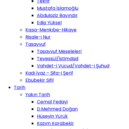
Tekfir
Mustafa İslamoğlu
Abdulaziz Bayındır
Edip Yüksel
Kıssa-Menkıbe-Hikaye
Risale-i Nur
Tasavvuf
Tasavvuf Meseleleri
Tevessül/İstimdad
Vahdet-i Vücud/Vahdet-i Şuhud
Kadı İyaz – Şifa-i Şerif
Ebubekir Sifil
Tarih
Yakın Tarih
Cemal Fedayi
D.Mehmed Doğan
Hüseyin Yürük
Kazım Karabekir