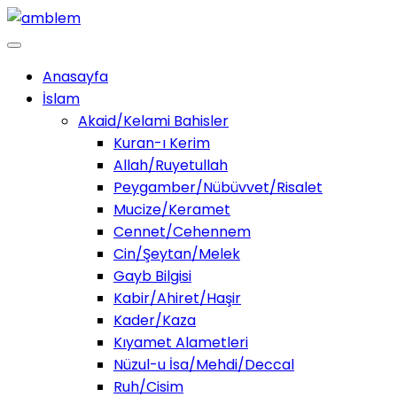
Anasayfa
İslam
Akaid/Kelami Bahisler
Kuran-ı Kerim
Allah/Ruyetullah
Peygamber/Nübüvvet/Risalet
Mucize/Keramet
Cennet/Cehennem
Cin/Şeytan/Melek
Gayb Bilgisi
Kabir/Ahiret/Haşir
Kader/Kaza
Kıyamet Alametleri
Nüzul-u İsa/Mehdi/Deccal
Ruh/Cisim