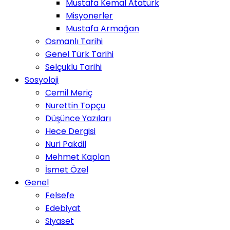
Mustafa Kemal Atatürk
Misyonerler
Mustafa Armağan
Osmanlı Tarihi
Genel Türk Tarihi
Selçuklu Tarihi
Sosyoloji
Cemil Meriç
Nurettin Topçu
Düşünce Yazıları
Hece Dergisi
Nuri Pakdil
Mehmet Kaplan
İsmet Özel
Genel
Felsefe
Edebiyat
Siyaset