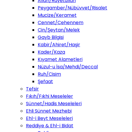
Allah/Ruyetullah
Peygamber/Nübüvvet/Risalet
Mucize/Keramet
Cennet/Cehennem
Cin/Şeytan/Melek
Gayb Bilgisi
Kabir/Ahiret/Haşir
Kader/Kaza
Kıyamet Alametleri
Nüzul-u İsa/Mehdi/Deccal
Ruh/Cisim
Şefaat
Tefsir
Fıkıh/Fıkhi Meseleler
Sünnet/Hadis Meseleleri
Ehli Sünnet Mezhebi
Ehl-i Beyt Meseleleri
Reddiye & Ehl-i Bidat