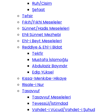
Ruh/Cisim
Şefaat
Tefsir
Fıkıh/Fıkhi Meseleler
Sünnet/Hadis Meseleleri
Ehli Sünnet Mezhebi
Ehl-i Beyt Meseleleri
Reddiye & Ehl-i Bidat
Tekfir
Mustafa İslamoğlu
Abdulaziz Bayındır
Edip Yüksel
Kıssa-Menkıbe-Hikaye
Risale-i Nur
Tasavvuf
Tasavvuf Meseleleri
Tevessül/İstimdad
Vahdet-i Vücud/Vahdet-i Şuhud