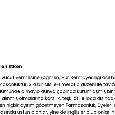
iren Etken
rinin vücut vermesine rağmen, Hür Sermayeciliği asıl
asonluktur. Sıkı bir silsile-i meratıp düzeni ile taviz
üdümünde olmayıp dünya çapında kurumlaşmış bir teşk
a alınmış olmalarına karşılık, teşkilât ile loca dışı
vinden hiçbir ayırım gözetmeyen Farmasonluk, üyeleri
asında ustun olanlar, yine de İngilizler olup onları Y