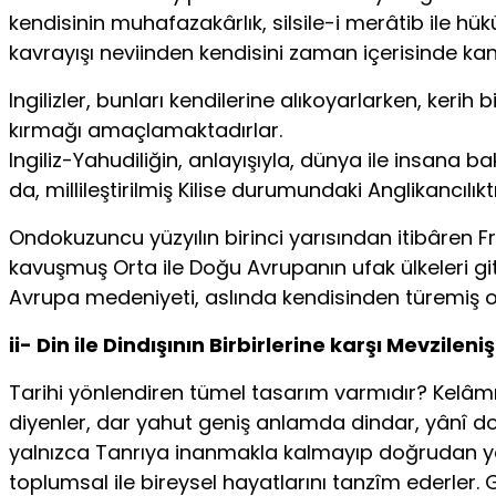
kendisinin muhafazakârlık, silsile-i merâtib ile hük
kavrayışı neviinden kendisini zaman içerisinde kan
Ingilizler, bunları kendilerine alıkoyarlarken, kerih
kırmağı amaçlamaktadırlar.
Ingiliz-Yahudiliğin, anlayışıyla, dünya ile insana ba
da, millileştirilmiş Kilise durumundaki Anglikancılıktı
Ondokuzuncu yüzyılın birinci yarısından itibâren F
kavuşmuş Orta ile Doğu Avrupanın ufak ülkeleri git
Avrupa medeniyeti, aslında kendisinden türemiş ol
ii- Din ile Dindışının Birbirlerine karşı Mevzileniş
Tarihi yönlendiren tümel tasarım varmıdır? Kelâmın t
diyenler, dar yahut geniş anlamda dindar, yânî do
yalnızca Tanrıya inanmakla kalmayıp doğrudan yah
toplumsal ile bireysel hayatlarını tanzîm ederler. 