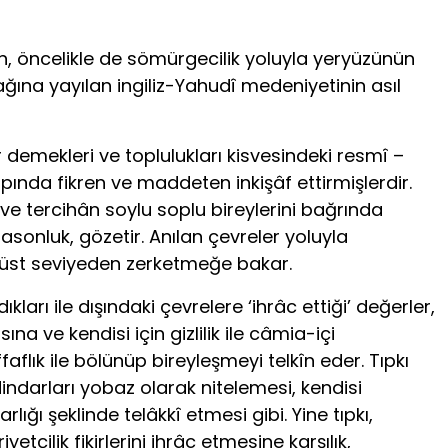
den, öncelikle de sömürgecilik yoluyla yeryüzünün
ğına yayılan ingiliz-Yahudî medeniyetinin asıl
 demekleri ve toplulukları kisvesindeki resmî –
ında fikren ve maddeten inkişâf ettirmişlerdir.
kî ve tercihân soylu soplu bireylerini bağrında
masonluk, gözetir. Anılan çevreler yoluyla
en üst seviyeden zerketmeğe bakar.
ları ile dışındaki çevrelere ‘ihrâc ettiği’ değerler,
na ve kendisi için gizlilik ile câmia-içi
ffaflık ile bölünüp bireyleşmeyi telkîn eder. Tıpkı
dindarları yobaz olarak nitelemesi, kendisi
rlığı şeklinde telâkkî etmesi gibi. Yine tıpkı,
iyetçilik fikirlerini ihrâc etmesine karşılık,