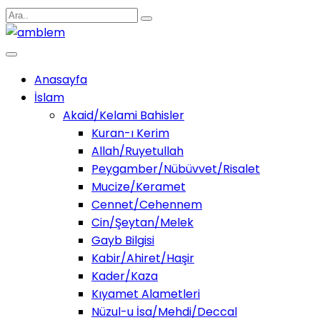
Anasayfa
İslam
Akaid/Kelami Bahisler
Kuran-ı Kerim
Allah/Ruyetullah
Peygamber/Nübüvvet/Risalet
Mucize/Keramet
Cennet/Cehennem
Cin/Şeytan/Melek
Gayb Bilgisi
Kabir/Ahiret/Haşir
Kader/Kaza
Kıyamet Alametleri
Nüzul-u İsa/Mehdi/Deccal