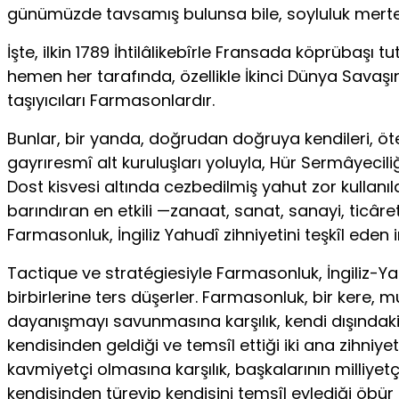
günümüzde tavsamış bulunsa bile, soyluluk mert
İşte, ilkin 1789 İhtilâlikebîrle Fransada köprübaşı
hemen her tarafında, özellikle İkinci Dünya Savaş
taşıyıcıları Farmasonlardır.
Bunlar, bir yanda, doğrudan doğruya kendileri, öte
gayrıresmî alt kuruluşları yoluyla, Hür Sermâyecil
Dost kisvesi altında cezbedilmiş yahut zor kullanıla
barındıran en etkili —zanaat, sanat, sanayi, ticâret
Farmasonluk, İngiliz Yahudî zihniyetini teşkîl ede
Tactique ve stratégiesiyle Farmasonluk, İngiliz-Yahud
birbirlerine ters düşerler. Farmasonluk, bir kere, m
dayanışmayı savunmasına karşılık, kendi dışındakilere 
kendisinden geldiği ve temsîl ettiği iki ana zihniy
kavmiyetçi olmasına karşılık, başkalarının milliyetçil
kendisinden türeyip kendisini temsîl eylediği öbür anlay