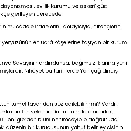
le dayanışması, evlilik kurumu ve askerî güç
ttikçe gerileyen derecede
rın mücâdele irâdelerini, dolayısıyla, dirençlerini
adını yeryüzünün en ücrâ köşelerine taşıyan bir kurum
Dünya Savaşının ardındansa, bağımsızlıklarına yeni
işlerdir. Nihâyet bu tarihlerde Yeniçağ dindışı
itten tümel tasarıdan söz edilebilinirmi? Vardır,
de kalan kimselerdir. Dar anlamda dindarlar,
ı Tebliğlerden birini benimseyip o doğrultuda
ki düzenin bir kurucusunun yahut belirleyicisinin