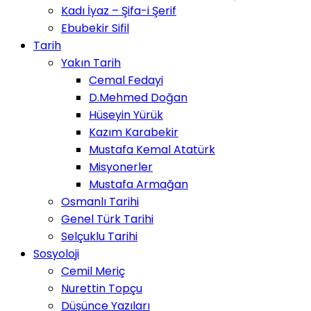
Kadı İyaz – Şifa-i Şerif
Ebubekir Sifil
Tarih
Yakın Tarih
Cemal Fedayi
D.Mehmed Doğan
Hüseyin Yürük
Kazım Karabekir
Mustafa Kemal Atatürk
Misyonerler
Mustafa Armağan
Osmanlı Tarihi
Genel Türk Tarihi
Selçuklu Tarihi
Sosyoloji
Cemil Meriç
Nurettin Topçu
Düşünce Yazıları