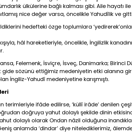
ümdarlık ülkülerine bağlı kalması gibi. Aile hayatı i
ıtlamış nice değer varsa, öncelikle Yahudîlik ve gi
 bildiklerini hedefteki özge toplumlara ‘yedirerek’onla
kışıyla, hâl hareketleriyle, öncelikle, İngilizlik kan
r.
ransa, Felemenk, İsviçre, İsveç, Danimarka; Birinci 
 gide sözünü ettiğimiz medeniyetin etki alanına girm
an İngiliz-Yahudî medeniyetine karışmıştı.
leri
erimleriyle ifâde edilirse, ‘küllî irâde’ denilen çeş
ğrudan doğruya yahut dolaylı şekilde dinin etkisin
ut dolaylı olarak Ondan nâzil olduğuna inandıklar
Geniş anlamda ‘dindar’ diye nitelediklerimiz, âlemde