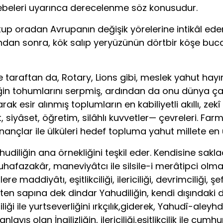
ebeleri uyarınca derecelenme söz konusudur.
 tutup oradan Avrupanın değişik yörelerine intikâl e
ından sonra, kök salıp yeryüzünün dörtbir köşe buca
 taraftan da, Rotary, Lions gibi, meslek yahut hayır
iğin tohumlarını serpmiş, ardından da onu dünya çap
rak esir alınmış toplumların en kabiliyetli akıllı, ze
, siyâset, öğretim, silâhlı kuvvetler— çevreleri. Far
n inançlar ile ülküleri hedef topluma yahut millete 
iliğin ana örnekliğini teşkil eder. Kendisine sakladık
uhafazakâr, maneviyâtcı ile silsile-i merâtipci olması
maddiyâtı, eşitlikciliği, ilericiliği, devrimciliği, şe
etten sapına dek dindar Yahudiliğin, kendi dışındaki 
iği ile yurtseverliğini ırkçılık,giderek, Yahudî-aleyhda
ış olan İngilizliğin, ilericiliği,eşitlikçilik ile cumhur