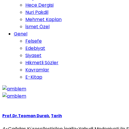
Hece Dergisi
Nuri Pakdil
Mehmet Kaplan
İsmet Özel
Genel
Felsefe
Edebiyat
Siyaset
Hikmetli Sözler
Kavramlar
E-Kitap
Prof.Dr.Teoman Duralı
,
Tarih
4-Çağdaş Küreselleştirilen İngiliz-Yahudi Medeniyeti ile