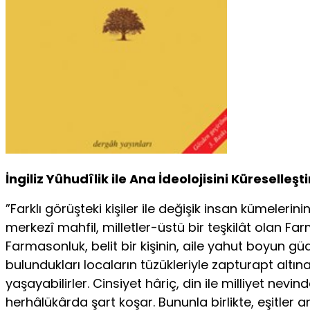
İngiliz Yûhudîlik ile Ana İdeolojisini Küreselleşt
”Farklı görüşteki kişiler ile değişik insan kümele
merkezî mahfil, milletler-üstü bir teşkilât olan Farm
Farmasonluk, belit bir kişinin, aile yahut boyun g
bulundukları locaların tüzükleriyle zapturapt altın
yaşayabilirler. Cinsiyet hâriç, din ile milliyet ne
herhâlükârda şart koşar. Bununla birlikte, eşitler ar