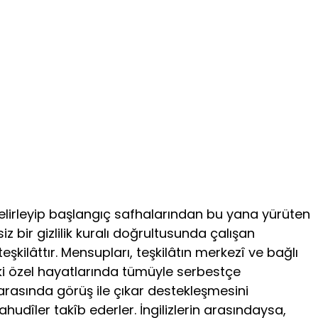
 belirleyip başlangıç safhalarından bu yana yürüten
siz bir gizlilik kuralı doğrultusunda çalışan
ilâttır. Mensupları, teşkilâtın merkezî ve bağlı
ndaki özel hayatlarında tümüyle serbestçe
 arasında görüş ile çıkar destekleşmesini
ahudîler takîb ederler. İngilizlerin arasındaysa,