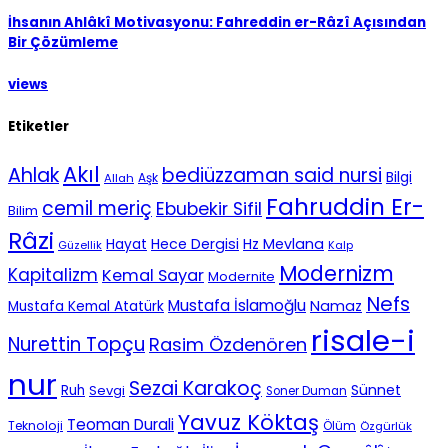
İhsanın Ahlâkî Motivasyonu: Fahreddin er-Râzî Açısından
Bir Çözümleme
views
Etiketler
Akıl
Ahlak
bediüzzaman said nursi
Bilgi
Aşk
Allah
Fahruddin Er-
cemil meriç
Ebubekir Sifil
Bilim
Râzi
Hece Dergisi
Hz Mevlana
Hayat
Güzellik
Kalp
Modernizm
Kapitalizm
Kemal Sayar
Modernite
Nefs
Mustafa İslamoğlu
Namaz
Mustafa Kemal Atatürk
risale-i
Nurettin Topçu
Rasim Özdenören
nur
Sezai Karakoç
Sünnet
Ruh
Sevgi
Soner Duman
Yavuz Köktaş
Teoman Durali
Teknoloji
Ölüm
Özgürlük