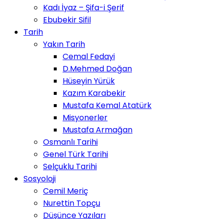
Kadı İyaz – Şifa-i Şerif
Ebubekir Sifil
Tarih
Yakın Tarih
Cemal Fedayi
D.Mehmed Doğan
Hüseyin Yürük
Kazım Karabekir
Mustafa Kemal Atatürk
Misyonerler
Mustafa Armağan
Osmanlı Tarihi
Genel Türk Tarihi
Selçuklu Tarihi
Sosyoloji
Cemil Meriç
Nurettin Topçu
Düşünce Yazıları