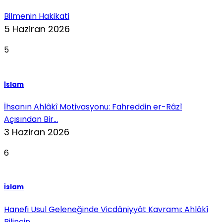
Bilmenin Hakikati
5 Haziran 2026
5
İslam
İhsanın Ahlâkî Motivasyonu: Fahreddin er-Râzî
Açısından Bir...
3 Haziran 2026
6
İslam
Hanefi Usul Geleneğinde Vicdâniyyât Kavramı: Ahlâkî
Bilincin...