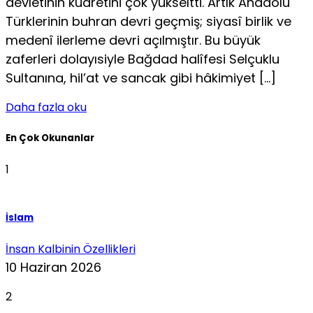
devletinin kudretini çok yükseltti. Artık Anadolu
Türklerinin buhran devri geçmiş; siyasî birlik ve
medenî ilerleme devri açılmıştır. Bu büyük
zaferleri dolayısiyle Bağdad halîfesi Selçuklu
Sultanına, hil’at ve sancak gibi hâkimiyet […]
Daha fazla oku
En Çok Okunanlar
1
İslam
İnsan Kalbinin Özellikleri
10 Haziran 2026
2