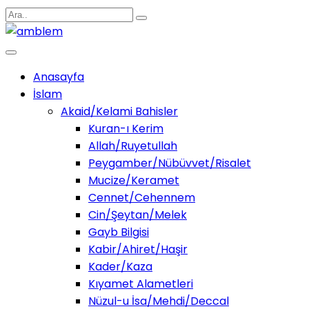
Anasayfa
İslam
Akaid/Kelami Bahisler
Kuran-ı Kerim
Allah/Ruyetullah
Peygamber/Nübüvvet/Risalet
Mucize/Keramet
Cennet/Cehennem
Cin/Şeytan/Melek
Gayb Bilgisi
Kabir/Ahiret/Haşir
Kader/Kaza
Kıyamet Alametleri
Nüzul-u İsa/Mehdi/Deccal