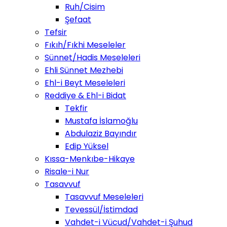
Ruh/Cisim
Şefaat
Tefsir
Fıkıh/Fıkhi Meseleler
Sünnet/Hadis Meseleleri
Ehli Sünnet Mezhebi
Ehl-i Beyt Meseleleri
Reddiye & Ehl-i Bidat
Tekfir
Mustafa İslamoğlu
Abdulaziz Bayındır
Edip Yüksel
Kıssa-Menkıbe-Hikaye
Risale-i Nur
Tasavvuf
Tasavvuf Meseleleri
Tevessül/İstimdad
Vahdet-i Vücud/Vahdet-i Şuhud