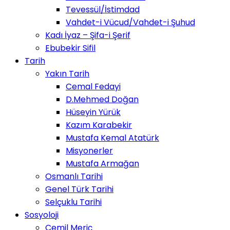
Tevessül/İstimdad
Vahdet-i Vücud/Vahdet-i Şuhud
Kadı İyaz – Şifa-i Şerif
Ebubekir Sifil
Tarih
Yakın Tarih
Cemal Fedayi
D.Mehmed Doğan
Hüseyin Yürük
Kazım Karabekir
Mustafa Kemal Atatürk
Misyonerler
Mustafa Armağan
Osmanlı Tarihi
Genel Türk Tarihi
Selçuklu Tarihi
Sosyoloji
Cemil Meriç