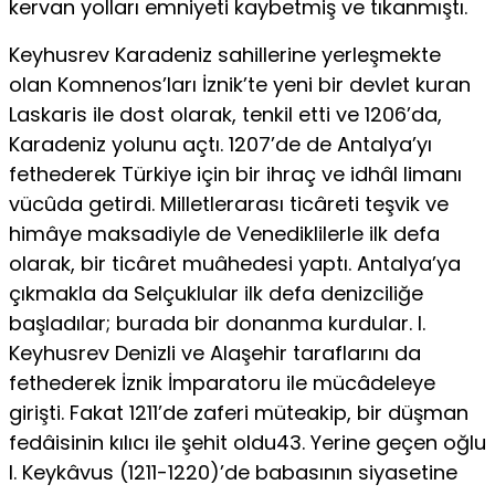
kervan yolları emniyeti kaybetmiş ve tıkanmıştı.
Keyhusrev Karadeniz sahillerine yerleşmekte
olan Komnenos’ları İznik’te yeni bir devlet kuran
Laskaris ile dost olarak, tenkil etti ve 1206’da,
Karadeniz yolunu açtı. 1207’de de Antalya’yı
fethederek Türkiye için bir ihraç ve idhâl limanı
vücûda getirdi. Milletlerarası ticâreti teşvik ve
himâye maksadiyle de Venediklilerle ilk defa
olarak, bir ticâret muâhedesi yaptı. Antalya’ya
çıkmakla da Selçuklular ilk defa denizciliğe
başladılar; burada bir donanma kurdular. I.
Keyhusrev Denizli ve Alaşehir taraflarını da
fethederek İznik İmparatoru ile mücâdeleye
girişti. Fakat 1211’de zaferi müteakip, bir düşman
fedâisinin kılıcı ile şehit oldu43. Yerine geçen oğlu
I. Keykâvus (1211-1220)’de babasının siyasetine