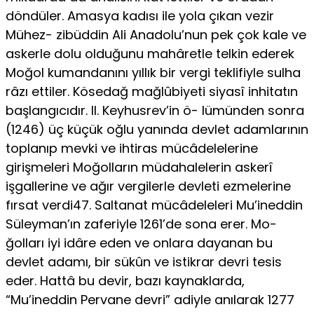
döndüler. Amasya kadısı ile yola çıkan vezir
Mühez- zibüddin Ali Anadolu’nun pek çok kale ve
askerle dolu olduğunu mahâretle telkin ederek
Moğol kumandanını yıllık bir vergi teklifiyle sulha
râzı ettiler. Kösedağ mağlûbiyeti siyasî inhitatın
başlangıcıdır. II. Keyhusrev’in ö- lümünden sonra
(1246) üç küçük oğlu yanında devlet adamlarının
toplanıp mevki ve ihtiras mücâdelelerine
girişmeleri Moğolların müdahalelerin askerî
işgallerine ve ağır vergilerle devleti ezmelerine
fırsat verdi47. Saltanat mücâdeleleri Mu’ineddin
Süleyman’ın zaferiyle 1261’de sona erer. Mo-
ğolları iyi idâre eden ve onlara dayanan bu
devlet adamı, bir sükûn ve istikrar devri tesis
eder. Hattâ bu devir, bazı kaynaklarda,
“Mu’ineddin Pervane devri” adiyle anılarak 1277