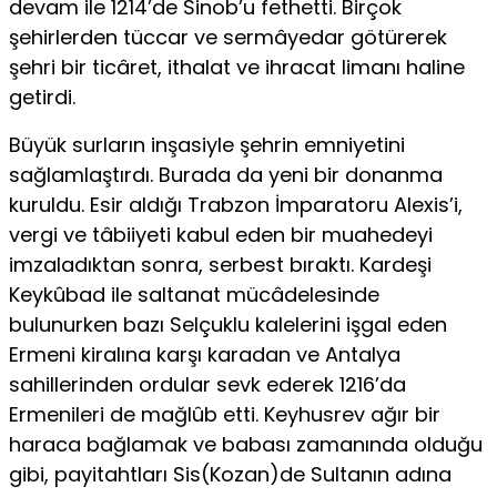
devam ile 1214’de Sinob’u fethetti. Birçok
şehirlerden tüccar ve sermâyedar götürerek
şehri bir ticâret, ithalat ve ihracat limanı haline
getirdi.
Büyük surların inşasiyle şehrin emniyetini
sağlamlaştırdı. Burada da yeni bir donanma
kuruldu. Esir aldığı Trabzon İmparatoru Alexis’i,
vergi ve tâbiiyeti kabul eden bir muahedeyi
imzaladıktan sonra, serbest bıraktı. Kardeşi
Keykûbad ile saltanat mücâdelesinde
bulunurken bazı Selçuklu kalelerini işgal eden
Ermeni kiralına karşı karadan ve Antalya
sahillerinden ordular sevk ederek 1216’da
Ermenileri de mağlûb etti. Keyhusrev ağır bir
haraca bağlamak ve babası zamanında olduğu
gibi, payitahtları Sis(Kozan)de Sultanın adına