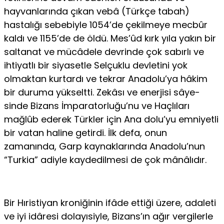
hayvanlarında çıkan vebâ (Türkçe tabah)
hastalığı sebebiyle 1054’de çekilmeye mecbûr
kaldı ve 1155’de de öldü. Mes’ûd kırk yıla yakın bir
saltanat ve mücâdele devrinde çok sabırlı ve
ihtiyatlı bir siyasetle Selçuklu devletini yok
olmaktan kurtardı ve tekrar Anadolu’ya hâkim
bir duruma yükseltti. Zekâsı ve enerjisi sâye-
sinde Bizans İmparatorluğu’nu ve Haçlıları
mağlûb ederek Türkler için Ana dolu’yu emniyetli
bir vatan haline getirdi. İlk defa, onun
zamanında, Garp kaynaklarında Anadolu’nun
“Turkia” adiyle kaydedilmesi de çok mânâlıdır.
Bir Hıristiyan kroniğinin ifâde ettiği üzere, adaleti
ve iyi idâresi dolayısiyle, Bizans’ın ağır vergilerle