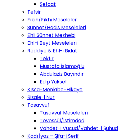
Şefaat
Tefsir
Fıkıh/Fıkhi Meseleler
Sünnet/Hadis Meseleleri
Ehli Sünnet Mezhebi
Ehl-i Beyt Meseleleri
Reddiye & Ehl-i Bidat
Tekfir
Mustafa İslamoğlu
Abdulaziz Bayındır
Edip Yüksel
Kıssa-Menkıbe-Hikaye
Risale-i Nur
Tasavvuf
Tasavvuf Meseleleri
Tevessül/İstimdad
Vahdet-i Vücud/Vahdet-i Şuhud
Kadı İyaz – Şifa-i Şerif