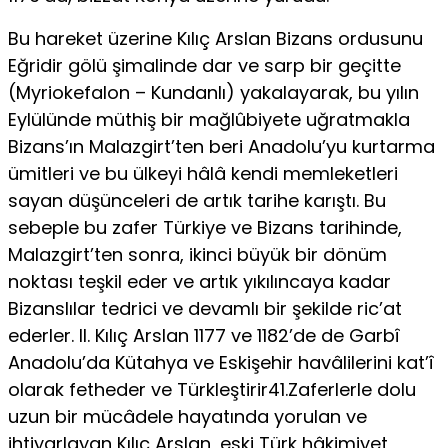
Bu hareket üzerine Kılıç Arslan Bizans ordusunu
Eğridir gölü şimalinde dar ve sarp bir geçitte
(Myriokefalon – Kundanlı) yakalayarak, bu yılın
Eylülünde müthiş bir mağlûbiyete uğratmakla
Bizans’ın Malazgirt’ten beri Anadolu’yu kurtarma
ümitleri ve bu ülkeyi hâlâ kendi memleketleri
sayan düşünceleri de artık tarihe karıştı. Bu
sebeple bu zafer Türkiye ve Bizans tarihinde,
Malazgirt’ten sonra, ikinci büyük bir dönüm
noktası teşkil eder ve artık yıkılıncaya kadar
Bizanslılar tedrici ve devamlı bir şekilde ric’at
ederler. II. Kılıç Arslan 1177 ve 1182’de de Garbî
Anadolu’da Kütahya ve Eskişehir havâlilerini kat’î
olarak fetheder ve Türkleştirir41.Zaferlerle dolu
uzun bir mücâdele hayatında yorulan ve
ihtiyarlayan Kılıç Arslan, eski Türk hâkimiyet