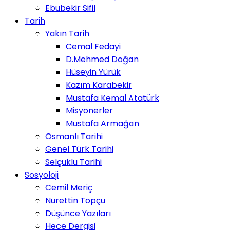
Ebubekir Sifil
Tarih
Yakın Tarih
Cemal Fedayi
D.Mehmed Doğan
Hüseyin Yürük
Kazım Karabekir
Mustafa Kemal Atatürk
Misyonerler
Mustafa Armağan
Osmanlı Tarihi
Genel Türk Tarihi
Selçuklu Tarihi
Sosyoloji
Cemil Meriç
Nurettin Topçu
Düşünce Yazıları
Hece Dergisi