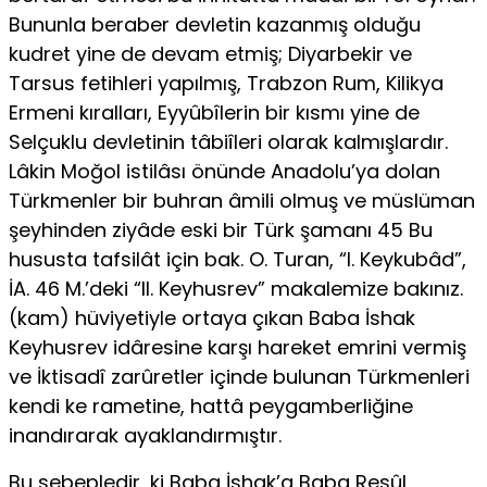
Bununla beraber devletin kazanmış olduğu
kudret yine de devam etmiş; Diyarbekir ve
Tarsus fetihleri yapılmış, Trabzon Rum, Kilikya
Ermeni kıralları, Eyyûbîlerin bir kısmı yine de
Selçuklu devletinin tâbiîleri olarak kalmışlardır.
Lâkin Moğol istilâsı önünde Anadolu’ya dolan
Türkmenler bir buhran âmili olmuş ve müslüman
şeyhinden ziyâde eski bir Türk şamanı 45 Bu
hususta tafsilât için bak. O. Turan, “I. Keykubâd”,
İA. 46 M.’deki “II. Keyhusrev” makalemize bakınız.
(kam) hüviyetiyle ortaya çıkan Baba İshak
Keyhusrev idâresine karşı hareket emrini vermiş
ve İktisadî zarûretler içinde bulunan Türkmenleri
kendi ke rametine, hattâ peygamberliğine
inandırarak ayaklandırmıştır.
Bu sebepledir, ki Baba İshak’a Baba Resûl