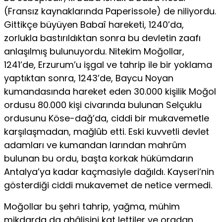
(Fransız kaynaklarında Paperissole) de niliyordu.
Gittikçe büyüyen Babaî hareketi, 1240’da,
zorlukla bastırıldıktan sonra bu devletin zaafı
anlaşılmış bulunuyordu. Nitekim Moğollar,
1241’de, Erzurum’u işgal ve tahrip ile bir yoklama
yaptıktan sonra, 1243’de, Baycu Noyan
kumandasında hareket eden 30.000 kişilik Moğol
ordusu 80.000 kişi civarında bulunan Selçuklu
ordusunu Köse-dağ’da, ciddi bir mukavemetle
karşılaşmadan, mağlûb etti. Eski kuvvetli devlet
adamları ve kumandan larından mahrûm
bulunan bu ordu, başta korkak hükümdarın
Antalya’ya kadar kaçmasiyle dağıldı. Kayseri’nin
gösterdiği ciddi mukavemet de netice vermedi.
Moğollar bu şehri tahrip, yağma, mühim
mikdarda da ahâlisini kat lettiler ve oradan