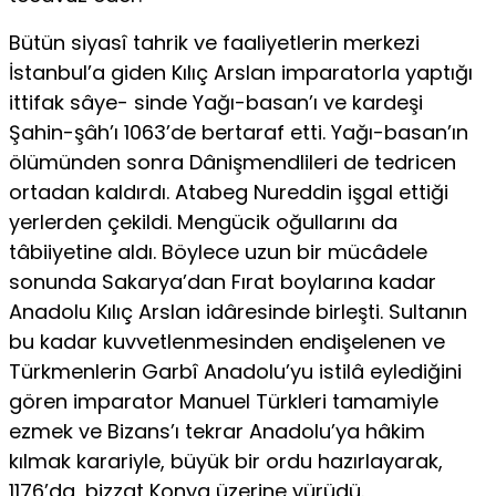
Bütün siyasî tahrik ve faaliyetlerin merkezi
İstanbul’a giden Kılıç Arslan imparatorla yaptığı
ittifak sâye- sinde Yağı-basan’ı ve kardeşi
Şahin-şâh’ı 1063’de bertaraf etti. Yağı-basan’ın
ölümünden sonra Dânişmendlileri de tedricen
ortadan kaldırdı. Atabeg Nureddin işgal ettiği
yerlerden çekildi. Mengücik oğullarını da
tâbiiyetine aldı. Böylece uzun bir mücâdele
sonunda Sakarya’dan Fırat boylarına kadar
Anadolu Kılıç Arslan idâresinde birleşti. Sultanın
bu kadar kuvvetlenmesinden endişelenen ve
Türkmenlerin Garbî Anadolu’yu istilâ eylediğini
gören imparator Manuel Türkleri tamamiyle
ezmek ve Bizans’ı tekrar Anadolu’ya hâkim
kılmak karariyle, büyük bir ordu hazırlayarak,
1176’da, bizzat Konya üzerine yürüdü.