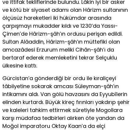
ve ittifak tekliflerinde bulundu. Lâkin iyi bir asker
ve kötü bir siyaset adamı olan Hârizm sultanının
ölçüsüz hareketleri iki hükümdar arasında
çarpışmayı mukadder kıldı ve 1230’da Yassı-
Çimen’de Hârizm-şâh’ın ordusu perişan edildi.
Sultan Alâaddin, Hârizm-şâh’ın müttefiki olan
amcazâdesi Erzurum meliki Cihân-şâh’ı da
bertaraf ederek memleketini tekrar Selçuklu
ülkesine kattı.
Gürcistan’a gönderdiği bir ordu ile kıraliçeyi
tâbiiyetine sokarak amcası Süleyman-şâh’ın
intikamını aldı. Van gölü havzasını da Eyyubîlerin
elinden kurtardı. Büyük kireç fırınları yakdırıp şehir
ve kaleleri tahkim ettirmek sûretiyle Mogollara
karşı müdafaa tedbirleri alırken öte yandan da
Moğol imparatoru Oktay Kaan’a da elçi