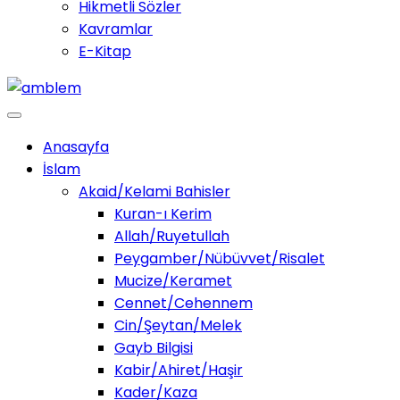
Hikmetli Sözler
Kavramlar
E-Kitap
Anasayfa
İslam
Akaid/Kelami Bahisler
Kuran-ı Kerim
Allah/Ruyetullah
Peygamber/Nübüvvet/Risalet
Mucize/Keramet
Cennet/Cehennem
Cin/Şeytan/Melek
Gayb Bilgisi
Kabir/Ahiret/Haşir
Kader/Kaza