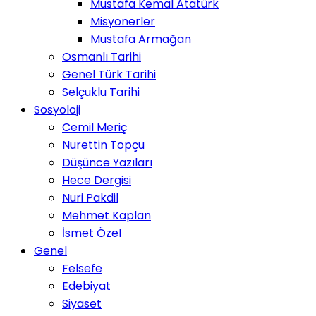
Mustafa Kemal Atatürk
Misyonerler
Mustafa Armağan
Osmanlı Tarihi
Genel Türk Tarihi
Selçuklu Tarihi
Sosyoloji
Cemil Meriç
Nurettin Topçu
Düşünce Yazıları
Hece Dergisi
Nuri Pakdil
Mehmet Kaplan
İsmet Özel
Genel
Felsefe
Edebiyat
Siyaset