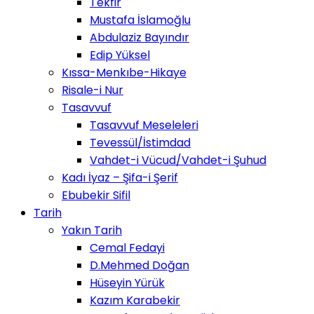
Tekfir
Mustafa İslamoğlu
Abdulaziz Bayındır
Edip Yüksel
Kıssa-Menkıbe-Hikaye
Risale-i Nur
Tasavvuf
Tasavvuf Meseleleri
Tevessül/İstimdad
Vahdet-i Vücud/Vahdet-i Şuhud
Kadı İyaz – Şifa-i Şerif
Ebubekir Sifil
Tarih
Yakın Tarih
Cemal Fedayi
D.Mehmed Doğan
Hüseyin Yürük
Kazım Karabekir