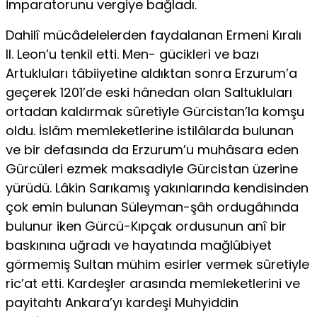
İmparatorunu vergiye bağladı.
Dahilî mücâdelelerden faydalanan Ermeni Kıralı
II. Leon’u tenkil etti. Men- gücikleri ve bazı
Artukluları tâbiiyetine aldıktan sonra Erzurum’a
geçerek 1201’de eski hânedan olan Saltukluları
ortadan kaldırmak sûretiyle Gürcistan’la komşu
oldu. İslâm memleketlerine istilâlarda bulunan
ve bir defasında da Erzurum’u muhâsara eden
Gürcüleri ezmek maksadiyle Gürcistan üzerine
yürüdü. Lâkin Sarıkamış yakınlarında kendisinden
çok emin bulunan Süleyman-şâh ordugâhında
bulunur iken Gürcü-Kıpçak ordusunun anî bir
baskınına uğradı ve hayatında mağlûbiyet
görmemiş Sultan mühim esirler vermek sûretiyle
ric’at etti. Kardeşler arasında memleketlerini ve
payitahtı Ankara’yı kardeşi Muhyiddin