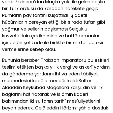
vardı. Erzincan’dan Maçka yolu ile gelen başka
bir Türk ordusu da karadan harekete geçip
Rumların payitahtını kuşattılar. Şiddetli
hücûmların cereyan ettiği bir sırada tufan gibi
yağmur ve sellerin başlaması Selçuklu
kuvvetlerinin çekilmesine ve hattâ ormanlar
içinde bir şehzâde ile birlikte bir miktar da esir
vermelerine sebep oldu.
Bununla beraber Trabzon imparatoru bu esirleri
teslim ettikten başka yıllık vergi ve askerî yardım
da gönderme şartlarını ihtiva eden tâbiiyet
muahedesini kabûle mecbûr kaldı.Sultan
Alâaddin Keykubâd Mogollara karşı, din ve ırk
bağlarını hatırlatarak ve İslâmın kaderi
bakımından iki sultanın tarihî mes’uliyetlerini
beyan ederek, Celâleddin Hârizm-şâh’a dostluk