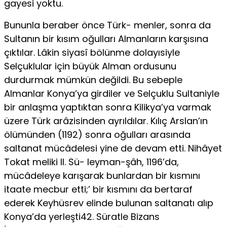
gayesi yoktu.
Bununla beraber önce Türk- menler, sonra da
Sultanın bir kısım oğulları Almanların karşısına
çıktılar. Lâkin siyasî bölünme dolayısiyle
Selçuklular için büyük Alman ordusunu
durdurmak mümkün değildi. Bu sebeple
Almanlar Konya’ya girdiler ve Selçuklu Sultaniyle
bir anlaşma yaptıktan sonra Kilikya’ya varmak
üzere Türk arâzisinden ayrıldılar. Kılıç Arslan’ın
ölümünden (1192) sonra oğulları arasında
saltanat mücâdelesi yine de devam etti. Nihâyet
Tokat meliki II. Sü- leyman-şâh, 1196’da,
mücâdeleye karışarak bunlardan bir kısmını
itaate mecbur etti;’ bir kısmını da bertaraf
ederek Keyhüsrev elinde bulunan saltanatı alıp
Konya’da yerleşti42. Süratle Bizans