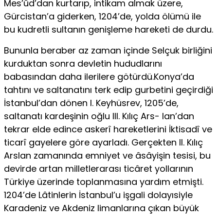
Mes’ûd’dan kurtarıp, intikam almak üzere,
Gürcistan’a giderken, 1204’de, yolda ölümü ile
bu kudretli sultanın genişleme hareketi de durdu.
Bununla beraber az zaman içinde Selçuk birliğini
kurduktan sonra devletin hududlarını
babasından daha ilerilere götürdü.Konya’da
tahtını ve saltanatını terk edip gurbetini geçirdiği
İstanbul’dan dönen I. Keyhüsrev, 1205’de,
saltanatı kardeşinin oğlu III. Kılıç Ars- lan’dan
tekrar elde edince askerî hareketlerini İktisadî ve
ticarî gayelere göre ayarladı. Gerçekten II. Kılıç
Arslan zamanında emniyet ve âsâyişin tesisi, bu
devirde artan milletlerarası ticâret yollarının
Türkiye üzerinde toplanmasına yardım etmişti.
1204’de Lâtinlerin İstanbul’u işgali dolayısiyle
Karadeniz ve Akdeniz limanlarına çıkan büyük