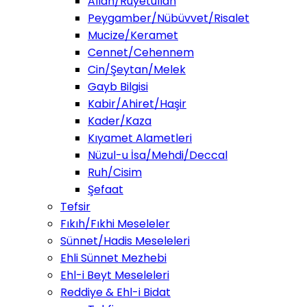
Allah/Ruyetullah
Peygamber/Nübüvvet/Risalet
Mucize/Keramet
Cennet/Cehennem
Cin/Şeytan/Melek
Gayb Bilgisi
Kabir/Ahiret/Haşir
Kader/Kaza
Kıyamet Alametleri
Nüzul-u İsa/Mehdi/Deccal
Ruh/Cisim
Şefaat
Tefsir
Fıkıh/Fıkhi Meseleler
Sünnet/Hadis Meseleleri
Ehli Sünnet Mezhebi
Ehl-i Beyt Meseleleri
Reddiye & Ehl-i Bidat