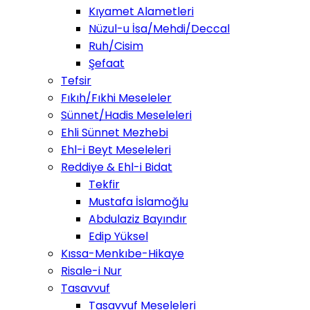
Kıyamet Alametleri
Nüzul-u İsa/Mehdi/Deccal
Ruh/Cisim
Şefaat
Tefsir
Fıkıh/Fıkhi Meseleler
Sünnet/Hadis Meseleleri
Ehli Sünnet Mezhebi
Ehl-i Beyt Meseleleri
Reddiye & Ehl-i Bidat
Tekfir
Mustafa İslamoğlu
Abdulaziz Bayındır
Edip Yüksel
Kıssa-Menkıbe-Hikaye
Risale-i Nur
Tasavvuf
Tasavvuf Meseleleri