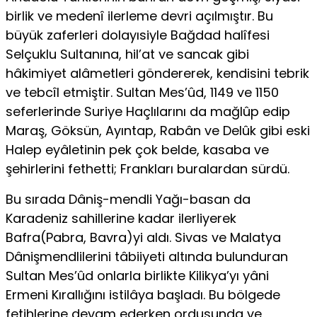
birlik ve medenî ilerleme devri açılmıştır. Bu
büyük zaferleri dolayısiyle Bağdad halîfesi
Selçuklu Sultanına, hil’at ve sancak gibi
hâkimiyet alâmetleri göndererek, kendisini tebrik
ve tebcîl etmiştir. Sultan Mes’ûd, 1149 ve 1150
seferlerinde Suriye Haçlılarını da mağlûp edip
Maraş, Göksün, Ayıntap, Rabân ve Delûk gibi eski
Halep eyâletinin pek çok belde, kasaba ve
şehirlerini fethetti; Frankları buralardan sürdü.
Bu sırada Dâniş-mendli Yağı-basan da
Karadeniz sahillerine kadar ilerliyerek
Bafra(Pabra, Bavra)yi aldı. Sivas ve Malatya
Dânişmendlilerini tâbiiyeti altında bulunduran
Sultan Mes’ûd onlarla birlikte Kilikya’yı yâni
Ermeni Kırallığını istilâya başladı. Bu bölgede
fetihlerine devam ederken ordusunda ve