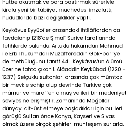
hutbe okutmak ve para bastırmak süreriyle
kirala yeni bir tâbiiyet muahedesi imzalattı;
hududlarda bazı değişiklikler yaptı.
Keykâvus Eyyûbîler arasındaki ihtilâflardan da
faydalanıp 1218’de Şimalî Suriye taraflarında
fetihlerde bulundu. Artuklu hükümdarı Mahmud
ile Erbil hükümdarı Muzaffereddin Gök-böri’ye
de metbûluğunu tanıttı44.I. Keykâvus’un ölümü
üzerine tahta çıkan I. Alâaddin Keykûbad (1220 –
1237) Selçuklu sultanları arasında çok mümtaz
bir mevkie sahip olup devrinde Türkiye çok
mâmur ve müreffeh olmuş ve ileri bir medeniyet
seviyesine erişmiştir. Zamanında Moğollar
dünyayı alt-üst etmeye başladıkları için bu ileri
görüşlü Sultan önce Konya, Kayseri ve Sivas
olmak üzere birçok şehirleri muhteşem surlarla,