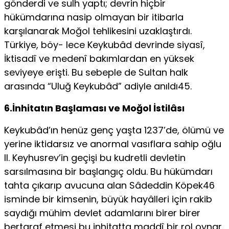
gönderdi ve sulh yaptı; devrin hiçbir
hükümdarına nasip olmayan bir itibarla
karşılanarak Moğol tehlikesini uzaklaştırdı.
Türkiye, böy- lece Keykubâd devrinde siyasî,
İktisadî ve medenî bakımlardan en yüksek
seviyeye erişti. Bu sebeple de Sultan halk
arasında “Uluğ Keykubâd” adiyle anıldı45.
6.İnhitatın Başlaması ve Moğol İstilâsı
Keykubâd’ın henüz genç yaşta 1237’de, ölümü ve
yerine iktidarsız ve anormal vasıflara sahip oğlu
II. Keyhusrev’in geçişi bu kudretli devletin
sarsılmasına bir başlangıç oldu. Bu hükümdarı
tahta çıkarıp avucuna alan Sâdeddin Köpek46
isminde bir kimsenin, büyük hayâlleri için rakib
saydığı mühim devlet adamlarını birer birer
bertaraf etmesi bu inhitatta maddî bir rol oynar.