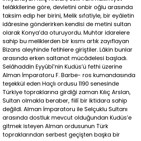
telâkkilerine göre, devletini onbir oğlu arasında
taksim edip her birini, Melik sıfatiyle, bir eyâletin
idâresine gönderirken kendisi de metini sultan
olarak Konya’da oturuyordu. Muhtar idarelere
sahip bu meliklerden bir kısmı artık zayıflayan
Bizans aleyhinde fetihlere giriştiler. Lâkin bunlar
arasında erken saltanat mücâdelesi başladı.
Selâhaddin Eyyûbî’nin Kudüs’ü fethi üzerine
Alman İmparatoru F. Barbe- ros kumandasında
teşekkül eden Haçlı ordusu 1190 senesinde
Türkiye topraklarına girdiği zaman Kılıç Arslan,
Sultan olmakla beraber, fiilî bir iktidara sahip
değildi. Alman İmparatoru ile Selçuklu Sultanı
arasında dostluk mevcut olduğundan Kudüs’e
gitmek isteyen Alman ordusunun Türk
topraklarından serbest geçişten başka bir