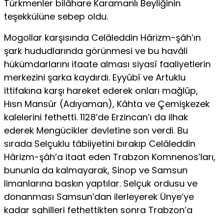
Türkmenler bilâhare Karamanlı Beyliğinin
teşekkülüne sebep oldu.
Mogollar karşısında Celâleddin Hârizm-şâh’ın
şark hududlarında görünmesi ve bu havâli
hükümdarlarını itaate alması siyasî faaliyetlerin
merkezini şarka kaydırdı. Eyyûbî ve Artuklu
ittifakına karşı hareket ederek onları mağlûp,
Hısn Mansûr (Adıyaman), Kâhta ve Çemişkezek
kalelerini fethetti. 1128’de Erzincan’ı da ilhak
ederek Mengücikler devletine son verdi. Bu
sırada Selçuklu tâbiiyetini bırakıp Celâleddin
Hârizm-şâh’a itaat eden Trabzon Komnenos’ları,
bununla da kalmayarak, Sinop ve Samsun
limanlarına baskın yaptılar. Selçuk ordusu ve
donanması Samsun’dan ilerleyerek Ünye’ye
kadar sahilleri fethettikten sonra Trabzon’a