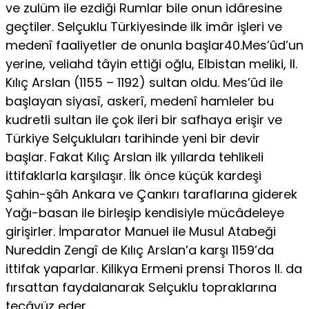
ve zulüm ile ezdiği Rumlar bile onun idâresine
geçtiler. Selçuklu Türkiyesinde ilk imâr işleri ve
medenî faaliyetler de onunla başlar40.Mes’ûd’un
yerine, veliahd tâyin ettiği oğlu, Elbistan meliki, II.
Kılıç Arslan (1155 – 1192) sultan oldu. Mes’ûd ile
başlayan siyasî, askerî, medenî hamleler bu
kudretli sultan ile çok ileri bir safhaya erişir ve
Türkiye Selçukluları tarihinde yeni bir devir
başlar. Fakat Kılıç Arslan ilk yıllarda tehlikeli
ittifaklarla karşılaşır. İlk önce küçük kardeşi
Şahin-şâh Ankara ve Çankırı taraflarına giderek
Yağı-basan ile birleşip kendisiyle mücâdeleye
girişirler. İmparator Manuel ile Musul Atabeği
Nureddin Zengî de Kılıç Arslan’a karşı 1159’da
ittifak yaparlar. Kilikya Ermeni prensi Thoros II. da
fırsattan faydalanarak Selçuklu topraklarına
tecâvüz eder.