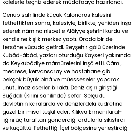
kalelerle teçhiz ederek müdafaaya hazırlandı.
Cenup sahilinde küçük Kalonoros kalesini
fethettikten sonra, kalesiyle, birlikte, yeniden inşa
ederek nâmına nisbetle Alâiyye şehrini kurdu ve
kendisine kışlık merkez yaptı. Orada bir de
tersâne vücuda getirdi. Beyşehir gölü üzerinde
Kubâd-âbâd, yazları oturduğu Kayseri yakınında
da Keykubâdiye mâmûrelerini inşâ etti. Câmi,
medrese, kervansaray ve hastahane gibi
pekçok büyük binâ ve müesseseler yaparak
unutulmaz eserler bıraktı. Deniz aşırı giriştiği
Suğdak (Kırını sahilinde) seferi Selçuklu
devletinin karalarda ve denizlerdeki kudretine
güzel bir misal teşkil eder. Kilikya Ermeni kıral-
lığını üç taraftan gönderdiği ordularla sıkıştırdı
ve küçülttü. Fethettiği İçel bölgesine yerleştirdiği