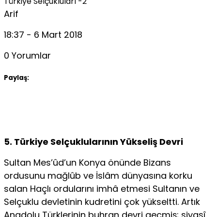
Türkiye Selçukluları -2
Arif
18:37 - 6 Mart 2018
0 Yorumlar
Paylaş:
5. Türkiye Selçuklularının Yükseliş Devri
Sultan Mes’ûd’un Konya önünde Bizans
ordusunu mağlûb ve İslâm dünyasına korku
salan Haçlı ordularını imhâ etmesi Sultanın ve
Selçuklu devletinin kudretini çok yükseltti. Artık
Anadolu Türklerinin buhran devri geçmiş; siyasî