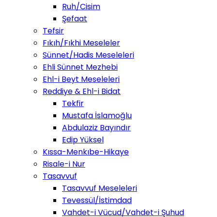
Ruh/Cisim
Şefaat
Tefsir
Fıkıh/Fıkhi Meseleler
Sünnet/Hadis Meseleleri
Ehli Sünnet Mezhebi
Ehl-i Beyt Meseleleri
Reddiye & Ehl-i Bidat
Tekfir
Mustafa İslamoğlu
Abdulaziz Bayındır
Edip Yüksel
Kıssa-Menkıbe-Hikaye
Risale-i Nur
Tasavvuf
Tasavvuf Meseleleri
Tevessül/İstimdad
Vahdet-i Vücud/Vahdet-i Şuhud