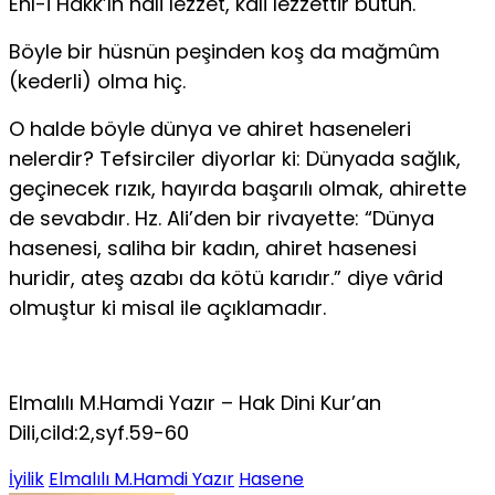
Ehl-i Hakk’ın hâli lezzet, kâli lezzettir bütün.
Böyle bir hüsnün peşinden koş da mağmûm
(kederli) olma hiç.
O halde böyle dünya ve ahiret haseneleri
nelerdir? Tefsirciler diyorlar ki: Dünyada sağlık,
geçinecek rızık, hayırda başarılı olmak, ahirette
de sevabdır. Hz. Ali’den bir rivayette: “Dünya
hasenesi, saliha bir kadın, ahiret hasenesi
huridir, ateş azabı da kötü karıdır.” diye vârid
olmuştur ki misal ile açıklamadır.
Elmalılı M.Hamdi Yazır – Hak Dini Kur’an
Dili,cild:2,syf.59-60
İyilik
Elmalılı M.Hamdi Yazır
Hasene