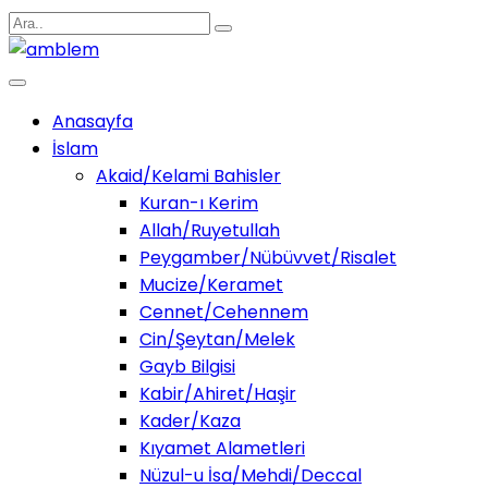
Anasayfa
İslam
Akaid/Kelami Bahisler
Kuran-ı Kerim
Allah/Ruyetullah
Peygamber/Nübüvvet/Risalet
Mucize/Keramet
Cennet/Cehennem
Cin/Şeytan/Melek
Gayb Bilgisi
Kabir/Ahiret/Haşir
Kader/Kaza
Kıyamet Alametleri
Nüzul-u İsa/Mehdi/Deccal