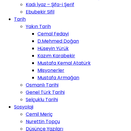
Kadı İyaz – Şifa-i Şerif
Ebubekir Sifil
Tarih
Yakın Tarih
Cemal Fedayi
D.Mehmed Doğan
Hüseyin Yürük
Kazım Karabekir
Mustafa Kemal Atatürk
Misyonerler
Mustafa Armağan
Osmanlı Tarihi
Genel Türk Tarihi
Selçuklu Tarihi
Sosyoloji
Cemil Meriç
Nurettin Topçu
Düşünce Yazıları