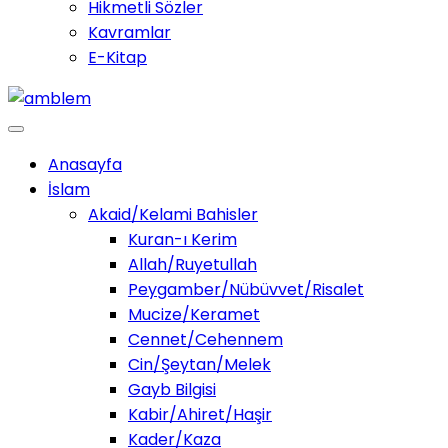
Hikmetli Sözler
Kavramlar
E-Kitap
Anasayfa
İslam
Akaid/Kelami Bahisler
Kuran-ı Kerim
Allah/Ruyetullah
Peygamber/Nübüvvet/Risalet
Mucize/Keramet
Cennet/Cehennem
Cin/Şeytan/Melek
Gayb Bilgisi
Kabir/Ahiret/Haşir
Kader/Kaza