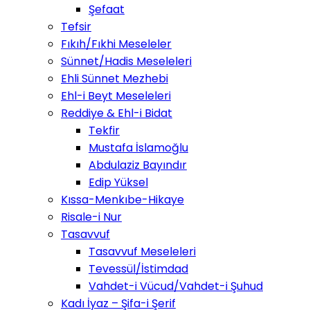
Şefaat
Tefsir
Fıkıh/Fıkhi Meseleler
Sünnet/Hadis Meseleleri
Ehli Sünnet Mezhebi
Ehl-i Beyt Meseleleri
Reddiye & Ehl-i Bidat
Tekfir
Mustafa İslamoğlu
Abdulaziz Bayındır
Edip Yüksel
Kıssa-Menkıbe-Hikaye
Risale-i Nur
Tasavvuf
Tasavvuf Meseleleri
Tevessül/İstimdad
Vahdet-i Vücud/Vahdet-i Şuhud
Kadı İyaz – Şifa-i Şerif