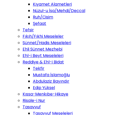
Kıyamet Alametleri
Nüzul-u İsa/Mehdi/Deccal
Ruh/Cisim
Şefaat
Tefsir
Fıkıh/Fıkhi Meseleler
Sünnet/Hadis Meseleleri
Ehli Sünnet Mezhebi
Ehl-i Beyt Meseleleri
Reddiye & Ehl-i Bidat
Tekfir
Mustafa İslamoğlu
Abdulaziz Bayındır
Edip Yüksel
Kıssa-Menkıbe-Hikaye
Risale-i Nur
Tasavvuf
Tasavvuf Meseleleri