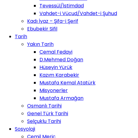
Tevessül/İstimdad
Vahdet-i Vücud/Vahdet-i Şuhud
Kadı İyaz – Şifa-i Şerif
Ebubekir Sifil
Tarih
Yakın Tarih
Cemal Fedayi
D.Mehmed Doğan
Hüseyin Yürük
Kazım Karabekir
Mustafa Kemal Atatürk
Misyonerler
Mustafa Armağan
Osmanlı Tarihi
Genel Türk Tarihi
Selçuklu Tarihi
Sosyoloji
Cemil Meriç