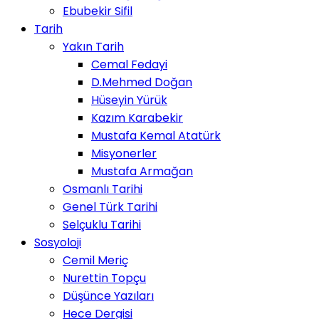
Ebubekir Sifil
Tarih
Yakın Tarih
Cemal Fedayi
D.Mehmed Doğan
Hüseyin Yürük
Kazım Karabekir
Mustafa Kemal Atatürk
Misyonerler
Mustafa Armağan
Osmanlı Tarihi
Genel Türk Tarihi
Selçuklu Tarihi
Sosyoloji
Cemil Meriç
Nurettin Topçu
Düşünce Yazıları
Hece Dergisi