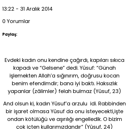
13:22 - 31 Aralık 2014
0 Yorumlar
Paylaş:
Evdeki kadın onu kendine çağırdı, kapıları sıkıca
kapadı ve “Gelsene” dedi. Yûsuf: “Günah
işlemekten Allah’a sığınırım, doğrusu kocan
benim efendimdir; bana iyi baktı. Haksızlık
yapanlar (zâlimler) felah bulmaz (Yûsuf, 23)
And olsun ki, kadın Yûsuf’a arzulu idi. Rabbinden
bir işaret olmasa Yûsuf da onu isteyecekti,işte
ondan kötülüğü ve aşırılığı engelledik. O bizim
çok içten kullarımızdandır” (Yûsuf, 24)