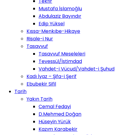
Tekfir
Mustafa İslamoğlu
Abdulaziz Bayındır
Edip Yüksel
Kıssa-Menkıbe-Hikaye
Risale-i Nur
Tasavvuf
Tasavvuf Meseleleri
Tevessül/İstimdad
Vahdet-i Vücud/Vahdet-i Şuhud
Kadı İyaz – Şifa-i Şerif
Ebubekir Sifil
Tarih
Yakın Tarih
Cemal Fedayi
D.Mehmed Doğan
Hüseyin Yürük
Kazım Karabekir