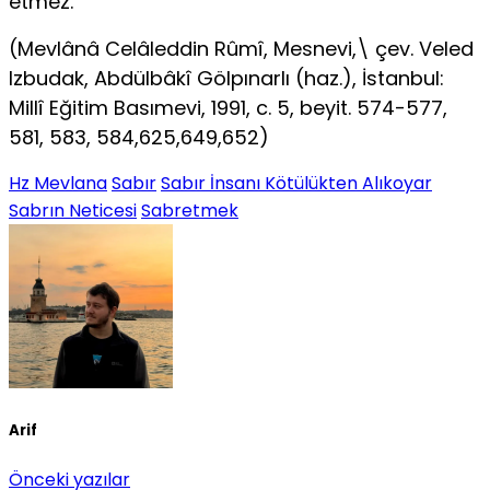
etmez.
(Mevlânâ Celâleddin Rûmî, Mesnevi,\ çev. Veled
Izbudak, Abdülbâkî Gölpınarlı (haz.), İstanbul:
Millî Eğitim Basımevi, 1991, c. 5, beyit. 574-577,
581, 583, 584,625,649,652)
Hz Mevlana
Sabır
Sabır İnsanı Kötülükten Alıkoyar
Sabrın Neticesi
Sabretmek
Arif
Önceki yazılar