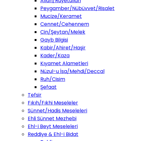
Allah/Ruyetullah
Peygamber/Nübüvvet/Risalet
Mucize/Keramet
Cennet/Cehennem
Cin/Şeytan/Melek
Gayb Bilgisi
Kabir/Ahiret/Haşir
Kader/Kaza
Kıyamet Alametleri
Nüzul-u İsa/Mehdi/Deccal
Ruh/Cisim
Şefaat
Tefsir
Fıkıh/Fıkhi Meseleler
Sünnet/Hadis Meseleleri
Ehli Sünnet Mezhebi
Ehl-i Beyt Meseleleri
Reddiye & Ehl-i Bidat