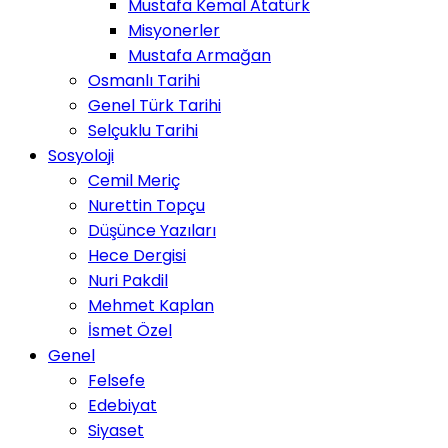
Mustafa Kemal Atatürk
Misyonerler
Mustafa Armağan
Osmanlı Tarihi
Genel Türk Tarihi
Selçuklu Tarihi
Sosyoloji
Cemil Meriç
Nurettin Topçu
Düşünce Yazıları
Hece Dergisi
Nuri Pakdil
Mehmet Kaplan
İsmet Özel
Genel
Felsefe
Edebiyat
Siyaset