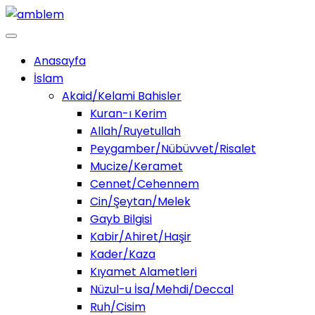
Anasayfa
İslam
Akaid/Kelami Bahisler
Kuran-ı Kerim
Allah/Ruyetullah
Peygamber/Nübüvvet/Risalet
Mucize/Keramet
Cennet/Cehennem
Cin/Şeytan/Melek
Gayb Bilgisi
Kabir/Ahiret/Haşir
Kader/Kaza
Kıyamet Alametleri
Nüzul-u İsa/Mehdi/Deccal
Ruh/Cisim