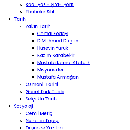
Kadı İyaz – Şifa-i Şerif
Ebubekir Sifil
Tarih
Yakın Tarih
Cemal Fedayi
D.Mehmed Doğan
Hüseyin Yürük
Kazım Karabekir
Mustafa Kemal Atatürk
Misyonerler
Mustafa Armağan
Osmanlı Tarihi
Genel Türk Tarihi
Selçuklu Tarihi
Sosyoloji
Cemil Meriç
Nurettin Topçu
Düşünce Yazıları