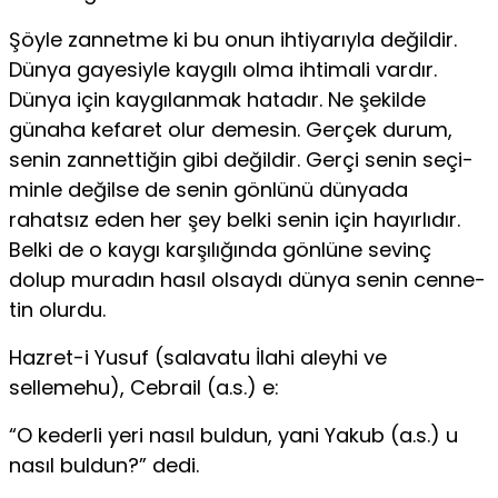
Şöyle zannetme ki bu onun ihtiyarıyla değildir.
Dünya gayesiyle kaygılı olma ihtimali vardır.
Dünya için kaygılan­mak hatadır. Ne şekilde
günaha kefaret olur demesin. Ger­çek durum,
senin zannettiğin gibi değildir. Gerçi senin seçi­
minle değilse de senin gönlünü dünyada
rahatsız eden her şey belki senin için hayırlıdır.
Belki de o kaygı karşılığında gön­lüne sevinç
dolup muradın hasıl olsaydı dünya senin cenne­
tin olurdu.
Hazret-i Yusuf (salavatu İlahi aleyhi ve
sellemehu), Ceb­rail (a.s.) e:
“O kederli yeri nasıl buldun, yani Yakub (a.s.) u
nasıl buldun?” dedi.