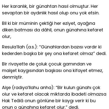
Her karanlık, bir günahtan hasıl olmuştur. Her
sevap­tan bir aydınlık hasıl olup onu yok etsin.
Bil ki bir müminin çektiği her eziyet, ayağına
diken bat­ması da dâhil, onun günahına kefaret
olur,
Resula’llah (a.s.): “Günahlardan bazısı vardır ki
keder­den başka bir şey ona kefaret olmaz” dedi.
Bir rivayette de çoluk çocuk gamından ve
maişet kaygı­sından başkası ona kifayet etmez,
denmiştir.
Aişe (radıya’llahu anha): “Bir kulun günahı çok
olur ve kefaret olacak miktarda ibadeti olmazsa
Hak Teâlâ onun gönlüne bir kaygı verir ki bu
onun o günahına kefaret olur.” dedi.