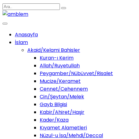
Anasayfa
İslam
Akaid/Kelami Bahisler
Kuran-ı Kerim
Allah/Ruyetullah
Peygamber/Nübüvvet/Risalet
Mucize/Keramet
Cennet/Cehennem
Cin/Şeytan/Melek
Gayb Bilgisi
Kabir/Ahiret/Haşir
Kader/Kaza
Kıyamet Alametleri
Nüzul-u İsa/Mehdi/Deccal