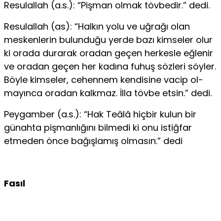
Resulallah (a.s.): “Pişman olmak tövbedir.” dedi.
Resulallah (as): “Halkın yolu ve uğrağı olan
meskenle­rin bulunduğu yerde bazı kimseler olur
ki orada durarak ora­dan geçen herkesle eğlenir
ve oradan geçen her kadına fuhuş sözleri söyler.
Böyle kimseler, cehennem kendisine vacip ol­
mayınca oradan kalkmaz. İlla tövbe etsin.” dedi.
Peygamber (a.s.): “Hak Teâlâ hiçbir kulun bir
günahta pişmanlığını bilmedi ki onu istiğfar
etmeden önce bağışla­mış olmasın.” dedi
Fasıl