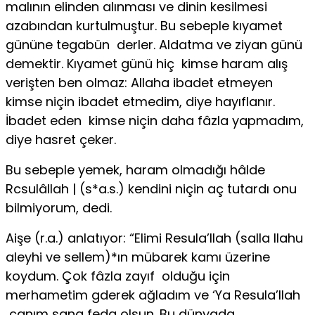
malının elinden alınması ve dinin kesilmesi
azabından kurtulmuştur. Bu sebeple kıyamet
gününe tegabün derler. Aldatma ve ziyan günü
demektir. Kıyamet günü hiç kimse haram alış
verişten ben olmaz: Allaha ibadet etmeyen
kimse niçin ibadet etmedim, diye hayıflanır.
İbadet eden kimse niçin daha fâzla yapmadım,
diye hasret çeker.
Bu sebeple yemek, haram olmadığı hâlde
Rcsulâllah | (s*a.s.) kendini niçin aç tutardı onu
bilmiyorum, dedi.
Aişe (r.a.) anlatıyor: “Elimi Resula’llah (salla llahu
aleyhi ve sellem)*ın mübarek kamı üzerine
koydum. Çok fâzla zayıf olduğu için
merhametim gderek ağladım ve ‘Ya Resula’llah
canım sana feda olsun. Bu dünyada,