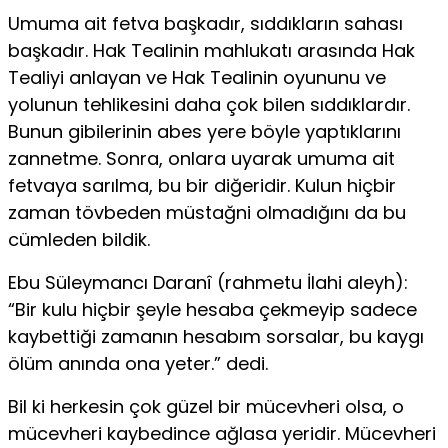
Umuma ait fetva başkadır, sıddıkların sahası
başkadır. Hak Tealinin mahlukatı arasında Hak
Tealiyi anlayan ve Hak Tealinin oyununu ve
yolunun tehlikesini daha çok bi­len sıddıklardır.
Bunun gibilerinin abes yere böyle yaptıklarını
zannetme. Sonra, onlara uyarak umuma ait
fetvaya sarılma, bu bir diğeridir. Kulun hiçbir
zaman tövbeden müstağni ol­madığını da bu
cümleden bildik.
Ebu Süleymancı Daranî (rahmetu İlahi aleyh):
“Bir kulu hiçbir şeyle hesaba çekmeyip sadece
kaybettiği zamanın hesa­bım sorsalar, bu kaygı
ölüm anında ona yeter.” dedi.
Bil ki herkesin çok güzel bir mücevheri olsa, o
mücevheri kaybedince ağlasa yeridir. Mücevheri