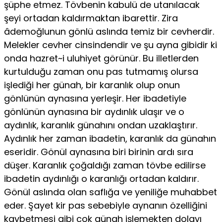
şüphe etmez. Tövbenin kabulü de utanılacak
şeyi ortadan kaldırmaktan ibarettir. Zira
âdemoğlunun gönlü aslında temiz bir cevherdir.
Melekler cev­her cinsindendir ve şu ayna gibidir ki
onda hazret~i uluhiyet görünür. Bu illetlerden
kurtulduğu zaman onu pas tutmamış olursa
işlediği her günah, bir karanlık olup onun
gönlünün aynasına yerleşir. Her ibadetiyle
gönlünün aynasına bir aydın­lık ulaşır ve o
aydınlık, karanlık günahını ondan uzaklaştırır.
Aydınlık her zaman ibadetin, karanlık da günahın
eseridir. Gönül aynasına biri birinin ardı sıra
düşer. Karanlık çoğal­dığı zaman tövbe edilirse
ibadetin aydınlığı o karanlığı orta­dan kaldırır.
Gönül aslında olan saflığa ve yeniliğe muhabbet
eder. Şayet kir pas sebebiyle aynanın özelliğini
kaybetmesi gibi çok günah işlemekten dolayı