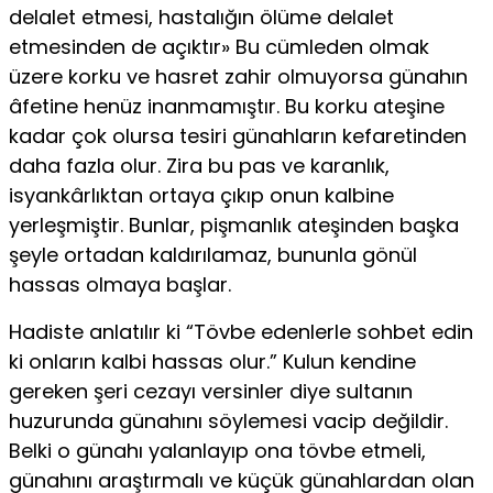
delalet etmesi, hastalığın ölüme delalet
etmesinden de açıktır» Bu cümleden olmak
üzere korku ve hasret zahir olmuyorsa günahın
âfetine henüz inanmamıştır. Bu korku ateşine
kadar çok olursa tesiri günahların kefaretinden
daha fazla olur. Zira bu pas ve karanlık,
isyankârlıktan ortaya çıkıp onun kalbine
yerleşmiştir. Bunlar, pişmanlık ateşinden başka
şeyle ortadan kaldırılamaz, bununla gönül
hassas olmaya başlar.
Hadiste anlatılır ki “Tövbe edenlerle sohbet edin
ki on­ların kalbi hassas olur.” Kulun kendine
gereken şeri cezayı versinler diye sultanın
huzurunda günahını söylemesi vacip değildir.
Belki o günahı yalanlayıp ona tövbe etmeli,
güna­hını araştırmalı ve küçük günahlardan olan