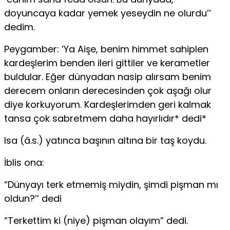
doyuncaya kadar yemek yeseydin ne olurdu’’
dedim.
Peygamber: ‘Ya Aişe, benim himmet sahiplen
kardeşlerim benden ileri gittiler ve kerametler
buldular. Eğer dünya­dan nasip alırsam benim
derecem onların derecesinden çok aşağı olur
diye korkuyorum. Kardeşlerimden geri kalmak
tansa çok sabretmem daha hayırlıdır* dedi*
Isa (â.s.) yatınca başının altına bir taş koydu.
İblis ona:
“Dünyayı terk etmemiş miydin, şimdi pişman mı
oldun?’’ dedi
“Terkettim ki (niye) pişman olayım” dedi.