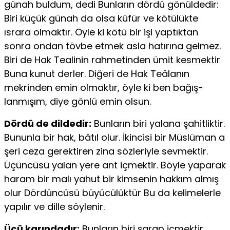
günah buldum, dedi Bunların dördü gönüldedir:
Biri küçük günah da olsa küfür ve kötü­lükte
ısrara olmaktır. Öyle ki kötü bir işi yaptıktan
sonra on­dan tövbe etmek asla hatırına gelmez.
Biri de Hak Tealinin rahmetinden ümit kesmektir
Buna kunut derler. Diğeri de Hak Teâlanın
mekrinden emin olmaktır, öyle ki ben bağış­
lanmışım, diye gönlü emin olsun.
Dördü de dildedir:
Bunların biri yalana şahitliktir.
Bu­nunla bir hak, bâtıl olur. İkincisi bir Müslüman a
şeri ceza ge­rektiren zina sözleriyle sevmektir.
Üçüncüsü yalan yere ant içmektir. Böyle yaparak
haram bir malı yahut bir kimsenin hakkım almış
olur Dördüncüsü büyücülüktür Bu da keli­melerle
yapılır ve dille söylenir.
Üçü karındadır:
Bunların biri şarap içmektir