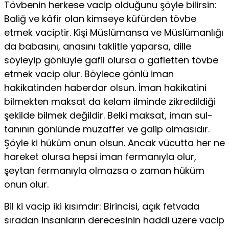
Tövbenin herkese vacip olduğunu şöyle bilirsin:
Baliğ ve kâfir olan kimseye küfürden tövbe
etmek vaciptir. Kişi Müslümansa ve Müslümanlığı
da babasını, anasını taklitle yaparsa, dille
söyleyip gönlüyle gafil olursa o gafletten tövbe
etmek vacip olur. Böylece gönlü iman
hakikatinden haberdar olsun. İman hakikatini
bilmekten maksat da kelam ilminde zikredildiği
şekilde bilmek değildir. Belki maksat, iman sul­
tanının gönlünde muzaffer ve galip olmasıdır.
Şöyle ki hü­küm onun olsun. Ancak vücutta her ne
hareket olursa hepsi iman fermanıyla olur,
şeytan fermanıyla olmazsa o zaman hüküm
onun olur.
Bil ki vacip iki kısımdır: Birincisi, açık fetvada
sıradan insanların derecesinin haddi üzere vacip