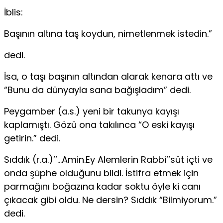
İblis:
Başının altına taş koydun, nimetlenmek istedin.”
dedi.
İsa, o taşı başının altından alarak kenara attı ve
“Bunu da dünyayla sana bağışladım” dedi.
Peygamber (a.s.) yeni bir takunya kayışı
kaplamıştı. Gözü ona takılınca “O eski kayışı
getirin.” dedi.
Sıddık (r.a.)’’…Amin.Ey Alemlerin Rabbi’’süt içti ve
onda şüphe olduğunu bildi. İstifra etmek için
parmağını bo­ğazına kadar soktu öyle ki canı
çıkacak gibi oldu. Ne dersin? Sıddık “Bilmiyorum.”
dedi.