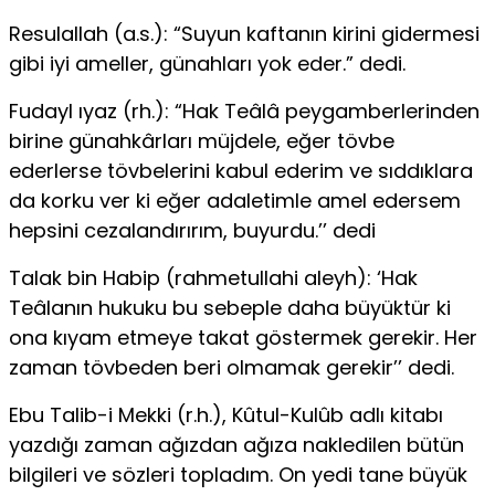
Resulallah (a.s.): “Suyun kaftanın kirini gidermesi
gibi iyi ameller, günahları yok eder.” dedi.
Fudayl ıyaz (rh.): “Hak Teâlâ peygamberlerinden
birine günahkârları müjdele, eğer tövbe
ederlerse tövbelerini kabul ederim ve sıddıklara
da korku ver ki eğer adaletimle amel eder­sem
hepsini cezalandırırım, buyurdu.’’ dedi
Talak bin Habip (rahmetullahi aleyh): ‘Hak
Teâlanın hukuku bu sebeple daha büyüktür ki
ona kıyam etmeye ta­kat göstermek gerekir. Her
zaman tövbeden beri olmamak gerekir’’ dedi.
Ebu Talib-i Mekki (r.h.), Kûtul-Kulûb adlı kitabı
yaz­dığı zaman ağızdan ağıza nakledilen bütün
bilgileri ve sözleri topladım. On yedi tane büyük