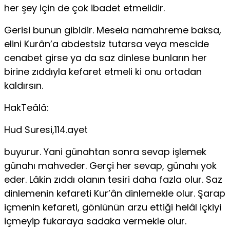
her şey için de çok ibadet etmelidir.
Gerisi bunun gibidir. Mesela namahreme baksa,
elini Kurân’a abdestsiz tutarsa veya mescide
cenabet girse ya da saz dinlese bunların her
birine zıddıyla kefaret etmeli ki onu or­tadan
kaldırsın.
HakTeâlâ:
Hud Suresi,114.ayet
buyurur. Yani günahtan sonra sevap işlemek
günahı mah­veder. Gerçi her sevap, günahı yok
eder. Lâkin zıddı olanın tesiri daha fazla olur. Saz
dinlemenin kefareti Kur’ân dinle­mekle olur. Şarap
içmenin kefareti, gönlünün arzu ettiği helâl içkiyi
içmeyip fukaraya sadaka vermekle olur.