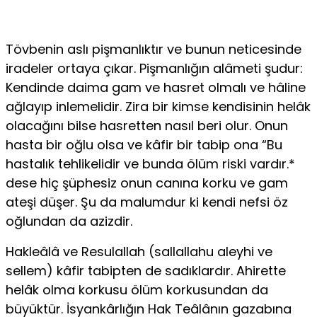
Tövbenin aslı pişmanlıktır ve bunun neticesinde
irade­ler ortaya çıkar. Pişmanlığın alâmeti şudur:
Kendinde da­ima gam ve hasret olmalı ve hâline
ağlayıp inlemelidir. Zira bir kimse kendisinin helâk
olacağını bilse hasretten nasıl beri olur. Onun
hasta bir oğlu olsa ve kâfir bir tabip ona “Bu
has­talık tehlikelidir ve bunda ölüm riski vardır.*
dese hiç şüphe­siz onun canına korku ve gam
ateşi düşer. Şu da malumdur ki kendi nefsi öz
oğlundan da azizdir.
Hakleâlâ ve Resulallah (sallallahu aleyhi ve
sellem) kâfir tabipten de sadıklardır. Ahirette
helâk olma korkusu ölüm korkusundan da
büyüktür. İsyankârlığın Hak Teâlânın gaza­bına