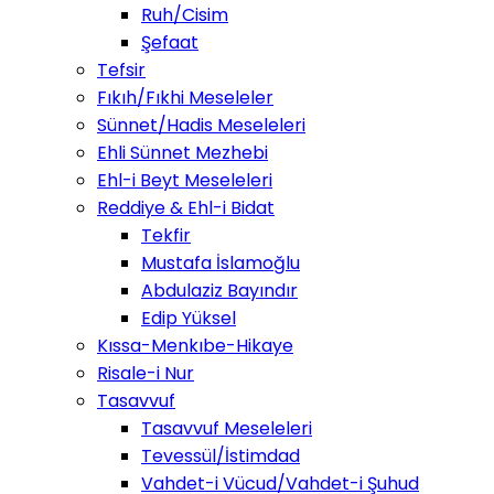
Ruh/Cisim
Şefaat
Tefsir
Fıkıh/Fıkhi Meseleler
Sünnet/Hadis Meseleleri
Ehli Sünnet Mezhebi
Ehl-i Beyt Meseleleri
Reddiye & Ehl-i Bidat
Tekfir
Mustafa İslamoğlu
Abdulaziz Bayındır
Edip Yüksel
Kıssa-Menkıbe-Hikaye
Risale-i Nur
Tasavvuf
Tasavvuf Meseleleri
Tevessül/İstimdad
Vahdet-i Vücud/Vahdet-i Şuhud