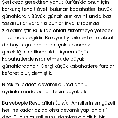
Şeri ceza gerektiren yahut Kur’ân’da onun için
korkunç tehdit âyeti bulunan kabahatler, büyük
günahlardır. Büyük günahların ayrıntısında bazı
tasarruflar vardır ki bunlar İhyâ kitabında
zikredilmiştir. Bu kitap onları zikretmeye yetecek
hacimde değildir. Bu ayrıntıyı bilmekten maksat
da büyük gü nahlardan çok sakınmak
gerektiğinin bilinmesidir. Ayrıca küçük
kabahatlerde ısrar etmek de büyük
günahlardandır. Gerçi küçük kabahatlere farzlar
kefaret olur, demiştik.
Nitekim ibadet, devamlı olursa gönlü
aydınlatmada bunun tesiri büyük olur.
Bu sebeple Resula’liah (a.s.): “Amellerin en güzeli
her ne kadar az da olsa devamlı yapılanıdır.”
dedi Bunun misali şu su damlası gibidir ki bir