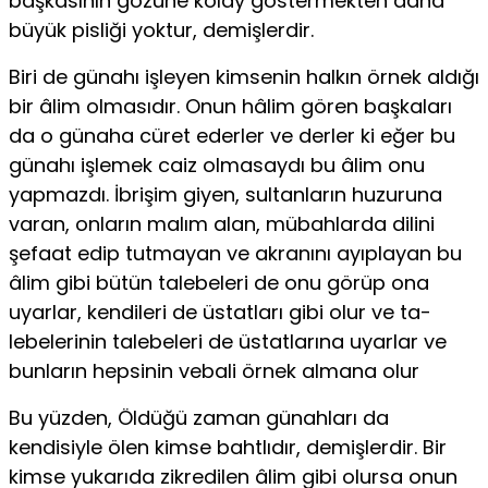
başkası­nın gözüne kolay göstermekten daha
büyük pisliği yoktur, demişlerdir.
Biri de günahı işleyen kimsenin halkın örnek aldığı
bir âlim olmasıdır. Onun hâlim gören başkaları
da o günaha cü­ret ederler ve derler ki eğer bu
günahı işlemek caiz olmasaydı bu âlim onu
yapmazdı. İbrişim giyen, sultanların huzuruna
varan, onların malım alan, mübahlarda dilini
şefaat edip tut­mayan ve akranını ayıplayan bu
âlim gibi bütün talebeleri de onu görüp ona
uyarlar, kendileri de üstatları gibi olur ve ta­
lebelerinin talebeleri de üstatlarına uyarlar ve
bunların hep­sinin vebali örnek almana olur
Bu yüzden, Öldüğü zaman günahları da
kendisiyle ölen kimse bahtlıdır, demişlerdir. Bir
kimse yukarıda zikredilen âlim gibi olursa onun