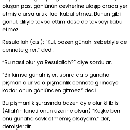
oluşan pas, gönlünün cevherine ulaşıp orada yer
etmiş olursa artık ilacı kabul etmez. Bunun gibi
gönül, diliyle tövbe ettim dese de tövbeyi kabul
etmez.
Resulallah (a.s.): “Kul, bazen günahı sebebiyle de
cen­nete girer.” dedi.
“Bu nasıl olur ya Resulallah?” diye sordular.
“Bir kimse günah işler, sonra da o günaha
pişman olur ve o pişmanlık cennete girinceye
kadar onun gönlünden gitmez.” dedi.
Bu pişmanlık şurasında bazen öyle olur ki iblis
(Allah’ın laneti onun üzerine olsun) “Keşke ben
onu günaha sevk et­memiş olsaydım.” der,
demişlerdir.