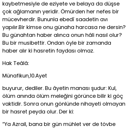
kaybetmesiyle de eziyete ve belaya da düşse
çok ağlamanın yeridir. Ömürden her nefes bir
mücevherdir. Bununla ebedî saadetin avı
yapılır.Bir kimse onu günaha harcasa ne dersin?
Bu günahtan haber alınca onun hâli nasıl olur?
Bu bir musibettir. Ondan öyle bir zamanda
haber alır ki hasretin faydası olmaz.
Hak Teâlâ:
Münafikun,10.Ayet
buyurur, dediler. Bu âyetin manası şudur: Kul,
ölüm anında ölüm meleğini görünce bilir ki göç
vaktidir. Sonra onun gön­lünde nihayeti olmayan
bir hasret peyda olur. Der ki:
“Ya Azrail, bana bir gün mühlet ver de tövbe