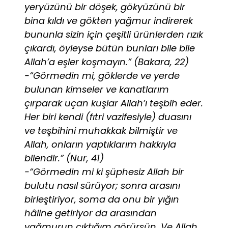
yeryüzünü bir döşek, gökyüzünü bir
bina kıldı ve gökten yağmur indirerek
bununla sizin için çeşitli ürünlerden rızık
çıkardı, öyleyse bütün bunları bile bile
Allah’a eşler koşmayın.” (Bakara, 22)
-“Görmedin mi, göklerde ve yerde
bulunan kimseler ve kanatlarım
çırparak uçan kuşlar Allah’ı teşbih eder.
Her biri kendi (fıtri vazifesiyle) duasını
ve teşbihini muhakkak bilmiştir ve
Allah, onların yaptıklarım hakkıyla
bilendir.” (Nur, 41)
-“Görmedin mi ki şüphesiz Allah bir
bulutu nasıl sürüyor; sonra arasını
birleştiriyor, soma da onu bir yığın
hâline getiriyor da arasından
yağmurun çıktığım görürsün. Ve Allah