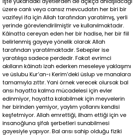
İşte yukarıdaki ayetlerden de açıkça anlaşılacağı
üzere canlı veya cansız mevcudatın her biri bir
vazifeyi ifa için Allah tarafından yaratılmış, yerli
yerinde görevlendirilmiştir ve kullanılmaktadır.
Kâinatta cereyan eden her bir hadise, her bir fiil
belirlenmiş gayeye yönelik olarak Allah
tarafından yaratılmaktadır. Sebepler ise
yaratılışa sadece perdedir. Fakat evrimci
akılların kâinatı izah ederken meseleye yaklaşımı
ve üslubu Kur’an-ı Kerim’deki üslup ve manalara
tamamıyla zıttır. Yani örnek verecek olursak bal
ansı hayatta kalma mücadelesi için evler
edinmiyor, hayatta kalabilmek için meyvelerin
her birinden yemiyor, yaylım yollarını kendisi
keşfetmiyor. Allah emrettiği, ilham ettiği için ve
insanoğluna şifalı şerbetleri sunabilmesi
gayesiyle yapıyor. Bal arısı sahip olduğu fiziki