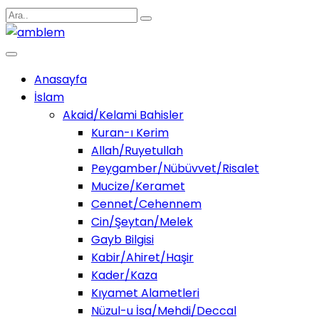
Anasayfa
İslam
Akaid/Kelami Bahisler
Kuran-ı Kerim
Allah/Ruyetullah
Peygamber/Nübüvvet/Risalet
Mucize/Keramet
Cennet/Cehennem
Cin/Şeytan/Melek
Gayb Bilgisi
Kabir/Ahiret/Haşir
Kader/Kaza
Kıyamet Alametleri
Nüzul-u İsa/Mehdi/Deccal