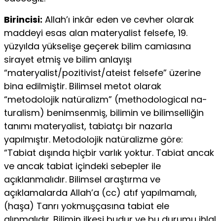
Birincisi:
Allah’ı inkâr eden ve cevher olarak
maddeyi esas alan materyalist felsefe, 19.
yüzyılda yükselişe geçerek bilim camiasına
sirayet etmiş ve bilim anlayışı
“materyalist/pozitivist/ateist felsefe” üzerine
bina edilmiştir. Bilimsel metot olarak
“metodolojik natüralizm” (methodological na-
turalism) benimsenmiş, bilimin ve bilimselliğin
tanımı materyalist, tabiatçı bir nazarla
yapılmıştır. Metodolojik natüralizme göre:
“Tabiat dışında hiçbir varlık yoktur. Tabiat ancak
ve ancak tabiat içindeki sebepler ile
açıklanmalıdır. Bilimsel araştırma ve
açıklamalarda Allah’a (cc) atıf yapılmamalı,
(haşa) Tanrı yokmuşçasına tabiat ele
alınmalıdır. Bilimin ilkesi budur ve bu durumu ihlal