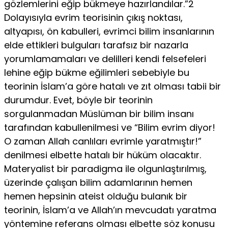
gözlemlerini eğip bükmeye hazırlandılar.”2
Dolayısıyla evrim teorisinin çıkış noktası,
altyapısı, ön kabulleri, evrimci bilim insanlarının
elde ettikleri bulguları tarafsız bir nazarla
yorumlamamaları ve delilleri kendi felsefeleri
lehine eğip bükme eğilimleri sebebiyle bu
teorinin İslam’a göre hatalı ve zıt olması tabii bir
durumdur. Evet, böyle bir teorinin
sorgulanmadan Müslüman bir bilim insanı
tarafından kabullenilmesi ve “Bilim evrim diyor!
O zaman Allah canlıları evrimle yaratmıştır!”
denilmesi elbette hatalı bir hüküm olacaktır.
Materyalist bir paradigma ile olgunlaştırılmış,
üzerinde çalışan bilim adamlarının hemen
hemen hepsinin ateist olduğu bulanık bir
teorinin, İslam’a ve Allah’ın mevcudatı yaratma
yöntemine referans olması elbette söz konusu