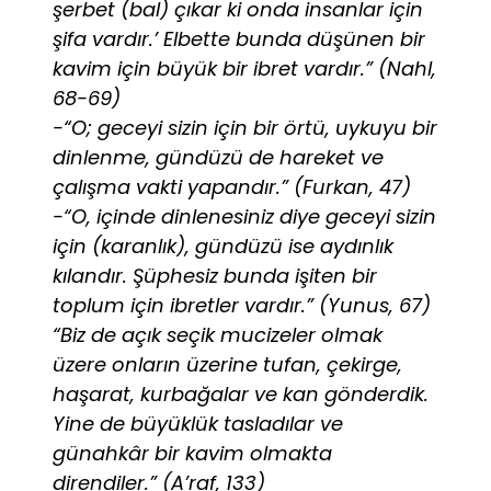
şerbet (bal) çıkar ki onda insanlar için
şifa vardır.’ Elbette bunda düşünen bir
kavim için büyük bir ibret vardır.” (Nahl,
68-69)
-“O; geceyi sizin için bir örtü, uykuyu bir
dinlenme, gündüzü de hareket ve
çalışma vakti yapandır.” (Furkan, 47)
-“O, içinde dinlenesiniz diye geceyi sizin
için (karanlık), gündüzü ise aydınlık
kılandır. Şüphesiz bunda işiten bir
toplum için ibretler vardır.” (Yunus, 67)
“Biz de açık seçik mucizeler olmak
üzere onların üzerine tufan, çekirge,
haşarat, kurbağalar ve kan gönderdik.
Yine de büyüklük tasladılar ve
günahkâr bir kavim olmakta
direndiler.” (A’raf, 133)