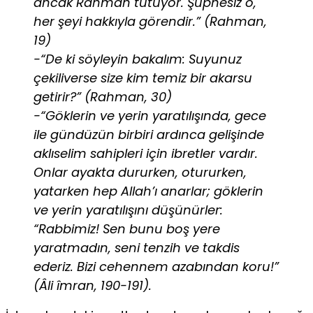
ancak Rahman tutuyor. Şüphesiz o,
her şeyi hakkıyla görendir.” (Rahman,
19)
-“De ki söyleyin bakalım: Suyunuz
çekiliverse size kim temiz bir akarsu
getirir?” (Rahman, 30)
-“Göklerin ve yerin yaratılışında, gece
ile gündüzün birbiri ardınca gelişinde
aklıselim sahipleri için ibretler vardır.
Onlar ayakta dururken, otururken,
yatarken hep Allah’ı anarlar; göklerin
ve yerin yaratılışını düşünürler:
“Rabbimiz! Sen bunu boş yere
yaratmadın, seni tenzih ve takdis
ederiz. Bizi cehennem azabından koru!”
(Âli îmran, 190-191).