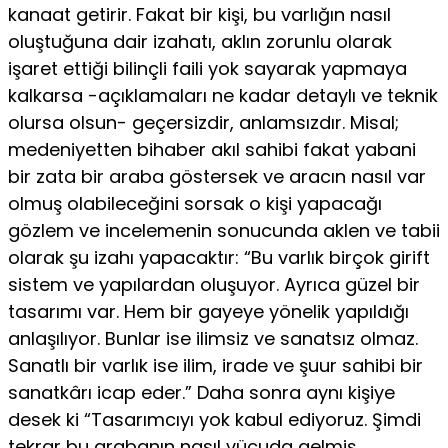
kanaat getirir. Fakat bir kişi, bu varlığın nasıl
oluştuğuna dair izahatı, aklın zorunlu olarak
işaret ettiği bilinçli faili yok sayarak yapmaya
kalkarsa -açıklamaları ne kadar detaylı ve teknik
olursa olsun- geçersizdir, anlamsızdır. Misal;
medeniyetten bihaber akıl sahibi fakat yabani
bir zata bir araba göstersek ve aracın nasıl var
olmuş olabileceğini sorsak o kişi yapacağı
gözlem ve incelemenin sonucunda aklen ve tabii
olarak şu izahı yapacaktır: “Bu varlık birçok girift
sistem ve yapılardan oluşuyor. Ayrıca güzel bir
tasarımı var. Hem bir gayeye yönelik yapıldığı
anlaşılıyor. Bunlar ise ilimsiz ve sanatsız olmaz.
Sanatlı bir varlık ise ilim, irade ve şuur sahibi bir
sanatkârı icap eder.” Daha sonra aynı kişiye
desek ki “Tasarımcıyı yok kabul ediyoruz. Şimdi
tekrar bu arabanın nasıl vücuda gelmiş