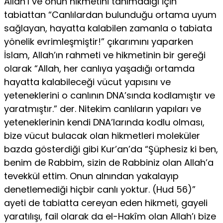
Allah’ı ve onun hikmetini tanımadığı için
tabiattan “Canlılardan bulunduğu ortama uyum
sağlayan, hayatta kalabilen zamanla o tabiata
yönelik evrimleşmiştir!” çıkarımını yaparken
İslam, Allah’ın rahmeti ve hikmetinin bir gereği
olarak “Allah, her canlıya yaşadığı ortamda
hayatta kalabileceği vücut yapısını ve
yeteneklerini o canlının DNA’sında kodlamıştır ve
yaratmıştır.” der. Nitekim canlıların yapıları ve
yeteneklerinin kendi DNA’larında kodlu olması,
bize vücut bulacak olan hikmetleri moleküler
bazda gösterdiği gibi Kur’an’da “Şüphesiz ki ben,
benim de Rabbim, sizin de Rabbiniz olan Allah’a
tevekkül ettim. Onun alnından yakalayıp
denetlemediği hiçbir canlı yoktur. (Hud 56)”
ayeti de tabiatta cereyan eden hikmeti, gayeli
yaratılışı, fail olarak da el-Hakîm olan Allah’ı bize