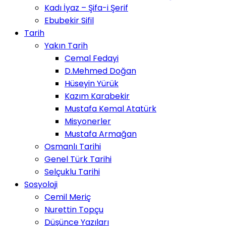
Kadı İyaz – Şifa-i Şerif
Ebubekir Sifil
Tarih
Yakın Tarih
Cemal Fedayi
D.Mehmed Doğan
Hüseyin Yürük
Kazım Karabekir
Mustafa Kemal Atatürk
Misyonerler
Mustafa Armağan
Osmanlı Tarihi
Genel Türk Tarihi
Selçuklu Tarihi
Sosyoloji
Cemil Meriç
Nurettin Topçu
Düşünce Yazıları