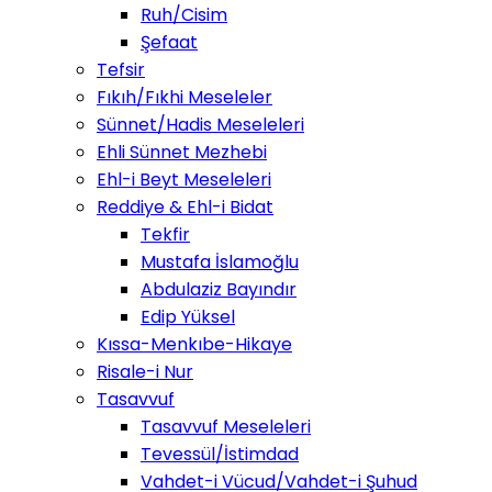
Ruh/Cisim
Şefaat
Tefsir
Fıkıh/Fıkhi Meseleler
Sünnet/Hadis Meseleleri
Ehli Sünnet Mezhebi
Ehl-i Beyt Meseleleri
Reddiye & Ehl-i Bidat
Tekfir
Mustafa İslamoğlu
Abdulaziz Bayındır
Edip Yüksel
Kıssa-Menkıbe-Hikaye
Risale-i Nur
Tasavvuf
Tasavvuf Meseleleri
Tevessül/İstimdad
Vahdet-i Vücud/Vahdet-i Şuhud