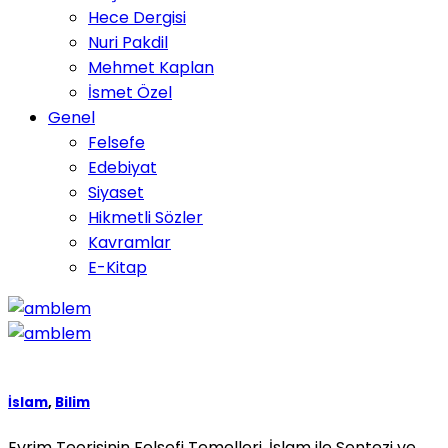
Hece Dergisi
Nuri Pakdil
Mehmet Kaplan
İsmet Özel
Genel
Felsefe
Edebiyat
Siyaset
Hikmetli Sözler
Kavramlar
E-Kitap
İslam
,
Bilim
Evrim Teorisinin Felsefi Temelleri, İslam ile Sentezi ve