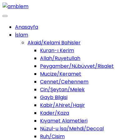
Anasayfa
İslam
Akaid/Kelami Bahisler
Kuran-ı Kerim
Allah/Ruyetullah
Peygamber/Nübüvvet/Risalet
Mucize/Keramet
Cennet/Cehennem
Cin/Şeytan/Melek
Gayb Bilgisi
Kabir/Ahiret/Haşir
Kader/Kaza
Kıyamet Alametleri
Nüzul-u İsa/Mehdi/Deccal
Ruh/Cisim