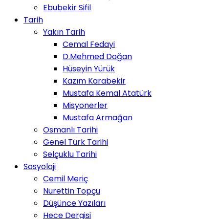
Ebubekir Sifil
Tarih
Yakın Tarih
Cemal Fedayi
D.Mehmed Doğan
Hüseyin Yürük
Kazım Karabekir
Mustafa Kemal Atatürk
Misyonerler
Mustafa Armağan
Osmanlı Tarihi
Genel Türk Tarihi
Selçuklu Tarihi
Sosyoloji
Cemil Meriç
Nurettin Topçu
Düşünce Yazıları
Hece Dergisi