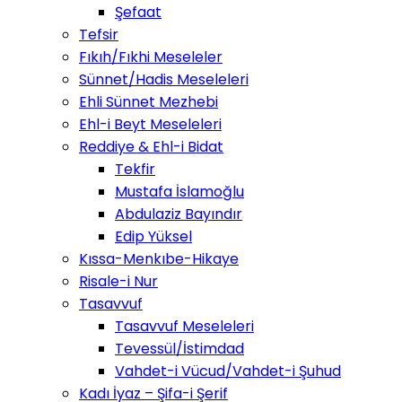
Şefaat
Tefsir
Fıkıh/Fıkhi Meseleler
Sünnet/Hadis Meseleleri
Ehli Sünnet Mezhebi
Ehl-i Beyt Meseleleri
Reddiye & Ehl-i Bidat
Tekfir
Mustafa İslamoğlu
Abdulaziz Bayındır
Edip Yüksel
Kıssa-Menkıbe-Hikaye
Risale-i Nur
Tasavvuf
Tasavvuf Meseleleri
Tevessül/İstimdad
Vahdet-i Vücud/Vahdet-i Şuhud
Kadı İyaz – Şifa-i Şerif