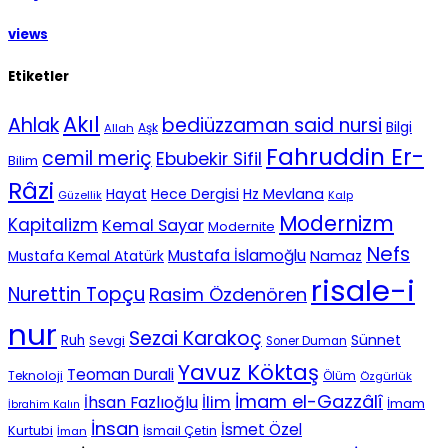
views
Etiketler
Akıl
Ahlak
bediüzzaman said nursi
Bilgi
Aşk
Allah
Fahruddin Er-
cemil meriç
Ebubekir Sifil
Bilim
Râzi
Hece Dergisi
Hz Mevlana
Hayat
Güzellik
Kalp
Modernizm
Kapitalizm
Kemal Sayar
Modernite
Nefs
Mustafa İslamoğlu
Namaz
Mustafa Kemal Atatürk
risale-i
Nurettin Topçu
Rasim Özdenören
nur
Sezai Karakoç
Sünnet
Ruh
Sevgi
Soner Duman
Yavuz Köktaş
Teoman Durali
Teknoloji
Ölüm
Özgürlük
İmam el-Gazzâlî
İhsan Fazlıoğlu
İlim
İmam
İbrahim Kalın
İnsan
İsmet Özel
Kurtubi
İsmail Çetin
İman