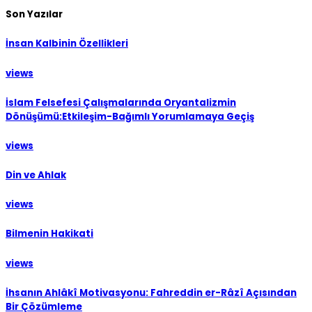
Son Yazılar
İnsan Kalbinin Özellikleri
views
İslam Felsefesi Çalışmalarında Oryantalizmin
Dönüşümü:Etkileşim-Bağımlı Yorumlamaya Geçiş
views
Din ve Ahlak
views
Bilmenin Hakikati
views
İhsanın Ahlâkî Motivasyonu: Fahreddin er-Râzî Açısından
Bir Çözümleme