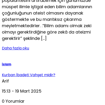
popülaritesini artırabilmek için günümüzde
müspet ilimle iştigal eden bilim adamlarının
çoğunluğunun ateist olmasını dayanak
göstermekte ve bu mantıksız çıka­rıma
meyletmektedirler. .“Bilim adamı olmak zeki
olma­yı gerektirdiğine göre zekâ da ateizmi
gerektirir” şeklinde […]
Daha fazla oku
İslam
Kurban İbadeti Vahşet midir?
Arif
15:13 - 19 Mart 2025
0 Yorumlar