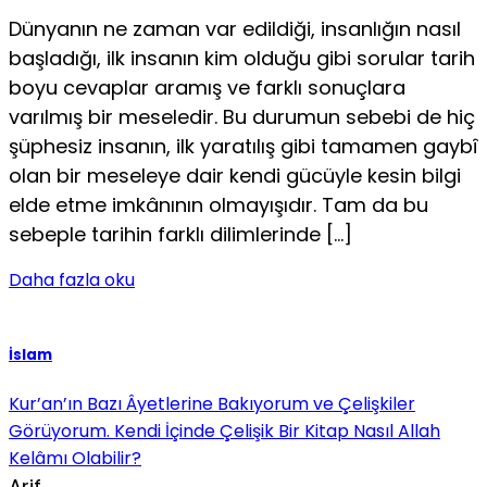
Dünyanın ne zaman var edildiği, insanlığın nasıl
başla­dığı, ilk insanın kim olduğu gibi sorular tarih
boyu cevaplar aramış ve farklı sonuçlara
varılmış bir meseledir. Bu duru­mun sebebi de hiç
şüphesiz insanın, ilk yaratılış gibi tama­men gaybî
olan bir meseleye dair kendi gücüyle kesin bilgi
elde etme imkânının olmayışıdır. Tam da bu
sebeple tarihin farklı dilimlerinde […]
Daha fazla oku
İslam
Kur’an’ın Bazı Âyetlerine Bakıyorum ve Çelişkiler
Görüyorum. Kendi İçinde Çelişik Bir Kitap Nasıl Allah
Kelâmı Olabilir?
Arif