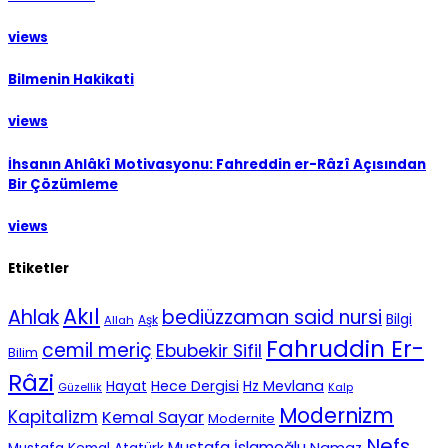
views
Bilmenin Hakikati
views
İhsanın Ahlâkî Motivasyonu: Fahreddin er-Râzî Açısından
Bir Çözümleme
views
Etiketler
Akıl
Ahlak
bediüzzaman said nursi
Bilgi
Aşk
Allah
Fahruddin Er-
cemil meriç
Ebubekir Sifil
Bilim
Râzi
Hece Dergisi
Hz Mevlana
Hayat
Güzellik
Kalp
Modernizm
Kapitalizm
Kemal Sayar
Modernite
Nefs
Mustafa İslamoğlu