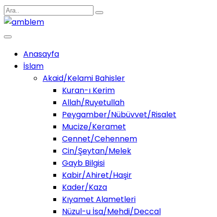
Anasayfa
İslam
Akaid/Kelami Bahisler
Kuran-ı Kerim
Allah/Ruyetullah
Peygamber/Nübüvvet/Risalet
Mucize/Keramet
Cennet/Cehennem
Cin/Şeytan/Melek
Gayb Bilgisi
Kabir/Ahiret/Haşir
Kader/Kaza
Kıyamet Alametleri
Nüzul-u İsa/Mehdi/Deccal