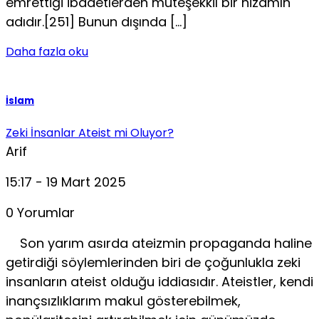
emrettiği ibadetlerden müteşekkil bir nizamın
adıdır.[251] Bunun dışında […]
Daha fazla oku
İslam
Zeki İnsanlar Ateist mi Oluyor?
Arif
15:17 - 19 Mart 2025
0 Yorumlar
Son yarım asırda ateizmin propaganda haline
getirdi­ği söylemlerinden biri de çoğunlukla zeki
insanların ateist olduğu iddiasıdır. Ateistler, kendi
inançsızlıklarım makul gösterebilmek,