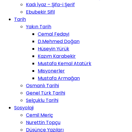
Kadı İyaz – Şifa-i Şerif
Ebubekir Sifil
Tarih
Yakın Tarih
Cemal Fedayi
D.Mehmed Doğan
Hüseyin Yürük
Kazım Karabekir
Mustafa Kemal Atatürk
Misyonerler
Mustafa Armağan
Osmanlı Tarihi
Genel Türk Tarihi
Selçuklu Tarihi
Sosyoloji
Cemil Meriç
Nurettin Topçu
Düşünce Yazıları