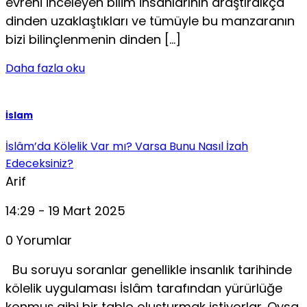
evreni incele­yen bilim insanlarının araştırdıkça
dinden uzaklaştıkları ve tümüyle bu manzaranın
bizi bilinçlenmenin dinden […]
Daha fazla oku
İslam
İslâm’da Kölelik Var mı? Varsa Bunu Nasıl İzah
Edeceksiniz?
Arif
14:29 - 19 Mart 2025
0 Yorumlar
Bu soruyu soranlar genellikle insanlık tarihinde
kölelik uygulaması İslâm tarafından yürürlüğe
konmuş gibi bir tablo oluşturmak istiyorlar. Oysa