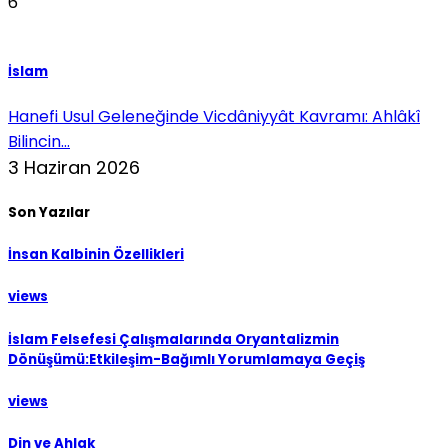
6
İslam
Hanefi Usul Geleneğinde Vicdâniyyât Kavramı: Ahlâkî
Bilincin...
3 Haziran 2026
Son Yazılar
İnsan Kalbinin Özellikleri
views
İslam Felsefesi Çalışmalarında Oryantalizmin
Dönüşümü:Etkileşim-Bağımlı Yorumlamaya Geçiş
views
Din ve Ahlak