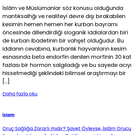
İslâm ve Müslümanlar söz konusu olduğunda
mantıksalhğı ve realiteyi devre dışı bırakabilen
kesimin hemen hemen her kurban bayramı
öncesinde dillendirdi­ği sloganik iddialardan biri
de kurban ibadetinin bir vahşet olduğudur. Bu
iddianın cevabına, kurbanlık hayvanların ke­sim
esnasında beta endorfin denilen morfinin 30 kat
fazlası bir hormon salgıladığı ve bu sayede acıyı
hissetmediği şek­lindeki bilimsel araştırmayı bir
[…]
Daha fazla oku
İslam
Oruç Sağlığa Zararlı mıdır? Şayet Öyleyse, İslâm Orucu