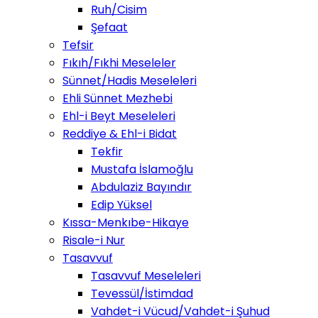
Ruh/Cisim
Şefaat
Tefsir
Fıkıh/Fıkhi Meseleler
Sünnet/Hadis Meseleleri
Ehli Sünnet Mezhebi
Ehl-i Beyt Meseleleri
Reddiye & Ehl-i Bidat
Tekfir
Mustafa İslamoğlu
Abdulaziz Bayındır
Edip Yüksel
Kıssa-Menkıbe-Hikaye
Risale-i Nur
Tasavvuf
Tasavvuf Meseleleri
Tevessül/İstimdad
Vahdet-i Vücud/Vahdet-i Şuhud