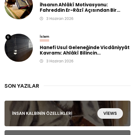
İhsanın Ahlâkî Motivasyonu:
Fahreddin Er-Râzî Açısından Bir...
3 Haziran 2026
İslam
6
Hanefi Usul Geleneğinde Vicdâniyyât
Kavramı: Ahlâkî Bilincin...
3 Haziran 2026
SON YAZILAR
İNSAN KALBININ ÖZELLIKLERI
VIEWS