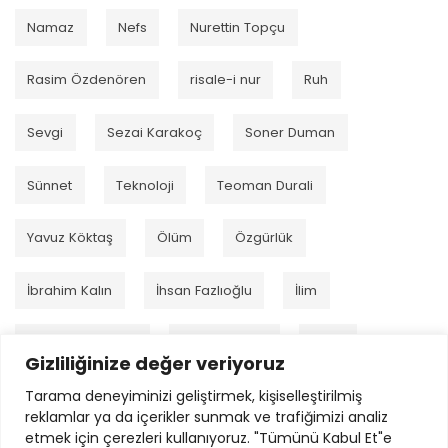
Namaz
Nefs
Nurettin Topçu
Rasim Özdenören
risale-i nur
Ruh
Sevgi
Sezai Karakoç
Soner Duman
Sünnet
Teknoloji
Teoman Durali
Yavuz Köktaş
Ölüm
Özgürlük
İbrahim Kalın
İhsan Fazlıoğlu
İlim
İmam el-Gazzâlî
İmam Kurtubi
İman
Gizliliğinize değer veriyoruz
Tarama deneyiminizi geliştirmek, kişiselleştirilmiş
İnsan
İsmail Çetin
İsmet Özel
reklamlar ya da içerikler sunmak ve trafiğimizi analiz
etmek için çerezleri kullanıyoruz. "Tümünü Kabul Et"e