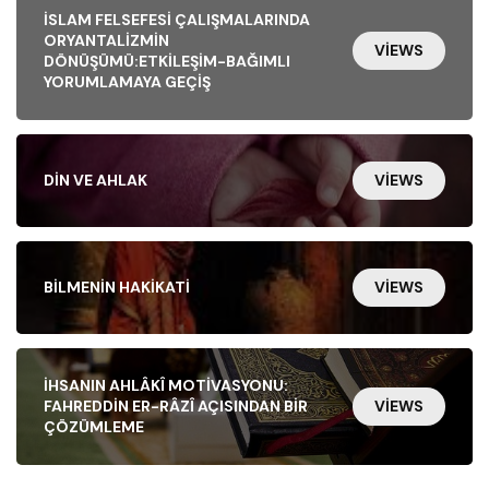
İSLAM FELSEFESI ÇALIŞMALARINDA
ORYANTALIZMIN
VIEWS
DÖNÜŞÜMÜ:ETKILEŞIM-BAĞIMLI
YORUMLAMAYA GEÇIŞ
DIN VE AHLAK
VIEWS
BILMENIN HAKIKATI
VIEWS
İHSANIN AHLÂKÎ MOTIVASYONU:
FAHREDDIN ER-RÂZÎ AÇISINDAN BIR
VIEWS
ÇÖZÜMLEME