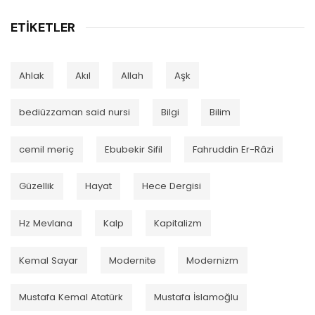
ETIKETLER
Ahlak
Akıl
Allah
Aşk
bediüzzaman said nursi
Bilgi
Bilim
cemil meriç
Ebubekir Sifil
Fahruddin Er-Râzi
Güzellik
Hayat
Hece Dergisi
Hz Mevlana
Kalp
Kapitalizm
Kemal Sayar
Modernite
Modernizm
Mustafa Kemal Atatürk
Mustafa İslamoğlu