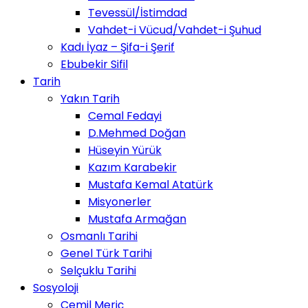
Tevessül/İstimdad
Vahdet-i Vücud/Vahdet-i Şuhud
Kadı İyaz – Şifa-i Şerif
Ebubekir Sifil
Tarih
Yakın Tarih
Cemal Fedayi
D.Mehmed Doğan
Hüseyin Yürük
Kazım Karabekir
Mustafa Kemal Atatürk
Misyonerler
Mustafa Armağan
Osmanlı Tarihi
Genel Türk Tarihi
Selçuklu Tarihi
Sosyoloji
Cemil Meriç