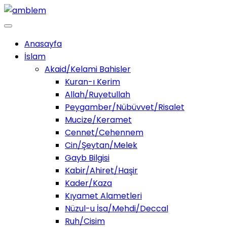
Anasayfa
İslam
Akaid/Kelami Bahisler
Kuran-ı Kerim
Allah/Ruyetullah
Peygamber/Nübüvvet/Risalet
Mucize/Keramet
Cennet/Cehennem
Cin/Şeytan/Melek
Gayb Bilgisi
Kabir/Ahiret/Haşir
Kader/Kaza
Kıyamet Alametleri
Nüzul-u İsa/Mehdi/Deccal
Ruh/Cisim