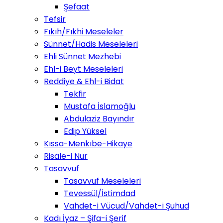
Şefaat
Tefsir
Fıkıh/Fıkhi Meseleler
Sünnet/Hadis Meseleleri
Ehli Sünnet Mezhebi
Ehl-i Beyt Meseleleri
Reddiye & Ehl-i Bidat
Tekfir
Mustafa İslamoğlu
Abdulaziz Bayındır
Edip Yüksel
Kıssa-Menkıbe-Hikaye
Risale-i Nur
Tasavvuf
Tasavvuf Meseleleri
Tevessül/İstimdad
Vahdet-i Vücud/Vahdet-i Şuhud
Kadı İyaz – Şifa-i Şerif