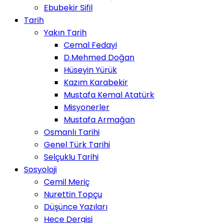
Ebubekir Sifil
Tarih
Yakın Tarih
Cemal Fedayi
D.Mehmed Doğan
Hüseyin Yürük
Kazım Karabekir
Mustafa Kemal Atatürk
Misyonerler
Mustafa Armağan
Osmanlı Tarihi
Genel Türk Tarihi
Selçuklu Tarihi
Sosyoloji
Cemil Meriç
Nurettin Topçu
Düşünce Yazıları
Hece Dergisi