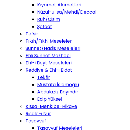
Kıyamet Alametleri
Nüzul-u İsa/Mehdi/Deccal
Ruh/Cisim
Şefaat
Tefsir
Fıkıh/Fıkhi Meseleler
Sünnet/Hadis Meseleleri
Ehli Sünnet Mezhebi
Ehl-i Beyt Meseleleri
Reddiye & Ehl-i Bidat
Tekfir
Mustafa İslamoğlu
Abdulaziz Bayındır
Edip Yüksel
Kıssa-Menkıbe-Hikaye
Risale-i Nur
Tasavvuf
Tasavvuf Meseleleri