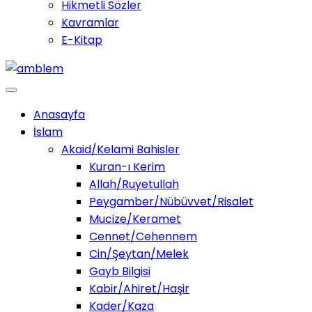
Hikmetli Sözler
Kavramlar
E-Kitap
Anasayfa
İslam
Akaid/Kelami Bahisler
Kuran-ı Kerim
Allah/Ruyetullah
Peygamber/Nübüvvet/Risalet
Mucize/Keramet
Cennet/Cehennem
Cin/Şeytan/Melek
Gayb Bilgisi
Kabir/Ahiret/Haşir
Kader/Kaza