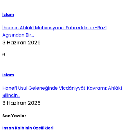
İslam
İhsanın Ahlâkî Motivasyonu: Fahreddin er-Râzî
Açısından Bir...
3 Haziran 2026
6
İslam
Hanefi Usul Geleneğinde Vicdâniyyât Kavramı: Ahlâkî
Bilincin...
3 Haziran 2026
Son Yazılar
İnsan Kalbinin Özellikleri