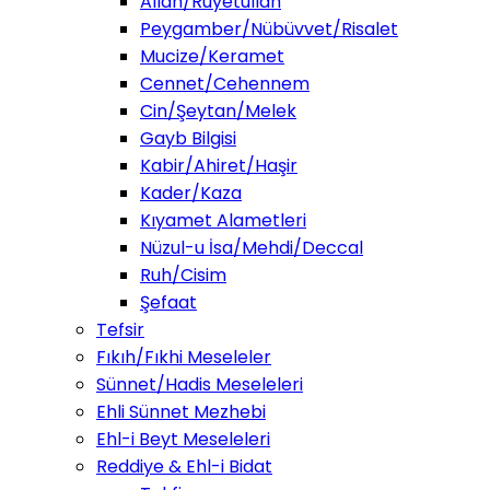
Allah/Ruyetullah
Peygamber/Nübüvvet/Risalet
Mucize/Keramet
Cennet/Cehennem
Cin/Şeytan/Melek
Gayb Bilgisi
Kabir/Ahiret/Haşir
Kader/Kaza
Kıyamet Alametleri
Nüzul-u İsa/Mehdi/Deccal
Ruh/Cisim
Şefaat
Tefsir
Fıkıh/Fıkhi Meseleler
Sünnet/Hadis Meseleleri
Ehli Sünnet Mezhebi
Ehl-i Beyt Meseleleri
Reddiye & Ehl-i Bidat