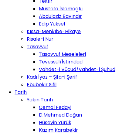
Tekfir
Mustafa İslamoğlu
Abdulaziz Bayındır
Edip Yüksel
Kıssa-Menkıbe-Hikaye
Risale-i Nur
Tasavvuf
Tasavvuf Meseleleri
Tevessül/İstimdad
Vahdet-i Vücud/Vahdet-i Şuhud
Kadı İyaz – Şifa-i Şerif
Ebubekir Sifil
Tarih
Yakın Tarih
Cemal Fedayi
D.Mehmed Doğan
Hüseyin Yürük
Kazım Karabekir