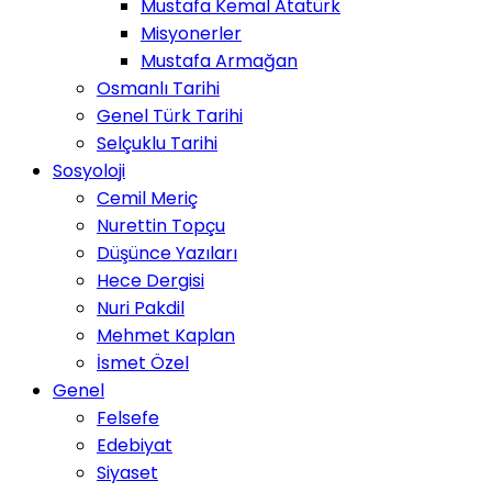
Mustafa Kemal Atatürk
Misyonerler
Mustafa Armağan
Osmanlı Tarihi
Genel Türk Tarihi
Selçuklu Tarihi
Sosyoloji
Cemil Meriç
Nurettin Topçu
Düşünce Yazıları
Hece Dergisi
Nuri Pakdil
Mehmet Kaplan
İsmet Özel
Genel
Felsefe
Edebiyat
Siyaset