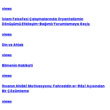
views
İslam Felsefesi Çalışmalarında Oryantalizmin
Dönüşümü:Etkileşim-Bağımlı Yorumlamaya Geçiş
views
Din ve Ahlak
views
Bilmenin Hakikati
views
İhsanın Ahlâkî Motivasyonu: Fahreddin er-Râzî Açısından
Bir Çözümleme
views